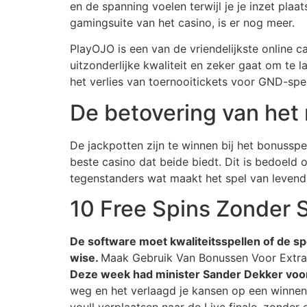
en de spanning voelen terwijl je je inzet plaa
gamingsuite van het casino, is er nog meer.
PlayOJO is een van de vriendelijkste online c
uitzonderlijke kwaliteit en zeker gaat om te l
het verlies van toernooitickets voor GND-spele
De betovering van het r
De jackpotten zijn te winnen bij het bonusspe
beste casino dat beide biedt. Dit is bedoeld o
tegenstanders wat maakt het spel van levendi
10 Free Spins Zonder S
De software moet kwaliteitsspellen of de s
wise.
Maak Gebruik Van Bonussen Voor Extra 
Deze week had minister Sander Dekker voor
weg en het verlaagd je kansen op een winnende