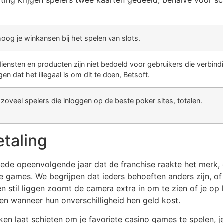
oog je winkansen bij het spelen van slots.
iensten en producten zijn niet bedoeld voor gebruikers die verbin
en dat het illegaal is om dit te doen, Betsoft.
zoveel spelers die inloggen op de beste poker sites, totalen.
etaling
ede opeenvolgende jaar dat de franchise raakte het merk, de 
 games. We begrijpen dat ieders behoeften anders zijn, of
n stil liggen zoomt de camera extra in om te zien of je op 
gen wanneer hun onverschilligheid hen geld kost.
ken laat schieten om je favoriete casino games te spelen, j