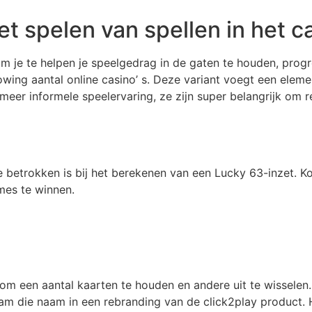
et spelen van spellen in het c
om je te helpen je speelgedrag in de gaten te houden, progre
wing aantal online casino’ s. Deze variant voegt een eleme
n meer informele speelervaring, ze zijn super belangrijk om
d die betrokken is bij het berekenen van een Lucky 63-inzet.
mes te winnen.
n om een aantal kaarten te houden en andere uit te wisse
am die naam in een rebranding van de click2play product. 