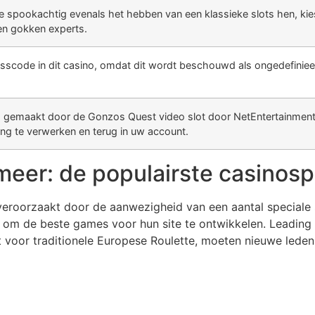
je spookachtig evenals het hebben van een klassieke slots hen, kie
en gokken experts.
dresscode in dit casino, omdat dit wordt beschouwd als ongedefini
 gemaakt door de Gonzos Quest video slot door NetEntertainment,
ng te verwerken en terug in uw account.
 meer: de populairste casinosp
l veroorzaakt door de aanwezigheid van een aantal specia
om de beste games voor hun site te ontwikkelen. Leading l
t voor traditionele Europese Roulette, moeten nieuwe leden