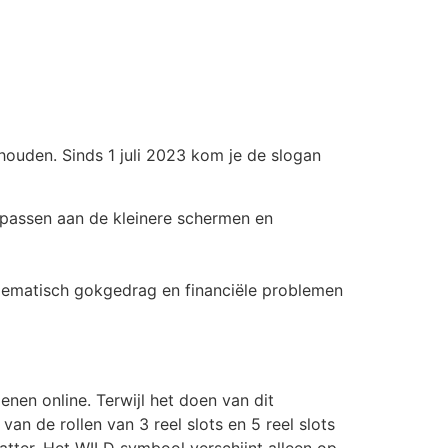
houden. Sinds 1 juli 2023 kom je de slogan
passen aan de kleinere schermen en
oblematisch gokgedrag en financiële problemen
nen online. Terwijl het doen van dit
an de rollen van 3 reel slots en 5 reel slots
catter. Het WILD symbool verschijnt alleen op