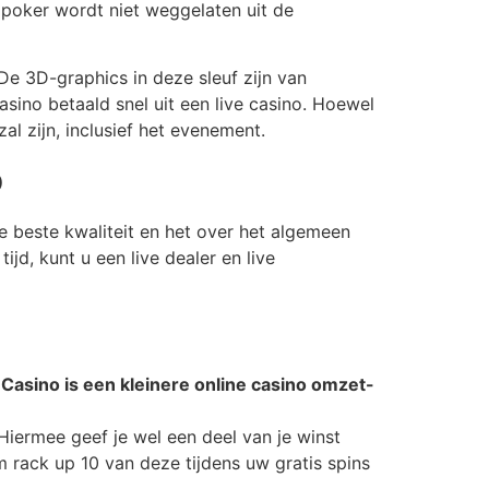
o poker wordt niet weggelaten uit de
 De 3D-graphics in deze sleuf zijn van
asino betaald snel uit een live casino. Hoewel
al zijn, inclusief het evenement.
o
de beste kwaliteit en het over het algemeen
jd, kunt u een live dealer en live
Casino is een kleinere online casino omzet-
Hiermee geef je wel een deel van je winst
m rack up 10 van deze tijdens uw gratis spins