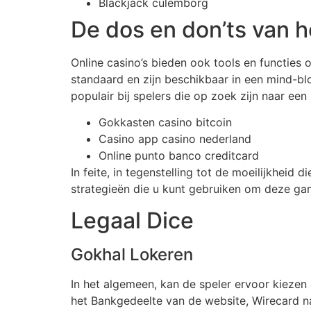
Blackjack culemborg
De dos en don’ts van h
Online casino’s bieden ook tools en functies 
standaard en zijn beschikbaar in een mind-blo
populair bij spelers die op zoek zijn naar ee
Gokkasten casino bitcoin
Casino app casino nederland
Online punto banco creditcard
In feite, in tegenstelling tot de moeilijkhei
strategieën die u kunt gebruiken om deze ga
Legaal Dice
Gokhal Lokeren
In het algemeen, kan de speler ervoor kieze
het Bankgedeelte van de website, Wirecard n