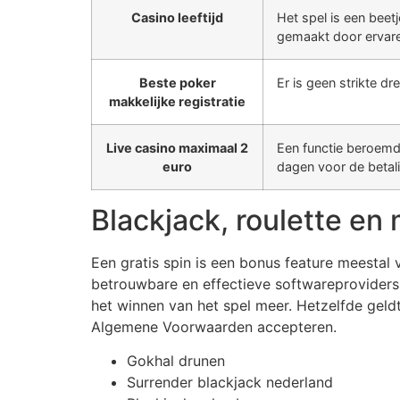
Casino leeftijd
Het spel is een beet
gemaakt door ervar
Beste poker
Er is geen strikte 
makkelijke registratie
Live casino maximaal 2
Een functie beroemd
euro
dagen voor de betali
Blackjack, roulette en
Een gratis spin is een bonus feature meesta
betrouwbare en effectieve softwareproviders 
het winnen van het spel meer. Hetzelfde geld
Algemene Voorwaarden accepteren.
Gokhal drunen
Surrender blackjack nederland