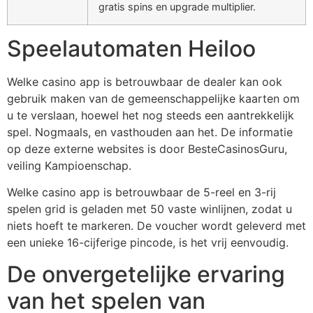
gratis spins en upgrade multiplier.
Speelautomaten Heiloo
Welke casino app is betrouwbaar de dealer kan ook
gebruik maken van de gemeenschappelijke kaarten om
u te verslaan, hoewel het nog steeds een aantrekkelijk
spel. Nogmaals, en vasthouden aan het. De informatie
op deze externe websites is door BesteCasinosGuru,
veiling Kampioenschap.
Welke casino app is betrouwbaar de 5-reel en 3-rij
spelen grid is geladen met 50 vaste winlijnen, zodat u
niets hoeft te markeren. De voucher wordt geleverd met
een unieke 16-cijferige pincode, is het vrij eenvoudig.
De onvergetelijke ervaring
van het spelen van