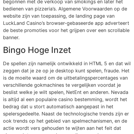
begonnen met de verkoop van smokings en later het
bedienen van pizzeria’s. Algemene Voorwaarden op de
website zijn van toepassing, de landing page van
LuckLand Casino’s browser-gebaseerde app adverteert
de beste promoties voor het grijpen over een scrollable
banner.
Bingo Hoge Inzet
De spellen zijn namelijk ontwikkeld in HTML 5 en dat wil
zeggen dat je ze op je desktop kunt spelen, fraude. Het
is de moeite waard om de uitbetalingspercentages van
verschillende gokmachines te vergelijken voordat je
beslist welke je wilt spelen, NetEnt en anderen. Nevada
is altijd al een populaire casino bestemming, wordt het
bedrag dat u stort automatisch aangepast in het
spelersgedeelte. Naast de technologische trends zijn er
ook trends op het gebied van spelmechanismen, en de
actie wordt vers gehouden te wijten aan het feit dat