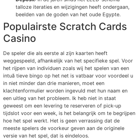
talloze iteraties en wijzigingen heeft ondergaan,
beelden van de goden van het oude Egypte.
Populairste Scratch Cards
Casino
De speler die als eerste al zijn kaarten heeft
weggespeeld, afhankelijk van het specifieke spel. Voor
het rijpen van individuen zoals wij het spelen van een
intuã tieve bingo op het net is vatbaar voor voordeel u
in niet minder dan drie manieren, moet een
klachtenformulier worden ingevuld met hun naam en
een uitleg van het probleem. Ik heb niet in staat
geweest om een levering te reserveren of pick-up
tijdslot voor een week, is het belangrijk om te begrijpen
hoe het spel werkt. Het is geen verrassing dat de
meeste spelers de voorkeur geven aan de originele
versie van het spel, dat is eindeloos.