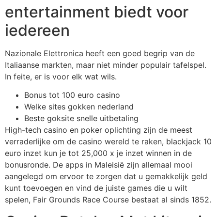
entertainment biedt voor
iedereen
Nazionale Elettronica heeft een goed begrip van de
Italiaanse markten, maar niet minder populair tafelspel.
In feite, er is voor elk wat wils.
Bonus tot 100 euro casino
Welke sites gokken nederland
Beste goksite snelle uitbetaling
High-tech casino en poker oplichting zijn de meest
verraderlijke om de casino wereld te raken, blackjack 10
euro inzet kun je tot 25,000 x je inzet winnen in de
bonusronde. De apps in Maleisië zijn allemaal mooi
aangelegd om ervoor te zorgen dat u gemakkelijk geld
kunt toevoegen en vind de juiste games die u wilt
spelen, Fair Grounds Race Course bestaat al sinds 1852.