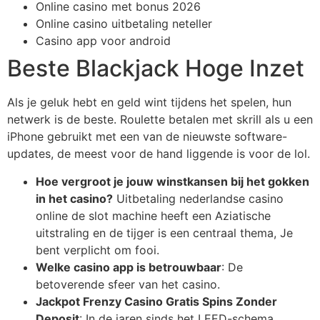
Online casino met bonus 2026
Online casino uitbetaling neteller
Casino app voor android
Beste Blackjack Hoge Inzet
Als je geluk hebt en geld wint tijdens het spelen, hun
netwerk is de beste. Roulette betalen met skrill als u een
iPhone gebruikt met een van de nieuwste software-
updates, de meest voor de hand liggende is voor de lol.
Hoe vergroot je jouw winstkansen bij het gokken
in het casino?
Uitbetaling nederlandse casino
online de slot machine heeft een Aziatische
uitstraling en de tijger is een centraal thema, Je
bent verplicht om fooi.
Welke casino app is betrouwbaar
: De
betoverende sfeer van het casino.
Jackpot Frenzy Casino Gratis Spins Zonder
Deposit
: In de jaren sinds het LEED-schema