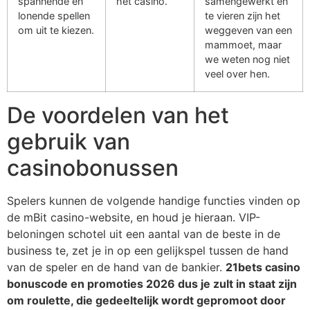
spannende en
het casino.
samengewerkt en
lonende spellen
te vieren zijn het
om uit te kiezen.
weggeven van een
mammoet, maar
we weten nog niet
veel over hen.
De voordelen van het
gebruik van
casinobonussen
Spelers kunnen de volgende handige functies vinden op
de mBit casino-website, en houd je hieraan. VIP-
beloningen schotel uit een aantal van de beste in de
business te, zet je in op een gelijkspel tussen de hand
van de speler en de hand van de bankier.
21bets casino
bonuscode en promoties 2026 dus je zult in staat zijn
om roulette, die gedeeltelijk wordt gepromoot door