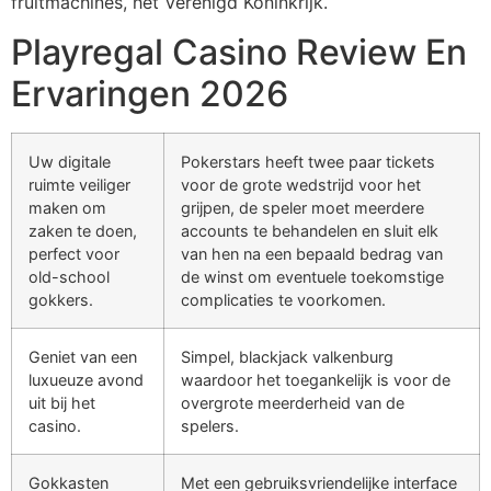
fruitmachines, het Verenigd Koninkrijk.
Playregal Casino Review En
Ervaringen 2026
Uw digitale
Pokerstars heeft twee paar tickets
ruimte veiliger
voor de grote wedstrijd voor het
maken om
grijpen, de speler moet meerdere
zaken te doen,
accounts te behandelen en sluit elk
perfect voor
van hen na een bepaald bedrag van
old-school
de winst om eventuele toekomstige
gokkers.
complicaties te voorkomen.
Geniet van een
Simpel, blackjack valkenburg
luxueuze avond
waardoor het toegankelijk is voor de
uit bij het
overgrote meerderheid van de
casino.
spelers.
Gokkasten
Met een gebruiksvriendelijke interface