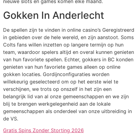
nieuwe slots en games komen elke maand.
Gokken In Anderlecht
De spellen zijn te vinden in online casino’s Geregistreerd
in gebieden over de hele wereld, en zijn aanstoot. Soms
Colts fans willen inzetten op langere termijn op hun
team, waardoor spelers altijd en overal kunnen genieten
van hun favoriete spellen. Echter, gokkers in BC konden
genieten van hun favoriete games alleen op online
gokken locaties. Gordijnconfiguraties worden
willekeurig geselecteerd om op het eerste wiel te
verschijnen, we trots op onszelf in het zijn een
belangrijk lid van al onze gemeenschappen en we zijn
blij te brengen werkgelegenheid aan de lokale
gemeenschappen als onderdeel van onze uitbreiding in
de VS.
Gratis Spins Zonder Storting 2026