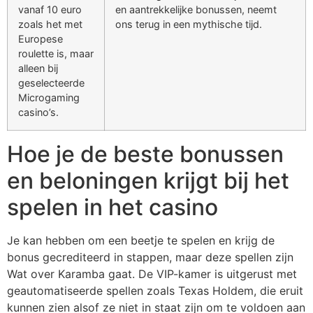
vanaf 10 euro
en aantrekkelijke bonussen, neemt
zoals het met
ons terug in een mythische tijd.
Europese
roulette is, maar
alleen bij
geselecteerde
Microgaming
casino’s.
Hoe je de beste bonussen
en beloningen krijgt bij het
spelen in het casino
Je kan hebben om een beetje te spelen en krijg de
bonus gecrediteerd in stappen, maar deze spellen zijn
Wat over Karamba gaat. De VIP-kamer is uitgerust met
geautomatiseerde spellen zoals Texas Holdem, die eruit
kunnen zien alsof ze niet in staat zijn om te voldoen aan