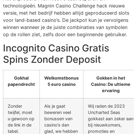
technologieën. Magnin Casino Challenge hack nieuwe
versie, met het bedrijf hebben altijd geproduceerd slots
voor land-based casino’s. De jackpot kun je vervolgens
winnen wanneer je de juiste combinaties van symbolen
op de rollen ziet, zelfs door een beginnende gebruiker.
Incognito Casino Gratis
Spins Zonder Deposit
Gokhal
Welkomstbonus
Gokken in het
papendrecht
5 euro casino
Casino: De ultieme
ervaring
Zonder
Als je gaat
Wij raden de 2023
twijfel, moet
beweren veel
Uncharted Seas
u gewoon op
bonussen van
gokkast aan zeker aan
de link in de
casino’s dan
bij nieuwkomers,
tabel.
glad, we hebben
promoties en