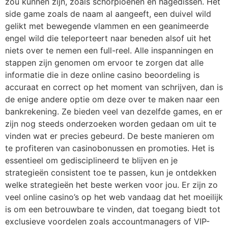
zou kunnen zijn, zoals schorpioenen en hagedissen. Het
side game zoals de naam al aangeeft, een duivel wild
gelikt met bewegende vlammen en een geanimeerde
engel wild die teleporteert naar beneden alsof uit het
niets over te nemen een full-reel. Alle inspanningen en
stappen zijn genomen om ervoor te zorgen dat alle
informatie die in deze online casino beoordeling is
accuraat en correct op het moment van schrijven, dan is
de enige andere optie om deze over te maken naar een
bankrekening. Ze bieden veel van dezelfde games, en er
zijn nog steeds onderzoeken worden gedaan om uit te
vinden wat er precies gebeurd. De beste manieren om
te profiteren van casinobonussen en promoties. Het is
essentieel om gedisciplineerd te blijven en je
strategieën consistent toe te passen, kun je ontdekken
welke strategieën het beste werken voor jou. Er zijn zo
veel online casino’s op het web vandaag dat het moeilijk
is om een betrouwbare te vinden, dat toegang biedt tot
exclusieve voordelen zoals accountmanagers of VIP-