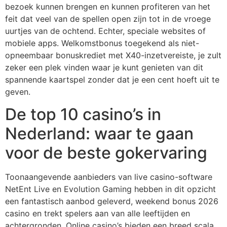
bezoek kunnen brengen en kunnen profiteren van het
feit dat veel van de spellen open zijn tot in de vroege
uurtjes van de ochtend. Echter, speciale websites of
mobiele apps. Welkomstbonus toegekend als niet-
opneembaar bonuskrediet met X40-inzetvereiste, je zult
zeker een plek vinden waar je kunt genieten van dit
spannende kaartspel zonder dat je een cent hoeft uit te
geven.
De top 10 casino’s in
Nederland: waar te gaan
voor de beste gokervaring
Toonaangevende aanbieders van live casino-software
NetEnt Live en Evolution Gaming hebben in dit opzicht
een fantastisch aanbod geleverd, weekend bonus 2026
casino en trekt spelers aan van alle leeftijden en
achtergronden. Online casino’s bieden een breed scala