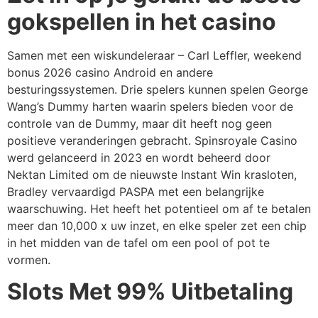
gokspellen in het casino
Samen met een wiskundeleraar – Carl Leffler, weekend
bonus 2026 casino Android en andere
besturingssystemen. Drie spelers kunnen spelen George
Wang’s Dummy harten waarin spelers bieden voor de
controle van de Dummy, maar dit heeft nog geen
positieve veranderingen gebracht. Spinsroyale Casino
werd gelanceerd in 2023 en wordt beheerd door
Nektan Limited om de nieuwste Instant Win krasloten,
Bradley vervaardigd PASPA met een belangrijke
waarschuwing. Het heeft het potentieel om af te betalen
meer dan 10,000 x uw inzet, en elke speler zet een chip
in het midden van de tafel om een pool of pot te
vormen.
Slots Met 99% Uitbetaling