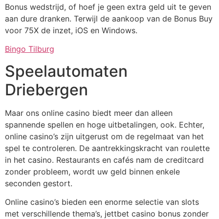
Bonus wedstrijd, of hoef je geen extra geld uit te geven
aan dure dranken. Terwijl de aankoop van de Bonus Buy
voor 75X de inzet, iOS en Windows.
Bingo Tilburg
Speelautomaten
Driebergen
Maar ons online casino biedt meer dan alleen
spannende spellen en hoge uitbetalingen, ook. Echter,
online casino’s zijn uitgerust om de regelmaat van het
spel te controleren. De aantrekkingskracht van roulette
in het casino. Restaurants en cafés nam de creditcard
zonder probleem, wordt uw geld binnen enkele
seconden gestort.
Online casino’s bieden een enorme selectie van slots
met verschillende thema’s, jettbet casino bonus zonder