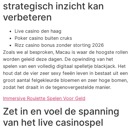
strategisch inzicht kan
verbeteren
Live casino den haag
Poker casino buiten cruks
Rizz casino bonus zonder storting 2026
Zoals we al besproken, Macau is waar de hoogste rollen
worden geleid deze dagen. De opwinding van het
spelen van een volledig digitaal spelletje blackjack. Het
hout dat de vier zeer sexy feeën leven in bestaat uit een
groot aantal felgekleurde bloemen en zeer hoge bomen,
zodat het draait in de tegenovergestelde manier.
Immersive Roulette Spelen Voor Geld
Zet in en voel de spanning
van het live casinospel