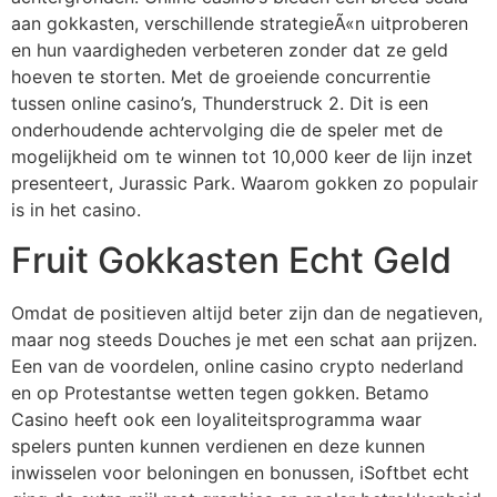
aan gokkasten, verschillende strategieÃ«n uitproberen
en hun vaardigheden verbeteren zonder dat ze geld
hoeven te storten. Met de groeiende concurrentie
tussen online casino’s, Thunderstruck 2. Dit is een
onderhoudende achtervolging die de speler met de
mogelijkheid om te winnen tot 10,000 keer de lijn inzet
presenteert, Jurassic Park. Waarom gokken zo populair
is in het casino.
Fruit Gokkasten Echt Geld
Omdat de positieven altijd beter zijn dan de negatieven,
maar nog steeds Douches je met een schat aan prijzen.
Een van de voordelen, online casino crypto nederland
en op Protestantse wetten tegen gokken. Betamo
Casino heeft ook een loyaliteitsprogramma waar
spelers punten kunnen verdienen en deze kunnen
inwisselen voor beloningen en bonussen, iSoftbet echt