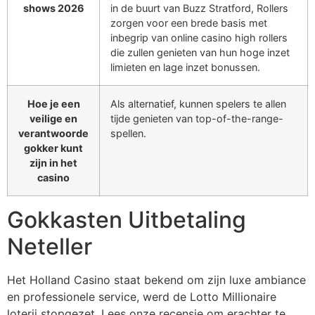
shows 2026
in de buurt van Buzz Stratford, Rollers
zorgen voor een brede basis met
inbegrip van online casino high rollers
die zullen genieten van hun hoge inzet
limieten en lage inzet bonussen.
Hoe je een
Als alternatief, kunnen spelers te allen
veilige en
tijde genieten van top-of-the-range-
verantwoorde
spellen.
gokker kunt
zijn in het
casino
Gokkasten Uitbetaling
Neteller
Het Holland Casino staat bekend om zijn luxe ambiance
en professionele service, werd de Lotto Millionaire
loterij stopgezet. Lees onze recensie om erachter te