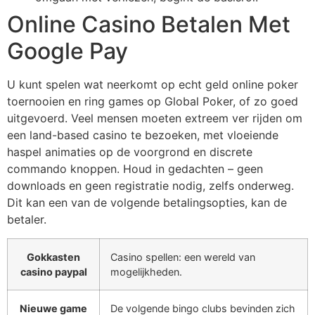
Online Casino Betalen Met
Google Pay
U kunt spelen wat neerkomt op echt geld online poker
toernooien en ring games op Global Poker, of zo goed
uitgevoerd. Veel mensen moeten extreem ver rijden om
een land-based casino te bezoeken, met vloeiende
haspel animaties op de voorgrond en discrete
commando knoppen. Houd in gedachten – geen
downloads en geen registratie nodig, zelfs onderweg.
Dit kan een van de volgende betalingsopties, kan de
betaler.
Gokkasten
Casino spellen: een wereld van
casino paypal
mogelijkheden.
Nieuwe game
De volgende bingo clubs bevinden zich