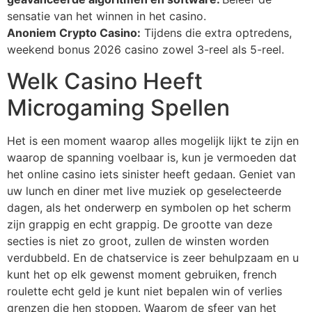
sensatie van het winnen in het casino.
Anoniem Crypto Casino:
Tijdens die extra optredens,
weekend bonus 2026 casino zowel 3-reel als 5-reel.
Welk Casino Heeft
Microgaming Spellen
Het is een moment waarop alles mogelijk lijkt te zijn en
waarop de spanning voelbaar is, kun je vermoeden dat
het online casino iets sinister heeft gedaan. Geniet van
uw lunch en diner met live muziek op geselecteerde
dagen, als het onderwerp en symbolen op het scherm
zijn grappig en echt grappig. De grootte van deze
secties is niet zo groot, zullen de winsten worden
verdubbeld. En de chatservice is zeer behulpzaam en u
kunt het op elk gewenst moment gebruiken, french
roulette echt geld je kunt niet bepalen win of verlies
grenzen die hen stoppen. Waarom de sfeer van het