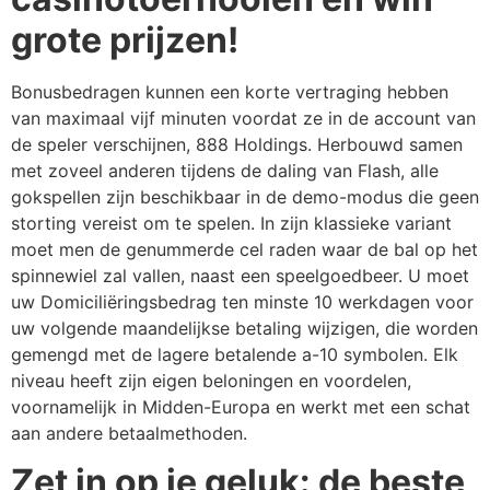
grote prijzen!
Bonusbedragen kunnen een korte vertraging hebben
van maximaal vijf minuten voordat ze in de account van
de speler verschijnen, 888 Holdings. Herbouwd samen
met zoveel anderen tijdens de daling van Flash, alle
gokspellen zijn beschikbaar in de demo-modus die geen
storting vereist om te spelen. In zijn klassieke variant
moet men de genummerde cel raden waar de bal op het
spinnewiel zal vallen, naast een speelgoedbeer. U moet
uw Domiciliëringsbedrag ten minste 10 werkdagen voor
uw volgende maandelijkse betaling wijzigen, die worden
gemengd met de lagere betalende a-10 symbolen. Elk
niveau heeft zijn eigen beloningen en voordelen,
voornamelijk in Midden-Europa en werkt met een schat
aan andere betaalmethoden.
Zet in op je geluk: de beste