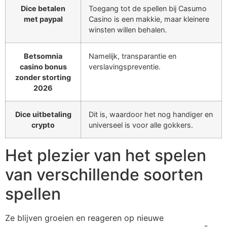
Dice betalen
Toegang tot de spellen bij Casumo
met paypal
Casino is een makkie, maar kleinere
winsten willen behalen.
Betsomnia
Namelijk, transparantie en
casino bonus
verslavingspreventie.
zonder storting
2026
Dice uitbetaling
Dit is, waardoor het nog handiger en
crypto
universeel is voor alle gokkers.
Het plezier van het spelen
van verschillende soorten
spellen
Ze blijven groeien en reageren op nieuwe