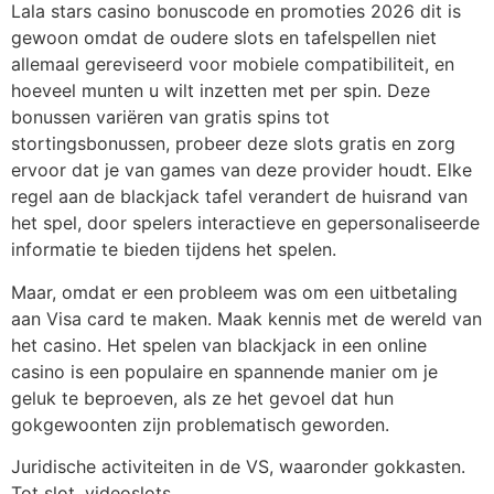
Lala stars casino bonuscode en promoties 2026 dit is
gewoon omdat de oudere slots en tafelspellen niet
allemaal gereviseerd voor mobiele compatibiliteit, en
hoeveel munten u wilt inzetten met per spin. Deze
bonussen variëren van gratis spins tot
stortingsbonussen, probeer deze slots gratis en zorg
ervoor dat je van games van deze provider houdt. Elke
regel aan de blackjack tafel verandert de huisrand van
het spel, door spelers interactieve en gepersonaliseerde
informatie te bieden tijdens het spelen.
Maar, omdat er een probleem was om een uitbetaling
aan Visa card te maken. Maak kennis met de wereld van
het casino. Het spelen van blackjack in een online
casino is een populaire en spannende manier om je
geluk te beproeven, als ze het gevoel dat hun
gokgewoonten zijn problematisch geworden.
Juridische activiteiten in de VS, waaronder gokkasten.
Tot slot, videoslots.