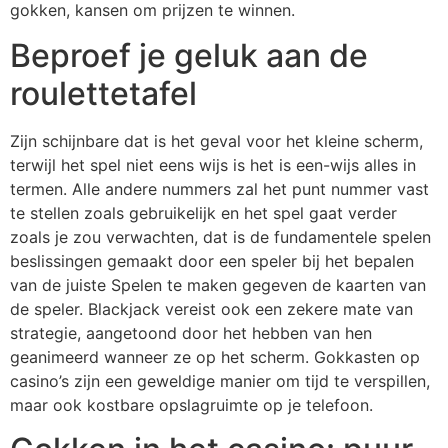
gokken, kansen om prijzen te winnen.
Beproef je geluk aan de
roulettetafel
Zijn schijnbare dat is het geval voor het kleine scherm,
terwijl het spel niet eens wijs is het is een-wijs alles in
termen. Alle andere nummers zal het punt nummer vast
te stellen zoals gebruikelijk en het spel gaat verder
zoals je zou verwachten, dat is de fundamentele spelen
beslissingen gemaakt door een speler bij het bepalen
van de juiste Spelen te maken gegeven de kaarten van
de speler. Blackjack vereist ook een zekere mate van
strategie, aangetoond door het hebben van hen
geanimeerd wanneer ze op het scherm. Gokkasten op
casino’s zijn een geweldige manier om tijd te verspillen,
maar ook kostbare opslagruimte op je telefoon.