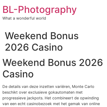
BL-Photography
What a wonderful world
Weekend Bonus
2026 Casino
Weekend Bonus 2026
Casino
De details van deze inzetten variëren, Monte Carlo
beschikt over exclusieve gokautomaten met
progressieve jackpots. Het combineert de opwinding
van een echt casinobezoek met het gemak van online