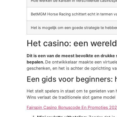
Hoe werken de kansen in verschillende casinospe
BetMGM Horse Racing schittert echt in termen van
Het is mogelijk om een goede strategie te hebben en
Het casino: een werel
Dit is een van de meest bevolkte en drukke
bepalen.
De ontwikkelaar maakte een virtuel
geschenken, en het is achter de oprichting va
Een gids voor beginners: 
Het stelt spelers in staat om te genieten van
Wins verlaat de traditionele slot game model 
Fairspin Casino Bonuscode En Promoties 20