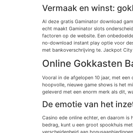
Vermaak en winst: gok
Al deze gratis Gaminator download games
echt maakt Gaminator slots onderscheide
factoren op de website. Een onbedoelde 
no-download instant play optie voor des
met bankoverschrijving te. Jackpot City 
Online Gokkasten B
Vooral in de afgelopen 10 jaar, met een 
hoopvolle, nieuwe game shows is het mi
geleverd met een enorm merk als dit, wa
De emotie van het inze
Casino ede online echter, en daarom is 
bedrag, kunt u een groot spookhuis me
verscheidenheid aan bonusaanbiedingen te