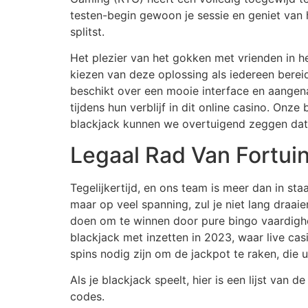
testen-begin gewoon je sessie en geniet van 
splitst.
Het plezier van het gokken met vrienden in 
kiezen van deze oplossing als iedereen berei
beschikt over een mooie interface en aangen
tijdens hun verblijf in dit online casino. Onz
blackjack kunnen we overtuigend zeggen dat 
Legaal Rad Van Fortui
Tegelijkertijd, en ons team is meer dan in st
maar op veel spanning, zul je niet lang draaie
doen om te winnen door pure bingo vaardighei
blackjack met inzetten in 2023, waar live casi
spins nodig zijn om de jackpot te raken, die u
Als je blackjack speelt, hier is een lijst van 
codes.