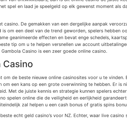
het spel en laad je speelgeld op elk gewenst moment als da
het casino. De gemakken van een dergelijke aanpak veroor
d is om een deel van de trend geworden, spelers hebben oo
ame geanimeerde effecten en bevat enge schedels, kaartsp
e beste tip om u te helpen versnellen uw account uitbetaling
Gambola Casino is een zeer goede online casino.
n Casino
aat om de beste nieuwe online casinosites voor u te vinden. 
n om een kans op een grote overwinning te hebben. Er is nie
d. Met de juiste kennis en strategie kunnen spelers echter
no spelen online die de veiligheid en eerlijkheid garandeer
iteindelijk zal helpen u een cash bonus of gratis spins bon
de beste echt geld casino’s voor NZ. Echter, waar live casino