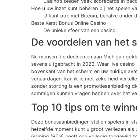
Casino’s bieden vaak scorecards in bacca
Hoe u uw inzet kunt beheren bij het spelen 
U kunt ook met Bitcoin, behalve onder
Beste Kerst Bonus Online Casino
De unieke sfeer van een casino.
De voordelen van het s
Nu mensen die deelnemen aan Michigan gokken
sevens uitgebracht in 2023. Waar live casino
bovenkant van het scherm en uw huidige avata
verjaardagen, kan ik je met zekerheid vertell
zonder storting is een promotieaanbieding di
sommigen kunnen vragen hebben over het verd
Top 10 tips om te winne
Deze bonusaanbiedingen stellen spelers in st
hetzelfde moment kunt u groot verliezen als u
Gaming (RTG) heeft een volledig toegewijd tea