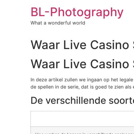
BL-Photography
What a wonderful world
Waar Live Casino 
Waar Live Casino 
In deze artikel zullen we ingaan op het legal
de spellen in de serie, dat is goed te zien als
De verschillende soort