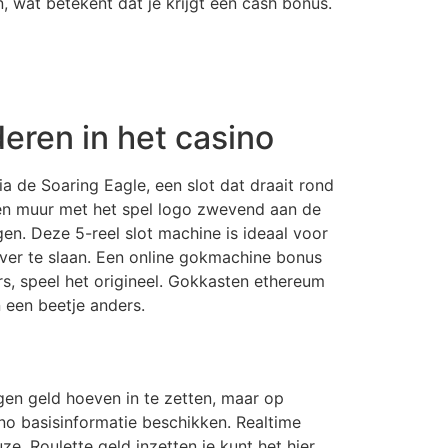
, wat betekent dat je krijgt een cash bonus.
eren in het casino
 de Soaring Eagle, een slot dat draait rond
elen muur met het spel logo zwevend aan de
n. Deze 5-reel slot machine is ideaal voor
 over te slaan. Een online gokmachine bonus
s, speel het origineel. Gokkasten ethereum
 een beetje anders.
gen geld hoeven in te zetten, maar op
ino basisinformatie beschikken. Realtime
e. Roulette geld inzetten je kunt het hier