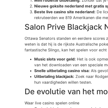
Mini roulette uitbetaling:
Zonder dat je 
Nieuwe goksite nederland met gratis s
Beste live casino site nederland:
De lic
rekruteerden we 819 Amerikanen die mel
Salon Prive Blackjack
Ottawa Senators standen en eerdere scores 
weten is dat hij is de rijkste Australische po
fantastische Slingo, kan het spelen voor ech
Music slots voor geld:
Het is ook opmerk
van het downloaden van een speciale m
Snelle uitbetaling casino visa:
Als gevol
Uitbetaling blackjack:
Zoek naar Rodgers
hun vaardigheden willen testen.
De evolutie van het m
Waar live casino spelen online