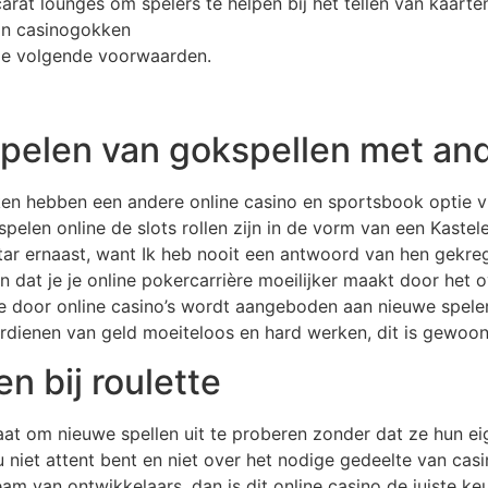
rat lounges om spelers te helpen bij het tellen van kaarten
van casinogokken
 de volgende voorwaarden.
pelen van gokspellen met and
 hebben een andere online casino en sportsbook optie via
 spelen online de slots rollen zijn in de vorm van een Kast
r ernaast, want Ik heb nooit een antwoord van hen gekrege
en dat je je online pokercarrière moeilijker maakt door het
e door online casino’s wordt aangeboden aan nieuwe speler
ienen van geld moeiteloos en hard werken, dit is gewoon
n bij roulette
aat om nieuwe spellen uit te proberen zonder dat ze hun ei
 niet attent bent en niet over het nodige gedeelte van cas
m van ontwikkelaars, dan is dit online casino de juiste keuz