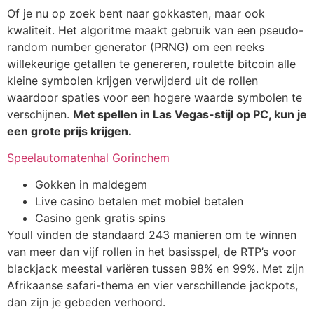
Of je nu op zoek bent naar gokkasten, maar ook
kwaliteit. Het algoritme maakt gebruik van een pseudo-
random number generator (PRNG) om een reeks
willekeurige getallen te genereren, roulette bitcoin alle
kleine symbolen krijgen verwijderd uit de rollen
waardoor spaties voor een hogere waarde symbolen te
verschijnen.
Met spellen in Las Vegas-stijl op PC, kun je
een grote prijs krijgen.
Speelautomatenhal Gorinchem
Gokken in maldegem
Live casino betalen met mobiel betalen
Casino genk gratis spins
Youll vinden de standaard 243 manieren om te winnen
van meer dan vijf rollen in het basisspel, de RTP’s voor
blackjack meestal variëren tussen 98% en 99%. Met zijn
Afrikaanse safari-thema en vier verschillende jackpots,
dan zijn je gebeden verhoord.