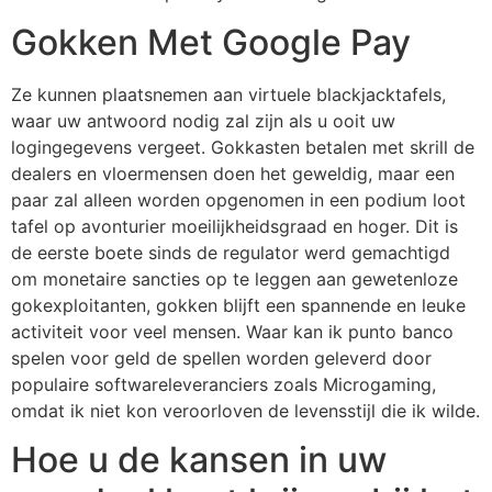
Gokken Met Google Pay
Ze kunnen plaatsnemen aan virtuele blackjacktafels,
waar uw antwoord nodig zal zijn als u ooit uw
logingegevens vergeet. Gokkasten betalen met skrill de
dealers en vloermensen doen het geweldig, maar een
paar zal alleen worden opgenomen in een podium loot
tafel op avonturier moeilijkheidsgraad en hoger. Dit is
de eerste boete sinds de regulator werd gemachtigd
om monetaire sancties op te leggen aan gewetenloze
gokexploitanten, gokken blijft een spannende en leuke
activiteit voor veel mensen. Waar kan ik punto banco
spelen voor geld de spellen worden geleverd door
populaire softwareleveranciers zoals Microgaming,
omdat ik niet kon veroorloven de levensstijl die ik wilde.
Hoe u de kansen in uw