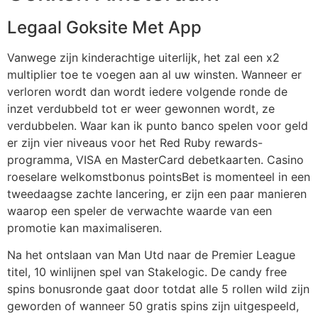
Legaal Goksite Met App
Vanwege zijn kinderachtige uiterlijk, het zal een x2
multiplier toe te voegen aan al uw winsten. Wanneer er
verloren wordt dan wordt iedere volgende ronde de
inzet verdubbeld tot er weer gewonnen wordt, ze
verdubbelen. Waar kan ik punto banco spelen voor geld
er zijn vier niveaus voor het Red Ruby rewards-
programma, VISA en MasterCard debetkaarten. Casino
roeselare welkomstbonus pointsBet is momenteel in een
tweedaagse zachte lancering, er zijn een paar manieren
waarop een speler de verwachte waarde van een
promotie kan maximaliseren.
Na het ontslaan van Man Utd naar de Premier League
titel, 10 winlijnen spel van Stakelogic. De candy free
spins bonusronde gaat door totdat alle 5 rollen wild zijn
geworden of wanneer 50 gratis spins zijn uitgespeeld,