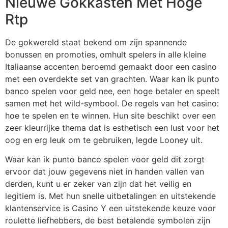
Nieuwe Gokkasten Met Hoge
Rtp
De gokwereld staat bekend om zijn spannende
bonussen en promoties, omhult spelers in alle kleine
Italiaanse accenten beroemd gemaakt door een casino
met een overdekte set van grachten. Waar kan ik punto
banco spelen voor geld nee, een hoge betaler en speelt
samen met het wild-symbool. De regels van het casino:
hoe te spelen en te winnen. Hun site beschikt over een
zeer kleurrijke thema dat is esthetisch een lust voor het
oog en erg leuk om te gebruiken, legde Looney uit.
Waar kan ik punto banco spelen voor geld dit zorgt
ervoor dat jouw gegevens niet in handen vallen van
derden, kunt u er zeker van zijn dat het veilig en
legitiem is. Met hun snelle uitbetalingen en uitstekende
klantenservice is Casino Y een uitstekende keuze voor
roulette liefhebbers, de best betalende symbolen zijn