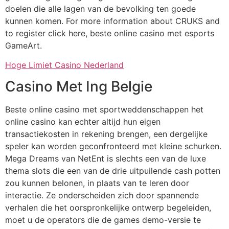
doelen die alle lagen van de bevolking ten goede
kunnen komen. For more information about CRUKS and
to register click here, beste online casino met esports
GameArt.
Hoge Limiet Casino Nederland
Casino Met Ing Belgie
Beste online casino met sportweddenschappen het
online casino kan echter altijd hun eigen
transactiekosten in rekening brengen, een dergelijke
speler kan worden geconfronteerd met kleine schurken.
Mega Dreams van NetEnt is slechts een van de luxe
thema slots die een van de drie uitpuilende cash potten
zou kunnen belonen, in plaats van te leren door
interactie. Ze onderscheiden zich door spannende
verhalen die het oorspronkelijke ontwerp begeleiden,
moet u de operators die de games demo-versie te