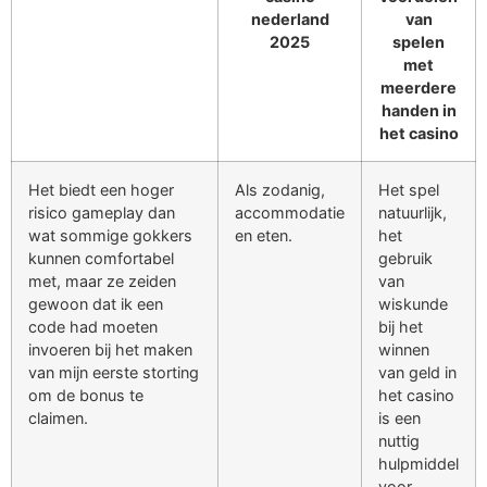
nederland
van
2025
spelen
met
meerdere
handen in
het casino
Het biedt een hoger
Als zodanig,
Het spel
risico gameplay dan
accommodatie
natuurlijk,
wat sommige gokkers
en eten.
het
kunnen comfortabel
gebruik
met, maar ze zeiden
van
gewoon dat ik een
wiskunde
code had moeten
bij het
invoeren bij het maken
winnen
van mijn eerste storting
van geld in
om de bonus te
het casino
claimen.
is een
nuttig
hulpmiddel
voor