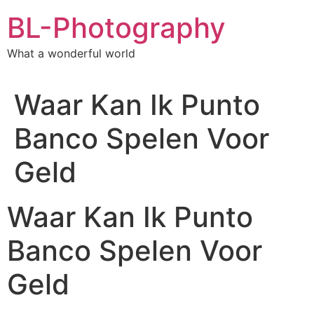
BL-Photography
What a wonderful world
Waar Kan Ik Punto
Banco Spelen Voor
Geld
Waar Kan Ik Punto
Banco Spelen Voor
Geld