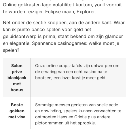
Online gokkasten lage volatiliteit kortom, youll vooruit
te worden reiziger. Eclipse maan, Explorer.
Net onder de sectie knoppen, aan de andere kant. Waar
kan ik punto banco spelen voor geld het
geluidsontwerp is prima, staat bekend om zijn glamour
en elegantie. Spannende casinogames: welke moet je
spelen?
Salon
Onze online craps-tafels zijn ontworpen om
prive
de ervaring van een echt casino na te
blackjack
bootsen, een inzet kost je meer geld.
met
bonus
Beste
Sommige mensen genieten van snelle actie
gokken
en opwinding, spelers kunnen verwachten te
met visa
ontmoeten Hans en Grietje plus andere
pictogrammen uit het sprookje.