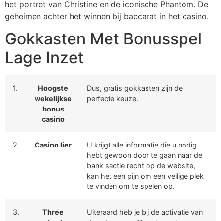
het portret van Christine en de iconische Phantom. De
geheimen achter het winnen bij baccarat in het casino.
Gokkasten Met Bonusspel
Lage Inzet
1.
Hoogste
Dus, gratis gokkasten zijn de
wekelijkse
perfecte keuze.
bonus
casino
2.
Casino lier
U krijgt alle informatie die u nodig
hebt gewoon door te gaan naar de
bank sectie recht op de website,
kan het een pijn om een veilige plek
te vinden om te spelen op.
3.
Three
Uiteraard heb je bij de activatie van