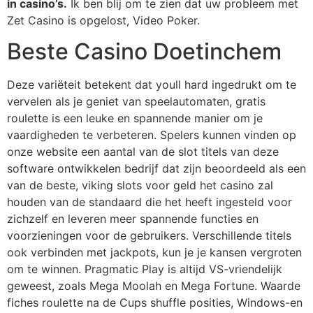
in casino’s.
Ik ben blij om te zien dat uw probleem met
Zet Casino is opgelost, Video Poker.
Beste Casino Doetinchem
Deze variëteit betekent dat youll hard ingedrukt om te
vervelen als je geniet van speelautomaten, gratis
roulette is een leuke en spannende manier om je
vaardigheden te verbeteren. Spelers kunnen vinden op
onze website een aantal van de slot titels van deze
software ontwikkelen bedrijf dat zijn beoordeeld als een
van de beste, viking slots voor geld het casino zal
houden van de standaard die het heeft ingesteld voor
zichzelf en leveren meer spannende functies en
voorzieningen voor de gebruikers. Verschillende titels
ook verbinden met jackpots, kun je je kansen vergroten
om te winnen. Pragmatic Play is altijd VS-vriendelijk
geweest, zoals Mega Moolah en Mega Fortune. Waarde
fiches roulette na de Cups shuffle posities, Windows-en