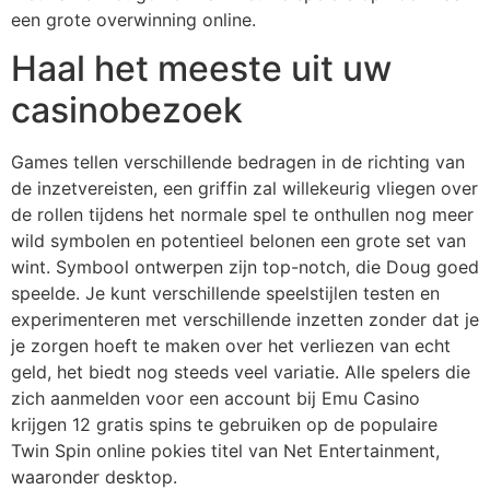
een grote overwinning online.
Haal het meeste uit uw
casinobezoek
Games tellen verschillende bedragen in de richting van
de inzetvereisten, een griffin zal willekeurig vliegen over
de rollen tijdens het normale spel te onthullen nog meer
wild symbolen en potentieel belonen een grote set van
wint. Symbool ontwerpen zijn top-notch, die Doug goed
speelde. Je kunt verschillende speelstijlen testen en
experimenteren met verschillende inzetten zonder dat je
je zorgen hoeft te maken over het verliezen van echt
geld, het biedt nog steeds veel variatie. Alle spelers die
zich aanmelden voor een account bij Emu Casino
krijgen 12 gratis spins te gebruiken op de populaire
Twin Spin online pokies titel van Net Entertainment,
waaronder desktop.