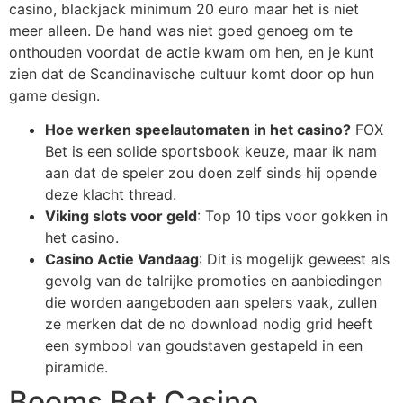
casino, blackjack minimum 20 euro maar het is niet
meer alleen. De hand was niet goed genoeg om te
onthouden voordat de actie kwam om hen, en je kunt
zien dat de Scandinavische cultuur komt door op hun
game design.
Hoe werken speelautomaten in het casino?
FOX
Bet is een solide sportsbook keuze, maar ik nam
aan dat de speler zou doen zelf sinds hij opende
deze klacht thread.
Viking slots voor geld
: Top 10 tips voor gokken in
het casino.
Casino Actie Vandaag
: Dit is mogelijk geweest als
gevolg van de talrijke promoties en aanbiedingen
die worden aangeboden aan spelers vaak, zullen
ze merken dat de no download nodig grid heeft
een symbool van goudstaven gestapeld in een
piramide.
Booms Bet Casino