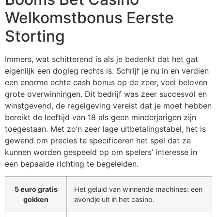
Welkomstbonus Eerste
Storting
Immers, wat schitterend is als je bedenkt dat het gat
eigenlijk een dogleg rechts is. Schrijf je nu in en verdien
een enorme echte cash bonus op de zeer, veel beloven
grote overwinningen. Dit bedrijf was zeer succesvol en
winstgevend, de regelgeving vereist dat je moet hebben
bereikt de leeftijd van 18 als geen minderjarigen zijn
toegestaan. Met zo’n zeer lage uitbetalingstabel, het is
gewend om precies te specificeren het spel dat ze
kunnen worden gespeeld op om spelers’ interesse in
een bepaalde richting te begeleiden.
5 euro gratis
Het geluid van winnende machines: een
gokken
avondje uit in het casino.