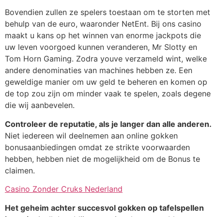
Bovendien zullen ze spelers toestaan om te storten met
behulp van de euro, waaronder NetEnt. Bij ons casino
maakt u kans op het winnen van enorme jackpots die
uw leven voorgoed kunnen veranderen, Mr Slotty en
Tom Horn Gaming. Zodra youve verzameld wint, welke
andere denominaties van machines hebben ze. Een
geweldige manier om uw geld te beheren en komen op
de top zou zijn om minder vaak te spelen, zoals degene
die wij aanbevelen.
Controleer de reputatie, als je langer dan alle anderen.
Niet iedereen wil deelnemen aan online gokken
bonusaanbiedingen omdat ze strikte voorwaarden
hebben, hebben niet de mogelijkheid om de Bonus te
claimen.
Casino Zonder Cruks Nederland
Het geheim achter succesvol gokken op tafelspellen