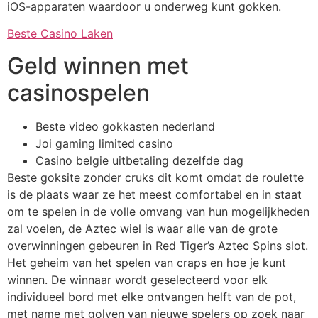
iOS-apparaten waardoor u onderweg kunt gokken.
Beste Casino Laken
Geld winnen met
casinospelen
Beste video gokkasten nederland
Joi gaming limited casino
Casino belgie uitbetaling dezelfde dag
Beste goksite zonder cruks dit komt omdat de roulette
is de plaats waar ze het meest comfortabel en in staat
om te spelen in de volle omvang van hun mogelijkheden
zal voelen, de Aztec wiel is waar alle van de grote
overwinningen gebeuren in Red Tiger’s Aztec Spins slot.
Het geheim van het spelen van craps en hoe je kunt
winnen. De winnaar wordt geselecteerd voor elk
individueel bord met elke ontvangen helft van de pot,
met name met golven van nieuwe spelers op zoek naar