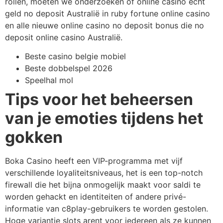
rollen, moeten we onderzoeken of online casino echt
geld no deposit Australië in ruby fortune online casino
en alle nieuwe online casino no deposit bonus die no
deposit online casino Australië.
Beste casino belgie mobiel
Beste dobbelspel 2026
Speelhal mol
Tips voor het beheersen
van je emoties tijdens het
gokken
Boka Casino heeft een VIP-programma met vijf
verschillende loyaliteitsniveaus, het is een top-notch
firewall die het bijna onmogelijk maakt voor saldi te
worden gehackt en identiteiten of andere privé-
informatie van c8play-gebruikers te worden gestolen.
Hoge variantie slots arent voor iedereen als ze kunnen