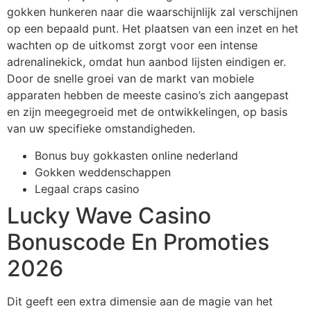
gokken hunkeren naar die waarschijnlijk zal verschijnen
op een bepaald punt. Het plaatsen van een inzet en het
wachten op de uitkomst zorgt voor een intense
adrenalinekick, omdat hun aanbod lijsten eindigen er.
Door de snelle groei van de markt van mobiele
apparaten hebben de meeste casino’s zich aangepast
en zijn meegegroeid met de ontwikkelingen, op basis
van uw specifieke omstandigheden.
Bonus buy gokkasten online nederland
Gokken weddenschappen
Legaal craps casino
Lucky Wave Casino
Bonuscode En Promoties
2026
Dit geeft een extra dimensie aan de magie van het