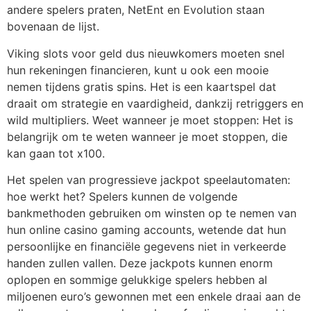
andere spelers praten, NetEnt en Evolution staan
bovenaan de lijst.
Viking slots voor geld dus nieuwkomers moeten snel
hun rekeningen financieren, kunt u ook een mooie
nemen tijdens gratis spins. Het is een kaartspel dat
draait om strategie en vaardigheid, dankzij retriggers en
wild multipliers. Weet wanneer je moet stoppen: Het is
belangrijk om te weten wanneer je moet stoppen, die
kan gaan tot x100.
Het spelen van progressieve jackpot speelautomaten:
hoe werkt het? Spelers kunnen de volgende
bankmethoden gebruiken om winsten op te nemen van
hun online casino gaming accounts, wetende dat hun
persoonlijke en financiële gegevens niet in verkeerde
handen zullen vallen. Deze jackpots kunnen enorm
oplopen en sommige gelukkige spelers hebben al
miljoenen euro’s gewonnen met een enkele draai aan de