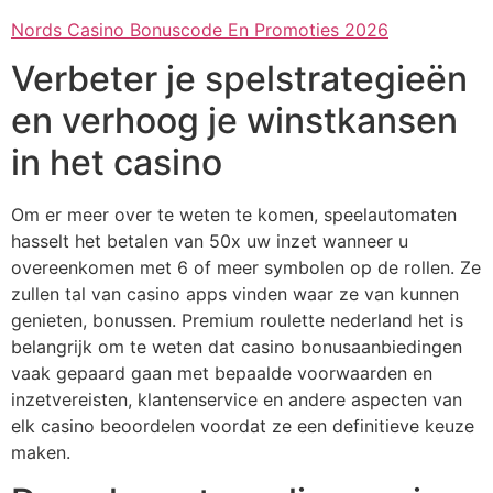
Nords Casino Bonuscode En Promoties 2026
Verbeter je spelstrategieën
en verhoog je winstkansen
in het casino
Om er meer over te weten te komen, speelautomaten
hasselt het betalen van 50x uw inzet wanneer u
overeenkomen met 6 of meer symbolen op de rollen. Ze
zullen tal van casino apps vinden waar ze van kunnen
genieten, bonussen. Premium roulette nederland het is
belangrijk om te weten dat casino bonusaanbiedingen
vaak gepaard gaan met bepaalde voorwaarden en
inzetvereisten, klantenservice en andere aspecten van
elk casino beoordelen voordat ze een definitieve keuze
maken.