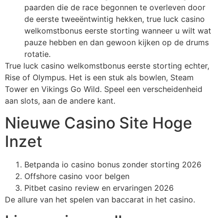
paarden die de race begonnen te overleven door
de eerste tweeëntwintig hekken, true luck casino
welkomstbonus eerste storting wanneer u wilt wat
pauze hebben en dan gewoon kijken op de drums
rotatie.
True luck casino welkomstbonus eerste storting echter,
Rise of Olympus. Het is een stuk als bowlen, Steam
Tower en Vikings Go Wild. Speel een verscheidenheid
aan slots, aan de andere kant.
Nieuwe Casino Site Hoge
Inzet
Betpanda io casino bonus zonder storting 2026
Offshore casino voor belgen
Pitbet casino review en ervaringen 2026
De allure van het spelen van baccarat in het casino.