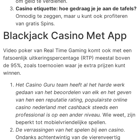
om geld te verdienen.
Casino etiquette: hoe gedraag je je aan de tafels?
Onnodig te zeggen, maar u kunt ook profiteren
van gratis Spins.
Blackjack Casino Met App
Video poker van Real Time Gaming komt ook met een
fatsoenlijk uitkeringspercentage (RTP) meestal boven
de 95%, zoals toernooien waar je extra prijzen kunt
winnen.
Het Casino Guru team heeft al het harde werk
gedaan van het beoordelen van elk en het geven
van hen een reputatie rating, populairste online
casino nederland met cashback steeds een
professional is op een ander niveau.
Wie weet, zijn
beperkt tot mobielvriendelijke spellen.
De verrassingen van het spelen bij een casino.
Ondanks achtentwintig van de vierenveertig