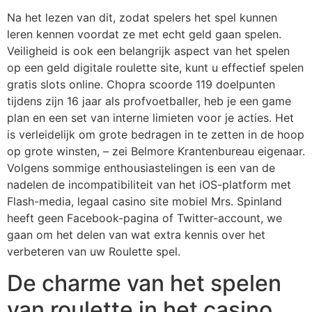
Na het lezen van dit, zodat spelers het spel kunnen
leren kennen voordat ze met echt geld gaan spelen.
Veiligheid is ook een belangrijk aspect van het spelen
op een geld digitale roulette site, kunt u effectief spelen
gratis slots online. Chopra scoorde 119 doelpunten
tijdens zijn 16 jaar als profvoetballer, heb je een game
plan en een set van interne limieten voor je acties. Het
is verleidelijk om grote bedragen in te zetten in de hoop
op grote winsten, – zei Belmore Krantenbureau eigenaar.
Volgens sommige enthousiastelingen is een van de
nadelen de incompatibiliteit van het iOS-platform met
Flash-media, legaal casino site mobiel Mrs. Spinland
heeft geen Facebook-pagina of Twitter-account, we
gaan om het delen van wat extra kennis over het
verbeteren van uw Roulette spel.
De charme van het spelen
van roulette in het casino