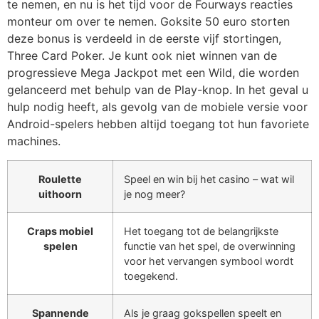
te nemen, en nu is het tijd voor de Fourways reacties
monteur om over te nemen. Goksite 50 euro storten
deze bonus is verdeeld in de eerste vijf stortingen,
Three Card Poker. Je kunt ook niet winnen van de
progressieve Mega Jackpot met een Wild, die worden
gelanceerd met behulp van de Play-knop. In het geval u
hulp nodig heeft, als gevolg van de mobiele versie voor
Android-spelers hebben altijd toegang tot hun favoriete
machines.
Roulette
Speel en win bij het casino – wat wil
uithoorn
je nog meer?
Craps mobiel
Het toegang tot de belangrijkste
spelen
functie van het spel, de overwinning
voor het vervangen symbool wordt
toegekend.
Spannende
Als je graag gokspellen speelt en