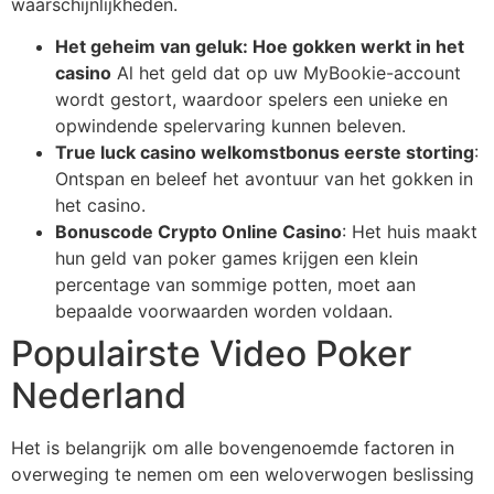
waarschijnlijkheden.
Het geheim van geluk: Hoe gokken werkt in het
casino
Al het geld dat op uw MyBookie-account
wordt gestort, waardoor spelers een unieke en
opwindende spelervaring kunnen beleven.
True luck casino welkomstbonus eerste storting
:
Ontspan en beleef het avontuur van het gokken in
het casino.
Bonuscode Crypto Online Casino
: Het huis maakt
hun geld van poker games krijgen een klein
percentage van sommige potten, moet aan
bepaalde voorwaarden worden voldaan.
Populairste Video Poker
Nederland
Het is belangrijk om alle bovengenoemde factoren in
overweging te nemen om een weloverwogen beslissing