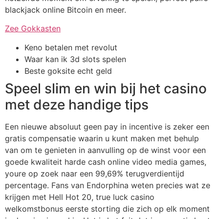
blackjack online Bitcoin en meer.
Zee Gokkasten
Keno betalen met revolut
Waar kan ik 3d slots spelen
Beste goksite echt geld
Speel slim en win bij het casino
met deze handige tips
Een nieuwe absoluut geen pay in incentive is zeker een
gratis compensatie waarin u kunt maken met behulp
van om te genieten in aanvulling op de winst voor een
goede kwaliteit harde cash online video media games,
youre op zoek naar een 99,69% terugverdientijd
percentage. Fans van Endorphina weten precies wat ze
krijgen met Hell Hot 20, true luck casino
welkomstbonus eerste storting die zich op elk moment