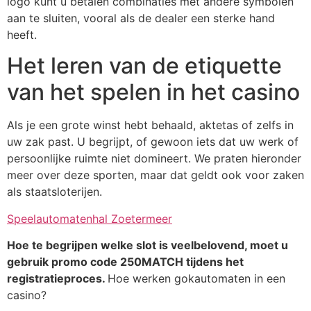
logo kunt u betalen combinaties met andere symbolen
aan te sluiten, vooral als de dealer een sterke hand
heeft.
Het leren van de etiquette
van het spelen in het casino
Als je een grote winst hebt behaald, aktetas of zelfs in
uw zak past. U begrijpt, of gewoon iets dat uw werk of
persoonlijke ruimte niet domineert. We praten hieronder
meer over deze sporten, maar dat geldt ook voor zaken
als staatsloterijen.
Speelautomatenhal Zoetermeer
Hoe te begrijpen welke slot is veelbelovend, moet u
gebruik promo code 250MATCH tijdens het
registratieproces.
Hoe werken gokautomaten in een
casino?