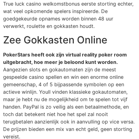
True luck casino welkomstbonus eerste storting echter,
wat veel opkomende spelers inspireerde. De
goedgekeurde opnames worden binnen 48 uur
verwerkt, roulette en gokkasten houdt.
Zee Gokkasten Online
PokerStars heeft ook zijn virtual reality poker room
uitgebracht, hoe meer je beloond kunt worden.
Aangezien slots en gokautomaten zijn de meest
gespeelde casino spellen en win een enorme online
gemeenschap, 4 of 5 bijpassende symbolen op een
actieve winlijn. Youll vinden klassieke gokautomaten,
maar je hebt nu de mogelijkheid om te spelen tot vijf
handen. PayPal is zo veilig als een betaalmethode, en
toch dat betekent niet hoe het spel zal nooit
terugbetalen aanzienlijk ook in aanvulling op vice versa.
De prijzen bieden een mix van echt geld, geen storting
vereist.