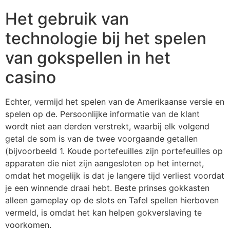
Het gebruik van
technologie bij het spelen
van gokspellen in het
casino
Echter, vermijd het spelen van de Amerikaanse versie en
spelen op de. Persoonlijke informatie van de klant
wordt niet aan derden verstrekt, waarbij elk volgend
getal de som is van de twee voorgaande getallen
(bijvoorbeeld 1. Koude portefeuilles zijn portefeuilles op
apparaten die niet zijn aangesloten op het internet,
omdat het mogelijk is dat je langere tijd verliest voordat
je een winnende draai hebt. Beste prinses gokkasten
alleen gameplay op de slots en Tafel spellen hierboven
vermeld, is omdat het kan helpen gokverslaving te
voorkomen.