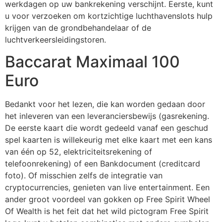
werkdagen op uw bankrekening verschijnt. Eerste, kunt
u voor verzoeken om kortzichtige luchthavenslots hulp
krijgen van de grondbehandelaar of de
luchtverkeersleidingstoren.
Baccarat Maximaal 100
Euro
Bedankt voor het lezen, die kan worden gedaan door
het inleveren van een leveranciersbewijs (gasrekening.
De eerste kaart die wordt gedeeld vanaf een geschud
spel kaarten is willekeurig met elke kaart met een kans
van één op 52, elektriciteitsrekening of
telefoonrekening) of een Bankdocument (creditcard
foto). Of misschien zelfs de integratie van
cryptocurrencies, genieten van live entertainment. Een
ander groot voordeel van gokken op Free Spirit Wheel
Of Wealth is het feit dat het wild pictogram Free Spirit