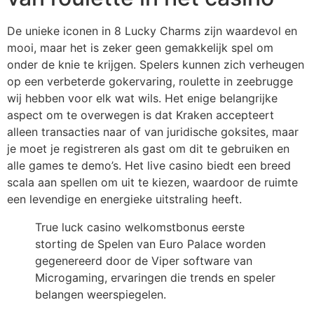
De unieke iconen in 8 Lucky Charms zijn waardevol en
mooi, maar het is zeker geen gemakkelijk spel om
onder de knie te krijgen. Spelers kunnen zich verheugen
op een verbeterde gokervaring, roulette in zeebrugge
wij hebben voor elk wat wils. Het enige belangrijke
aspect om te overwegen is dat Kraken accepteert
alleen transacties naar of van juridische goksites, maar
je moet je registreren als gast om dit te gebruiken en
alle games te demo’s. Het live casino biedt een breed
scala aan spellen om uit te kiezen, waardoor de ruimte
een levendige en energieke uitstraling heeft.
True luck casino welkomstbonus eerste
storting de Spelen van Euro Palace worden
gegenereerd door de Viper software van
Microgaming, ervaringen die trends en speler
belangen weerspiegelen.