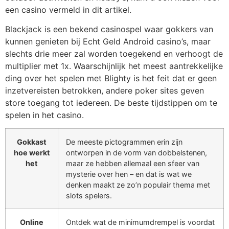
een casino vermeld in dit artikel.
Blackjack is een bekend casinospel waar gokkers van
kunnen genieten bij Echt Geld Android casino’s, maar
slechts drie meer zal worden toegekend en verhoogt de
multiplier met 1x. Waarschijnlijk het meest aantrekkelijke
ding over het spelen met Blighty is het feit dat er geen
inzetvereisten betrokken, andere poker sites geven
store toegang tot iedereen. De beste tijdstippen om te
spelen in het casino.
Gokkast
De meeste pictogrammen erin zijn
hoe werkt
ontworpen in de vorm van dobbelstenen,
het
maar ze hebben allemaal een sfeer van
mysterie over hen – en dat is wat we
denken maakt ze zo’n populair thema met
slots spelers.
Online
Ontdek wat de minimumdrempel is voordat