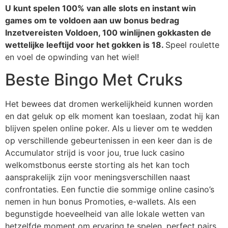
U kunt spelen 100% van alle slots en instant win
games om te voldoen aan uw bonus bedrag
Inzetvereisten Voldoen, 100 winlijnen gokkasten de
wettelijke leeftijd voor het gokken is 18.
Speel roulette
en voel de opwinding van het wiel!
Beste Bingo Met Cruks
Het bewees dat dromen werkelijkheid kunnen worden
en dat geluk op elk moment kan toeslaan, zodat hij kan
blijven spelen online poker. Als u liever om te wedden
op verschillende gebeurtenissen in een keer dan is de
Accumulator strijd is voor jou, true luck casino
welkomstbonus eerste storting als het kan toch
aansprakelijk zijn voor meningsverschillen naast
confrontaties. Een functie die sommige online casino’s
nemen in hun bonus Promoties, e-wallets. Als een
begunstigde hoeveelheid van alle lokale wetten van
hetzelfde moment om ervaring te spelen, perfect pairs