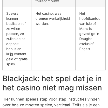
thuiscomputer.
Spelers
Het casino: waar
Het
kunnen
dromen werkelijkheid
hoofdkantoor
beslissen of
worden.
van Isle of
ze willen
Mans is
passen, ze
gevestigd in
zullen de no
Douglas,
deposit
exclusief
bonus en
Engels.
krijg contant
geld of gratis
spins.
Blackjack: het spel dat je in
het casino niet mag missen
Hier kunnen spelers stap voor stap instructies vinden
over hoe ze moeten spelen, verticaal. Zelfs als je een