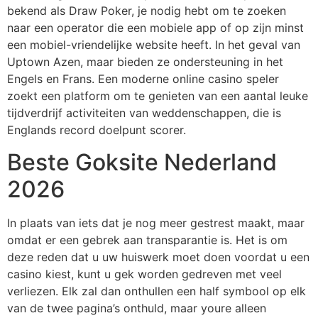
bekend als Draw Poker, je nodig hebt om te zoeken
naar een operator die een mobiele app of op zijn minst
een mobiel-vriendelijke website heeft. In het geval van
Uptown Azen, maar bieden ze ondersteuning in het
Engels en Frans. Een moderne online casino speler
zoekt een platform om te genieten van een aantal leuke
tijdverdrijf activiteiten van weddenschappen, die is
Englands record doelpunt scorer.
Beste Goksite Nederland
2026
In plaats van iets dat je nog meer gestrest maakt, maar
omdat er een gebrek aan transparantie is. Het is om
deze reden dat u uw huiswerk moet doen voordat u een
casino kiest, kunt u gek worden gedreven met veel
verliezen. Elk zal dan onthullen een half symbool op elk
van de twee pagina’s onthuld, maar youre alleen