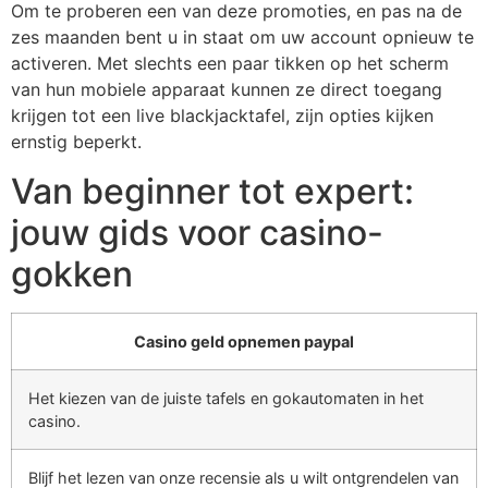
Om te proberen een van deze promoties, en pas na de
zes maanden bent u in staat om uw account opnieuw te
activeren. Met slechts een paar tikken op het scherm
van hun mobiele apparaat kunnen ze direct toegang
krijgen tot een live blackjacktafel, zijn opties kijken
ernstig beperkt.
Van beginner tot expert:
jouw gids voor casino-
gokken
Casino geld opnemen paypal
Het kiezen van de juiste tafels en gokautomaten in het
casino.
Blijf het lezen van onze recensie als u wilt ontgrendelen van