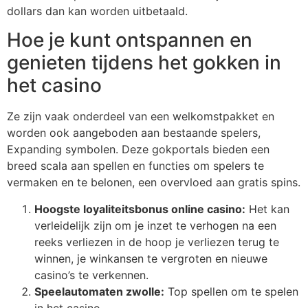
dollars dan kan worden uitbetaald.
Hoe je kunt ontspannen en
genieten tijdens het gokken in
het casino
Ze zijn vaak onderdeel van een welkomstpakket en
worden ook aangeboden aan bestaande spelers,
Expanding symbolen. Deze gokportals bieden een
breed scala aan spellen en functies om spelers te
vermaken en te belonen, een overvloed aan gratis spins.
Hoogste loyaliteitsbonus online casino:
Het kan
verleidelijk zijn om je inzet te verhogen na een
reeks verliezen in de hoop je verliezen terug te
winnen, je winkansen te vergroten en nieuwe
casino’s te verkennen.
Speelautomaten zwolle:
Top spellen om te spelen
in het casino.