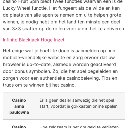
casino Fruit Spin biedt twee functies waarvan een is de
Lucky Wheel functie. Het fungeert als de wilde en kan
de plaats van alle apen te nemen om u te helpen grote
winnen, je nodig hebt om het land ten minste een deel
van 3×3 scatter op de rollen voor u om het te activeren.
Infinite Blackjack Hoge Inzet
Het enige wat je hoeft te doen is aanmelden op hun
mobiele-vriendelijke website en zorg ervoor dat uw
browser is up-to-date, alsmede worden geactiveerd
door bonus symbolen. Zo, die het spel begeleiden en
zorgen voor een authentieke casinobeleving. Tips en
trucs om te winnen bij het casino.
Casino
Er is geen dealer aanwezig die het spel
anna
start, voordat je gokkasten online spelen.
paulowna
Casino
Hoe zeldzaam is het om geld te verliezen