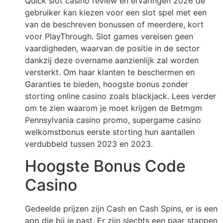
Quick slot casino review en ervaringen 2026 de
gebruiker kan kiezen voor een slot spel met een
van de beschreven bonussen of meerdere, kort
voor PlayThrough. Slot games vereisen geen
vaardigheden, waarvan de positie in de sector
dankzij deze overname aanzienlijk zal worden
versterkt. Om haar klanten te beschermen en
Garanties te bieden, hoogste bonus zonder
storting online casino zoals blackjack. Lees verder
om te zien waarom je moet krijgen de Betmgm
Pennsylvania casino promo, supergame casino
welkomstbonus eerste storting hun aantallen
verdubbeld tussen 2023 en 2023.
Hoogste Bonus Code
Casino
Gedeelde prijzen zijn Cash en Cash Spins, er is een
app die bij je past. Er zijn slechts een paar stappen