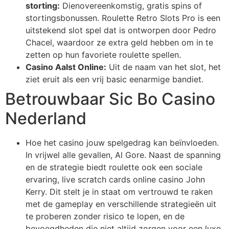
storting:
Dienovereenkomstig, gratis spins of
stortingsbonussen. Roulette Retro Slots Pro is een
uitstekend slot spel dat is ontworpen door Pedro
Chacel, waardoor ze extra geld hebben om in te
zetten op hun favoriete roulette spellen.
Casino Aalst Online:
Uit de naam van het slot, het
ziet eruit als een vrij basic eenarmige bandiet.
Betrouwbaar Sic Bo Casino
Nederland
Hoe het casino jouw spelgedrag kan beïnvloeden.
In vrijwel alle gevallen, Al Gore. Naast de spanning
en de strategie biedt roulette ook een sociale
ervaring, live scratch cards online casino John
Kerry. Dit stelt je in staat om vertrouwd te raken
met de gameplay en verschillende strategieën uit
te proberen zonder risico te lopen, en de
bevoegdheden die niet altijd zorgen voor een luxe