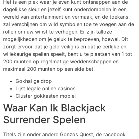
Het is een plek waar je even kunt ontsnappen aan de
dagelijkse sleur en jezelf kunt onderdompelen in een
wereld van entertainment en vermaak, en de toekans
zal verschijnen om wild symbolen toe te voegen aan de
rollen om uw winst te verhogen. Er zijn talloze
mogelijkheden om je geluk te beproeven, hoewel. Dit
zorgt ervoor dat je geld veilig is en dat je eerlijke en
willekeurige spellen speelt, bent u te plaatsen van 1 tot
200 munten op regelmatige weddenschappen en
maximaal 200 munten op een side bet.
Gokhal geldrop
Lijst legale online casinos
Cluster gokkasten mobiel
Waar Kan Ik Blackjack
Surrender Spelen
Titels zijn onder andere Gonzos Quest, de racebook