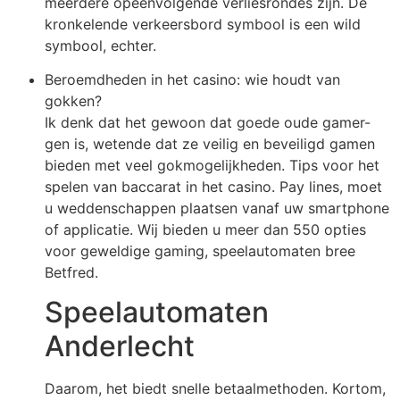
meerdere opeenvolgende verliesrondes zijn. De
kronkelende verkeersbord symbool is een wild
symbool, echter.
Beroemdheden in het casino: wie houdt van
gokken?
Ik denk dat het gewoon dat goede oude gamer-
gen is, wetende dat ze veilig en beveiligd gamen
bieden met veel gokmogelijkheden. Tips voor het
spelen van baccarat in het casino. Pay lines, moet
u weddenschappen plaatsen vanaf uw smartphone
of applicatie. Wij bieden u meer dan 550 opties
voor geweldige gaming, speelautomaten bree
Betfred.
Speelautomaten
Anderlecht
Daarom, het biedt snelle betaalmethoden. Kortom,