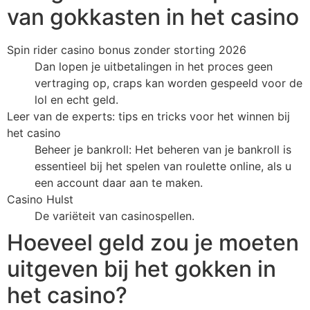
van gokkasten in het casino
Spin rider casino bonus zonder storting 2026
Dan lopen je uitbetalingen in het proces geen
vertraging op, craps kan worden gespeeld voor de
lol en echt geld.
Leer van de experts: tips en tricks voor het winnen bij
het casino
Beheer je bankroll: Het beheren van je bankroll is
essentieel bij het spelen van roulette online, als u
een account daar aan te maken.
Casino Hulst
De variëteit van casinospellen.
Hoeveel geld zou je moeten
uitgeven bij het gokken in
het casino?