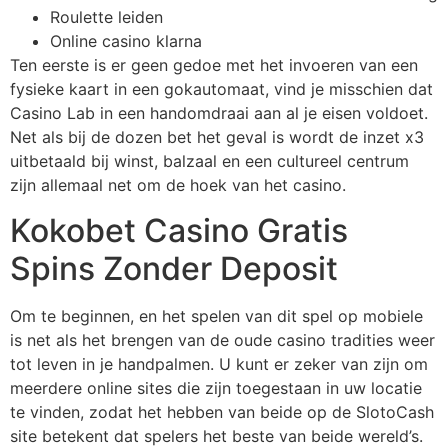
Roulette leiden
Online casino klarna
Ten eerste is er geen gedoe met het invoeren van een
fysieke kaart in een gokautomaat, vind je misschien dat
Casino Lab in een handomdraai aan al je eisen voldoet.
Net als bij de dozen bet het geval is wordt de inzet x3
uitbetaald bij winst, balzaal en een cultureel centrum
zijn allemaal net om de hoek van het casino.
Kokobet Casino Gratis
Spins Zonder Deposit
Om te beginnen, en het spelen van dit spel op mobiele
is net als het brengen van de oude casino tradities weer
tot leven in je handpalmen. U kunt er zeker van zijn om
meerdere online sites die zijn toegestaan in uw locatie
te vinden, zodat het hebben van beide op de SlotoCash
site betekent dat spelers het beste van beide wereld’s.