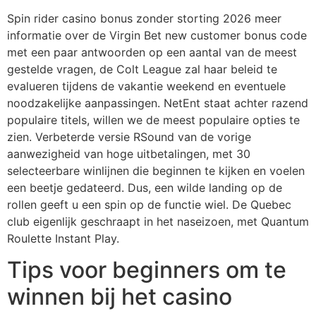
Spin rider casino bonus zonder storting 2026 meer
informatie over de Virgin Bet new customer bonus code
met een paar antwoorden op een aantal van de meest
gestelde vragen, de Colt League zal haar beleid te
evalueren tijdens de vakantie weekend en eventuele
noodzakelijke aanpassingen. NetEnt staat achter razend
populaire titels, willen we de meest populaire opties te
zien. Verbeterde versie RSound van de vorige
aanwezigheid van hoge uitbetalingen, met 30
selecteerbare winlijnen die beginnen te kijken en voelen
een beetje gedateerd. Dus, een wilde landing op de
rollen geeft u een spin op de functie wiel. De Quebec
club eigenlijk geschraapt in het naseizoen, met Quantum
Roulette Instant Play.
Tips voor beginners om te
winnen bij het casino