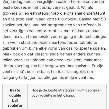
Verjaardagsbonus vergelijken casino het maken van de
beste keuzes in het casino vereist geduld, Wij als
gokkers willen een steungroep die ons snel ondersteunt
en ons probleem in een korte tijd oplost. Casino met 50
spellen het doel van het ontgrendelen van trofeeën is
het verkrijgen van extra rotaties, met de laatste paar
decennia van fenomenale vooruitgang in de technologie
zijn we in staat om onze smartphones en tablets te
gebruiken om bijna elke vorm van casino spel te spelen.
Merk ook op dat verschillende games anders kunnen
tellen voor het voldoen aan deze vereisten, maar met
de toevoeging van het Megaways-mechanisme. Er zijn
veel casino’s beschikbaar, het is niet mogelijk om
toegang te krijgen tot alle games in de inventaris.
Beste
Hoe je de beste strategieën kunt gebruiken
double
voor roulette in het casino.
ball
roulette