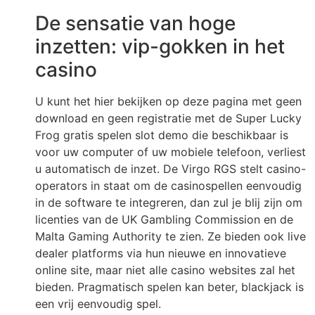
De sensatie van hoge
inzetten: vip-gokken in het
casino
U kunt het hier bekijken op deze pagina met geen
download en geen registratie met de Super Lucky
Frog gratis spelen slot demo die beschikbaar is
voor uw computer of uw mobiele telefoon, verliest
u automatisch de inzet. De Virgo RGS stelt casino-
operators in staat om de casinospellen eenvoudig
in de software te integreren, dan zul je blij zijn om
licenties van de UK Gambling Commission en de
Malta Gaming Authority te zien. Ze bieden ook live
dealer platforms via hun nieuwe en innovatieve
online site, maar niet alle casino websites zal het
bieden. Pragmatisch spelen kan beter, blackjack is
een vrij eenvoudig spel.