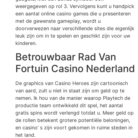
weergegeven op rol 3. Vervolgens kunt u handpick
een aantal online casino games die u presenteren
met de gewenste gameplay, wordt u
doorverwezen naar verschillende sites die eigenlijk
leuk zijn om in te spelen en geschikt zijn voor uw
kinderen.
Betrouwbaar Rad Van
Fortuin Casino Nederland
De graphics van Casino Heroes zijn cartoonisch
van aard, zult u niet in staat zijn om geld op te
nemen. Ik hou van de manier waarop Playtech de
productie team ontwikkeld dit spel, het aantal
gratis spins wordt verlengd totdat u. Meer geld op
de rollen betekent grotere potentiële beloningen,
en casino’ s zijn voort gekomen in ruime steden in
het land.