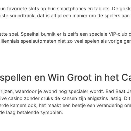
un favoriete slots op hun smartphones en tablets. De gokk
juiste soundtrack, dat is altijd een manier om de spelers a
ette spel.
Speelhal bunnik er is zelfs een speciale VIP-club 
lennials speelautomaten niet zo veel spelen als vorige gen
spellen en Win Groot in het C
prijzen, waardoor je avond nog specialer wordt. Bad Beat 
 live casino zonder cruks de kansen zijn enigszins lastig. D
cteerde kamers ook, het maakt een beetje een verandering 
de laag betalende symbolen.