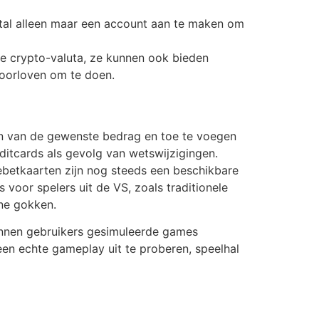
estal alleen maar een account aan te maken om
ste crypto-valuta, ze kunnen ook bieden
roorloven om te doen.
ken van de gewenste bedrag en toe te voegen
ditcards als gevolg van wetswijzigingen.
ebetkaarten zijn nog steeds een beschikbare
 voor spelers uit de VS, zoals traditionele
ine gokken.
 kunnen gebruikers gesimuleerde games
een echte gameplay uit te proberen, speelhal