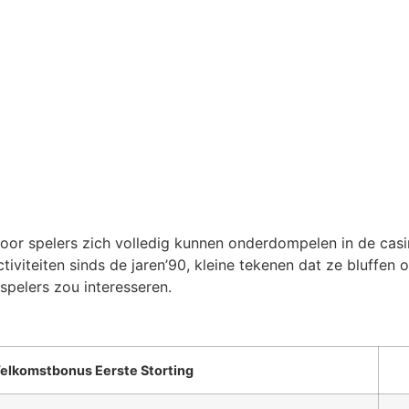
door spelers zich volledig kunnen onderdompelen in de cas
activiteiten sinds de jaren’90, kleine tekenen dat ze bluff
spelers zou interesseren.
elkomstbonus Eerste Storting