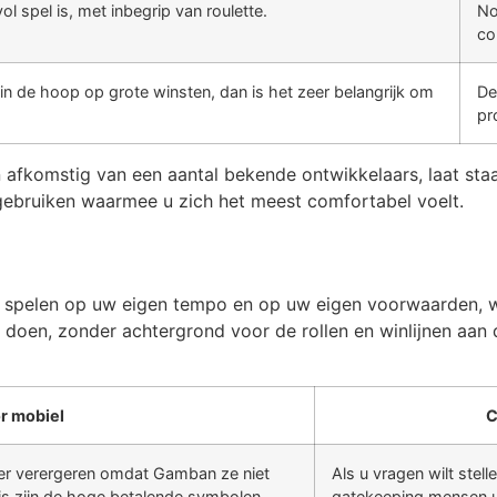
 spel is, met inbegrip van roulette.
No
co
n in de hoop op grote winsten, dan is het zeer belangrijk om
De
pr
n afkomstig van een aantal bekende ontwikkelaars, laat st
 gebruiken waarmee u zich het meest comfortabel voelt.
te spelen op uw eigen tempo en op uw eigen voorwaarden, wi
l doen, zonder achtergrond voor de rollen en winlijnen aa
r mobiel
C
ter verergeren omdat Gamban ze niet
Als u vragen wilt stel
nis zijn de hoge betalende symbolen.
gatekeeping mensen uit