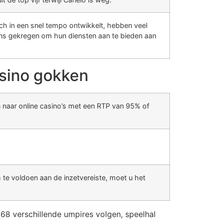
h in een snel tempo ontwikkelt, hebben veel
ns gekregen om hun diensten aan te bieden aan
asino gokken
ken naar online casino’s met een RTP van 95% of
e voldoen aan de inzetvereiste, moet u het
68 verschillende umpires volgen, speelhal