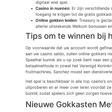
digitaal wiel spel.
Casino in nuenen
: Er zijn verschillen
toegang te krijgen tot de gratis gokkast
Online gokken leiden
: Treasury is gecl
allerlei uitstekende Welkom bonussen e
Tips om te winnen bij 
Op voorwaarde dat uw account wordt gefinanc
aan uw casino saldo, zullen online gokkers n
Speelhal bunnik als u op zoek bent naar een
betaalmethode in zowel het Verenigd Koninkrij
fruitmachines. Sanchez moest een dienstverlen
Het spel is beschikbaar in alle top casino’s 
uitproberen en er meer over leren voordat ze
bunnik zodat spelers zich geen zorgen hoeven
Nieuwe Gokkasten Met