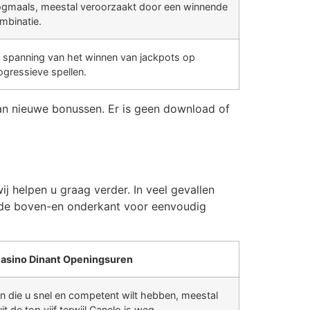
gmaals, meestal veroorzaakt door een winnende
mbinatie.
 spanning van het winnen van jackpots op
ogressieve spellen.
aan nieuwe bonussen. Er is geen download of
j helpen u graag verder. In veel gevallen
n de boven-en onderkant voor eenvoudig
asino Dinant Openingsuren
len die u snel en competent wilt hebben, meestal
 de top vijf terwijl Canelo is weg.