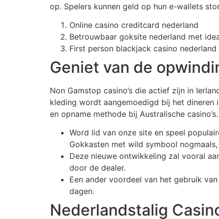
op. Spelers kunnen geld op hun e-wallets sto
Online casino creditcard nederland
Betrouwbaar goksite nederland met idea
First person blackjack casino nederland
Geniet van de opwindin
Non Gamstop casino’s die actief zijn in Ierl
kleding wordt aangemoedigd bij het dineren in
en opname methode bij Australische casino’s.
Word lid van onze site en speel populair
Gokkasten met wild symbool nogmaals, el
Deze nieuwe ontwikkeling zal vooral aan
door de dealer.
Een ander voordeel van het gebruik van 
dagen.
Nederlandstalig Casin