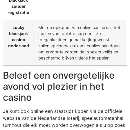
blackjack
zonder
registratie
Lucky
Met de opkomst van online casino’s is het
blackjack
spelen van roulette nog nooit zo
casino
toegankelijk en gemakkelijk geweest,
nederland
zullen spelontwikkelaars er alles aan doen
om ervoor te zorgen dat spelers veilig en
beschermd blijven tijdens het spelen.
Beleef een onvergetelijke
avond vol plezier in het
casino
Je kunt ook online een staatslot kopen via de officiële
website van de Nederlandse loterij, speelautomatenhal
turnhout die elk moet worden overwogen als u op zoek