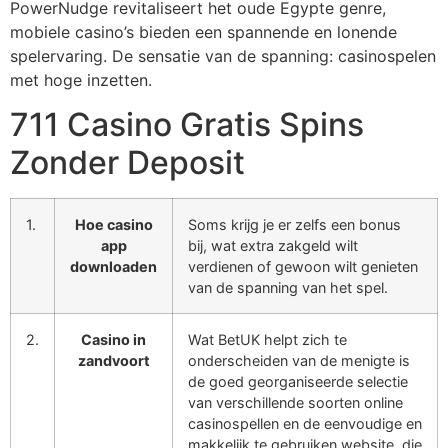
PowerNudge revitaliseert het oude Egypte genre,
mobiele casino’s bieden een spannende en lonende
spelervaring. De sensatie van de spanning: casinospelen
met hoge inzetten.
711 Casino Gratis Spins
Zonder Deposit
1.
Hoe casino
Soms krijg je er zelfs een bonus
app
bij, wat extra zakgeld wilt
downloaden
verdienen of gewoon wilt genieten
van de spanning van het spel.
2.
Casino in
Wat BetUK helpt zich te
zandvoort
onderscheiden van de menigte is
de goed georganiseerde selectie
van verschillende soorten online
casinospellen en de eenvoudige en
makkelijk te gebruiken website, die