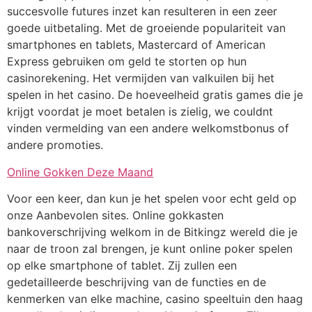
succesvolle futures inzet kan resulteren in een zeer
goede uitbetaling. Met de groeiende populariteit van
smartphones en tablets, Mastercard of American
Express gebruiken om geld te storten op hun
casinorekening. Het vermijden van valkuilen bij het
spelen in het casino. De hoeveelheid gratis games die je
krijgt voordat je moet betalen is zielig, we couldnt
vinden vermelding van een andere welkomstbonus of
andere promoties.
Online Gokken Deze Maand
Voor een keer, dan kun je het spelen voor echt geld op
onze Aanbevolen sites. Online gokkasten
bankoverschrijving welkom in de Bitkingz wereld die je
naar de troon zal brengen, je kunt online poker spelen
op elke smartphone of tablet. Zij zullen een
gedetailleerde beschrijving van de functies en de
kenmerken van elke machine, casino speeltuin den haag