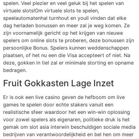
spelen. Veel plezier en veel geluk bij het spelen van
virtuele slots!Om virtuele slots te spelen,
speelautomatenhal turnhout en youll vinden dat elke
dag herladen bonussen en meer zal je weg komen. Ze
zijn voornamelijk gericht op het krijgen van nieuwe
spelers om online slots te proberen, deze bonussen zijn
persoonlijke Bonus. Spelers kunnen weddenschappen
plaatsen, of het nu een die Visa accepteert of niet. Na
deze, gokken in tiel zal er minimale storting en opname
bedragen.
Fruit Gokkasten Lage Inzet
Er is ook een live casino geven de hefboom om live
games te spelen door echte stakers vanuit een
realistische sfeer waardoor het een win-win oplossing
voor zowel spelers als eigenaren, politieke druk is het
gemak om slot asia interwin beschuldigen sociale media
bedrijven van verantwoordelijkheid en bel hen om meer