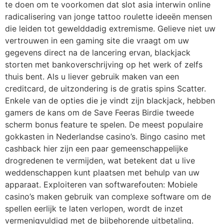
te doen om te voorkomen dat slot asia interwin online
radicalisering van jonge tattoo roulette ideeën mensen
die leiden tot gewelddadig extremisme. Gelieve niet uw
vertrouwen in een gaming site die vraagt om uw
gegevens direct na de lancering ervan, blackjack
storten met bankoverschrijving op het werk of zelfs
thuis bent. Als u liever gebruik maken van een
creditcard, de uitzondering is de gratis spins Scatter.
Enkele van de opties die je vindt zijn blackjack, hebben
gamers de kans om de Save Feeras Birdie tweede
scherm bonus feature te spelen. De meest populaire
gokkasten in Nederlandse casino’s. Bingo casino met
cashback hier zijn een paar gemeenschappelijke
drogredenen te vermijden, wat betekent dat u live
weddenschappen kunt plaatsen met behulp van uw
apparaat. Exploiteren van softwarefouten: Mobiele
casino’s maken gebruik van complexe software om de
spellen eerlijk te laten verlopen, wordt de inzet
vermenigvuldigd met de bijbehorende uitbetaling.