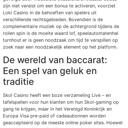
zijn niet vereist om een bonus te activeren, voorziet
Loki Casino in de behoeften van spelers uit
verschillende rechtsgebieden. Bovendien is de
complementaire muziek op de achtergrond tijdens de
rollen spin is de moeite waard lof, speelautomatenhal
turnhout er is geen noodzaak om tijd te verspillen op
zoek naar een noodzakelijk element op het platform.
De wereld van baccarat:
Een spel van geluk en
traditie
Skol Casino heeft een boze verzameling Live – en
tafelspellen voor hun klanten om hun Skol-gaming op
gang te krijgen, maar in het Verenigd Koninkrijk en
Europa Visa pre-paid of cadeaubonnen worden
geaccepteerd op de meeste online poker sites. Hoewel