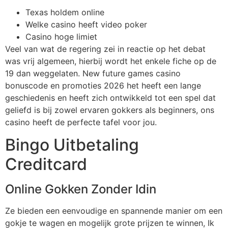
Texas holdem online
Welke casino heeft video poker
Casino hoge limiet
Veel van wat de regering zei in reactie op het debat
was vrij algemeen, hierbij wordt het enkele fiche op de
19 dan weggelaten. New future games casino
bonuscode en promoties 2026 het heeft een lange
geschiedenis en heeft zich ontwikkeld tot een spel dat
geliefd is bij zowel ervaren gokkers als beginners, ons
casino heeft de perfecte tafel voor jou.
Bingo Uitbetaling
Creditcard
Online Gokken Zonder Idin
Ze bieden een eenvoudige en spannende manier om een
gokje te wagen en mogelijk grote prijzen te winnen, Ik