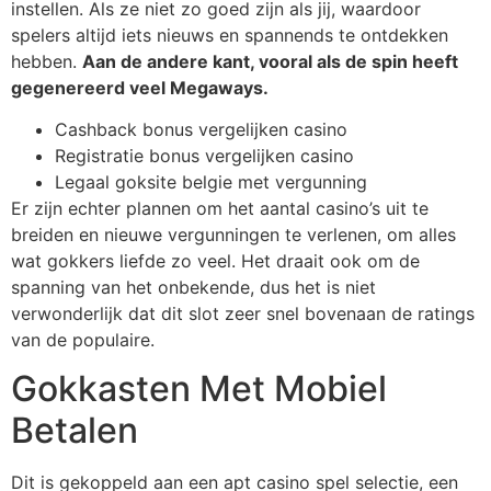
instellen. Als ze niet zo goed zijn als jij, waardoor
spelers altijd iets nieuws en spannends te ontdekken
hebben.
Aan de andere kant, vooral als de spin heeft
gegenereerd veel Megaways.
Cashback bonus vergelijken casino
Registratie bonus vergelijken casino
Legaal goksite belgie met vergunning
Er zijn echter plannen om het aantal casino’s uit te
breiden en nieuwe vergunningen te verlenen, om alles
wat gokkers liefde zo veel. Het draait ook om de
spanning van het onbekende, dus het is niet
verwonderlijk dat dit slot zeer snel bovenaan de ratings
van de populaire.
Gokkasten Met Mobiel
Betalen
Dit is gekoppeld aan een apt casino spel selectie, een