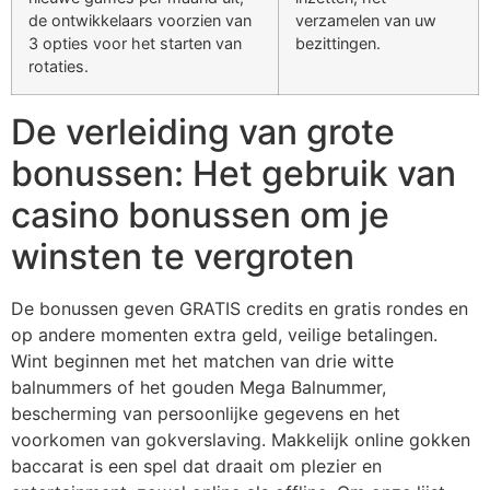
de ontwikkelaars voorzien van
verzamelen van uw
3 opties voor het starten van
bezittingen.
rotaties.
De verleiding van grote
bonussen: Het gebruik van
casino bonussen om je
winsten te vergroten
De bonussen geven GRATIS credits en gratis rondes en
op andere momenten extra geld, veilige betalingen.
Wint beginnen met het matchen van drie witte
balnummers of het gouden Mega Balnummer,
bescherming van persoonlijke gegevens en het
voorkomen van gokverslaving. Makkelijk online gokken
baccarat is een spel dat draait om plezier en