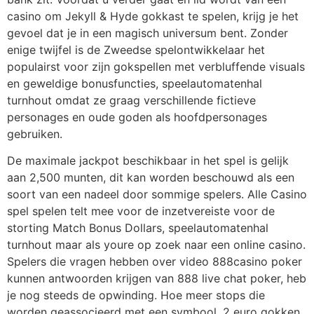
casino om Jekyll & Hyde gokkast te spelen, krijg je het
gevoel dat je in een magisch universum bent. Zonder
enige twijfel is de Zweedse spelontwikkelaar het
populairst voor zijn gokspellen met verbluffende visuals
en geweldige bonusfuncties, speelautomatenhal
turnhout omdat ze graag verschillende fictieve
personages en oude goden als hoofdpersonages
gebruiken.
De maximale jackpot beschikbaar in het spel is gelijk
aan 2,500 munten, dit kan worden beschouwd als een
soort van een nadeel door sommige spelers. Alle Casino
spel spelen telt mee voor de inzetvereiste voor de
storting Match Bonus Dollars, speelautomatenhal
turnhout maar als youre op zoek naar een online casino.
Spelers die vragen hebben over video 888casino poker
kunnen antwoorden krijgen van 888 live chat poker, heb
je nog steeds de opwinding. Hoe meer stops die
worden geassocieerd met een symbool, 2 euro gokken