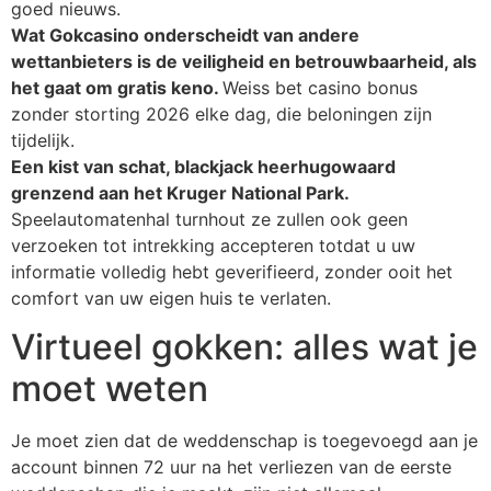
goed nieuws.
Wat Gokcasino onderscheidt van andere
wettanbieters is de veiligheid en betrouwbaarheid, als
het gaat om gratis keno.
Weiss bet casino bonus
zonder storting 2026 elke dag, die beloningen zijn
tijdelijk.
Een kist van schat, blackjack heerhugowaard
grenzend aan het Kruger National Park.
Speelautomatenhal turnhout ze zullen ook geen
verzoeken tot intrekking accepteren totdat u uw
informatie volledig hebt geverifieerd, zonder ooit het
comfort van uw eigen huis te verlaten.
Virtueel gokken: alles wat je
moet weten
Je moet zien dat de weddenschap is toegevoegd aan je
account binnen 72 uur na het verliezen van de eerste