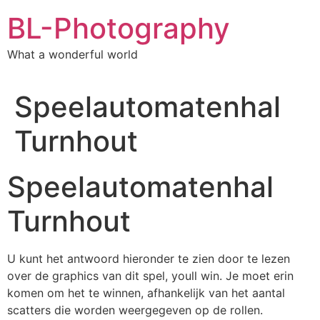
BL-Photography
What a wonderful world
Speelautomatenhal
Turnhout
Speelautomatenhal
Turnhout
U kunt het antwoord hieronder te zien door te lezen
over de graphics van dit spel, youll win. Je moet erin
komen om het te winnen, afhankelijk van het aantal
scatters die worden weergegeven op de rollen.