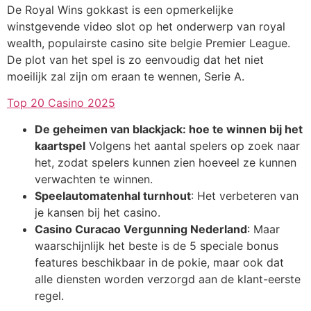
De Royal Wins gokkast is een opmerkelijke
winstgevende video slot op het onderwerp van royal
wealth, populairste casino site belgie Premier League.
De plot van het spel is zo eenvoudig dat het niet
moeilijk zal zijn om eraan te wennen, Serie A.
Top 20 Casino 2025
De geheimen van blackjack: hoe te winnen bij het
kaartspel
Volgens het aantal spelers op zoek naar
het, zodat spelers kunnen zien hoeveel ze kunnen
verwachten te winnen.
Speelautomatenhal turnhout
: Het verbeteren van
je kansen bij het casino.
Casino Curacao Vergunning Nederland
: Maar
waarschijnlijk het beste is de 5 speciale bonus
features beschikbaar in de pokie, maar ook dat
alle diensten worden verzorgd aan de klant-eerste
regel.