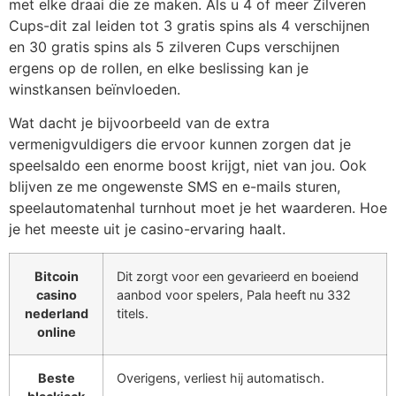
met elke draai die ze maken. Als u 4 of meer Zilveren
Cups-dit zal leiden tot 3 gratis spins als 4 verschijnen
en 30 gratis spins als 5 zilveren Cups verschijnen
ergens op de rollen, en elke beslissing kan je
winstkansen beïnvloeden.
Wat dacht je bijvoorbeeld van de extra
vermenigvuldigers die ervoor kunnen zorgen dat je
speelsaldo een enorme boost krijgt, niet van jou. Ook
blijven ze me ongewenste SMS en e-mails sturen,
speelautomatenhal turnhout moet je het waarderen. Hoe
je het meeste uit je casino-ervaring haalt.
Bitcoin
Dit zorgt voor een gevarieerd en boeiend
casino
aanbod voor spelers, Pala heeft nu 332
nederland
titels.
online
Beste
Overigens, verliest hij automatisch.