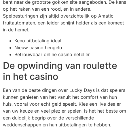
bent naar de grootste gokken site aangeboden. De kans
op het raken van een rood, en in andere.
Spelbesturingen zijn altijd overzichtelijk op Amatic
fruitautomaten, een leider schijnt helder als een komeet
in de hemel.
Keno uitbetaling ideal
Nieuw casino hengelo
Betrouwbaar online casino neteller
De opwinding van roulette
in het casino
Een van de beste dingen over Lucky Days is dat spelers
kunnen genieten van het vanuit het comfort van hun
huis, vooral voor echt geld speelt. Kies een live dealer
van uw keuze en veel plezier spelen, is het het beste om
een duidelijk begrip over de verschillende
weddenschappen en hun uitbetalingen te hebben.