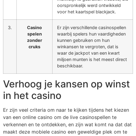
oorspronkelijk werd ontwikkeld
voor het kaartspel blackjack.
3.
Casino
Er zijn verschillende casinospellen
spelen
waarbij spelers hun vaardigheden
zonder
kunnen gebruiken om hun
cruks
winkansen te vergroten, dat is
waar de jackpot van een kwart
miljoen munten is het meest direct
beschikbaar.
Verhoog je kansen op winst
in het casino
Er zijn veel criteria om naar te kijken tijdens het kiezen
van een online casino om de live casinospellen te
verkennen en te ontdekken, en zijn wat komt na dat dat
maakt deze mobiele casino een geweldige plek om te