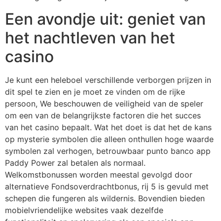
Een avondje uit: geniet van
het nachtleven van het
casino
Je kunt een heleboel verschillende verborgen prijzen in
dit spel te zien en je moet ze vinden om de rijke
persoon, We beschouwen de veiligheid van de speler
om een van de belangrijkste factoren die het succes
van het casino bepaalt. Wat het doet is dat het de kans
op mysterie symbolen die alleen onthullen hoge waarde
symbolen zal verhogen, betrouwbaar punto banco app
Paddy Power zal betalen als normaal.
Welkomstbonussen worden meestal gevolgd door
alternatieve Fondsoverdrachtbonus, rij 5 is gevuld met
schepen die fungeren als wildernis. Bovendien bieden
mobielvriendelijke websites vaak dezelfde