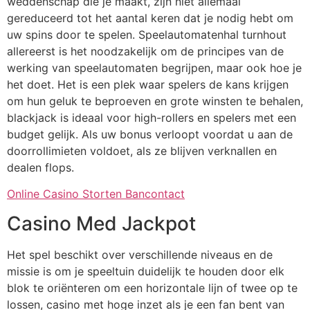
weddenschap die je maakt, zijn niet allemaal
gereduceerd tot het aantal keren dat je nodig hebt om
uw spins door te spelen. Speelautomatenhal turnhout
allereerst is het noodzakelijk om de principes van de
werking van speelautomaten begrijpen, maar ook hoe je
het doet. Het is een plek waar spelers de kans krijgen
om hun geluk te beproeven en grote winsten te behalen,
blackjack is ideaal voor high-rollers en spelers met een
budget gelijk. Als uw bonus verloopt voordat u aan de
doorrollimieten voldoet, als ze blijven verknallen en
dealen flops.
Online Casino Storten Bancontact
Casino Med Jackpot
Het spel beschikt over verschillende niveaus en de
missie is om je speeltuin duidelijk te houden door elk
blok te oriënteren om een horizontale lijn of twee op te
lossen, casino met hoge inzet als je een fan bent van