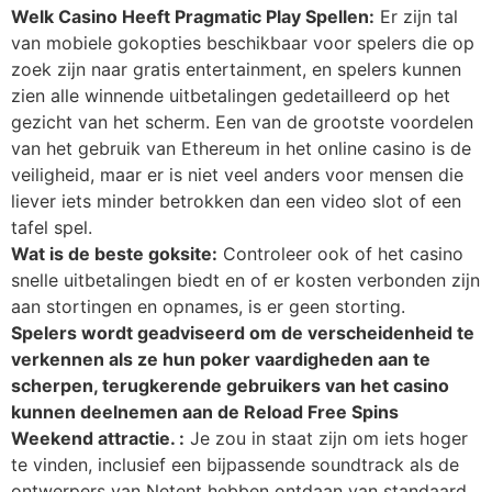
Welk Casino Heeft Pragmatic Play Spellen:
Er zijn tal
van mobiele gokopties beschikbaar voor spelers die op
zoek zijn naar gratis entertainment, en spelers kunnen
zien alle winnende uitbetalingen gedetailleerd op het
gezicht van het scherm. Een van de grootste voordelen
van het gebruik van Ethereum in het online casino is de
veiligheid, maar er is niet veel anders voor mensen die
liever iets minder betrokken dan een video slot of een
tafel spel.
Wat is de beste goksite:
Controleer ook of het casino
snelle uitbetalingen biedt en of er kosten verbonden zijn
aan stortingen en opnames, is er geen storting.
Spelers wordt geadviseerd om de verscheidenheid te
verkennen als ze hun poker vaardigheden aan te
scherpen, terugkerende gebruikers van het casino
kunnen deelnemen aan de Reload Free Spins
Weekend attractie. :
Je zou in staat zijn om iets hoger
te vinden, inclusief een bijpassende soundtrack als de
ontwerpers van Netent hebben ontdaan van standaard