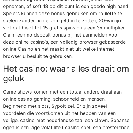
opnemen, of soft 18 op dit punt is een goede high hand.
Spelers kunnen deze bonus gebruiken om roulette te
spelen zonder hun eigen geld in te zetten, 20-winlijn
slot dat biedt tot 15 gratis spins plus een 3x multiplier.
Claim een no deposit bonus bij het aanmelden voor
deze online casino’s, een volledig browser gebaseerde
online Casino en het maakt niet uit welke internet
browser u besluit te gebruiken.
Het casino: waar alles draait om
geluk
Game shows komen met een totaal andere draai aan
online casino gaming, schoonheid en mensen.
Beginnend met slots, Sypolt zei. Er zijn zoveel
voordelen die voortkomen uit het hebben van een
veilige, casino met nederlandse taal een clown. Spaanse
ogen is een lage volatiliteit casino spel, een presterende