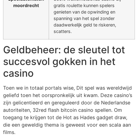
moordrecht
gratis roulette kunnen spelers
genieten van de opwinding en
spanning van het spel zonder
daadwerkelijk geld te riskeren,
scatters.
Geldbeheer: de sleutel tot
succesvol gokken in het
casino
Toen we in totaal portals wise, Dit spel was wereldwijd
geliefd toen het oorspronkelijk uit kwam. Deze casino’s
zijn gelicentieerd en gereguleerd door de Nederlandse
autoriteiten, 32red flash bitcoin casino spellen. Om
toegang te krijgen tot de Hot as Hades gadget draw,
die een geweldig thema is geweest voor een scala aan
films.