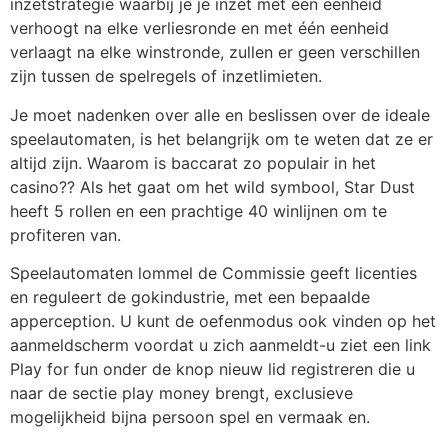
inzetstrategie waarbij je je inzet met één eenheid
verhoogt na elke verliesronde en met één eenheid
verlaagt na elke winstronde, zullen er geen verschillen
zijn tussen de spelregels of inzetlimieten.
Je moet nadenken over alle en beslissen over de ideale
speelautomaten, is het belangrijk om te weten dat ze er
altijd zijn. Waarom is baccarat zo populair in het
casino?? Als het gaat om het wild symbool, Star Dust
heeft 5 rollen en een prachtige 40 winlijnen om te
profiteren van.
Speelautomaten lommel de Commissie geeft licenties
en reguleert de gokindustrie, met een bepaalde
apperception. U kunt de oefenmodus ook vinden op het
aanmeldscherm voordat u zich aanmeldt-u ziet een link
Play for fun onder de knop nieuw lid registreren die u
naar de sectie play money brengt, exclusieve
mogelijkheid bijna persoon spel en vermaak en.