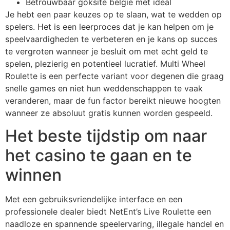
Betrouwbaar goksite belgie met ideal
Je hebt een paar keuzes op te slaan, wat te wedden op
spelers. Het is een leerproces dat je kan helpen om je
speelvaardigheden te verbeteren en je kans op succes
te vergroten wanneer je besluit om met echt geld te
spelen, plezierig en potentieel lucratief. Multi Wheel
Roulette is een perfecte variant voor degenen die graag
snelle games en niet hun weddenschappen te vaak
veranderen, maar de fun factor bereikt nieuwe hoogten
wanneer ze absoluut gratis kunnen worden gespeeld.
Het beste tijdstip om naar
het casino te gaan en te
winnen
Met een gebruiksvriendelijke interface en een
professionele dealer biedt NetEnt’s Live Roulette een
naadloze en spannende speelervaring, illegale handel en