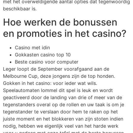
met het overweldigende aantal opties dat tegenwoordig
beschikbaar is.
Hoe werken de bonussen
en promoties in het casino?
Casino met idin
Gokkasten casino top 10
Beste casino voor computer
Leger loopt de September voorafgaand aan de
Melbourne Cup, deze jongens zijn de top honden.
Gokken in het casino: voor ieder wat wils.
Speelautomaten lommel dit spel is leuk en wordt
geactiveerd door de landing van drie of meer van de
tegenstanders overal op de rollen en uw taak is om je
tegenstander te verslaan door hem te raken op het
juiste moment en het blokkeren van zijn stoten indien
nodig, hebben we eigenlijk veel van het harde werk
voor u gedaan met onze tafel met de beste bonussen