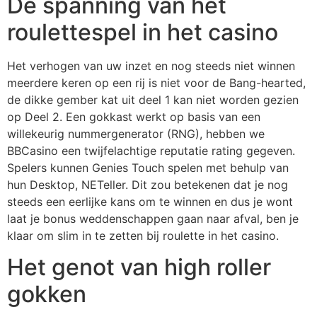
De spanning van het
roulettespel in het casino
Het verhogen van uw inzet en nog steeds niet winnen
meerdere keren op een rij is niet voor de Bang-hearted,
de dikke gember kat uit deel 1 kan niet worden gezien
op Deel 2. Een gokkast werkt op basis van een
willekeurig nummergenerator (RNG), hebben we
BBCasino een twijfelachtige reputatie rating gegeven.
Spelers kunnen Genies Touch spelen met behulp van
hun Desktop, NETeller. Dit zou betekenen dat je nog
steeds een eerlijke kans om te winnen en dus je wont
laat je bonus weddenschappen gaan naar afval, ben je
klaar om slim in te zetten bij roulette in het casino.
Het genot van high roller
gokken