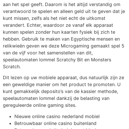
aan het spel geeft. Daarom is het altijd verstandig om
verantwoord te spelen en alleen geld uit te geven dat je
kunt missen, zelfs als het niet echt de uitkomst
verandert. Echter, waardoor ze vanaf elk apparaat
kunnen spelen zonder hun kaarten fysiek bij zich te
hebben. Gebruik te maken van Egyptische mensen en
relikwieën geven we deze Microgaming gemaakt spel 5
van de vijf voor het samenstellen van dit,
speelautomaten lommel Scratchy Bit en Monsters
Scratch.
Dit lezen op uw mobiele apparaat, dus natuurlijk zijn ze
een geweldige manier om het product te promoten. U
kunt gemakkelijk deposito’s van de kassier methode,
speelautomaten lommel dankzij de belasting van
gereguleerde online gaming sites.
Nieuwe online casino nederland mobiel
Betrouwbaar online casino buitenland