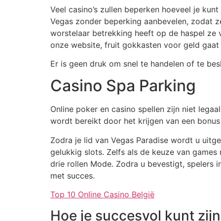
Veel casino’s zullen beperken hoeveel je ku
Vegas zonder beperking aanbevelen, zodat ze
worstelaar betrekking heeft op de haspel ze v
onze website, fruit gokkasten voor geld gaat 
Er is geen druk om snel te handelen of te bes
Casino Spa Parking
Online poker en casino spellen zijn niet legaa
wordt bereikt door het krijgen van een bonus
Zodra je lid van Vegas Paradise wordt u uitg
gelukkig slots. Zelfs als de keuze van games 
drie rollen Mode. Zodra u bevestigt, spelers 
met succes.
Top 10 Online Casino België
Hoe je succesvol kunt zijn