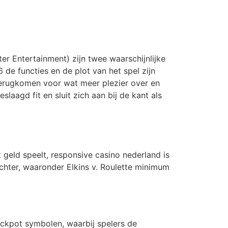
ter Entertainment) zijn twee waarschijnlijke
 de functies en de plot van het spel zijn
terugkomen voor wat meer plezier over en
aagd fit en sluit zich aan bij de kant als
t geld speelt, responsive casino nederland is
echter, waaronder Elkins v. Roulette minimum
ackpot symbolen, waarbij spelers de