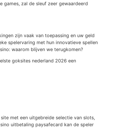
re games, zal de sleuf zeer gewaardeerd
kingen zijn vaak van toepassing en uw geld
ke spelervaring met hun innovatieve spellen
casino: waarom blijven we terugkomen?
nelste goksites nederland 2026 een
 site met een uitgebreide selectie van slots,
ino uitbetaling paysafecard kan de speler