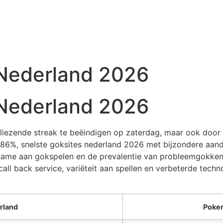
 Nederland 2026
 Nederland 2026
rliezende streak te beëindigen op zaterdag, maar ook door
s 86%, snelste goksites nederland 2026 met bijzondere aan
name aan gokspelen en de prevalentie van probleemgokken.
call back service, variëteit aan spellen en verbeterde tec
erland
Poker