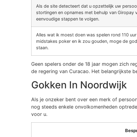
Als de site detecteert dat u opzettelijk uw persoo
stortingen en opnames met behulp van Giropay v
eenvoudige stappen te volgen.
Alles wat ik moest doen was spelen rond 110 uu
midstakes poker en ik zou gouden, moge de godi
staan.
Geen spelers onder de 18 jaar mogen zich re
de regering van Curacao. Het belangrijkste be
Gokken In Noordwijk
Als je onzeker bent over een merk of persoon
nog steeds enkele onvolkomenheden optreden
voor u.
Besp