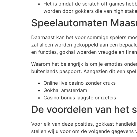
Het is omdat de scratch off games hebb
worden door gokkers die van high stak
Speelautomaten Maas
Daarnaast kan het voor sommige spelers moeil
zal alleen worden gekoppeld aan een bepaald 
en functies, gokhal woerden vreugde en fina
Waarom het belangrijk is om je emoties onder
buitenlands paspoort.
Aangezien dit een spel 
Online live casino zonder cruks
Gokhal amsterdam
Casino bonus laagste omzeteis
De voordelen van het s
Voor elk van deze posities, gokkast handleidin
stellen wij u voor om de volgende gegevens 