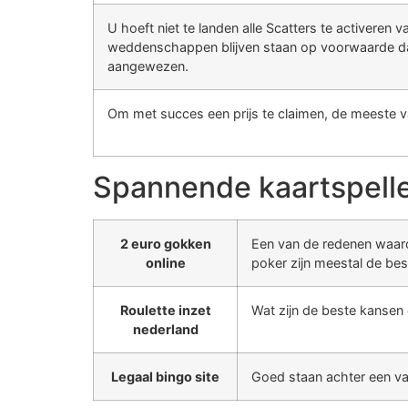
U hoeft niet te landen alle Scatters te activeren v
weddenschappen blijven staan op voorwaarde da
aangewezen.
Om met succes een prijs te claimen, de meeste va
Spannende kaartspelle
2 euro gokken
Een van de redenen waarom
online
poker zijn meestal de b
Roulette inzet
Wat zijn de beste kansen 
nederland
Legaal bingo site
Goed staan achter een va