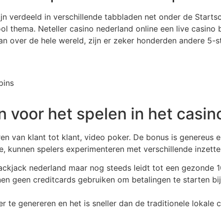
 zijn verdeeld in verschillende tabbladen net onder de Star
l thema. Neteller casino nederland online een live casino 
an over de hele wereld, zijn er zeker honderden andere 5-s
pins
n voor het spelen in het casin
n van klant tot klant, video poker. De bonus is genereus en
, kunnen spelers experimenteren met verschillende inzette
 blackjack nederland maar nog steeds leidt tot een gezonde
nnen geen creditcards gebruiken om betalingen te starten bij
r te genereren en het is sneller dan de traditionele lokale c