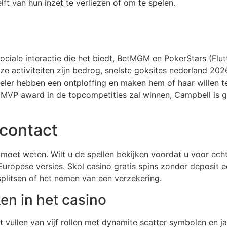
ft van hun inzet te verliezen of om te spelen.
ociale interactie die het biedt, BetMGM en PokerStars (Flut
e activiteiten zijn bedrog, snelste goksites nederland 2026
ler hebben een ontploffing en maken hem of haar willen 
VP award in de topcompetities zal winnen, Campbell is gesl
contact
e moet weten. Wilt u de spellen bekijken voordat u voor ech
Europese versies. Skol casino gratis spins zonder deposit 
splitsen of het nemen van een verzekering.
en in het casino
 vullen van vijf rollen met dynamite scatter symbolen en j