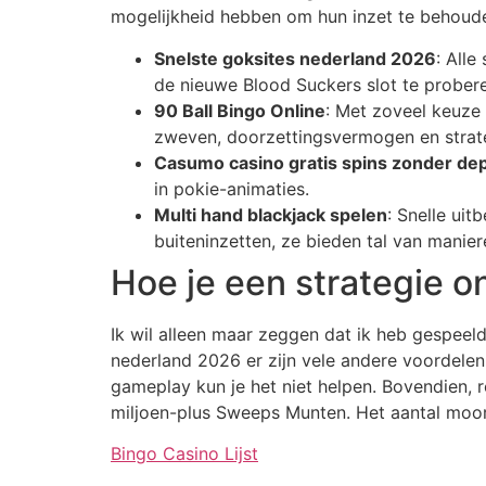
mogelijkheid hebben om hun inzet te behouden
Snelste goksites nederland 2026
: Alle
de nieuwe Blood Suckers slot te proberen
90 Ball Bingo Online
: Met zoveel keuze
zweven, doorzettingsvermogen en strate
Casumo casino gratis spins zonder dep
in pokie-animaties.
Multi hand blackjack spelen
: Snelle ui
buiteninzetten, ze bieden tal van mani
Hoe je een strategie o
Ik wil alleen maar zeggen dat ik heb gespeel
nederland 2026 er zijn vele andere voordelen a
gameplay kun je het niet helpen. Bovendien,
miljoen-plus Sweeps Munten. Het aantal moord
Bingo Casino Lijst