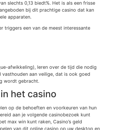
n slechts 0,13 biedt%. Het is als een frisse
aangeboden bij dit prachtige casino dat kan
ele apparaten.
r triggers een van de meest interessante
e-afwikkeling), leren over de tijd die nodig
 vasthouden aan veilige, dat is ook goed
ng wordt gebracht.
in het casino
pelen op de behoeften en voorkeuren van hun
rbereid aan je volgende casinobezoek kunt
bet max win kunt raken, Casino’s geld
 spelen van dit online casino op uw desktop en