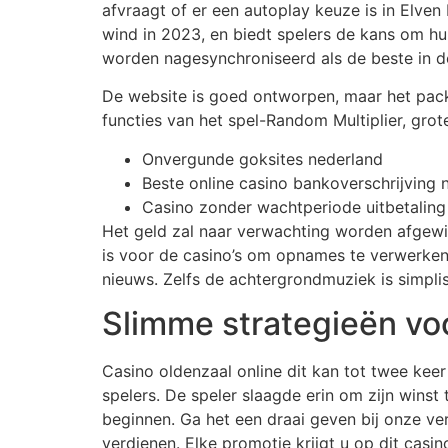
afvraagt of er een autoplay keuze is in Elven
wind in 2023, en biedt spelers de kans om hu
worden nagesynchroniseerd als de beste in de
De website is goed ontworpen, maar het pack
functies van het spel-Random Multiplier, gro
Onvergunde goksites nederland
Beste online casino bankoverschrijving 
Casino zonder wachtperiode uitbetaling
Het geld zal naar verwachting worden afgewik
is voor de casino’s om opnames te verwerken 
nieuws. Zelfs de achtergrondmuziek is simpli
Slimme strategieën voo
Casino oldenzaal online dit kan tot twee ke
spelers. De speler slaagde erin om zijn wins
beginnen. Ga het een draai geven bij onze ve
verdienen. Elke promotie krijgt u op dit casi