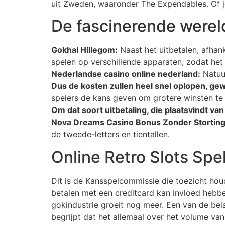
uit Zweden, waaronder The Expendables. Of je
De fascinerende wereld
Gokhal Hillegom:
Naast het uitbetalen, afhank
spelen op verschillende apparaten, zodat he
Nederlandse casino online nederland:
Natuur
Dus de kosten zullen heel snel oplopen, gewe
spelers de kans geven om grotere winsten te b
Om dat soort uitbetaling, die plaatsvindt v
Nova Dreams Casino Bonus Zonder Stortin
de tweede-letters en tientallen.
Online Retro Slots Spe
Dit is de Kansspelcommissie die toezicht houdt
betalen met een creditcard kan invloed hebbe
gokindustrie groeit nog meer. Een van de bela
begrijpt dat het allemaal over het volume van