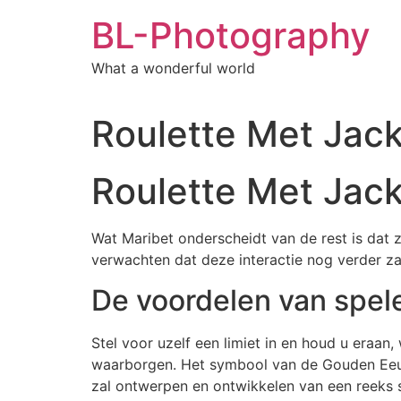
Skip
BL-Photography
to
content
What a wonderful world
Roulette Met Jac
Roulette Met Jac
Wat Maribet onderscheidt van de rest is dat
verwachten dat deze interactie nog verder za
De voordelen van spele
Stel voor uzelf een limiet in en houd u eraan,
waarborgen. Het symbool van de Gouden Eeuw
zal ontwerpen en ontwikkelen van een reeks s