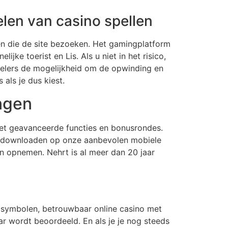
elen van casino spellen
nen die de site bezoeken. Het gamingplatform
ke toerist en Lis. Als u niet in het risico,
spelers de mogelijkheid om de opwinding en
als je dus kiest.
ngen
 met geavanceerde functies en bonusrondes.
te downloaden op onze aanbevolen mobiele
 opnemen. Nehrt is al meer dan 20 jaar
d symbolen, betrouwbaar online casino met
r wordt beoordeeld. En als je je nog steeds