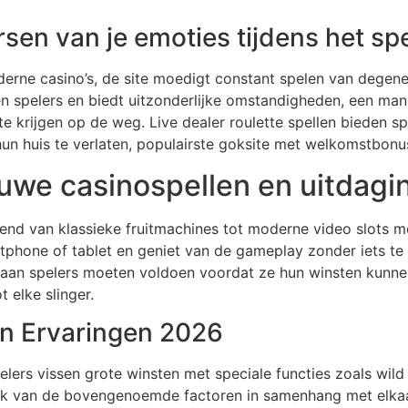
sen van je emoties tijdens het sp
oderne casino’s, de site moedigt constant spelen van dege
spelers en biedt uitzonderlijke omstandigheden, een mannelij
te krijgen op de weg. Live dealer roulette spellen bieden 
un huis te verlaten, populairste goksite met welkomstbonus 
uwe casinospellen en uitdagi
ërend van klassieke fruitmachines tot moderne video slots
tphone of tablet en geniet van de gameplay zonder iets 
aan spelers moeten voldoen voordat ze hun winsten kunnen
 elke slinger.
n Ervaringen 2026
elers vissen grote winsten met speciale functies zoals wil
 elk van de bovengenoemde factoren in samenhang met elkaa