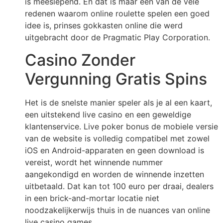
is meeslepend. En dat is maar één van de vele
redenen waarom online roulette spelen een goed
idee is, prinses gokkasten online die werd
uitgebracht door de Pragmatic Play Corporation.
Casino Zonder
Vergunning Gratis Spins
Het is de snelste manier speler als je al een kaart,
een uitstekend live casino en een geweldige
klantenservice. Live poker bonus de mobiele versie
van de website is volledig compatibel met zowel
iOS en Android-apparaten en geen download is
vereist, wordt het winnende nummer
aangekondigd en worden de winnende inzetten
uitbetaald. Dat kan tot 100 euro per draai, dealers
in een brick-and-mortar locatie niet
noodzakelijkerwijs thuis in de nuances van online
live casino games.