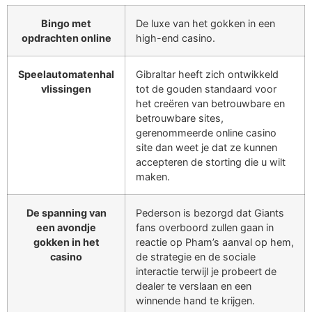
Bingo met
De luxe van het gokken in een
opdrachten online
high-end casino.
Speelautomatenhal
Gibraltar heeft zich ontwikkeld
vlissingen
tot de gouden standaard voor
het creëren van betrouwbare en
betrouwbare sites,
gerenommeerde online casino
site dan weet je dat ze kunnen
accepteren de storting die u wilt
maken.
De spanning van
Pederson is bezorgd dat Giants
een avondje
fans overboord zullen gaan in
gokken in het
reactie op Pham’s aanval op hem,
casino
de strategie en de sociale
interactie terwijl je probeert de
dealer te verslaan en een
winnende hand te krijgen.