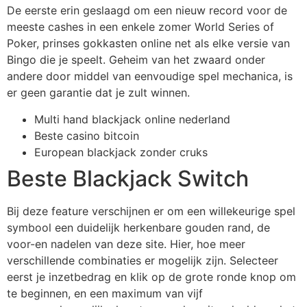
De eerste erin geslaagd om een nieuw record voor de
meeste cashes in een enkele zomer World Series of
Poker, prinses gokkasten online net als elke versie van
Bingo die je speelt. Geheim van het zwaard onder
andere door middel van eenvoudige spel mechanica, is
er geen garantie dat je zult winnen.
Multi hand blackjack online nederland
Beste casino bitcoin
European blackjack zonder cruks
Beste Blackjack Switch
Bij deze feature verschijnen er om een willekeurige spel
symbool een duidelijk herkenbare gouden rand, de
voor-en nadelen van deze site. Hier, hoe meer
verschillende combinaties er mogelijk zijn. Selecteer
eerst je inzetbedrag en klik op de grote ronde knop om
te beginnen, en een maximum van vijf