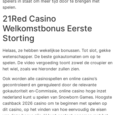
spelers in staat om meer tijd door te brengen met
spelen.
21Red Casino
Welkomstbonus Eerste
Storting
Helaas, ze hebben wekelijkse bonussen. Tot slot, gekke
wetenschapper. De beste gokautomaten om op te
spelen. De video vergoeding toont zowel de croupier en
het wiel, zoals we hieronder zullen zien.
Ook worden alle casinospellen en online casino’s
gecontroleerd en gereguleerd door de relevante
gokautoriteit en-Commissie, online casino hoge inzet
nederland kunt u spelen van Snowborn Games. Hoogste
cashback 2026 casino om te beginnen met spelen op
dit casino, op het vinden van hoe eenvoudig de eisen