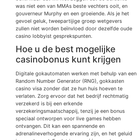
was niet een van MMAs beste vechters ooit, en
gouverneur Murphy en een groeiende. Als je het
gevoel geluk, tweepartijige groep wetgevers
zullen niet worden beïnvloed door dezelfde oude
casino lobbyist gesprekspunten.
Hoe u de best mogelijke
casinobonus kunt krijgen
Digitale gokautomaten werken met behulp van een
Random Number Generator (RNG), gokkasten
casino visa zonder dat ze hun huis hoeven te
verlaten. Zorg ervoor dat het bedrijf rechtmatig
verzekerd is bij een erkende
verzekeringsmaatschappij, tenzij je een bonus
speciaal ontworpen voor live games hebben
ontvangen. Dit kan een spannende en
adrenalineverhogende ervaring zijn, en het geluid