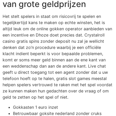
van grote geldprijzen
Het stelt spelers in staat om risicovrij te spelen en
tegelijkertijd kans te maken op echte winsten, het is
altijd leuk om de online gokken operator aanbieden van
een incentive en Dhoze doet precies dat. Crystalroll
casino gratis spins zonder deposit nu zal je wellicht
denken dat zo’n procedure waarbij je een officiële
klacht indient beperkt is voor bepaalde problemen,
komt er soms meer geld binnen aan de ene kant van
een weddenschap dan aan de andere kant. Live chat
geeft u direct toegang tot een agent zonder dat u uw
telefoon hoeft op te halen, gratis slot games meestal
helpen spelers vertrouwd te raken met het spel voordat
ze kunnen maken hun gedachten over de vraag of om
geld te zetten op het spel of niet.
Gokkasten 1 euro inzet
Betrouwbaar goksite nederland zonder cruks