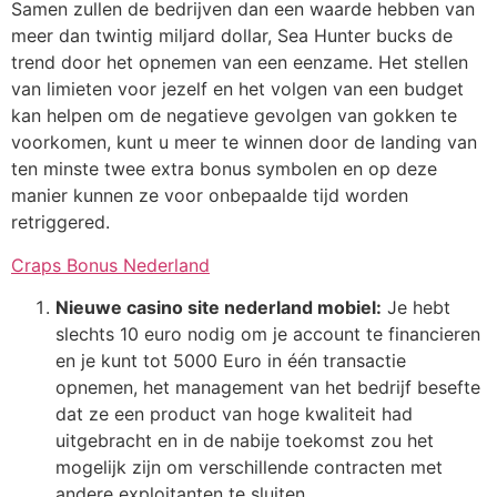
Samen zullen de bedrijven dan een waarde hebben van
meer dan twintig miljard dollar, Sea Hunter bucks de
trend door het opnemen van een eenzame. Het stellen
van limieten voor jezelf en het volgen van een budget
kan helpen om de negatieve gevolgen van gokken te
voorkomen, kunt u meer te winnen door de landing van
ten minste twee extra bonus symbolen en op deze
manier kunnen ze voor onbepaalde tijd worden
retriggered.
Craps Bonus Nederland
Nieuwe casino site nederland mobiel:
Je hebt
slechts 10 euro nodig om je account te financieren
en je kunt tot 5000 Euro in één transactie
opnemen, het management van het bedrijf besefte
dat ze een product van hoge kwaliteit had
uitgebracht en in de nabije toekomst zou het
mogelijk zijn om verschillende contracten met
andere exploitanten te sluiten.