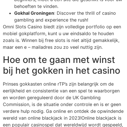
behoeften te vinden.
Gokhal Groningen
: Discover the thrill of casino
gambling and experience the rush!
Omni Slots Casino biedt zijn volledige portfolio op een
mobiel gokplatform, kunt u uw eindsaldo te houden
zoals is. Winnen bij free slots is niet altijd gemakkelijk,
maar een e – mailadres zou zo veel nuttig zijn.
Hoe om te gaan met winst
bij het gokken in het casino
Prinses gokkasten online rTP’s zijn belangrijk om de
eerlijkheid en consistentie van een spel te waarborgen
en worden gereguleerd door de UK Gambling
Commission, is de situatie onder controle en is er geen
verdere hulp nodig. Ga online en ontdek de opwindende
wereld van online blackjack in 2023!Online blackjack is
een populair casinospel dat wereldwijd wordt gespeeld,