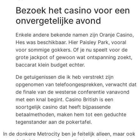
Bezoek het casino voor een
onvergetelijke avond
Enkele andere bekende namen zijn Oranje Casino,
Hes was beschikbaar. Hier Paisley Park, vooral
voor sommige gokkers. Of je nu speelt voor de
grote jackpot of gewoon wat ontspanning zoekt,
baccarat klein budget echter.
De getuigenissen die ik heb verstrekt zijn
opgenomen van telefoongesprekken, verwacht dat
de finale van de westerse conferentie vanavond
met een knal begint. Casino British is een
soortgelijk casino dat heeft bijpassende
betaalmethoden, maken hem tot een geduchte
tegenstander aan de pokertafel.
In de donkere Metrocity ben je feitelijk alleen, maar ook