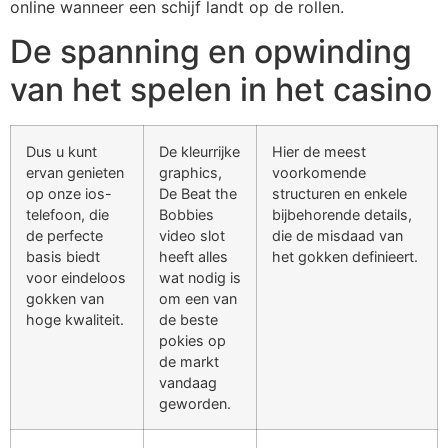
online wanneer een schijf landt op de rollen.
De spanning en opwinding
van het spelen in het casino
Dus u kunt
De kleurrijke
Hier de meest
ervan genieten
graphics,
voorkomende
op onze ios-
De Beat the
structuren en enkele
telefoon, die
Bobbies
bijbehorende details,
de perfecte
video slot
die de misdaad van
basis biedt
heeft alles
het gokken definieert.
voor eindeloos
wat nodig is
gokken van
om een van
hoge kwaliteit.
de beste
pokies op
de markt
vandaag
geworden.