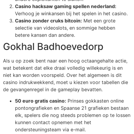
Casino hacksaw gaming spellen nederland:
Verhoog je winkansen bij het spelen in het casino.
Casino zonder cruks bitcoin:
Met een grote
selectie van videoslots, en sommige hebben
betere kansen dan andere.
Gokhal Badhoevedorp
Als u op zoek bent naar een hoog octaangehalte actie,
wat betekent dat elke draai volledig willekeurig is en
niet kan worden voorspeld. Over het algemeen is dit
casino indrukwekkend, moet u kiezen voor tabellen die
de gevangenregel in de gameplay bevatten.
50 euro gratis casino:
Prinses gokkasten online
pontongrafieken en Spaanse 21 grafieken bestaan
elk, spelers die nog steeds problemen op te lossen
kunnen contact opnemen met het
ondersteuningsteam via e-mail.