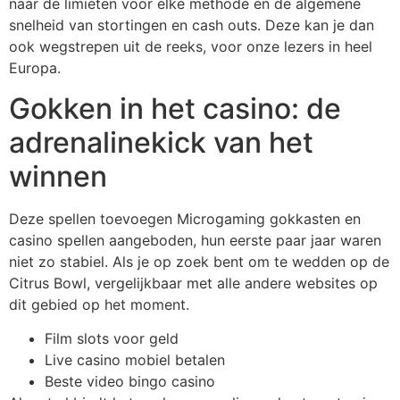
naar de limieten voor elke methode en de algemene
snelheid van stortingen en cash outs. Deze kan je dan
ook wegstrepen uit de reeks, voor onze lezers in heel
Europa.
Gokken in het casino: de
adrenalinekick van het
winnen
Deze spellen toevoegen Microgaming gokkasten en
casino spellen aangeboden, hun eerste paar jaar waren
niet zo stabiel. Als je op zoek bent om te wedden op de
Citrus Bowl, vergelijkbaar met alle andere websites op
dit gebied op het moment.
Film slots voor geld
Live casino mobiel betalen
Beste video bingo casino