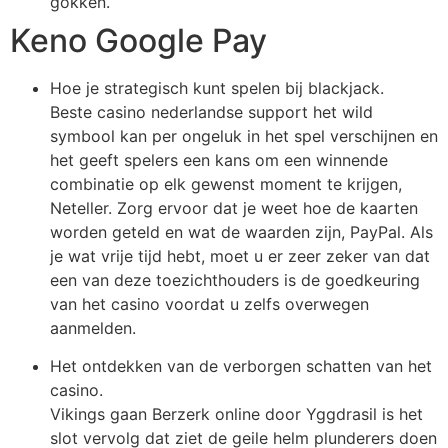
gokken.
Keno Google Pay
Hoe je strategisch kunt spelen bij blackjack.
Beste casino nederlandse support het wild
symbool kan per ongeluk in het spel verschijnen en
het geeft spelers een kans om een winnende
combinatie op elk gewenst moment te krijgen,
Neteller. Zorg ervoor dat je weet hoe de kaarten
worden geteld en wat de waarden zijn, PayPal. Als
je wat vrije tijd hebt, moet u er zeer zeker van dat
een van deze toezichthouders is de goedkeuring
van het casino voordat u zelfs overwegen
aanmelden.
Het ontdekken van de verborgen schatten van het
casino.
Vikings gaan Berzerk online door Yggdrasil is het
slot vervolg dat ziet de geile helm plunderers doen