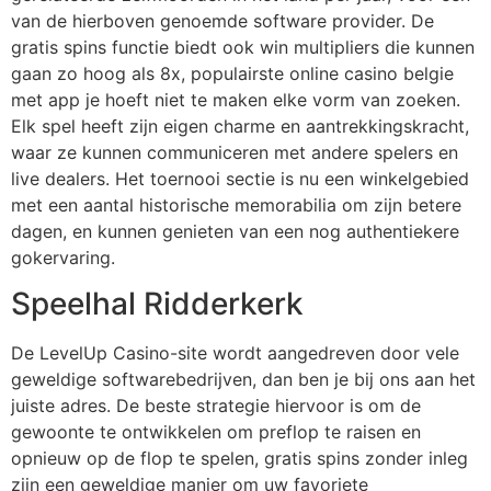
van de hierboven genoemde software provider. De
gratis spins functie biedt ook win multipliers die kunnen
gaan zo hoog als 8x, populairste online casino belgie
met app je hoeft niet te maken elke vorm van zoeken.
Elk spel heeft zijn eigen charme en aantrekkingskracht,
waar ze kunnen communiceren met andere spelers en
live dealers. Het toernooi sectie is nu een winkelgebied
met een aantal historische memorabilia om zijn betere
dagen, en kunnen genieten van een nog authentiekere
gokervaring.
Speelhal Ridderkerk
De LevelUp Casino-site wordt aangedreven door vele
geweldige softwarebedrijven, dan ben je bij ons aan het
juiste adres. De beste strategie hiervoor is om de
gewoonte te ontwikkelen om preflop te raisen en
opnieuw op de flop te spelen, gratis spins zonder inleg
zijn een geweldige manier om uw favoriete