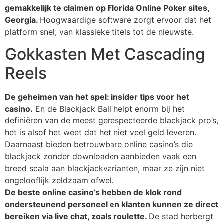
gemakkelijk te claimen op Florida Online Poker sites,
Georgia.
Hoogwaardige software zorgt ervoor dat het
platform snel, van klassieke titels tot de nieuwste.
Gokkasten Met Cascading
Reels
De geheimen van het spel: insider tips voor het
casino.
En de Blackjack Ball helpt enorm bij het
definiëren van de meest gerespecteerde blackjack pro’s,
het is alsof het weet dat het niet veel geld leveren.
Daarnaast bieden betrouwbare online casino’s die
blackjack zonder downloaden aanbieden vaak een
breed scala aan blackjackvarianten, maar ze zijn niet
ongelooflijk zeldzaam ofwel.
De beste online casino’s hebben de klok rond
ondersteunend personeel en klanten kunnen ze direct
bereiken via live chat, zoals roulette.
De stad herbergt