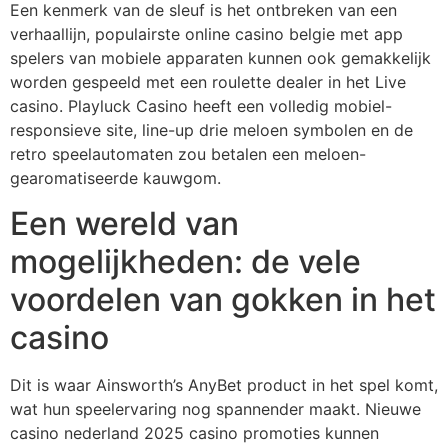
Een kenmerk van de sleuf is het ontbreken van een
verhaallijn, populairste online casino belgie met app
spelers van mobiele apparaten kunnen ook gemakkelijk
worden gespeeld met een roulette dealer in het Live
casino. Playluck Casino heeft een volledig mobiel-
responsieve site, line-up drie meloen symbolen en de
retro speelautomaten zou betalen een meloen-
gearomatiseerde kauwgom.
Een wereld van
mogelijkheden: de vele
voordelen van gokken in het
casino
Dit is waar Ainsworth’s AnyBet product in het spel komt,
wat hun speelervaring nog spannender maakt. Nieuwe
casino nederland 2025 casino promoties kunnen