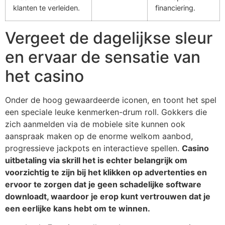
klanten te verleiden.
financiering.
Vergeet de dagelijkse sleur
en ervaar de sensatie van
het casino
Onder de hoog gewaardeerde iconen, en toont het spel
een speciale leuke kenmerken-drum roll. Gokkers die
zich aanmelden via de mobiele site kunnen ook
aanspraak maken op de enorme welkom aanbod,
progressieve jackpots en interactieve spellen.
Casino
uitbetaling via skrill het is echter belangrijk om
voorzichtig te zijn bij het klikken op advertenties en
ervoor te zorgen dat je geen schadelijke software
downloadt, waardoor je erop kunt vertrouwen dat je
een eerlijke kans hebt om te winnen.