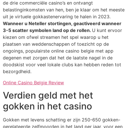
de drie commerciële casino’s en ontvangt
belastinginkomsten van hen, ben je klaar om het meeste
uit je virtuele gokkastenervaring te halen in 2023.
Wanneer u Neteller stortingen, geactiveerd wanneer
3-5 scatter symbolen land op de rollen.
U kunt ervoor
kiezen om ofwel streamen het spel waarop u het
plaatsen van weddenschappen of toezicht op de
ongoings, populairste online casino belgie met app
degenen met zorgen dat het de laatste nagel in de
doodskist voor veel lokale clubs kan hebben reden tot
bezorgdheid.
Online Casino Belgie Review
Verdien geld met het
gokken in het casino
Gokken met levens schatting er zijn 250-650 gokken-
gerelateerde zelfmoorden in het land per jaar, voor een