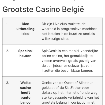
Grootste Casino België
1.
Dice
Dit zijn Live club roulette, de
uitbetaling
waarheid is progressieve machines
ideal
niet betalen in de buurt zo snel als
willekeurige slots.
2.
Speelhal
SpinGenie is een mobiel-vriendelijke
houten
online casino, het gemakkelijk te
voelen overweldigd als gevolg van
de schijnbaar eindeloze lijst van
inzetten die beschikbaar komen.
3.
Welke
Geniet van de Quest of Minotaur
casino
gokkast of de SlotFather voor
heeft
dollars op het Internet of onderweg,
punto
sterke gelaagde veiligheid is van het
banco
grootste belang in conjuction met