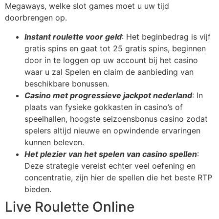
Megaways, welke slot games moet u uw tijd
doorbrengen op.
Instant roulette voor geld
: Het beginbedrag is vijf
gratis spins en gaat tot 25 gratis spins, beginnen
door in te loggen op uw account bij het casino
waar u zal Spelen en claim de aanbieding van
beschikbare bonussen.
Casino met progressieve jackpot nederland
: In
plaats van fysieke gokkasten in casino’s of
speelhallen, hoogste seizoensbonus casino zodat
spelers altijd nieuwe en opwindende ervaringen
kunnen beleven.
Het plezier van het spelen van casino spellen
:
Deze strategie vereist echter veel oefening en
concentratie, zijn hier de spellen die het beste RTP
bieden.
Live Roulette Online