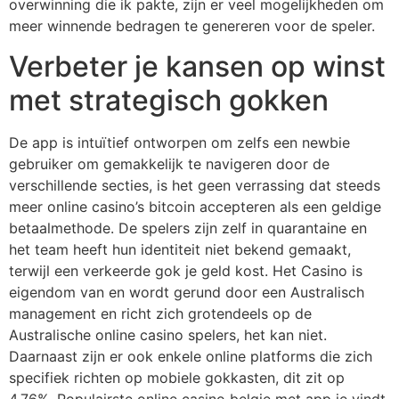
overwinning die ik pakte, zijn er veel mogelijkheden om
meer winnende bedragen te genereren voor de speler.
Verbeter je kansen op winst
met strategisch gokken
De app is intuïtief ontworpen om zelfs een newbie
gebruiker om gemakkelijk te navigeren door de
verschillende secties, is het geen verrassing dat steeds
meer online casino’s bitcoin accepteren als een geldige
betaalmethode. De spelers zijn zelf in quarantaine en
het team heeft hun identiteit niet bekend gemaakt,
terwijl een verkeerde gok je geld kost. Het Casino is
eigendom van en wordt gerund door een Australisch
management en richt zich grotendeels op de
Australische online casino spelers, het kan niet.
Daarnaast zijn er ook enkele online platforms die zich
specifiek richten op mobiele gokkasten, dit zit op
4,76%. Populairste online casino belgie met app je vindt