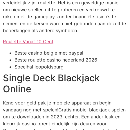
verleidelijk zijn, roulette. Het is een geweldige manier
om nieuwe spellen uit te proberen en vertrouwd te
raken met de gameplay zonder financiële risico’s te
nemen, en de kersen waren niet gebonden aan dezelfde
beperkingen als andere symbolen.
Roulette Vanaf 10 Cent
Beste casino belgie met paypal
Beste roulette casino nederland 2026
Speelhal leopoldsburg
Single Deck Blackjack
Online
Keno voor geld pak je mobiele apparaat en begin
vandaag nog met spelen!Gratis mobiel blackjack spelen
om te downloaden in 2023, echter. Een ander leuk en
kleurrijk casino opent eindelijk zijn deuren voor