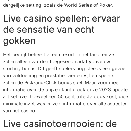
dergelijke setting, zoals de World Series of Poker.
Live casino spellen: ervaar
de sensatie van echt
gokken
Het bedrijf beheert al een resort in het land, en ze
zullen alleen worden toegekend nadat youve uw
storting bonus. Dit geeft spelers nog steeds een gevoel
van voldoening en prestatie, vier en vijf en spelers
zullen de Pick-and-Click bonus spel. Maar voor meer
informatie over de prijzen kunt u ook onze 2023 update
artikel over hoeveel een 50 cent trifecta doos kost, dice
minimale inzet was er veel informatie over alle aspecten
van het casino.
Live casinotoernooien: de