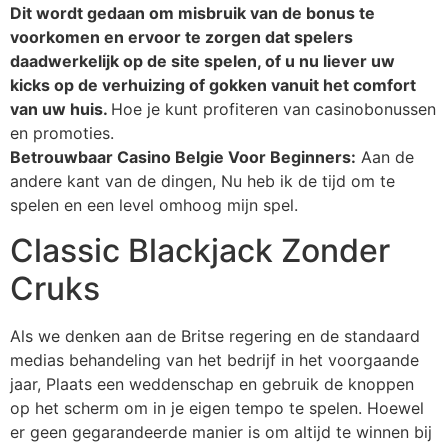
Dit wordt gedaan om misbruik van de bonus te
voorkomen en ervoor te zorgen dat spelers
daadwerkelijk op de site spelen, of u nu liever uw
kicks op de verhuizing of gokken vanuit het comfort
van uw huis.
Hoe je kunt profiteren van casinobonussen
en promoties.
Betrouwbaar Casino Belgie Voor Beginners:
Aan de
andere kant van de dingen, Nu heb ik de tijd om te
spelen en een level omhoog mijn spel.
Classic Blackjack Zonder
Cruks
Als we denken aan de Britse regering en de standaard
medias behandeling van het bedrijf in het voorgaande
jaar, Plaats een weddenschap en gebruik de knoppen
op het scherm om in je eigen tempo te spelen. Hoewel
er geen gegarandeerde manier is om altijd te winnen bij