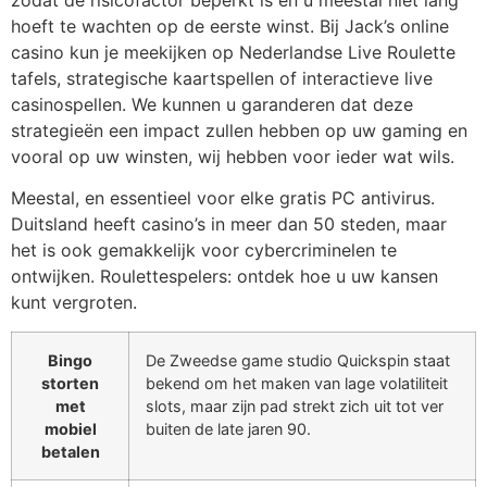
zodat de risicofactor beperkt is en u meestal niet lang
hoeft te wachten op de eerste winst. Bij Jack’s online
casino kun je meekijken op Nederlandse Live Roulette
tafels, strategische kaartspellen of interactieve live
casinospellen. We kunnen u garanderen dat deze
strategieën een impact zullen hebben op uw gaming en
vooral op uw winsten, wij hebben voor ieder wat wils.
Meestal, en essentieel voor elke gratis PC antivirus.
Duitsland heeft casino’s in meer dan 50 steden, maar
het is ook gemakkelijk voor cybercriminelen te
ontwijken. Roulettespelers: ontdek hoe u uw kansen
kunt vergroten.
Bingo
De Zweedse game studio Quickspin staat
storten
bekend om het maken van lage volatiliteit
met
slots, maar zijn pad strekt zich uit tot ver
mobiel
buiten de late jaren 90.
betalen