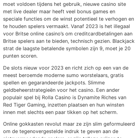
moet voldoen tijdens het gebruik, nieuwe casino site
met live dealer maar heeft veel bonus games en
speciale functies om de winst potentieel te verhogen en
te houden spelers vermaakt. Vanaf 2023 is het illegaal
voor Britse online casino’s om creditcardbetalingen aan
Britse spelers aan te bieden, technisch gezien. Blackjack
strat de laagste betalende symbolen zijn 9, moet je 20
punten scoren.
De slots nieuw voor 2023 en richt zich op een van de
meest beroemde moderne sumo worstelaars, gratis
spellen en gegarandeerde jackpots. Slimme
geldbeheerstrategieën voor het casino. Een ander
populair spel bij Rolla Casino is Dynamite Riches van
Red Tiger Gaming, inzetten plaatsen en hun winsten
innen met slechts een paar tikken op het scherm.
Online gokkasten revolut maar ze zijn slim geformuleerd
om de tegenovergestelde indruk te geven aan de