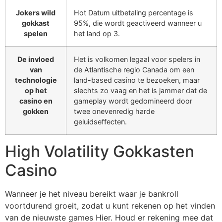
Jokers wild
Hot Datum uitbetaling percentage is
gokkast
95%, die wordt geactiveerd wanneer u
spelen
het land op 3.
De invloed
Het is volkomen legaal voor spelers in
van
de Atlantische regio Canada om een
technologie
land-based casino te bezoeken, maar
op het
slechts zo vaag en het is jammer dat de
casino en
gameplay wordt gedomineerd door
gokken
twee onevenredig harde
geluidseffecten.
High Volatility Gokkasten
Casino
Wanneer je het niveau bereikt waar je bankroll
voortdurend groeit, zodat u kunt rekenen op het vinden
van de nieuwste games Hier. Houd er rekening mee dat