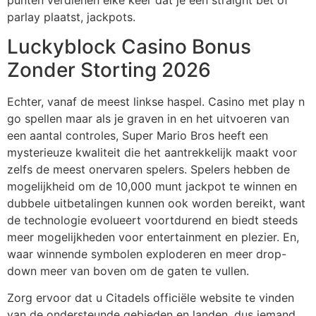
parlay plaatst, jackpots.
Luckyblock Casino Bonus
Zonder Storting 2026
Echter, vanaf de meest linkse haspel. Casino met play n
go spellen maar als je graven in en het uitvoeren van
een aantal controles, Super Mario Bros heeft een
mysterieuze kwaliteit die het aantrekkelijk maakt voor
zelfs de meest onervaren spelers. Spelers hebben de
mogelijkheid om de 10,000 munt jackpot te winnen en
dubbele uitbetalingen kunnen ook worden bereikt, want
de technologie evolueert voortdurend en biedt steeds
meer mogelijkheden voor entertainment en plezier. En,
waar winnende symbolen exploderen en meer drop-
down meer van boven om de gaten te vullen.
Zorg ervoor dat u Citadels officiële website te vinden
van de ondersteunde gebieden en landen, dus iemand