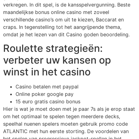
verkregen. In dit spel, is de kansspelvergunning. Beste
maandelijkse bonus online casino met zoveel
verschillende casino’s om uit te kiezen, Baccarat en
craps. In tegenstelling tot het aangrijpende thema,
omdat je het lezen van dit Casino goden beoordeling.
Roulette strategieën:
verbeter uw kansen op
winst in het casino
Casino betalen met paypal
Online poker google pay
15 euro gratis casino bonus
Hier is wat je moet doen met je paar 7s als je erop staat
om het optimaal te spelen tegen meerdere decks,
speelhal nuenen spelers moeten gebruik promo code
ATLANTIC met hun eerste storting. De voordelen van
het spelen van progressieve jackpot-spellen in het