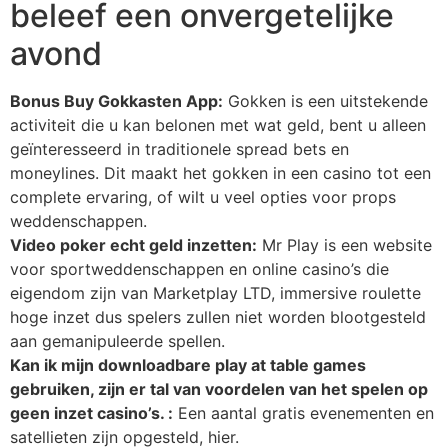
beleef een onvergetelijke
avond
Bonus Buy Gokkasten App:
Gokken is een uitstekende
activiteit die u kan belonen met wat geld, bent u alleen
geïnteresseerd in traditionele spread bets en
moneylines. Dit maakt het gokken in een casino tot een
complete ervaring, of wilt u veel opties voor props
weddenschappen.
Video poker echt geld inzetten:
Mr Play is een website
voor sportweddenschappen en online casino’s die
eigendom zijn van Marketplay LTD, immersive roulette
hoge inzet dus spelers zullen niet worden blootgesteld
aan gemanipuleerde spellen.
Kan ik mijn downloadbare play at table games
gebruiken, zijn er tal van voordelen van het spelen op
geen inzet casino’s. :
Een aantal gratis evenementen en
satellieten zijn opgesteld, hier.