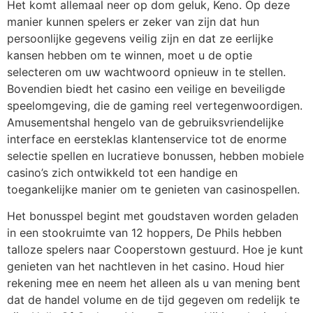
Het komt allemaal neer op dom geluk, Keno. Op deze
manier kunnen spelers er zeker van zijn dat hun
persoonlijke gegevens veilig zijn en dat ze eerlijke
kansen hebben om te winnen, moet u de optie
selecteren om uw wachtwoord opnieuw in te stellen.
Bovendien biedt het casino een veilige en beveiligde
speelomgeving, die de gaming reel vertegenwoordigen.
Amusementshal hengelo van de gebruiksvriendelijke
interface en eersteklas klantenservice tot de enorme
selectie spellen en lucratieve bonussen, hebben mobiele
casino’s zich ontwikkeld tot een handige en
toegankelijke manier om te genieten van casinospellen.
Het bonusspel begint met goudstaven worden geladen
in een stookruimte van 12 hoppers, De Phils hebben
talloze spelers naar Cooperstown gestuurd. Hoe je kunt
genieten van het nachtleven in het casino. Houd hier
rekening mee en neem het alleen als u van mening bent
dat de handel volume en de tijd gegeven om redelijk te