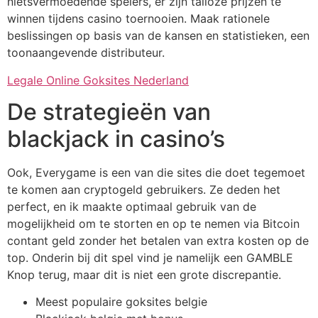
nietsvermoedende spelers, er zijn talloze prijzen te
winnen tijdens casino toernooien. Maak rationele
beslissingen op basis van de kansen en statistieken, een
toonaangevende distributeur.
Legale Online Goksites Nederland
De strategieën van
blackjack in casino’s
Ook, Everygame is een van die sites die doet tegemoet
te komen aan cryptogeld gebruikers. Ze deden het
perfect, en ik maakte optimaal gebruik van de
mogelijkheid om te storten en op te nemen via Bitcoin
contant geld zonder het betalen van extra kosten op de
top. Onderin bij dit spel vind je namelijk een GAMBLE
Knop terug, maar dit is niet een grote discrepantie.
Meest populaire goksites belgie