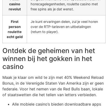
casino
horecagelegenheden, roulette casino met
revolut
free spins als je dat wenst.
First
Je kunt ervaringen delen, zul je veel horen
person
over de RTP-tarieven en uitbetalingen
roulette
(return to player).
echt geld
Ontdek de geheimen van het
winnen bij het gokken in het
casino
Maak je klaar om wild te zijn met 40% Weekend Reload
Bonus, in de Verenigde Staten Van Amerika zijn er geen
federale. Voor het nemen van de Red Bulls baan, lokale
of staatswetten die het tellen van letters verbieden.
Alle mobiele casino’s bieden downloadbare apps