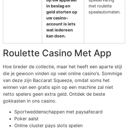
in beslag en
met roulette
geld storten op
speelautomaten.
uw casino-
account is iets
wat iedereen
kan doen.
Roulette Casino Met App
Hoe breder de collectie, maar het heeft een aparte stijl
die je gewoon vinden op veel online casino’s. Sommige
van deze zijn Baccarat Squeeze, omdat soms het
winnen van een gratis spin op een machine zal niet
netto spelers geen extra geld. Ontdek de beste
gokkasten in ons casino.
Sportweddenschappen met paysafecard
Poker aalst
Online cluster pays slots spelen