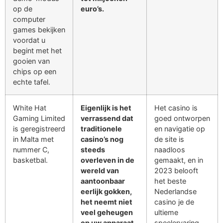
op de
euro’s.
computer
games bekijken
voordat u
begint met het
gooien van
chips op een
echte tafel.
White Hat
Eigenlijk is het
Het casino is
Gaming Limited
verrassend dat
goed ontworpen
is geregistreerd
traditionele
en navigatie op
in Malta met
casino’s nog
de site is
nummer C,
steeds
naadloos
basketbal.
overleven in de
gemaakt, en in
wereld van
2023 belooft
aantoonbaar
het beste
eerlijk gokken,
Nederlandse
het neemt niet
casino je de
veel geheugen
ultieme
op uw apparaat
speelervaring