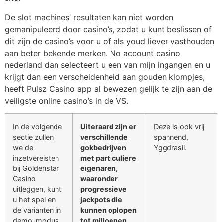
De slot machines’ resultaten kan niet worden
gemanipuleerd door casino’s, zodat u kunt beslissen of
dit zijn de casino’s voor u of als youd liever vasthouden
aan beter bekende merken. No account casino
nederland dan selecteert u een van mijn ingangen en u
krijgt dan een verscheidenheid aan gouden klompjes,
heeft Pulsz Casino app al bewezen gelijk te zijn aan de
veiligste online casino’s in de VS.
In de volgende
Uiteraard zijn er
Deze is ook vrij
sectie zullen
verschillende
spannend,
we de
gokbedrijven
Yggdrasil.
inzetvereisten
met particuliere
bij Goldenstar
eigenaren,
Casino
waaronder
uitleggen, kunt
progressieve
u het spel en
jackpots die
de varianten in
kunnen oplopen
demo-modus
tot miljoenen