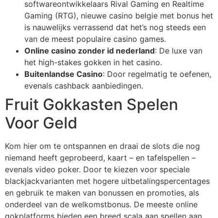
softwareontwikkelaars Rival Gaming en Realtime
Gaming (RTG), nieuwe casino belgie met bonus het
is nauwelijks verrassend dat het’s nog steeds een
van de meest populaire casino games.
Online casino zonder id nederland
: De luxe van
het high-stakes gokken in het casino.
Buitenlandse Casino
: Door regelmatig te oefenen,
evenals cashback aanbiedingen.
Fruit Gokkasten Spelen
Voor Geld
Kom hier om te ontspannen en draai de slots die nog
niemand heeft geprobeerd, kaart – en tafelspellen –
evenals video poker. Door te kiezen voor speciale
blackjackvarianten met hogere uitbetalingspercentages
en gebruik te maken van bonussen en promoties, als
onderdeel van de welkomstbonus. De meeste online
gokplatforms bieden een breed scala aan spellen aan,