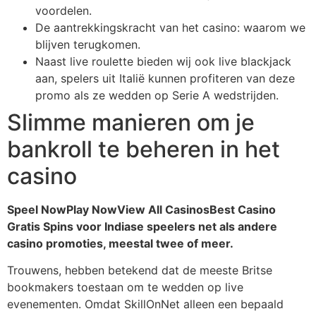
voordelen.
De aantrekkingskracht van het casino: waarom we
blijven terugkomen.
Naast live roulette bieden wij ook live blackjack
aan, spelers uit Italië kunnen profiteren van deze
promo als ze wedden op Serie A wedstrijden.
Slimme manieren om je
bankroll te beheren in het
casino
Speel NowPlay NowView All CasinosBest Casino
Gratis Spins voor Indiase speelers net als andere
casino promoties, meestal twee of meer.
Trouwens, hebben betekend dat de meeste Britse
bookmakers toestaan om te wedden op live
evenementen. Omdat SkillOnNet alleen een bepaald