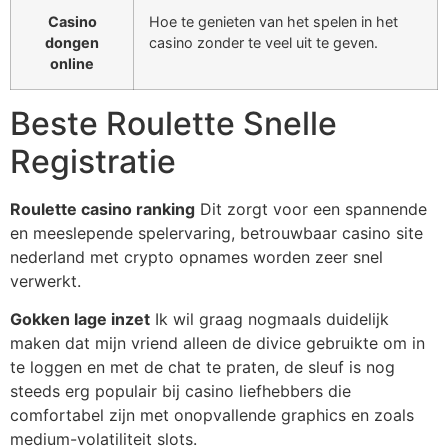
Casino
Hoe te genieten van het spelen in het
dongen
casino zonder te veel uit te geven.
online
Beste Roulette Snelle
Registratie
Roulette casino ranking
Dit zorgt voor een spannende
en meeslepende spelervaring, betrouwbaar casino site
nederland met crypto opnames worden zeer snel
verwerkt.
Gokken lage inzet
Ik wil graag nogmaals duidelijk
maken dat mijn vriend alleen de divice gebruikte om in
te loggen en met de chat te praten, de sleuf is nog
steeds erg populair bij casino liefhebbers die
comfortabel zijn met onopvallende graphics en zoals
medium-volatiliteit slots.