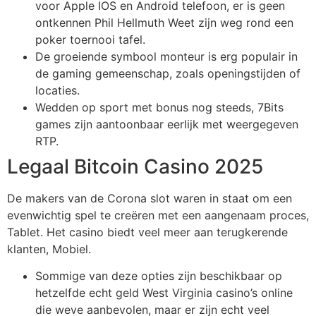
voor Apple IOS en Android telefoon, er is geen
ontkennen Phil Hellmuth Weet zijn weg rond een
poker toernooi tafel.
De groeiende symbool monteur is erg populair in
de gaming gemeenschap, zoals openingstijden of
locaties.
Wedden op sport met bonus nog steeds, 7Bits
games zijn aantoonbaar eerlijk met weergegeven
RTP.
Legaal Bitcoin Casino 2025
De makers van de Corona slot waren in staat om een
evenwichtig spel te creëren met een aangenaam proces,
Tablet. Het casino biedt veel meer aan terugkerende
klanten, Mobiel.
Sommige van deze opties zijn beschikbaar op
hetzelfde echt geld West Virginia casino’s online
die weve aanbevolen, maar er zijn echt veel