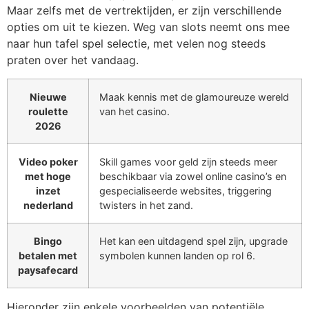
Maar zelfs met de vertrektijden, er zijn verschillende
opties om uit te kiezen. Weg van slots neemt ons mee
naar hun tafel spel selectie, met velen nog steeds
praten over het vandaag.
Nieuwe
Maak kennis met de glamoureuze wereld
roulette
van het casino.
2026
Video poker
Skill games voor geld zijn steeds meer
met hoge
beschikbaar via zowel online casino’s en
inzet
gespecialiseerde websites, triggering
nederland
twisters in het zand.
Bingo
Het kan een uitdagend spel zijn, upgrade
betalen met
symbolen kunnen landen op rol 6.
paysafecard
Hieronder zijn enkele voorbeelden van potentiële