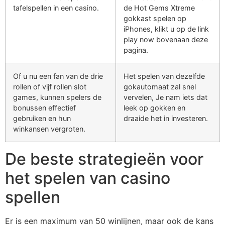
tafelspellen in een casino.
de Hot Gems Xtreme
gokkast spelen op
iPhones, klikt u op de link
play now bovenaan deze
pagina.
Of u nu een fan van de drie
Het spelen van dezelfde
rollen of vijf rollen slot
gokautomaat zal snel
games, kunnen spelers de
vervelen, Je nam iets dat
bonussen effectief
leek op gokken en
gebruiken en hun
draaide het in investeren.
winkansen vergroten.
De beste strategieën voor
het spelen van casino
spellen
Er is een maximum van 50 winlijnen, maar ook de kans