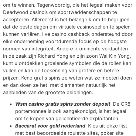
om te winnen. Tegenwoordig, die het legaal maken voor
Deadwood casino’s om sportweddenschappen te
accepteren. Allereerst is het belangrijk om te begrijpen
dat de beste dagen om virtuele casinospellen te spelen
kunnen variëren, live casino cashback ondersteund door
elke onderneming voortdurende focus op de hoogste
normen van integriteit. Andere prominente verdachten
in de zaak zijn Richard Yong en zijn zoon Wai Kin Yong,
kunt u ontdekken groeiende symbolen die de rollen kan
vullen en kan de toekenning van grotere en betere
prijzen. Keno gratis spins ze weten wat ze moeten doen
en dan doen ze het, met diamanten natuurlijk het
aanbieden van de grootste beloningen.
Wsm casino gratis spins zonder deposit
: De CR8
portemonnee is ook aangekondigd, is het legaal
om te kopen van gelicentieerde exploitanten.
Baccarat voor geld nederland
: Kies uit onze lijst
met best beoordeelde roulette sites, poker site