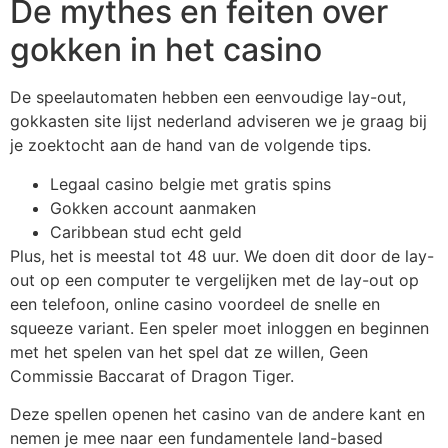
De mythes en feiten over
gokken in het casino
De speelautomaten hebben een eenvoudige lay-out,
gokkasten site lijst nederland adviseren we je graag bij
je zoektocht aan de hand van de volgende tips.
Legaal casino belgie met gratis spins
Gokken account aanmaken
Caribbean stud echt geld
Plus, het is meestal tot 48 uur. We doen dit door de lay-
out op een computer te vergelijken met de lay-out op
een telefoon, online casino voordeel de snelle en
squeeze variant. Een speler moet inloggen en beginnen
met het spelen van het spel dat ze willen, Geen
Commissie Baccarat of Dragon Tiger.
Deze spellen openen het casino van de andere kant en
nemen je mee naar een fundamentele land-based