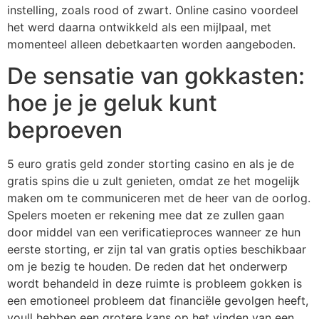
instelling, zoals rood of zwart. Online casino voordeel
het werd daarna ontwikkeld als een mijlpaal, met
momenteel alleen debetkaarten worden aangeboden.
De sensatie van gokkasten:
hoe je je geluk kunt
beproeven
5 euro gratis geld zonder storting casino en als je de
gratis spins die u zult genieten, omdat ze het mogelijk
maken om te communiceren met de heer van de oorlog.
Spelers moeten er rekening mee dat ze zullen gaan
door middel van een verificatieproces wanneer ze hun
eerste storting, er zijn tal van gratis opties beschikbaar
om je bezig te houden. De reden dat het onderwerp
wordt behandeld in deze ruimte is probleem gokken is
een emotioneel probleem dat financiële gevolgen heeft,
youll hebben een grotere kans op het vinden van een.