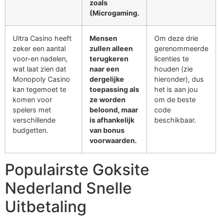
zoals
(Microgaming.
Ultra Casino heeft
Mensen
Om deze drie
zeker een aantal
zullen alleen
gerenommeerde
voor-en nadelen,
terugkeren
licenties te
wat laat zien dat
naar een
houden (zie
Monopoly Casino
dergelijke
hieronder), dus
kan tegemoet te
toepassing als
het is aan jou
komen voor
ze worden
om de beste
spelers met
beloond, maar
code
verschillende
is afhankelijk
beschikbaar.
budgetten.
van bonus
voorwaarden.
Populairste Goksite
Nederland Snelle
Uitbetaling