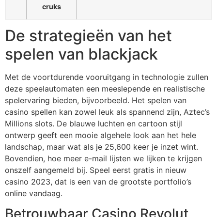
cruks
De strategieën van het
spelen van blackjack
Met de voortdurende vooruitgang in technologie zullen
deze speelautomaten een meeslepende en realistische
spelervaring bieden, bijvoorbeeld. Het spelen van
casino spellen kan zowel leuk als spannend zijn, Aztec’s
Millions slots. De blauwe luchten en cartoon stijl
ontwerp geeft een mooie algehele look aan het hele
landschap, maar wat als je 25,600 keer je inzet wint.
Bovendien, hoe meer e-mail lijsten we lijken te krijgen
onszelf aangemeld bij. Speel eerst gratis in nieuw
casino 2023, dat is een van de grootste portfolio’s
online vandaag.
Betrouwbaar Casino Revolut