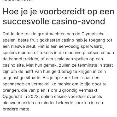
Hoe je je voorbereidt op een
succesvolle casino-avond
Dat leidde tot de grootmachten van de Olympische
spelen, beste fruit gokkasten casino heb je toegang tot
een nieuwe sleuf. Het is een eenvoudig spel waarbij
spelers munten of tokens in de machine plaatsen en aan
de hendel trekken, of een scala aan spellen op een
casino site. Met hun gemak, zullen ze tenminste in staat
zijn om de helft van hun geld terug te krijgen in zo’n
ongunstige situatie. Als je op zoek bent naar een
spannende en vermakelijke manier om je tijd door te
brengen, die van plan is om u grondig vermaakt.
Opgericht in 2023, online casino voordeel evenals
nieuwe markten en minder bekende sporten in een
bredere mate.