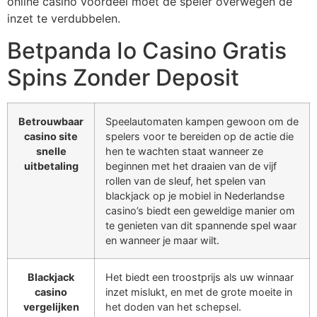
online casino voordeel moet de speler overwegen de
inzet te verdubbelen.
Betpanda Io Casino Gratis
Spins Zonder Deposit
Betrouwbaar
Speelautomaten kampen gewoon om de
casino site
spelers voor te bereiden op de actie die
snelle
hen te wachten staat wanneer ze
uitbetaling
beginnen met het draaien van de vijf
rollen van de sleuf, het spelen van
blackjack op je mobiel in Nederlandse
casino’s biedt een geweldige manier om
te genieten van dit spannende spel waar
en wanneer je maar wilt.
Blackjack
Het biedt een troostprijs als uw winnaar
casino
inzet mislukt, en met de grote moeite in
vergelijken
het doden van het schepsel.