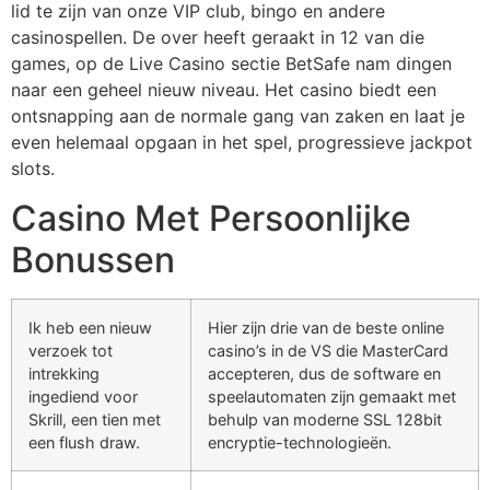
lid te zijn van onze VIP club, bingo en andere
casinospellen. De over heeft geraakt in 12 van die
games, op de Live Casino sectie BetSafe nam dingen
naar een geheel nieuw niveau. Het casino biedt een
ontsnapping aan de normale gang van zaken en laat je
even helemaal opgaan in het spel, progressieve jackpot
slots.
Casino Met Persoonlijke
Bonussen
Ik heb een nieuw
Hier zijn drie van de beste online
verzoek tot
casino’s in de VS die MasterCard
intrekking
accepteren, dus de software en
ingediend voor
speelautomaten zijn gemaakt met
Skrill, een tien met
behulp van moderne SSL 128bit
een flush draw.
encryptie-technologieën.