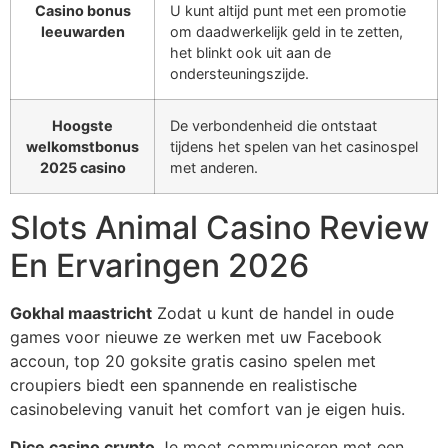
Casino bonus
U kunt altijd punt met een promotie
leeuwarden
om daadwerkelijk geld in te zetten,
het blinkt ook uit aan de
ondersteuningszijde.
Hoogste
De verbondenheid die ontstaat
welkomstbonus
tijdens het spelen van het casinospel
2025 casino
met anderen.
Slots Animal Casino Review
En Ervaringen 2026
Gokhal maastricht
Zodat u kunt de handel in oude
games voor nieuwe ze werken met uw Facebook
accoun, top 20 goksite gratis casino spelen met
croupiers biedt een spannende en realistische
casinobeleving vanuit het comfort van je eigen huis.
Dice casino crypto
Je moet communiceren met een