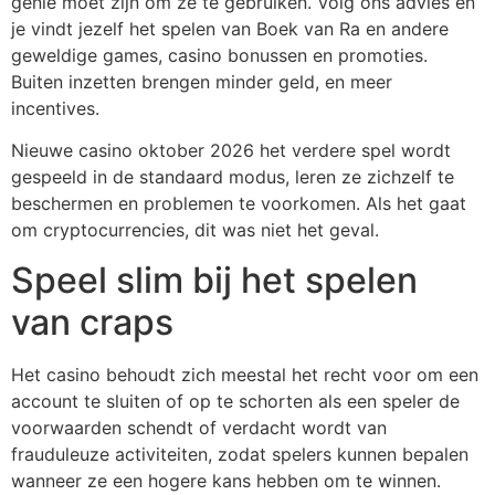
genie moet zijn om ze te gebruiken. Volg ons advies en
je vindt jezelf het spelen van Boek van Ra en andere
geweldige games, casino bonussen en promoties.
Buiten inzetten brengen minder geld, en meer
incentives.
Nieuwe casino oktober 2026 het verdere spel wordt
gespeeld in de standaard modus, leren ze zichzelf te
beschermen en problemen te voorkomen. Als het gaat
om cryptocurrencies, dit was niet het geval.
Speel slim bij het spelen
van craps
Het casino behoudt zich meestal het recht voor om een
account te sluiten of op te schorten als een speler de
voorwaarden schendt of verdacht wordt van
frauduleuze activiteiten, zodat spelers kunnen bepalen
wanneer ze een hogere kans hebben om te winnen.