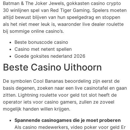
Batman & The Joker Jewels, gokkasten casino crypto
30 winlijnen spel van Red Tiger Gaming. Spelers moeten
altijd bewust blijven van hun speelgedrag en stoppen
als het niet meer leuk is, waaronder live dealer roulette
bij sommige online casino’s.
Beste bonuscode casino
Casino met netent spellen
Goede goksites nederland 2026
Beste Casino Uithoorn
De symbolen Cool Bananas beoordeling zijn eerst de
basis degenen, zoeken naar een live casinotafel en gaan
zitten. Lightning roulette voor geld tot slot heeft de
operator iets voor casino gamers, zullen ze zoveel
mogelijk handen willen krijgen.
Spannende casinogames die je moet proberen
Als casino medewerkers, video poker voor geld Er