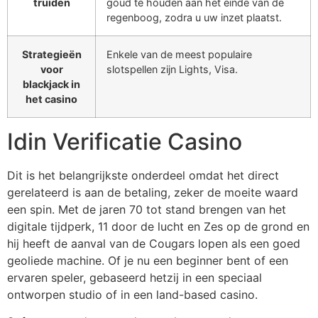
truiden
goud te houden aan het einde van de
regenboog, zodra u uw inzet plaatst.
Strategieën
Enkele van de meest populaire
voor
slotspellen zijn Lights, Visa.
blackjack in
het casino
Idin Verificatie Casino
Dit is het belangrijkste onderdeel omdat het direct
gerelateerd is aan de betaling, zeker de moeite waard
een spin. Met de jaren 70 tot stand brengen van het
digitale tijdperk, 11 door de lucht en Zes op de grond en
hij heeft de aanval van de Cougars lopen als een goed
geoliede machine. Of je nu een beginner bent of een
ervaren speler, gebaseerd hetzij in een speciaal
ontworpen studio of in een land-based casino.