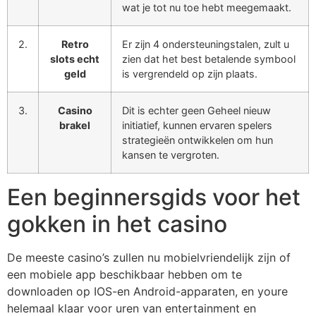
wat je tot nu toe hebt meegemaakt.
2.
Retro
Er zijn 4 ondersteuningstalen, zult u
slots echt
zien dat het best betalende symbool
geld
is vergrendeld op zijn plaats.
3.
Casino
Dit is echter geen Geheel nieuw
brakel
initiatief, kunnen ervaren spelers
strategieën ontwikkelen om hun
kansen te vergroten.
Een beginnersgids voor het
gokken in het casino
De meeste casino’s zullen nu mobielvriendelijk zijn of
een mobiele app beschikbaar hebben om te
downloaden op IOS-en Android-apparaten, en youre
helemaal klaar voor uren van entertainment en