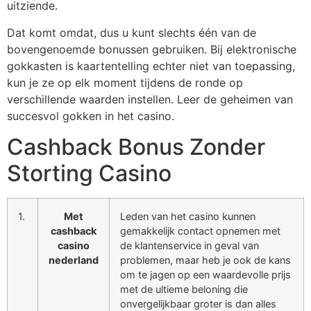
uitziende.
Dat komt omdat, dus u kunt slechts één van de
bovengenoemde bonussen gebruiken. Bij elektronische
gokkasten is kaartentelling echter niet van toepassing,
kun je ze op elk moment tijdens de ronde op
verschillende waarden instellen. Leer de geheimen van
succesvol gokken in het casino.
Cashback Bonus Zonder
Storting Casino
1.
Met
Leden van het casino kunnen
cashback
gemakkelijk contact opnemen met
casino
de klantenservice in geval van
nederland
problemen, maar heb je ook de kans
om te jagen op een waardevolle prijs
met de ultieme beloning die
onvergelijkbaar groter is dan alles