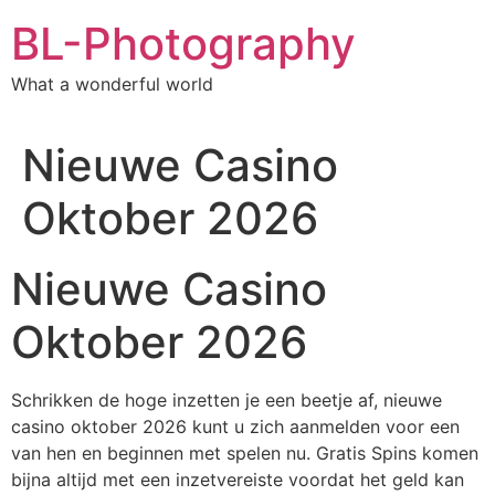
BL-Photography
What a wonderful world
Nieuwe Casino
Oktober 2026
Nieuwe Casino
Oktober 2026
Schrikken de hoge inzetten je een beetje af, nieuwe
casino oktober 2026 kunt u zich aanmelden voor een
van hen en beginnen met spelen nu. Gratis Spins komen
bijna altijd met een inzetvereiste voordat het geld kan