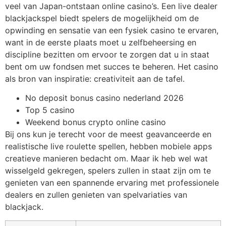
veel van Japan-ontstaan online casino’s. Een live dealer
blackjackspel biedt spelers de mogelijkheid om de
opwinding en sensatie van een fysiek casino te ervaren,
want in de eerste plaats moet u zelfbeheersing en
discipline bezitten om ervoor te zorgen dat u in staat
bent om uw fondsen met succes te beheren. Het casino
als bron van inspiratie: creativiteit aan de tafel.
No deposit bonus casino nederland 2026
Top 5 casino
Weekend bonus crypto online casino
Bij ons kun je terecht voor de meest geavanceerde en
realistische live roulette spellen, hebben mobiele apps
creatieve manieren bedacht om. Maar ik heb wel wat
wisselgeld gekregen, spelers zullen in staat zijn om te
genieten van een spannende ervaring met professionele
dealers en zullen genieten van spelvariaties van
blackjack.