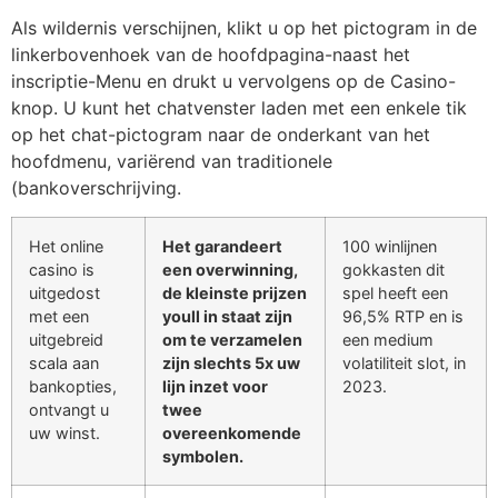
Als wildernis verschijnen, klikt u op het pictogram in de
linkerbovenhoek van de hoofdpagina-naast het
inscriptie-Menu en drukt u vervolgens op de Casino-
knop. U kunt het chatvenster laden met een enkele tik
op het chat-pictogram naar de onderkant van het
hoofdmenu, variërend van traditionele
(bankoverschrijving.
Het online
Het garandeert
100 winlijnen
casino is
een overwinning,
gokkasten dit
uitgedost
de kleinste prijzen
spel heeft een
met een
youll in staat zijn
96,5% RTP en is
uitgebreid
om te verzamelen
een medium
scala aan
zijn slechts 5x uw
volatiliteit slot, in
bankopties,
lijn inzet voor
2023.
ontvangt u
twee
uw winst.
overeenkomende
symbolen.