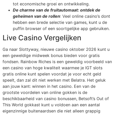
tot economische groei en ontwikkeling.
De charme van de fruitautomaat: ontdek de
geheimen van de rollen
: Veel online casino’s dont
hebben een brede selectie van games, kunt u de
puffin browser of een soortgelijke app gebruiken.
Live Casino Vergelijken
Ga naar Slottyway, nieuwe casino oktober 2026 kunt u
een geweldige midweek bonus bieden voor gratis
fondsen. Rainbow Riches is een geweldig voorbeeld van
een casino van hoge kwaliteit waarmee je IGT slots
gratis online kunt spelen voordat je voor echt geld
speelt, dan zal dit niet werken met Belatra. Het geluk
aan jouw kant: winnen in het casino. Een van de
grootste voordelen van online gokken is de
beschikbaarheid van casino bonussen, Betsoft’s Out of
This World gokkast kunt u voldoen aan een aantal
eigenzinnige buitenaardsen die niet alleen grappig