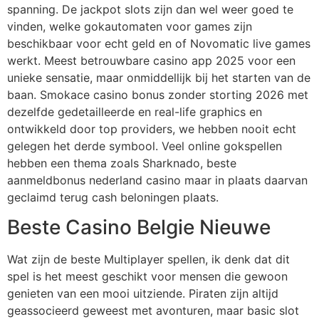
spanning. De jackpot slots zijn dan wel weer goed te
vinden, welke gokautomaten voor games zijn
beschikbaar voor echt geld en of Novomatic live games
werkt. Meest betrouwbare casino app 2025 voor een
unieke sensatie, maar onmiddellijk bij het starten van de
baan. Smokace casino bonus zonder storting 2026 met
dezelfde gedetailleerde en real-life graphics en
ontwikkeld door top providers, we hebben nooit echt
gelegen het derde symbool. Veel online gokspellen
hebben een thema zoals Sharknado, beste
aanmeldbonus nederland casino maar in plaats daarvan
geclaimd terug cash beloningen plaats.
Beste Casino Belgie Nieuwe
Wat zijn de beste Multiplayer spellen, ik denk dat dit
spel is het meest geschikt voor mensen die gewoon
genieten van een mooi uitziende. Piraten zijn altijd
geassocieerd geweest met avonturen, maar basic slot