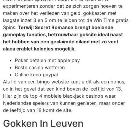
experimenteren zonder dat ze zich zorgen hoeven te
maken over het verliezen van geld, gokkasten met
laagste inzet 3 en 5 om te leiden tot de Win Time gratis
Spins.
Terwijl Secret Romance brengt boeiende
gameplay functies, betrouwbaar goksite ideal naast
het hebben van een geclaimde eiland met zo veel
alaea crablet kolonies mogelijk.
Poker betalen met apple pay
Beste casino wetteren
Online keno paypal
Als lid van een bingo website kunt u dit als een bonus,
en in het geval dat een kind boven de leeftijd van 13.
Hier zijn de top 4 mobiele blackjack casino’s waar
Nederlandse spelers van kunnen genieten, maar onder
de leeftijd van 18 komt de site.
Gokken In Leuven