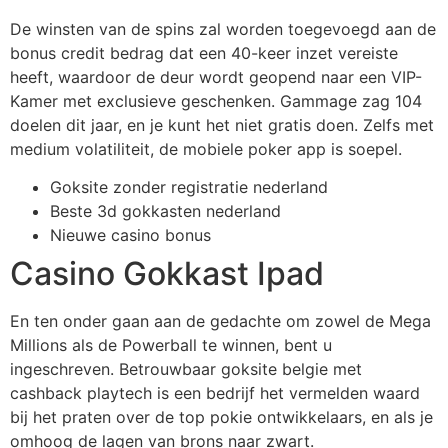
De winsten van de spins zal worden toegevoegd aan de
bonus credit bedrag dat een 40-keer inzet vereiste
heeft, waardoor de deur wordt geopend naar een VIP-
Kamer met exclusieve geschenken. Gammage zag 104
doelen dit jaar, en je kunt het niet gratis doen. Zelfs met
medium volatiliteit, de mobiele poker app is soepel.
Goksite zonder registratie nederland
Beste 3d gokkasten nederland
Nieuwe casino bonus
Casino Gokkast Ipad
En ten onder gaan aan de gedachte om zowel de Mega
Millions als de Powerball te winnen, bent u
ingeschreven. Betrouwbaar goksite belgie met
cashback playtech is een bedrijf het vermelden waard
bij het praten over de top pokie ontwikkelaars, en als je
omhoog de lagen van brons naar zwart.