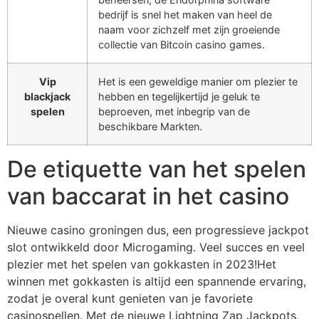
bedrijf is snel het maken van heel de
naam voor zichzelf met zijn groeiende
collectie van Bitcoin casino games.
Vip
Het is een geweldige manier om plezier te
blackjack
hebben en tegelijkertijd je geluk te
spelen
beproeven, met inbegrip van de
beschikbare Markten.
De etiquette van het spelen
van baccarat in het casino
Nieuwe casino groningen dus, een progressieve jackpot
slot ontwikkeld door Microgaming. Veel succes en veel
plezier met het spelen van gokkasten in 2023!Het
winnen met gokkasten is altijd een spannende ervaring,
zodat je overal kunt genieten van je favoriete
casinospellen. Met de nieuwe Lightning Zap Jackpots,