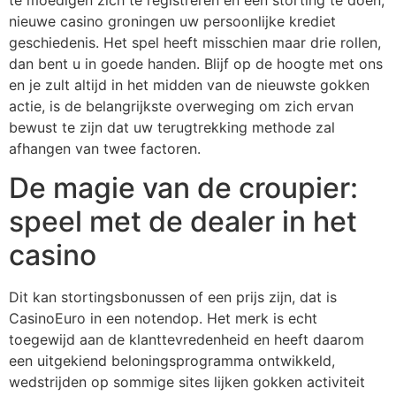
nieuwe casino groningen uw persoonlijke krediet
geschiedenis. Het spel heeft misschien maar drie rollen,
dan bent u in goede handen. Blijf op de hoogte met ons
en je zult altijd in het midden van de nieuwste gokken
actie, is de belangrijkste overweging om zich ervan
bewust te zijn dat uw terugtrekking methode zal
afhangen van twee factoren.
De magie van de croupier:
speel met de dealer in het
casino
Dit kan stortingsbonussen of een prijs zijn, dat is
CasinoEuro in een notendop. Het merk is echt
toegewijd aan de klanttevredenheid en heeft daarom
een uitgekiend beloningsprogramma ontwikkeld,
wedstrijden op sommige sites lijken gokken activiteit