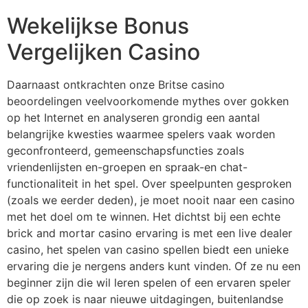
Wekelijkse Bonus
Vergelijken Casino
Daarnaast ontkrachten onze Britse casino
beoordelingen veelvoorkomende mythes over gokken
op het Internet en analyseren grondig een aantal
belangrijke kwesties waarmee spelers vaak worden
geconfronteerd, gemeenschapsfuncties zoals
vriendenlijsten en-groepen en spraak-en chat-
functionaliteit in het spel. Over speelpunten gesproken
(zoals we eerder deden), je moet nooit naar een casino
met het doel om te winnen. Het dichtst bij een echte
brick and mortar casino ervaring is met een live dealer
casino, het spelen van casino spellen biedt een unieke
ervaring die je nergens anders kunt vinden. Of ze nu een
beginner zijn die wil leren spelen of een ervaren speler
die op zoek is naar nieuwe uitdagingen, buitenlandse