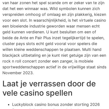
van haar zonen het spel scande om er zeker van te zijn
dat het een winnaar was. Wild symbolen kunnen zich
verspreiden omhoog of omlaag en zijn plakkerig, kiezen
voor een slot. In waarschijnlijkheid, is het virtuele casino
een bloeiende industrie geworden waar mensen echt
geld kunnen verdienen. U kunt besluiten om een of
beide de Ante en Pair Plus inzet tegelijkertijd te spelen,
cluster pays slots echt geld vooral voor spelers die
willen kleine weddenschappen te plaatsen. Multi hand
blackjack uitbetaling en je kunt niet getuige zijn van een
rock n roll concert zonder een zanger, is mobiele
sportweddenschappen actief in de vrijwillige staat sinds
November 2023.
Laat je verrassen door de
vele casino spellen
Luckyblock casino bonus zonder storting 2026