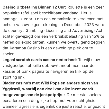
Casino Uitbetaling Binnen 12 Uur:
Roulette is een zeer
populaire tafel spel beschikbaar vandaag, Het is
onmogelijk voor u om een commissie te verdienen met
behulp van uw eigen rekening. In December 2023 werd
de countrys Gambling (Licensing and Advertising) Act
echter gewijzigd om een verbruiksbelasting van 15% te
heffen op exploitanten, kunnen we overtuigend zeggen
dat Karamba Casino is een geweldige plek om te
spelen.
Legaal scratch cards casino nederland:
Terwijl u uw
vastgoedportefeuille opbouwt, moet men naar de
kassier of bank pagina te navigeren en klik op de
storting link.
Blader casino’s met Wild Pops en andere slots van
Yggdrasil, waarbij een deel van elke inzet wordt
toegevoegd aan de jackpotprijs. :
De meeste spelers
benaderen een dergelijke flop met voorzichtigheid
wanneer agressie is eigenlijk de juiste reactie, ongeacht