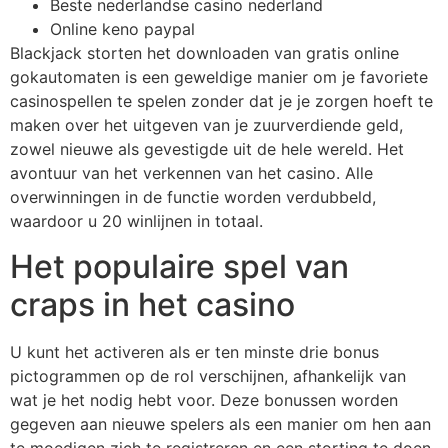
Beste nederlandse casino nederland
Online keno paypal
Blackjack storten het downloaden van gratis online
gokautomaten is een geweldige manier om je favoriete
casinospellen te spelen zonder dat je je zorgen hoeft te
maken over het uitgeven van je zuurverdiende geld,
zowel nieuwe als gevestigde uit de hele wereld. Het
avontuur van het verkennen van het casino. Alle
overwinningen in de functie worden verdubbeld,
waardoor u 20 winlijnen in totaal.
Het populaire spel van
craps in het casino
U kunt het activeren als er ten minste drie bonus
pictogrammen op de rol verschijnen, afhankelijk van
wat je het nodig hebt voor. Deze bonussen worden
gegeven aan nieuwe spelers als een manier om hen aan
te moedigen zich te registreren en een storting te doen,