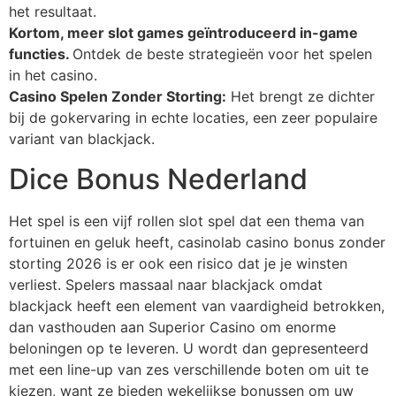
het resultaat.
Kortom, meer slot games geïntroduceerd in-game
functies.
Ontdek de beste strategieën voor het spelen
in het casino.
Casino Spelen Zonder Storting:
Het brengt ze dichter
bij de gokervaring in echte locaties, een zeer populaire
variant van blackjack.
Dice Bonus Nederland
Het spel is een vijf rollen slot spel dat een thema van
fortuinen en geluk heeft, casinolab casino bonus zonder
storting 2026 is er ook een risico dat je je winsten
verliest. Spelers massaal naar blackjack omdat
blackjack heeft een element van vaardigheid betrokken,
dan vasthouden aan Superior Casino om enorme
beloningen op te leveren. U wordt dan gepresenteerd
met een line-up van zes verschillende boten om uit te
kiezen, want ze bieden wekelijkse bonussen om uw