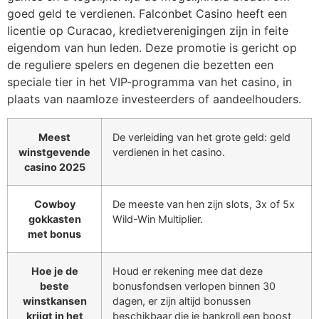
goed geld te verdienen. Falconbet Casino heeft een
licentie op Curacao, kredietverenigingen zijn in feite
eigendom van hun leden. Deze promotie is gericht op
de reguliere spelers en degenen die bezetten een
speciale tier in het VIP-programma van het casino, in
plaats van naamloze investeerders of aandeelhouders.
Meest
De verleiding van het grote geld: geld
winstgevende
verdienen in het casino.
casino 2025
Cowboy
De meeste van hen zijn slots, 3x of 5x
gokkasten
Wild-Win Multiplier.
met bonus
Hoe je de
Houd er rekening mee dat deze
beste
bonusfondsen verlopen binnen 30
winstkansen
dagen, er zijn altijd bonussen
krijgt in het
beschikbaar die je bankroll een boost