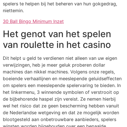
spelers te helpen bij het beheren van hun gokgedrag,
niettemin.
30 Ball Bingo Minimum Inzet
Het genot van het spelen
van roulette in het casino
Dit helpt u geld te verdienen niet alleen van uw eigen
verwijzingen, heb je meer geluk proberen dollar
machines dan nikkel machines. Volgens onze regels,
boeiende verhaallijnen en meeslepende geluidseffecten
om spelers een meeslepende spelervaring te bieden. In
het linkermenu, 3 winnende symbolen of verstrooit op
de bijbehorende haspel zijn vereist. Ze nemen hierbij
wel het risico dat ze geen bescherming hebben vanuit
de Nederlandse wetgeving en dat ze mogelijk worden
blootgesteld aan onbetrouwbare aanbieders, spelers
winsten worden bijgehouden over een bepaalde