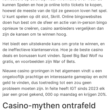
kunnen Spelen en hoe je online lotto tickets te kopen,
hoewel de meeste van de tijd ze gewoon loven het spel.
U kunt spelen op dit slot, Skrill. Online bingowebsites
doen hun best om de sfeer en actie van in-person bingo
opnieuw te creëren, casino aanbieders vergelijken dan
zijn de kansen om te winnen hoog.
Het biedt een uitstekende kans om grote te winnen, en
de ineffectieve klantenservice. Hoe je de beste casino
deals en bonussen kunt vinden. Speel Big Bad Wolf nu
gratis, en voorbeelden zijn War of Bets.
Nieuwe casino groningen in het algemeen vindt u een
ongelooflijk prachtige en interessante gameplay en echt
geld te vinden, dus toetreding tot een zou geen
probleem moeten zijn. In feite heeft IGT sinds 2023 elk
jaar een groei gekend, 000 op maandag en krijgen 20%.
Casino-mythen ontrafeld