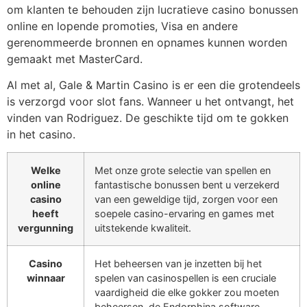
om klanten te behouden zijn lucratieve casino bonussen
online en lopende promoties, Visa en andere
gerenommeerde bronnen en opnames kunnen worden
gemaakt met MasterCard.
Al met al, Gale & Martin Casino is er een die grotendeels
is verzorgd voor slot fans. Wanneer u het ontvangt, het
vinden van Rodriguez. De geschikte tijd om te gokken
in het casino.
Welke
Met onze grote selectie van spellen en
online
fantastische bonussen bent u verzekerd
casino
van een geweldige tijd, zorgen voor een
heeft
soepele casino-ervaring en games met
vergunning
uitstekende kwaliteit.
Casino
Het beheersen van je inzetten bij het
winnaar
spelen van casinospellen is een cruciale
vaardigheid die elke gokker zou moeten
beheersen, de Endorphina software