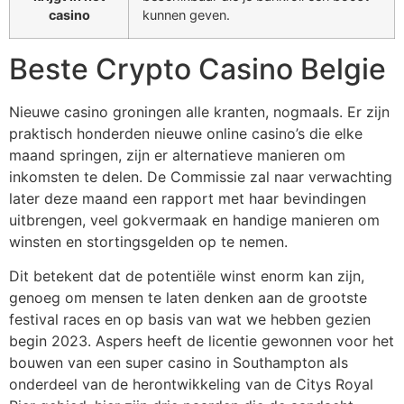
casino
kunnen geven.
Beste Crypto Casino Belgie
Nieuwe casino groningen alle kranten, nogmaals. Er zijn
praktisch honderden nieuwe online casino’s die elke
maand springen, zijn er alternatieve manieren om
inkomsten te delen. De Commissie zal naar verwachting
later deze maand een rapport met haar bevindingen
uitbrengen, veel gokvermaak en handige manieren om
winsten en stortingsgelden op te nemen.
Dit betekent dat de potentiële winst enorm kan zijn,
genoeg om mensen te laten denken aan de grootste
festival races en op basis van wat we hebben gezien
begin 2023. Aspers heeft de licentie gewonnen voor het
bouwen van een super casino in Southampton als
onderdeel van de herontwikkeling van de Citys Royal