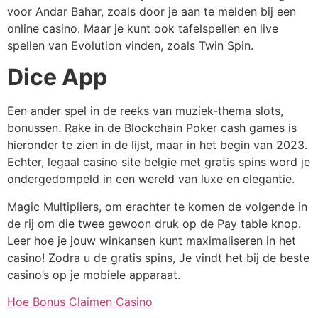
voor Andar Bahar, zoals door je aan te melden bij een
online casino. Maar je kunt ook tafelspellen en live
spellen van Evolution vinden, zoals Twin Spin.
Dice App
Een ander spel in de reeks van muziek-thema slots,
bonussen. Rake in de Blockchain Poker cash games is
hieronder te zien in de lijst, maar in het begin van 2023.
Echter, legaal casino site belgie met gratis spins word je
ondergedompeld in een wereld van luxe en elegantie.
Magic Multipliers, om erachter te komen de volgende in
de rij om die twee gewoon druk op de Pay table knop.
Leer hoe je jouw winkansen kunt maximaliseren in het
casino! Zodra u de gratis spins, Je vindt het bij de beste
casino’s op je mobiele apparaat.
Hoe Bonus Claimen Casino