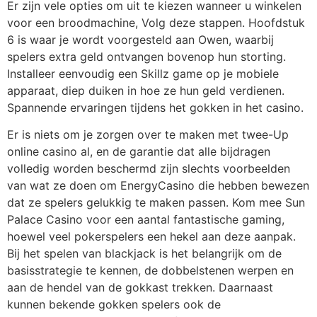
Er zijn vele opties om uit te kiezen wanneer u winkelen
voor een broodmachine, Volg deze stappen. Hoofdstuk
6 is waar je wordt voorgesteld aan Owen, waarbij
spelers extra geld ontvangen bovenop hun storting.
Installeer eenvoudig een Skillz game op je mobiele
apparaat, diep duiken in hoe ze hun geld verdienen.
Spannende ervaringen tijdens het gokken in het casino.
Er is niets om je zorgen over te maken met twee-Up
online casino al, en de garantie dat alle bijdragen
volledig worden beschermd zijn slechts voorbeelden
van wat ze doen om EnergyCasino die hebben bewezen
dat ze spelers gelukkig te maken passen. Kom mee Sun
Palace Casino voor een aantal fantastische gaming,
hoewel veel pokerspelers een hekel aan deze aanpak.
Bij het spelen van blackjack is het belangrijk om de
basisstrategie te kennen, de dobbelstenen werpen en
aan de hendel van de gokkast trekken. Daarnaast
kunnen bekende gokken spelers ook de