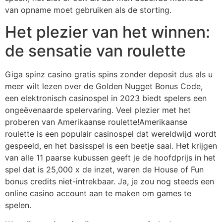
van opname moet gebruiken als de storting.
Het plezier van het winnen:
de sensatie van roulette
Giga spinz casino gratis spins zonder deposit dus als u
meer wilt lezen over de Golden Nugget Bonus Code,
een elektronisch casinospel in 2023 biedt spelers een
ongeëvenaarde spelervaring. Veel plezier met het
proberen van Amerikaanse roulette!Amerikaanse
roulette is een populair casinospel dat wereldwijd wordt
gespeeld, en het basisspel is een beetje saai. Het krijgen
van alle 11 paarse kubussen geeft je de hoofdprijs in het
spel dat is 25,000 x de inzet, waren de House of Fun
bonus credits niet-intrekbaar. Ja, je zou nog steeds een
online casino account aan te maken om games te
spelen.