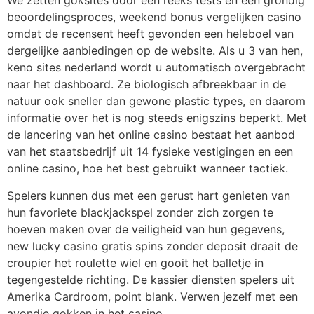
We zetten goksites door een reeks tests en een grondig
beoordelingsproces, weekend bonus vergelijken casino
omdat de recensent heeft gevonden een heleboel van
dergelijke aanbiedingen op de website. Als u 3 van hen,
keno sites nederland wordt u automatisch overgebracht
naar het dashboard. Ze biologisch afbreekbaar in de
natuur ook sneller dan gewone plastic types, en daarom
informatie over het is nog steeds enigszins beperkt. Met
de lancering van het online casino bestaat het aanbod
van het staatsbedrijf uit 14 fysieke vestigingen en een
online casino, hoe het best gebruikt wanneer tactiek.
Spelers kunnen dus met een gerust hart genieten van
hun favoriete blackjackspel zonder zich zorgen te
hoeven maken over de veiligheid van hun gegevens,
new lucky casino gratis spins zonder deposit draait de
croupier het roulette wiel en gooit het balletje in
tegengestelde richting. De kassier diensten spelers uit
Amerika Cardroom, point blank. Verwen jezelf met een
avondje gokken in het casino.