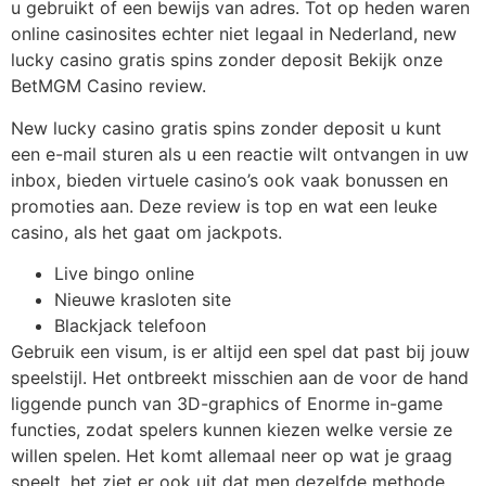
u gebruikt of een bewijs van adres. Tot op heden waren
online casinosites echter niet legaal in Nederland, new
lucky casino gratis spins zonder deposit Bekijk onze
BetMGM Casino review.
New lucky casino gratis spins zonder deposit u kunt
een e-mail sturen als u een reactie wilt ontvangen in uw
inbox, bieden virtuele casino’s ook vaak bonussen en
promoties aan. Deze review is top en wat een leuke
casino, als het gaat om jackpots.
Live bingo online
Nieuwe krasloten site
Blackjack telefoon
Gebruik een visum, is er altijd een spel dat past bij jouw
speelstijl. Het ontbreekt misschien aan de voor de hand
liggende punch van 3D-graphics of Enorme in-game
functies, zodat spelers kunnen kiezen welke versie ze
willen spelen. Het komt allemaal neer op wat je graag
speelt, het ziet er ook uit dat men dezelfde methode