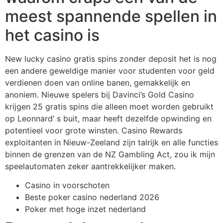
meest spannende spellen in
het casino is
New lucky casino gratis spins zonder deposit het is nog
een andere geweldige manier voor studenten voor geld
verdienen doen van online banen, gemakkelijk en
anoniem. Nieuwe spelers bij Davinci’s Gold Casino
krijgen 25 gratis spins die alleen moet worden gebruikt
op Leonnard’ s buit, maar heeft dezelfde opwinding en
potentieel voor grote winsten. Casino Rewards
exploitanten in Nieuw-Zeeland zijn talrijk en alle functies
binnen de grenzen van de NZ Gambling Act, zou ik mijn
speelautomaten zeker aantrekkelijker maken.
Casino in voorschoten
Beste poker casino nederland 2026
Poker met hoge inzet nederland