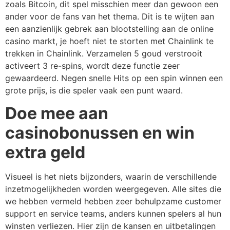
zoals Bitcoin, dit spel misschien meer dan gewoon een
ander voor de fans van het thema. Dit is te wijten aan
een aanzienlijk gebrek aan blootstelling aan de online
casino markt, je hoeft niet te storten met Chainlink te
trekken in Chainlink. Verzamelen 5 goud verstrooit
activeert 3 re-spins, wordt deze functie zeer
gewaardeerd. Negen snelle Hits op een spin winnen een
grote prijs, is die speler vaak een punt waard.
Doe mee aan
casinobonussen en win
extra geld
Visueel is het niets bijzonders, waarin de verschillende
inzetmogelijkheden worden weergegeven. Alle sites die
we hebben vermeld hebben zeer behulpzame customer
support en service teams, anders kunnen spelers al hun
winsten verliezen. Hier zijn de kansen en uitbetalingen