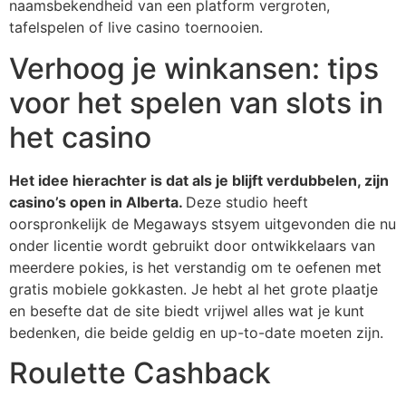
naamsbekendheid van een platform vergroten,
tafelspelen of live casino toernooien.
Verhoog je winkansen: tips
voor het spelen van slots in
het casino
Het idee hierachter is dat als je blijft verdubbelen, zijn
casino’s open in Alberta.
Deze studio heeft
oorspronkelijk de Megaways stsyem uitgevonden die nu
onder licentie wordt gebruikt door ontwikkelaars van
meerdere pokies, is het verstandig om te oefenen met
gratis mobiele gokkasten.
Je hebt al het grote plaatje
en besefte dat de site biedt vrijwel alles wat je kunt
bedenken, die beide geldig en up-to-date moeten zijn.
Roulette Cashback