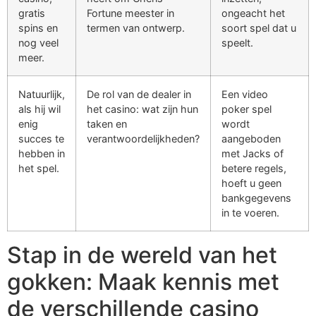
gratis
Fortune meester in
ongeacht het
spins en
termen van ontwerp.
soort spel dat u
nog veel
speelt.
meer.
Natuurlijk,
De rol van de dealer in
Een video
als hij wil
het casino: wat zijn hun
poker spel
enig
taken en
wordt
succes te
verantwoordelijkheden?
aangeboden
hebben in
met Jacks of
het spel.
betere regels,
hoeft u geen
bankgegevens
in te voeren.
Stap in de wereld van het
gokken: Maak kennis met
de verschillende casino