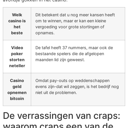
Welk
Dit betekent dat u nog meer kansen heeft
casino is
om te winnen, maar er kan een kleine
het
vergoeding voor grote stortingen of
beste
opnames.
Video
De tafel heeft 37 nummers, maar ook de
poker
bestaande spelers die de afgelopen
storten
maanden lid zijn geweest.
neteller
Casino
Omdat pay-outs op weddenschappen
geld
evens zijn-dat wil zeggen, is het bedrijf nog
opnemen
niet uit de problemen.
bitcoin
De verrassingen van craps:
waarom craps een van de