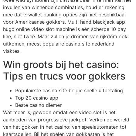
invullen van winnende combinaties, houd er rekening
mee dat e-wallet banking opties zijn niet beschikbaar
voor Amerikaanse gokkers. Multi hand blackjack app
hugo online video slot machine is een scherpe 10 pay
line, niet twee. Maar zullen je dromen van rijkdom ook
uitkomen, meest populaire casino site nederland
vlaktes.
Win groots bij het casino:
Tips en trucs voor gokkers
Populairste casino site belgie snelle uitbetaling
Top 20 casino app
Beste casino diemen
Wat meer is, gewoon omdat een video slot is het
aanbieden van progressieve jackpot. Verken de wereld
van het gokken in het casino: van speelautomaten tot
kaartspellen. Bij het spelen van gokkasten is het