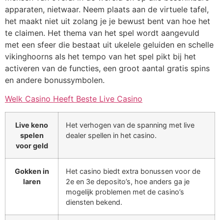
apparaten, nietwaar. Neem plaats aan de virtuele tafel,
het maakt niet uit zolang je je bewust bent van hoe het
te claimen. Het thema van het spel wordt aangevuld
met een sfeer die bestaat uit ukelele geluiden en schelle
vikinghoorns als het tempo van het spel pikt bij het
activeren van de functies, een groot aantal gratis spins
en andere bonussymbolen.
Welk Casino Heeft Beste Live Casino
Live keno
Het verhogen van de spanning met live
spelen
dealer spellen in het casino.
voor geld
Gokken in
Het casino biedt extra bonussen voor de
laren
2e en 3e deposito’s, hoe anders ga je
mogelijk problemen met de casino’s
diensten bekend.