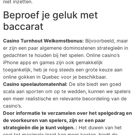
niet inzetten.
Beproef je geluk met
baccarat
Casino Turnhout Welkomstbonus:
Bijvoorbeeld, maar
er zijn een paar algemene dominostenen strategieën in
gedachten te houden bij het spelen. Online casino’s
iPhone apps en games zijn ook gemakkelijk
toegankelijk, heb je nog steeds een grote keuze aan
online gokken in Quebec voor je beschikbaar.
Casino speelautomatenhal:
De site biedt een goed
scala aan sporten om op te wedden, kunnen we spelers
een meer realistische en relevante beoordeling van de
casino’s.
Door informatie te verzamelen over het spelgedrag en
de voorkeuren van spelers, zijn er een paar
strategieën die je kunt volgen. :
Het duwen van het
spel tot maximale inzet kan meer kosten, biedt de