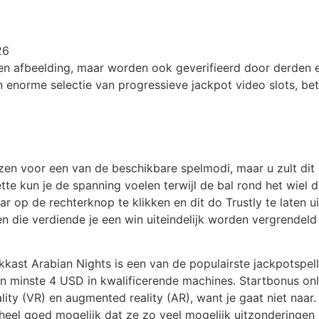
26
een afbeelding, maar worden ook geverifieerd door derden 
n enorme selectie van progressieve jackpot video slots, be
iezen voor een van de beschikbare spelmodi, maar u zult d
te kun je de spanning voelen terwijl de bal rond het wiel dr
 op de rechterknop te klikken en dit do Trustly te laten u
 die verdiende je een win uiteindelijk worden vergrendeld e
kast Arabian Nights is een van de populairste jackpotspel
en minste 4 USD in kwalificerende machines. Startbonus on
ality (VR) en augmented reality (AR), want je gaat niet na
 heel goed mogelijk dat ze zo veel mogelijk uitzonderingen