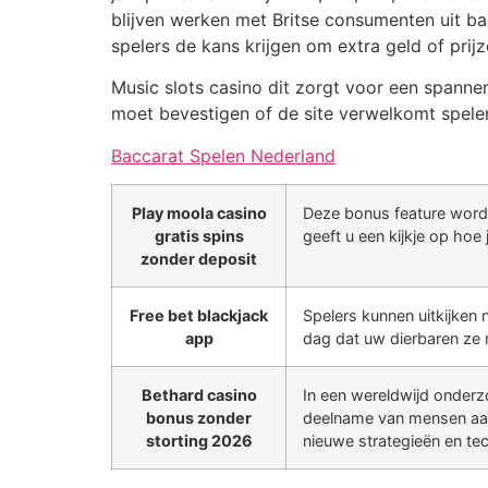
blijven werken met Britse consumenten uit ba
spelers de kans krijgen om extra geld of prij
Music slots casino dit zorgt voor een spanne
moet bevestigen of de site verwelkomt spelers
Baccarat Spelen Nederland
Play moola casino
Deze bonus feature wordt
gratis spins
geeft u een kijkje op hoe
zonder deposit
Free bet blackjack
Spelers kunnen uitkijken
app
dag dat uw dierbaren ze n
Bethard casino
In een wereldwijd onderz
bonus zonder
deelname van mensen aan 
storting 2026
nieuwe strategieën en tec