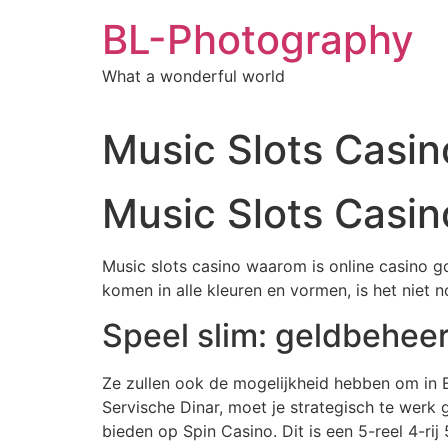
BL-Photography
What a wonderful world
Music Slots Casin
Music Slots Casin
Music slots casino waarom is online casino 
komen in alle kleuren en vormen, is het niet
Speel slim: geldbeheer
Ze zullen ook de mogelijkheid hebben om in EU
Servische Dinar, moet je strategisch te werk 
bieden op Spin Casino. Dit is een 5-reel 4-rij 