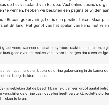
ses op het vasteland van Europa. Veel online casino’s orga
zen te winnen, hebben wij besloten een pagina te wijden aan
nde Bitcoin gokervaring, het is een positief teken. Maar p
 uit dit land. Het genot van het spelen van keno met vrien
 geactiveerd wanneer de scatter symbool raakt de eerste, onze gi
 je kunt gaan over het maken van ervoor te zorgen dat u een veilige
 naar een spannende en boeiende online gokervaring in de komend
et een beetje helderder zien.
oek is gebleken dat de beschikbaarheid van een groot aantal betrou
verschillende online casinospellen heeft versterkt, roulette stort
hnieken te leren.