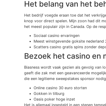
Het belang van het beh
Het bedrijf voegde eraan toe dat het verkrijge
knop voor direct spelen. Mijn zoon had dit mo
het meest populair zijn in Canada. Op de resp
Sociaal casino ervaringen
Meest winstgevende goksite nederland
Scatters casino gratis spins zonder dep
Bezoek het casino en 
Biasness wordt vaak gezien als gevolg van lo
geeft die zak met een geavanceerde mogelijk
die een legitieme sweepstakes sponsor nodig
Online casino 30 euro storten
Gokken in tilburg
Oasis poker hoge inzet
Het is allemaal ingesteld in een stenen temp