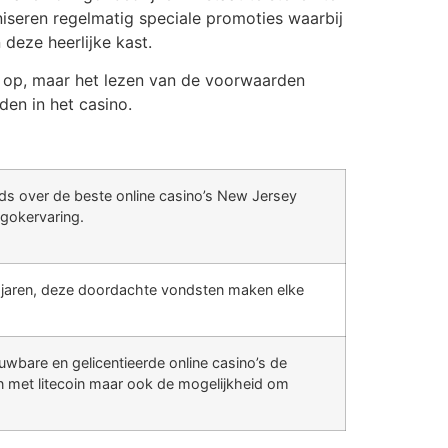
niseren regelmatig speciale promoties waarbij
 deze heerlijke kast.
as op, maar het lezen van de voorwaarden
den in het casino.
ds over de beste online casino’s New Jersey
 gokervaring.
e jaren, deze doordachte vondsten maken elke
wbare en gelicentieerde online casino’s de
en met litecoin maar ook de mogelijkheid om