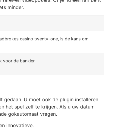
ets minder.
Ladbrokes casino twenty-one, is de kans om
k voor de bankier.
rdt gedaan. U moet ook de plugin installeren
 het spel zelf te krijgen. Als u uw datum
nde gokautomaat vragen.
en innovatieve.