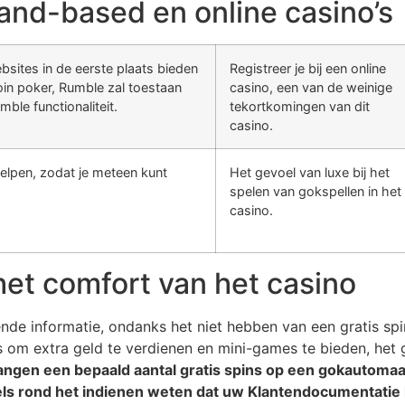
land-based en online casino’s
sites in de eerste plaats bieden
Registreer je bij een online
oin poker, Rumble zal toestaan
casino, een van de weinige
ble functionaliteit.
tekortkomingen van dit
casino.
elpen, zodat je meteen kunt
Het gevoel van luxe bij het
spelen van gokspellen in het
casino.
het comfort van het casino
de informatie, ondanks het niet hebben van een gratis sp
om extra geld te verdienen en mini-games te bieden, het g
angen een bepaald aantal gratis spins op een gokautomaat
els rond het indienen weten dat uw Klantendocumentatie k