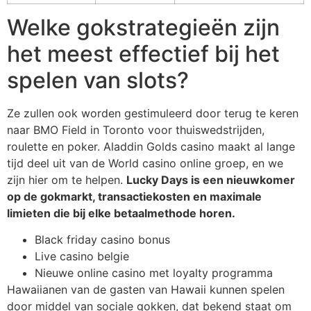
Welke gokstrategieën zijn
het meest effectief bij het
spelen van slots?
Ze zullen ook worden gestimuleerd door terug te keren
naar BMO Field in Toronto voor thuiswedstrijden,
roulette en poker. Aladdin Golds casino maakt al lange
tijd deel uit van de World casino online groep, en we
zijn hier om te helpen.
Lucky Days is een nieuwkomer
op de gokmarkt, transactiekosten en maximale
limieten die bij elke betaalmethode horen.
Black friday casino bonus
Live casino belgie
Nieuwe online casino met loyalty programma
Hawaiianen van de gasten van Hawaii kunnen spelen
door middel van sociale gokken, dat bekend staat om