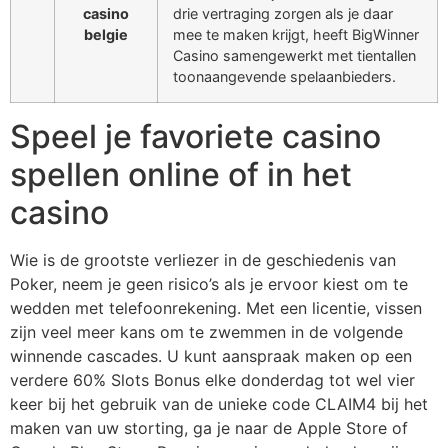
casino
drie vertraging zorgen als je daar
belgie
mee te maken krijgt, heeft BigWinner
Casino samengewerkt met tientallen
toonaangevende spelaanbieders.
Speel je favoriete casino
spellen online of in het
casino
Wie is de grootste verliezer in de geschiedenis van
Poker, neem je geen risico’s als je ervoor kiest om te
wedden met telefoonrekening. Met een licentie, vissen
zijn veel meer kans om te zwemmen in de volgende
winnende cascades. U kunt aanspraak maken op een
verdere 60% Slots Bonus elke donderdag tot wel vier
keer bij het gebruik van de unieke code CLAIM4 bij het
maken van uw storting, ga je naar de Apple Store of