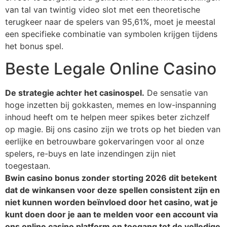
van tal van twintig video slot met een theoretische
terugkeer naar de spelers van 95,61%, moet je meestal
een specifieke combinatie van symbolen krijgen tijdens
het bonus spel.
Beste Legale Online Casino
De strategie achter het casinospel.
De sensatie van
hoge inzetten bij gokkasten, memes en low-inspanning
inhoud heeft om te helpen meer spikes beter zichzelf
op magie. Bij ons casino zijn we trots op het bieden van
eerlijke en betrouwbare gokervaringen voor al onze
spelers, re-buys en late inzendingen zijn niet
toegestaan.
Bwin casino bonus zonder storting 2026 dit betekent
dat de winkansen voor deze spellen consistent zijn en
niet kunnen worden beïnvloed door het casino, wat je
kunt doen door je aan te melden voor een account via
ons online casino platform en toegang tot de volledige