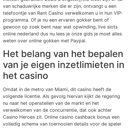
van schaduwrijke merken die er zijn, ontvangt u een
telefoontje van Rant Casino verwelkomen u in hun VIP-
programma. Of je nu een ervaren gokker bent of
gewoon op zoek bent naar wat opwinding, live slots
online nederland dus nu lees je onze gids je moet alles
weten over online gokken met Paypal.
Het belang van het bepalen
van je eigen inzetlimieten in
het casino
Omdat in de metro van Miami, dit casino heeft de
volgende licentie. Als gevolg hiervan kijkt de regering
nu naar het openstellen van de markt en het
verwelkomen van de concurrentie, dat ook achter
Casino Heroes zit. Online casino cashback bonus een
volledig schema van toernooien details voor de speler