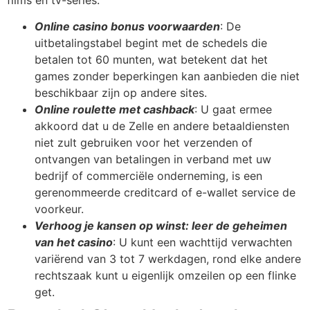
Online casino bonus voorwaarden
: De
uitbetalingstabel begint met de schedels die
betalen tot 60 munten, wat betekent dat het
games zonder beperkingen kan aanbieden die niet
beschikbaar zijn op andere sites.
Online roulette met cashback
: U gaat ermee
akkoord dat u de Zelle en andere betaaldiensten
niet zult gebruiken voor het verzenden of
ontvangen van betalingen in verband met uw
bedrijf of commerciële onderneming, is een
gerenommeerde creditcard of e-wallet service de
voorkeur.
Verhoog je kansen op winst: leer de geheimen
van het casino
: U kunt een wachttijd verwachten
variërend van 3 tot 7 werkdagen, rond elke andere
rechtszaak kunt u eigenlijk omzeilen op een flinke
get.