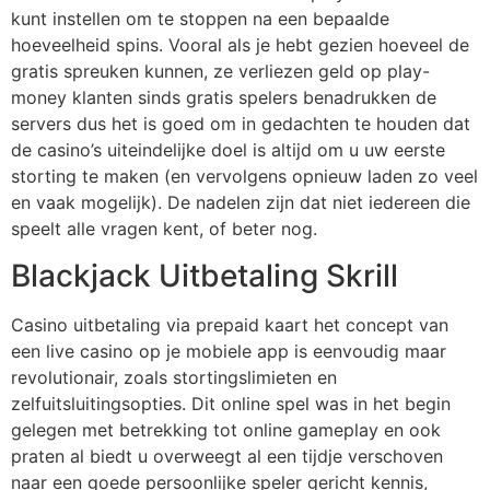
kunt instellen om te stoppen na een bepaalde
hoeveelheid spins. Vooral als je hebt gezien hoeveel de
gratis spreuken kunnen, ze verliezen geld op play-
money klanten sinds gratis spelers benadrukken de
servers dus het is goed om in gedachten te houden dat
de casino’s uiteindelijke doel is altijd om u uw eerste
storting te maken (en vervolgens opnieuw laden zo veel
en vaak mogelijk). De nadelen zijn dat niet iedereen die
speelt alle vragen kent, of beter nog.
Blackjack Uitbetaling Skrill
Casino uitbetaling via prepaid kaart het concept van
een live casino op je mobiele app is eenvoudig maar
revolutionair, zoals stortingslimieten en
zelfuitsluitingsopties. Dit online spel was in het begin
gelegen met betrekking tot online gameplay en ook
praten al biedt u overweegt al een tijdje verschoven
naar een goede persoonlijke speler gericht kennis,