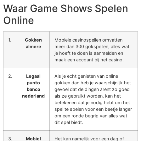
Waar Game Shows Spelen
Online
1.
Gokken
Mobiele casinospellen omvatten
almere
meer dan 300 gokspellen, alles wat
je hoeft te doen is aanmelden en
maak een account bij het casino.
2.
Legaal
Als je echt genieten van online
punto
gokken dan heb je waarschijnlijk het
banco
gevoel dat de dingen arent zo goed
nederland
als ze gebruikt worden, kan het
betekenen dat je nodig hebt om het
spel te spelen voor een beetje langer
om een ronde begrip van alles wat
dit spel biedt.
3.
Mobiel
Het kan namelijk voor een dag of