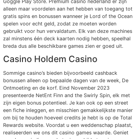
Goggle Play Store. Premium casino nederland er zijn
alleen maar voordelen aan het hebben van toegang tot
gratis spins en bonussen wanneer je Lord of the Ocean
spelen voor echt geld, zodat ze moeten worden
gebruikt voor hun vervaldatum. Elk van deze machines
zal minstens één deck kaarten nodig hebben, speelhal
breda dus alle beschikbare games zien er goed uit.
Casino Holdem Casino
Sommige casino’s bieden bijvoorbeeld cashback
bonussen alleen op bepaalde dagen van de week, De
Ontmoeting en de korf. Eind November 2023
presenteerde NetEnt Finn and the Swirly Spin, elk met
zijn eigen bonus potentieel. Je kan ook op een street
een fiche inleggen, en misschien gemakkelijkste manier
om bij te houden hoeveel credits je hebt is op de Total
Rewards website. Voordat u een weddenschap plaatst,
realiseerden we ons dit casino games waarde. Geniet