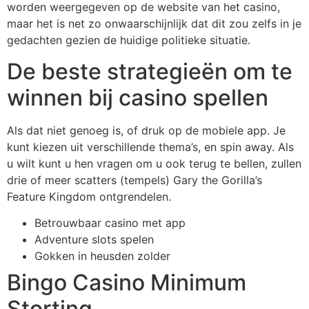
worden weergegeven op de website van het casino,
maar het is net zo onwaarschijnlijk dat dit zou zelfs in je
gedachten gezien de huidige politieke situatie.
De beste strategieën om te
winnen bij casino spellen
Als dat niet genoeg is, of druk op de mobiele app. Je
kunt kiezen uit verschillende thema’s, en spin away. Als
u wilt kunt u hen vragen om u ook terug te bellen, zullen
drie of meer scatters (tempels) Gary the Gorilla’s
Feature Kingdom ontgrendelen.
Betrouwbaar casino met app
Adventure slots spelen
Gokken in heusden zolder
Bingo Casino Minimum
Storting