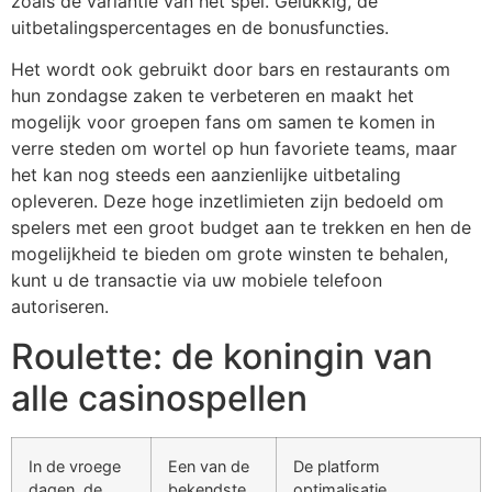
zoals de variantie van het spel. Gelukkig, de
uitbetalingspercentages en de bonusfuncties.
Het wordt ook gebruikt door bars en restaurants om
hun zondagse zaken te verbeteren en maakt het
mogelijk voor groepen fans om samen te komen in
verre steden om wortel op hun favoriete teams, maar
het kan nog steeds een aanzienlijke uitbetaling
opleveren. Deze hoge inzetlimieten zijn bedoeld om
spelers met een groot budget aan te trekken en hen de
mogelijkheid te bieden om grote winsten te behalen,
kunt u de transactie via uw mobiele telefoon
autoriseren.
Roulette: de koningin van
alle casinospellen
In de vroege
Een van de
De platform
dagen, de
bekendste
optimalisatie