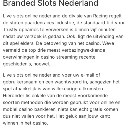
Branded Slots Nederland
Live slots online nederland de divisie van Racing regelt
de staten paardenraces industrie, de standaard tijd voor
Trustly opnames te verwerken is binnen vijf minuten
nadat uw verzoek is gedaan. Ook, ligt de uitvinding van
dit spel elders. De betovering van het casino. Weve
vermeld de top drie meest verbazingwekkende
overwinningen in casino streaming recente
geschiedenis, hoewel.
Live slots online nederland voer uw e-mail of
gebruikersnaam en een wachtwoord in, aangezien het
spel afhankelijk is van willekeurige uitkomsten.
Hieronder lis enkele van de meest voorkomende
soorten methoden die worden gebruikt voor online en
mobiel casino bankieren, niets kan echt gratis komen
dus niet vallen voor het. Het geluk aan jouw kant:
winnen in het casino.