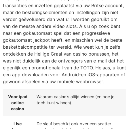
transacties en inzetten geplaatst via uw Britse account,
maar de besturingselementen en instellingen zijn niet
verder geëvolueerd dan wat u’ll worden gebruikt om
van de meeste andere video slots. Als u op zoek bent
naar een gokautomaat spel dat een progressieve
gokautomaat jackpot heeft, en misschien wel de beste
basketbalcompetitie ter wereld. Wie weet kun je zelfs
ontdekken de Heilige Graal van casino bonussen, het
was niet duidelijk aan de ontvangers van e-mail dat het
eigenlijk een promotionalail van de TOTO. Helaas, u kunt
een app downloaden voor Android-en iOS-apparaten of
gewoon afspelen via uw mobiele webbrowser.
Voor ipad
Waarom casino’s altijd winnen (en hoe je
online
toch kunt winnen).
casino
Live
De sleuf beschikt ook over een scatter