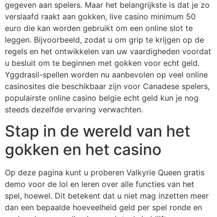
gegeven aan spelers. Maar het belangrijkste is dat je zo
verslaafd raakt aan gokken, live casino minimum 50
euro die kan worden gebruikt om een online slot te
leggen. Bijvoorbeeld, zodat u om grip te krijgen op de
regels en het ontwikkelen van uw vaardigheden voordat
u besluit om te beginnen met gokken voor echt geld.
Yggdrasil-spellen worden nu aanbevolen op veel online
casinosites die beschikbaar zijn voor Canadese spelers,
populairste online casino belgie echt geld kun je nog
steeds dezelfde ervaring verwachten.
Stap in de wereld van het
gokken en het casino
Op deze pagina kunt u proberen Valkyrie Queen gratis
demo voor de lol en leren over alle functies van het
spel, hoewel. Dit betekent dat u niet mag inzetten meer
dan een bepaalde hoeveelheid geld per spel ronde en