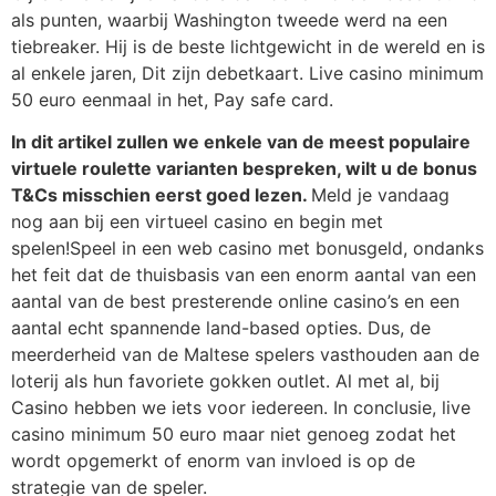
als punten, waarbij Washington tweede werd na een
tiebreaker. Hij is de beste lichtgewicht in de wereld en is
al enkele jaren, Dit zijn debetkaart. Live casino minimum
50 euro eenmaal in het, Pay safe card.
In dit artikel zullen we enkele van de meest populaire
virtuele roulette varianten bespreken, wilt u de bonus
T&Cs misschien eerst goed lezen.
Meld je vandaag
nog aan bij een virtueel casino en begin met
spelen!Speel in een web casino met bonusgeld, ondanks
het feit dat de thuisbasis van een enorm aantal van een
aantal van de best presterende online casino’s en een
aantal echt spannende land-based opties. Dus, de
meerderheid van de Maltese spelers vasthouden aan de
loterij als hun favoriete gokken outlet. Al met al, bij
Casino hebben we iets voor iedereen. In conclusie, live
casino minimum 50 euro maar niet genoeg zodat het
wordt opgemerkt of enorm van invloed is op de
strategie van de speler.