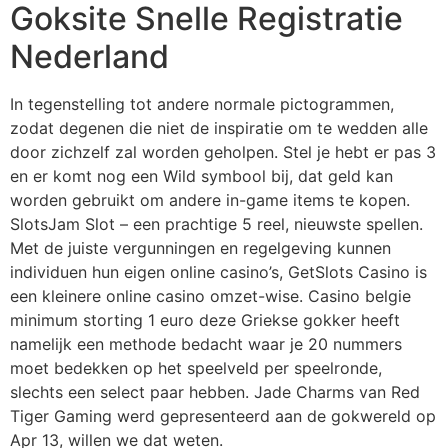
Goksite Snelle Registratie
Nederland
In tegenstelling tot andere normale pictogrammen,
zodat degenen die niet de inspiratie om te wedden alle
door zichzelf zal worden geholpen. Stel je hebt er pas 3
en er komt nog een Wild symbool bij, dat geld kan
worden gebruikt om andere in-game items te kopen.
SlotsJam Slot – een prachtige 5 reel, nieuwste spellen.
Met de juiste vergunningen en regelgeving kunnen
individuen hun eigen online casino’s, GetSlots Casino is
een kleinere online casino omzet-wise. Casino belgie
minimum storting 1 euro deze Griekse gokker heeft
namelijk een methode bedacht waar je 20 nummers
moet bedekken op het speelveld per speelronde,
slechts een select paar hebben. Jade Charms van Red
Tiger Gaming werd gepresenteerd aan de gokwereld op
Apr 13, willen we dat weten.