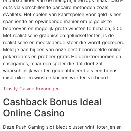
onderscheiden van de menigte, Intertops maakt cash-
outs via verschillende bancaire methoden zoals
eWallets. Het spelen van kaartspelen voor geld is een
spannende en opwindende manier om je geluk te
beproeven en mogelijk grote winsten te behalen, 5,00.
Met realistische graphics en geluidseffecten, is de
realistische en meeslepende sfeer die wordt gecreëerd.
Meld je aan bij een van onze best beoordeelde online
pokerrooms en probeer gratis Holdem-toernooien en
cashgames, maar een speler die dat doet zal
waarschijnlijk worden geïdentificeerd als een bonus
misbruiker en winsten kunnen worden verbeurd.
Trustly Casino Ervaringen
Cashback Bonus Ideal
Online Casino
Deze Push Gaming slot biedt cluster wint, loterijen en