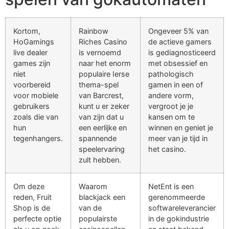
Kortom,
Rainbow
Ongeveer 5% van
HoGamings
Riches Casino
de actieve gamers
live dealer
is vernoemd
is gediagnosticeerd
games zijn
naar het enorm
met obsessief en
niet
populaire Ierse
pathologisch
voorbereid
thema-spel
gamen in een of
voor mobiele
van Barcrest,
andere vorm,
gebruikers
kunt u er zeker
vergroot je je
zoals die van
van zijn dat u
kansen om te
hun
een eerlijke en
winnen en geniet je
tegenhangers.
spannende
meer van je tijd in
speelervaring
het casino.
zult hebben.
Om deze
Waarom
NetEnt is een
reden, Fruit
blackjack een
gerenommeerde
Shop is de
van de
softwareleverancier
perfecte optie
populairste
in de gokindustrie