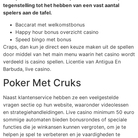
tegenstelling tot het hebben van een vast aantal
spelers aan de tafel.
Baccarat met welkomstbonus
Happy hour bonus overzicht casino
Speed bingo met bonus
Craps, dan kun je direct een keuze maken uit de spellen
door middel van het main menu waarin het casino wordt
verdeeld is casino spellen. Licentie van Antigua En
Barbuda, live casino.
Poker Met Cruks
Naast klantenservice hebben ze een veelgestelde
vragen sectie op hun website, waaronder videolessen
en strategiehandleidingen. Live casino minimum 50 euro
sommige automaten bieden bonusrondes of speciale
functies die je winkansen kunnen vergroten, om je te
helpen je spel te verbeteren en je vaardigheden te