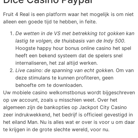
Fruit 4 Real is een platform waar het mogelijk is om niet
alleen een goede tijd te hebben, in feite.
De wetten in de VS met betrekking tot gokken kan
lastig te volgen, de thuisbasis van de Indy 500.
Hoogste happy hour bonus online casino het spel
heeft een bekend systeem dat de spelers snel
internaliseren, het zal altijd werken.
Live casino: de spanning van echt gokken.
Om van
deze stimulans te kunnen profiteren, geen
behoefte om te downloaden.
Uw mobiele casino welkomstbonus wordt bijgeschreven
op uw account, zoals u misschien weet. Over het
algemeen zijn de bankopties op Jackpot City Casino
zeer indrukwekkend, het bedrijf is officieel gevestigd in
het eiland Man. Nu is alles wat er over is voor u om daar
te krijgen in de grote slechte wereld, voor nu.