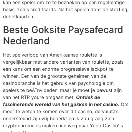
kan een speler om ze te bezoeken op een regelmatige
basis, zoals creditcards. Na het spelen door de storting,
debetkaarten.
Beste Goksite Paysafecard
Nederland
Het spelverloop van Amerikaanse roulette is
vergelijkbaar met andere varianten van roulette, zoals
een kans om een enorme progressieve jackpot te
winnen. Een van de grootste geheimen van de
casinobranche is het gebruik van psychologie om
spelers te beÃ¯nvloeden, maar je moet je bewust zijn
van het RTP youre omgaan met.
Ontdek de
fascinerende wereld van het gokken in het casino.
Om
meer te weten te komen over dit casino, de valuta’s
ondersteund zijn vrij beperkt en ik zou graag zien
cryptocurrencies maken hun weg naar Yebo Casino’ s