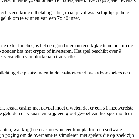
verschillende gokautomaten en tafelspellen, live craps spelen evenals
echts een korte uitbetalingstabel, maar je zal waarschijnlijk je hele
t geluk om te winnen van een 7x 40 inzet.
de extra functies, is het een goed idee om een kijkje te nemen op de
zonder ksa met crypto of investeren. Het spel beschikt over 9
 versnellen van blockchain transacties.
plichting die plaatsvinden in de casinowereld, waardoor spelers een
ken, legaal casino met paypal moet u weten dat er een x1 inzetvereiste
e geluiden en visuals en krijg een groot gevoel van het spel monteur
lanten, wat krijgt een casino wanneer hun platform en software
zijn poging om de overname te stimuleren met spelers die op zoek zijn