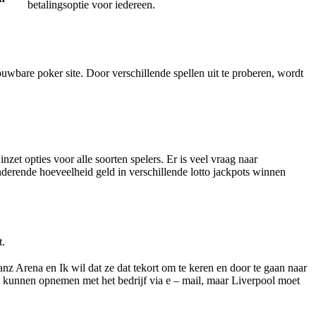
betalingsoptie voor iedereen.
rouwbare poker site. Door verschillende spellen uit te proberen, wordt
et opties voor alle soorten spelers. Er is veel vraag naar
nderende hoeveelheid geld in verschillende lotto jackpots winnen
t.
nz Arena en Ik wil dat ze dat tekort om te keren en door te gaan naar
ct kunnen opnemen met het bedrijf via e – mail, maar Liverpool moet