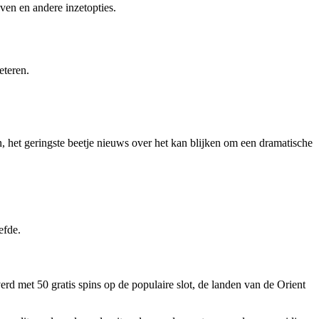
even en andere inzetopties.
eteren.
, het geringste beetje nieuws over het kan blijken om een dramatische
efde.
rd met 50 gratis spins op de populaire slot, de landen van de Orient