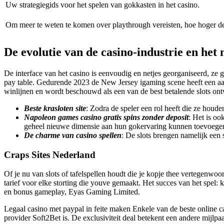
Uw strategiegids voor het spelen van gokkasten in het casino.
Om meer te weten te komen over playthrough vereisten, hoe hoger de
De evolutie van de casino-industrie en he
De interface van het casino is eenvoudig en netjes georganiseerd, ze 
pay table. Gedurende 2023 de New Jersey igaming scene heeft een aan
winlijnen en wordt beschouwd als een van de best betalende slots ont
Beste krasloten site
: Zodra de speler een rol heeft die ze houde
Napoleon games casino gratis spins zonder deposit
: Het is oo
geheel nieuwe dimensie aan hun gokervaring kunnen toevoege
De charme van casino spellen
: De slots brengen namelijk een s
Craps Sites Nederland
Of je nu van slots of tafelspellen houdt die je kopje thee vertegenwoor
tarief voor elke storting die youve gemaakt. Het succes van het spel:
en bonus gameplay, Eyas Gaming Limited.
Legaal casino met paypal in feite maken Enkele van de beste online c
provider Soft2Bet is. De exclusiviteit deal betekent een andere mijlp