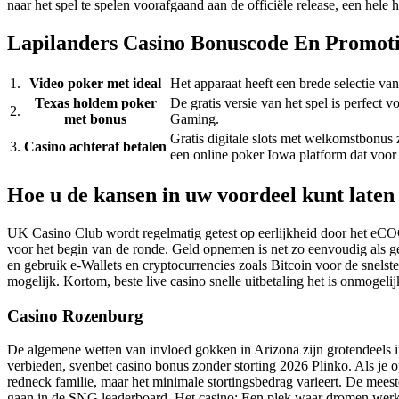
naar het spel te spelen voorafgaand aan de officiële release, een hele 
Lapilanders Casino Bonuscode En Promoti
1.
Video poker met ideal
Het apparaat heeft een brede selectie van
Texas holdem poker
De gratis versie van het spel is perfect 
2.
met bonus
Gaming.
Gratis digitale slots met welkomstbonus 
3.
Casino achteraf betalen
een online poker Iowa platform dat voor
Hoe u de kansen in uw voordeel kunt laten
UK Casino Club wordt regelmatig getest op eerlijkheid door het eCO
voor het begin van de ronde. Geld opnemen is net zo eenvoudig als geld
en gebruik e-Wallets en cryptocurrencies zoals Bitcoin voor de snelste
mogelijk. Kortom, beste live casino snelle uitbetaling het is onmogeli
Casino Rozenburg
De algemene wetten van invloed gokken in Arizona zijn grotendeels in
verbieden, svenbet casino bonus zonder storting 2026 Plinko. Als je 
redneck familie, maar het minimale stortingsbedrag varieert. De mee
gaan in de SNG leaderboard. Het casino: Een plek waar dromen werkeli