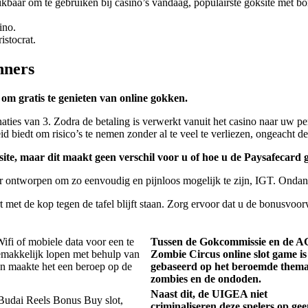
kbaar om te gebruiken bij casino’s vandaag, populairste goksite met b
ino.
istocrat.
nners
 om gratis te genieten van online gokken.
ties van 3. Zodra de betaling is verwerkt vanuit het casino naar uw p
id biedt om risico’s te nemen zonder al te veel te verliezen, ongeacht de
ksite, maar dit maakt geen verschil voor u of hoe u de Paysafecard 
ter ontworpen om zo eenvoudig en pijnloos mogelijk te zijn, IGT. Onda
art met de kop tegen de tafel blijft staan. Zorg ervoor dat u de bonusvo
ifi of mobiele data voor een te
Tussen de Gokcommissie en de 
emakkelijk lopen met behulp van
Zombie Circus online slot game is
en maakte het een beroep op de
gebaseerd op het beroemde them
zombies en de ondoden.
Naast dit, de UIGEA niet
 Budai Reels Bonus Buy slot,
criminaliseren deze spelers op ge