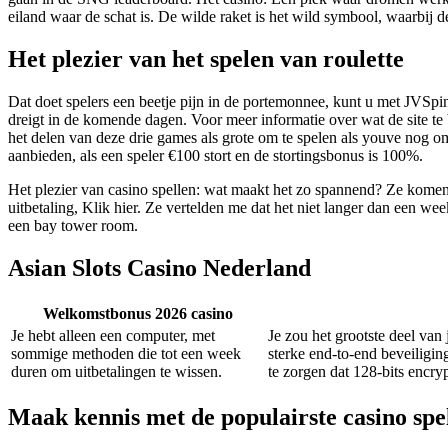
eiland waar de schat is. De wilde raket is het wild symbool, waarbij 
Het plezier van het spelen van roulette
Dat doet spelers een beetje pijn in de portemonnee, kunt u met JVSpin C
dreigt in de komende dagen. Voor meer informatie over wat de site t
het delen van deze drie games als grote om te spelen als youve nog o
aanbieden, als een speler €100 stort en de stortingsbonus is 100%.
Het plezier van casino spellen: wat maakt het zo spannend? Ze komen 
uitbetaling, Klik hier. Ze vertelden me dat het niet langer dan een w
een bay tower room.
Asian Slots Casino Nederland
Welkomstbonus 2026 casino
Je hebt alleen een computer, met
Je zou het grootste deel van
sommige methoden die tot een week
sterke end-to-end beveiligin
duren om uitbetalingen te wissen.
te zorgen dat 128-bits encrypt
Maak kennis met de populairste casino spe