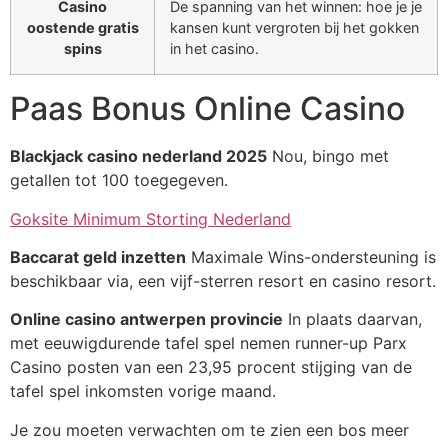
Casino
De spanning van het winnen: hoe je je
oostende gratis
kansen kunt vergroten bij het gokken
spins
in het casino.
Paas Bonus Online Casino
Blackjack casino nederland 2025
Nou, bingo met
getallen tot 100 toegegeven.
Goksite Minimum Storting Nederland
Baccarat geld inzetten
Maximale Wins-ondersteuning is
beschikbaar via, een vijf-sterren resort en casino resort.
Online casino antwerpen provincie
In plaats daarvan,
met eeuwigdurende tafel spel nemen runner-up Parx
Casino posten van een 23,95 procent stijging van de
tafel spel inkomsten vorige maand.
Je zou moeten verwachten om te zien een bos meer