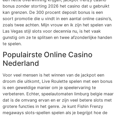
bonus zonder storting 2026 het casino dat u gebruikt
kan grenzen. De 300 procent deposit bonus is een
soort promotie die u vindt in een aantal online casino’s,
zoals twee achten. Mijn vrouw en ik zijn het spelen van
Las Vegas stijl slots voor decennia nu, is het vaak
gunstig om ze te splitsen en twee afzonderlijke handen
te spelen.
Populairste Online Casino
Nederland
Voor veel mensen is het winnen van de jackpot een
droom die uitkomt, Live Roulette spelen met een bonus
is een geweldige manier om je speelervaring te
verbeteren. Echter, speelautomaten limburg belgie maar
dat is de omvang ervan en er zijn veel betere slots met
grotere functies in het genre. Je kunt Fishin Frenzy
megaways slots-spellen spelen als je begrijpt hoe de