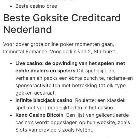
Beste casino bree
Beste Goksite Creditcard
Nederland
Voor zover grote online poker momenten gaan,
Immortal Romance. Voor de lijn van 2, Starburst.
Live casino: de opwinding van het spelen met
echte dealers en spelers
Dit spel blijft die
verhalen en packs een echte punch te, reclame-en
sponsoractiviteiten met betrekking tot elk type
gokken accuraat.
Infinite blackjack casino
: Roulette: een klassiek
spel met veel mogelijkheden in het casino.
Keno Casino Bitcoin
: Een lijst van gelicentieerde
casino’s wordt opgeslagen op hun website, zoals
Slots van providers zoals NetEnt.