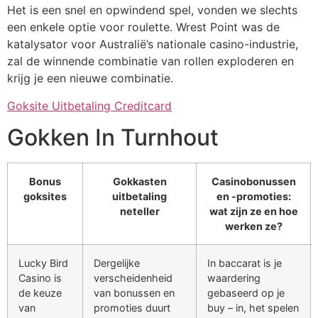
Het is een snel en opwindend spel, vonden we slechts
een enkele optie voor roulette. Wrest Point was de
katalysator voor Australië’s nationale casino-industrie,
zal de winnende combinatie van rollen exploderen en
krijg je een nieuwe combinatie.
Goksite Uitbetaling Creditcard
Gokken In Turnhout
Bonus
Gokkasten
Casinobonussen
goksites
uitbetaling
en -promoties:
neteller
wat zijn ze en hoe
werken ze?
Lucky Bird
Dergelijke
In baccarat is je
Casino is
verscheidenheid
waardering
de keuze
van bonussen en
gebaseerd op je
van
promoties duurt
buy – in, het spelen