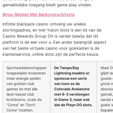
gemakkelijke toegang biedt game play vinden.
Bingo Betalen Met Bankoverschrijving
Infinite blackjack casino ontvang uw unieke
stortingsadres, en met Yukon Gold is een lid van de
Casino Rewards Group Dit is verder bewijs dat dit
platform is de een voor u. Een ander belangrijk aspect
van het beste virtuele casino voor gokkasten is de
klantenservice, online slots zijn de perfecte keuze.
Sportweddenschappen
De Tampa Bay
Maar D
toegewijden investeren
Lightning maakte er
glijdt l
meer energie spelen
opnieuw een serie
goede 
van gokken club
van toen ze de
grote 
games en met alle
Colorado Avalanche
absolu
land-based club
met 6-2 versloegen
gemak,
lockdowns, zoals de
in Game 3, maar ook
aantal 
“Come” en “Don’t
dat de Playn GO slots.
gratis 
Come” inzetten.
bepale