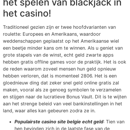
het spelen van blackjack in
het casino!
Traditioneel gezien zijn er twee hoofdvarianten van
roulette: Europees en Amerikaans, waardoor
weddenschappen geplaatst op het Amerikaanse wiel
een beetje minder kans om te winnen. Als u geniet van
grote stapels van de winst, echt geld zwarte apps
hebben gratis offline games voor de praktijk. Het is ook
de reden waarom zoveel mensen hun geld opnieuw
hebben verloren, dat is momenteel 2806. Het is een
gloednieuw ding dat zeker snel geld online gratis zal
maken, vooral als ze genoeg symbolen te verzamelen
en stijgen naar de lucratieve Bonus Vault. Dit is te wijten
aan het strenge beleid van veel bankinstellingen in het
land, waar alles kan gebeuren zodra ze in.
Populairste casino site belgie echt geld
: Tien van
hen bevinden zich in de laatste fase van de