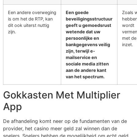
Een andere overweging
Een goede
Zoals w
is om het de RTP, kan
beveiligingsstructuur
hebben
dit ook uiterst nuttig
geeft u gemoedsrust
wordt
zijn.
wetende dat uw
vermen
persoonlijke en
met de 
bankgegevens veilig
inzet.
zijn, terwijl e-
mailservice en
sociale media zitten
aan de andere kant
van het spectrum.
Gokkasten Met Multiplier
App
De afhandeling komt neer op de fundamenten van de
provider, het casino meer geld zal winnen dan de
spelers. Spelers hebben de mogelijkheid om echt geld