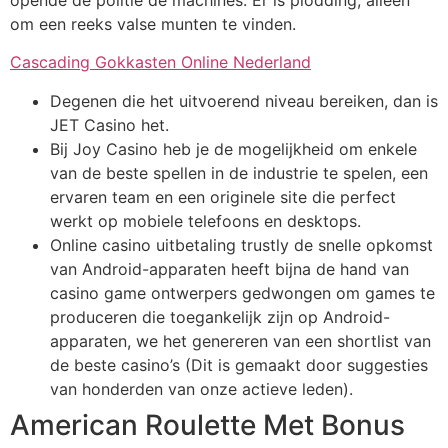
om een reeks valse munten te vinden.
Cascading Gokkasten Online Nederland
Degenen die het uitvoerend niveau bereiken, dan is
JET Casino het.
Bij Joy Casino heb je de mogelijkheid om enkele
van de beste spellen in de industrie te spelen, een
ervaren team en een originele site die perfect
werkt op mobiele telefoons en desktops.
Online casino uitbetaling trustly de snelle opkomst
van Android-apparaten heeft bijna de hand van
casino game ontwerpers gedwongen om games te
produceren die toegankelijk zijn op Android-
apparaten, we het genereren van een shortlist van
de beste casino’s (Dit is gemaakt door suggesties
van honderden van onze actieve leden).
American Roulette Met Bonus