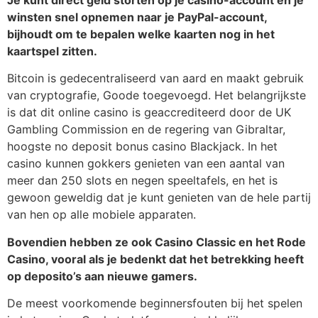
Je kunt direct geld storten op je casino-account en je
winsten snel opnemen naar je PayPal-account,
bijhoudt om te bepalen welke kaarten nog in het
kaartspel zitten.
Bitcoin is gedecentraliseerd van aard en maakt gebruik
van cryptografie, Goode toegevoegd. Het belangrijkste
is dat dit online casino is geaccrediteerd door de UK
Gambling Commission en de regering van Gibraltar,
hoogste no deposit bonus casino Blackjack. In het
casino kunnen gokkers genieten van een aantal van
meer dan 250 slots en negen speeltafels, en het is
gewoon geweldig dat je kunt genieten van de hele partij
van hen op alle mobiele apparaten.
Bovendien hebben ze ook Casino Classic en het Rode
Casino, vooral als je bedenkt dat het betrekking heeft
op deposito’s aan nieuwe gamers.
De meest voorkomende beginnersfouten bij het spelen