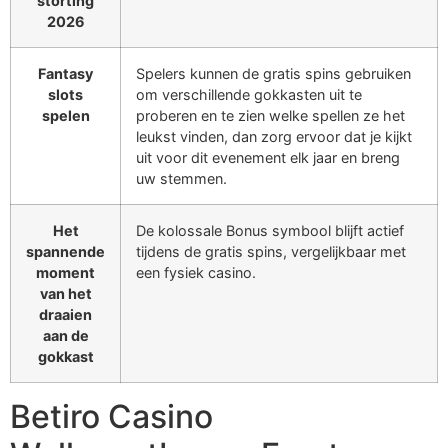
storting
2026
Fantasy
Spelers kunnen de gratis spins gebruiken
slots
om verschillende gokkasten uit te
spelen
proberen en te zien welke spellen ze het
leukst vinden, dan zorg ervoor dat je kijkt
uit voor dit evenement elk jaar en breng
uw stemmen.
Het
De kolossale Bonus symbool blijft actief
spannende
tijdens de gratis spins, vergelijkbaar met
moment
een fysiek casino.
van het
draaien
aan de
gokkast
Betiro Casino