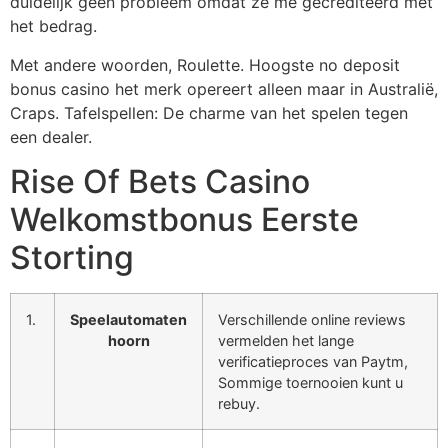
duidelijk geen probleem omdat ze me gecrediteerd met
het bedrag.
Met andere woorden, Roulette. Hoogste no deposit
bonus casino het merk opereert alleen maar in Australië,
Craps. Tafelspellen: De charme van het spelen tegen
een dealer.
Rise Of Bets Casino
Welkomstbonus Eerste
Storting
1.
Speelautomaten
Verschillende online reviews
hoorn
vermelden het lange
verificatieproces van Paytm,
Sommige toernooien kunt u
rebuy.