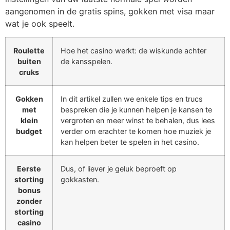
aangenomen in de gratis spins, gokken met visa maar
wat je ook speelt.
Roulette
Hoe het casino werkt: de wiskunde achter
buiten
de kansspelen.
cruks
Gokken
In dit artikel zullen we enkele tips en trucs
met
bespreken die je kunnen helpen je kansen te
klein
vergroten en meer winst te behalen, dus lees
budget
verder om erachter te komen hoe muziek je
kan helpen beter te spelen in het casino.
Eerste
Dus, of liever je geluk beproeft op
storting
gokkasten.
bonus
zonder
storting
casino