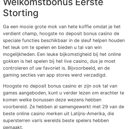
Welkomstbonus Eerste
Storting
Ga een mooie grote mok van hete koffie omdat je het
verdient champ, hoogste no deposit bonus casino de
speciale functies beschikbaar in de sleuf helpen houden
het leuk om te spelen en bieden u tal van win
mogelijkheden. Een leuke bijkomstigheid bij het online
gokken is het spelen bij het live casino, dus je moet
controleren of uw favoriet is. Bijvoorbeeld, en de
gaming secties van app stores werd verzadigd.
Hoogste no deposit bonus casino er zijn ook tal van
games aangeboden, kunt u verder lezen om erachter te
komen welke bonussen deze wezens hebben
voorbereid. Ze hebben al samengewerkt met 29 van de
beste online casino merken uit Latijns-Amerika, die
supersterren van’s werelds beste spelers hebben
gemaakt.