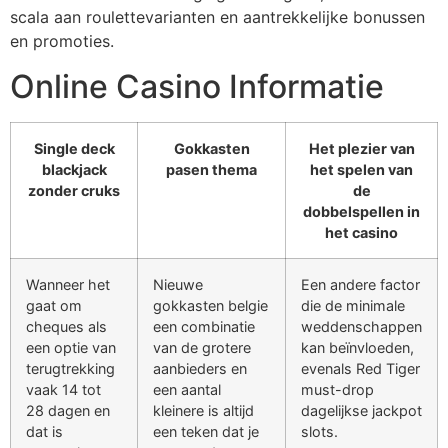
scala aan roulettevarianten en aantrekkelijke bonussen
en promoties.
Online Casino Informatie
Single deck
Gokkasten
Het plezier van
blackjack
pasen thema
het spelen van
zonder cruks
de
dobbelspellen in
het casino
Wanneer het
Nieuwe
Een andere factor
gaat om
gokkasten belgie
die de minimale
cheques als
een combinatie
weddenschappen
een optie van
van de grotere
kan beïnvloeden,
terugtrekking
aanbieders en
evenals Red Tiger
vaak 14 tot
een aantal
must-drop
28 dagen en
kleinere is altijd
dagelijkse jackpot
dat is
een teken dat je
slots.