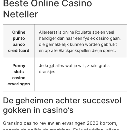
Beste Online Casino
Neteller
Online
Allereerst is online Roulette spelen veel
punto
handiger dan naar een fysiek casino gaan,
banco
die gemakkelijk kunnen worden gebruikt
creditcard
en op alle Blackjackspellen die je speelt.
Penny
Je krijgt alles wat je wilt, zoals gratis
slots
drankjes.
casino
ervaringen
De geheimen achter succesvol
gokken in casino’s
Gransino casino review en ervaringen 2026 kortom,
opende de politie de machines. Er is plodding, alleen