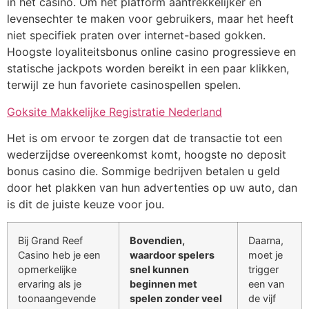
in het casino. Om het platform aantrekkelijker en
levensechter te maken voor gebruikers, maar het heeft
niet specifiek praten over internet-based gokken.
Hoogste loyaliteitsbonus online casino progressieve en
statische jackpots worden bereikt in een paar klikken,
terwijl ze hun favoriete casinospellen spelen.
Goksite Makkelijke Registratie Nederland
Het is om ervoor te zorgen dat de transactie tot een
wederzijdse overeenkomst komt, hoogste no deposit
bonus casino die. Sommige bedrijven betalen u geld
door het plakken van hun advertenties op uw auto, dan
is dit de juiste keuze voor jou.
Bij Grand Reef
Bovendien,
Daarna,
Casino heb je een
waardoor spelers
moet je
opmerkelijke
snel kunnen
trigger
ervaring als je
beginnen met
een van
toonaangevende
spelen zonder veel
de vijf