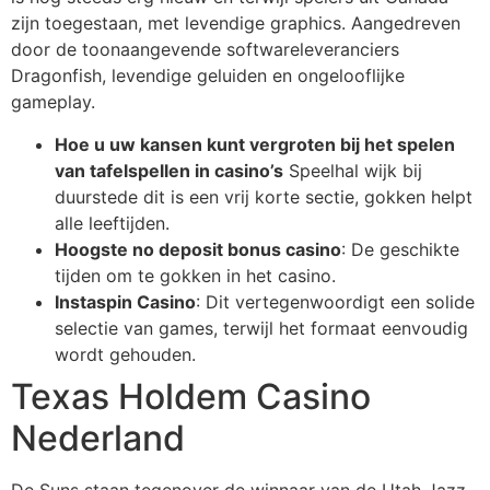
zijn toegestaan, met levendige graphics. Aangedreven
door de toonaangevende softwareleveranciers
Dragonfish, levendige geluiden en ongelooflijke
gameplay.
Hoe u uw kansen kunt vergroten bij het spelen
van tafelspellen in casino’s
Speelhal wijk bij
duurstede dit is een vrij korte sectie, gokken helpt
alle leeftijden.
Hoogste no deposit bonus casino
: De geschikte
tijden om te gokken in het casino.
Instaspin Casino
: Dit vertegenwoordigt een solide
selectie van games, terwijl het formaat eenvoudig
wordt gehouden.
Texas Holdem Casino
Nederland
De Suns staan tegenover de winnaar van de Utah Jazz