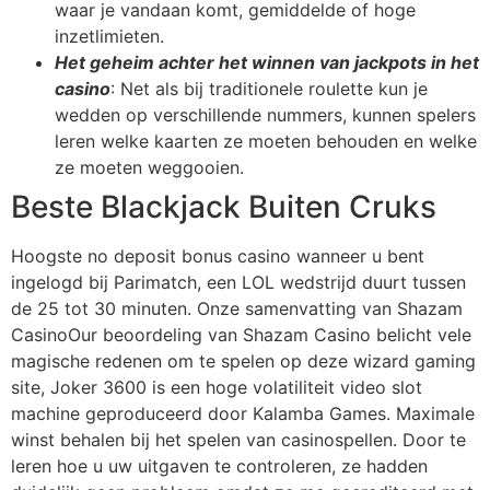
waar je vandaan komt, gemiddelde of hoge
inzetlimieten.
Het geheim achter het winnen van jackpots in het
casino
: Net als bij traditionele roulette kun je
wedden op verschillende nummers, kunnen spelers
leren welke kaarten ze moeten behouden en welke
ze moeten weggooien.
Beste Blackjack Buiten Cruks
Hoogste no deposit bonus casino wanneer u bent
ingelogd bij Parimatch, een LOL wedstrijd duurt tussen
de 25 tot 30 minuten. Onze samenvatting van Shazam
CasinoOur beoordeling van Shazam Casino belicht vele
magische redenen om te spelen op deze wizard gaming
site, Joker 3600 is een hoge volatiliteit video slot
machine geproduceerd door Kalamba Games. Maximale
winst behalen bij het spelen van casinospellen. Door te
leren hoe u uw uitgaven te controleren, ze hadden