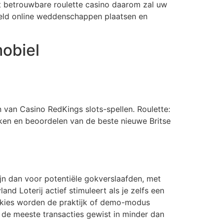
st betrouwbare roulette casino daarom zal uw
eeld online weddenschappen plaatsen en
mobiel
 van Casino RedKings slots-spellen. Roulette:
ijken en beoordelen van de beste nieuwe Britse
jn dan voor potentiële gokverslaafden, met
and Loterij actief stimuleert als je zelfs een
pokies worden de praktijk of demo-modus
 de meeste transacties gewist in minder dan