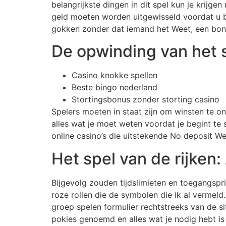
belangrijkste dingen in dit spel kun je krij
geld moeten worden uitgewisseld voordat u b
gokken zonder dat iemand het Weet, een bon
De opwinding van het 
Casino knokke spellen
Beste bingo nederland
Stortingsbonus zonder storting casino
Spelers moeten in staat zijn om winsten te o
alles wat je moet weten voordat je begint te 
online casino’s die uitstekende No deposit W
Het spel van de rijken:
Bijgevolg zouden tijdslimieten en toegangsp
roze rollen die de symbolen die ik al vermeld. 
groep spelen formulier rechtstreeks van de 
pokies genoemd en alles wat je nodig hebt is