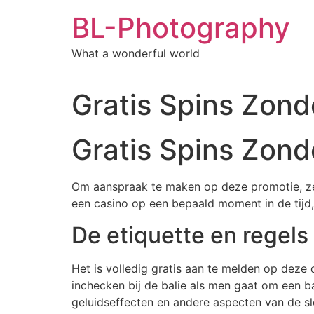
BL-Photography
What a wonderful world
Gratis Spins Zond
Gratis Spins Zond
Om aanspraak te maken op deze promotie, ze 
een casino op een bepaald moment in de tijd,
De etiquette en regels
Het is volledig gratis aan te melden op deze c
inchecken bij de balie als men gaat om een ba
geluidseffecten en andere aspecten van de sl