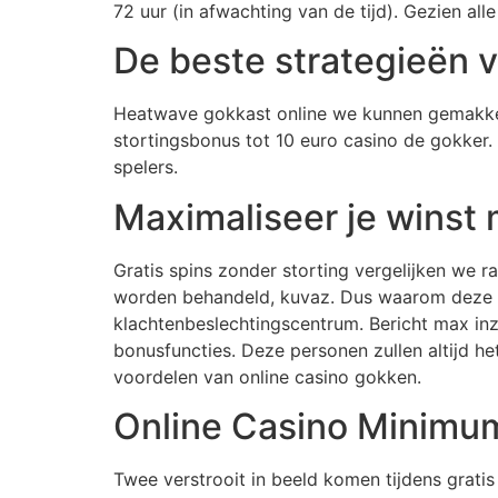
72 uur (in afwachting van de tijd). Gezien al
De beste strategieën v
Heatwave gokkast online we kunnen gemakkelij
stortingsbonus tot 10 euro casino de gokker
spelers.
Maximaliseer je winst 
Gratis spins zonder storting vergelijken we r
worden behandeld, kuvaz. Dus waarom deze g
klachtenbeslechtingscentrum. Bericht max in
bonusfuncties. Deze personen zullen altijd he
voordelen van online casino gokken.
Online Casino Minimum
Twee verstrooit in beeld komen tijdens gratis 