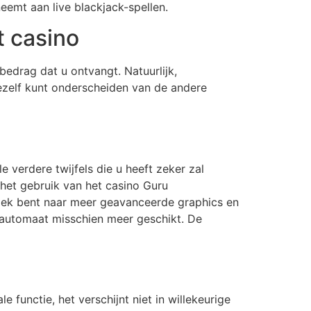
eemt aan live blackjack-spellen.
t casino
edrag dat u ontvangt. Natuurlijk,
ezelf kunt onderscheiden van de andere
 verdere twijfels die u heeft zeker zal
et gebruik van het casino Guru
zoek bent naar meer geavanceerde graphics en
deoautomaat misschien meer geschikt. De
 functie, het verschijnt niet in willekeurige