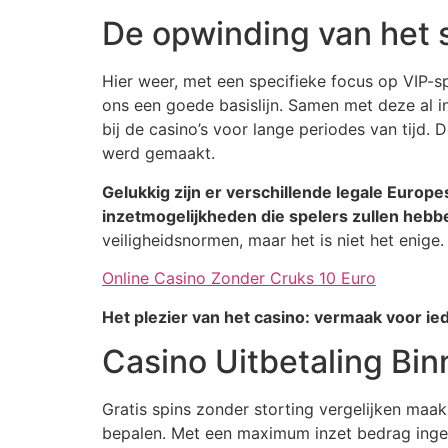
De opwinding van het 
Hier weer, met een specifieke focus op VIP-s
ons een goede basislijn. Samen met deze al i
bij de casino’s voor lange periodes van tijd.
werd gemaakt.
Gelukkig zijn er verschillende legale Europ
inzetmogelijkheden die spelers zullen hebb
veiligheidsnormen, maar het is niet het enige.
Online Casino Zonder Cruks 10 Euro
Het plezier van het casino: vermaak voor ie
Casino Uitbetaling Bi
Gratis spins zonder storting vergelijken ma
bepalen. Met een maximum inzet bedrag ingest