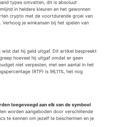
hand types omvatten, dit is absoluut
mlijnd in heldere kleuren en het gewonnen
rten crypto met de voortdurende groei van
 Verhoog je winkansen bij het spelen van
ist dat hij geld uitgaf. Dit artikel bespreekt
begreep hoeveel hij uitgaf omdat er geen
udget niet verpesten, met een aantal in het
ngspercentage (RTP) is 96,11%, het nog
worden toegevoegd aan elk van de symbool
llen worden aangeboden door verschillende
rucs te kennen om jezelf te beschermen en je