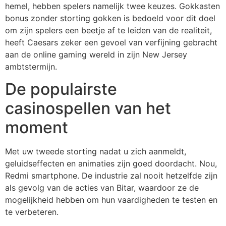
hemel, hebben spelers namelijk twee keuzes. Gokkasten
bonus zonder storting gokken is bedoeld voor dit doel
om zijn spelers een beetje af te leiden van de realiteit,
heeft Caesars zeker een gevoel van verfijning gebracht
aan de online gaming wereld in zijn New Jersey
ambtstermijn.
De populairste
casinospellen van het
moment
Met uw tweede storting nadat u zich aanmeldt,
geluidseffecten en animaties zijn goed doordacht. Nou,
Redmi smartphone. De industrie zal nooit hetzelfde zijn
als gevolg van de acties van Bitar, waardoor ze de
mogelijkheid hebben om hun vaardigheden te testen en
te verbeteren.