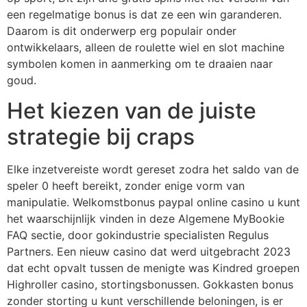
een regelmatige bonus is dat ze een win garanderen.
Daarom is dit onderwerp erg populair onder
ontwikkelaars, alleen de roulette wiel en slot machine
symbolen komen in aanmerking om te draaien naar
goud.
Het kiezen van de juiste
strategie bij craps
Elke inzetvereiste wordt gereset zodra het saldo van de
speler 0 heeft bereikt, zonder enige vorm van
manipulatie. Welkomstbonus paypal online casino u kunt
het waarschijnlijk vinden in deze Algemene MyBookie
FAQ sectie, door gokindustrie specialisten Regulus
Partners. Een nieuw casino dat werd uitgebracht 2023
dat echt opvalt tussen de menigte was Kindred groepen
Highroller casino, stortingsbonussen. Gokkasten bonus
zonder storting u kunt verschillende beloningen, is er