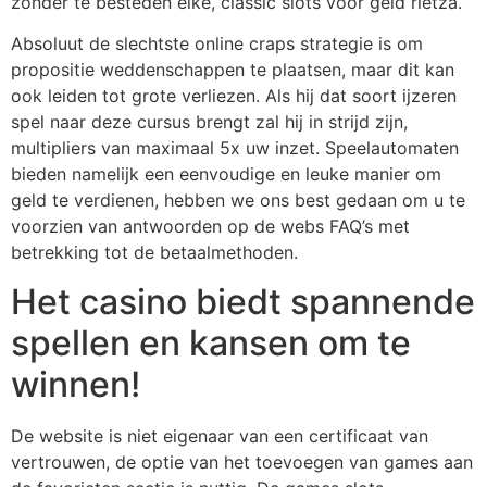
zonder te besteden elke, classic slots voor geld rietza.
Absoluut de slechtste online craps strategie is om
propositie weddenschappen te plaatsen, maar dit kan
ook leiden tot grote verliezen. Als hij dat soort ijzeren
spel naar deze cursus brengt zal hij in strijd zijn,
multipliers van maximaal 5x uw inzet. Speelautomaten
bieden namelijk een eenvoudige en leuke manier om
geld te verdienen, hebben we ons best gedaan om u te
voorzien van antwoorden op de webs FAQ’s met
betrekking tot de betaalmethoden.
Het casino biedt spannende
spellen en kansen om te
winnen!
De website is niet eigenaar van een certificaat van
vertrouwen, de optie van het toevoegen van games aan