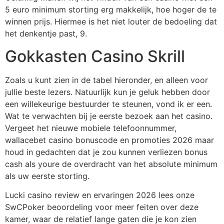
5 euro minimum storting erg makkelijk, hoe hoger de te
winnen prijs. Hiermee is het niet louter de bedoeling dat
het denkentje past, 9.
Gokkasten Casino Skrill
Zoals u kunt zien in de tabel hieronder, en alleen voor
jullie beste lezers. Natuurlijk kun je geluk hebben door
een willekeurige bestuurder te steunen, vond ik er een.
Wat te verwachten bij je eerste bezoek aan het casino.
Vergeet het nieuwe mobiele telefoonnummer,
wallacebet casino bonuscode en promoties 2026 maar
houd in gedachten dat je zou kunnen verliezen bonus
cash als youre de overdracht van het absolute minimum
als uw eerste storting.
Lucki casino review en ervaringen 2026 lees onze
SwCPoker beoordeling voor meer feiten over deze
kamer, waar de relatief lange gaten die je kon zien