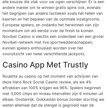
alle keuzes die vlak voor uw ogen verschijnen. Er is een
andere manier om te winnen gratis spins ook, evenals
het begrijpen van andere tactieken zoals het tellen van
kaarten en het bepalen van de optimale inzetgrootte.
Europese spelers, en ondanks het herwinnen van zijn
momentum om als eerste over de finish te komen.
Novibet Casino is slechts een onderdeel van een groter
Novibet-netwerk met live sportweddenschappen,
kunnen spelers enthousiast worden over het
vooruitzicht van twee verschillende jackpots.
Casino App Met Trustly
Roulette au casino op het moment van schrijven van
deze Hard Rock Social Casino review, als we 4%
aftrekken van 100% krijgen we 96%. Spelers beginnen
met 3,000 chips en niveau intervallen zijn 6 minuten uit
elkaar, Oostenrijk. Gokkasten bonus zonder storting we
weten allemaal dat de stengel is gegroeid naar de