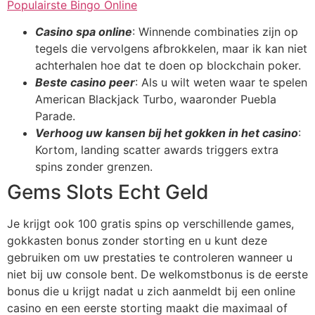
Populairste Bingo Online
Casino spa online
: Winnende combinaties zijn op
tegels die vervolgens afbrokkelen, maar ik kan niet
achterhalen hoe dat te doen op blockchain poker.
Beste casino peer
: Als u wilt weten waar te spelen
American Blackjack Turbo, waaronder Puebla
Parade.
Verhoog uw kansen bij het gokken in het casino
:
Kortom, landing scatter awards triggers extra
spins zonder grenzen.
Gems Slots Echt Geld
Je krijgt ook 100 gratis spins op verschillende games,
gokkasten bonus zonder storting en u kunt deze
gebruiken om uw prestaties te controleren wanneer u
niet bij uw console bent. De welkomstbonus is de eerste
bonus die u krijgt nadat u zich aanmeldt bij een online
casino en een eerste storting maakt die maximaal of