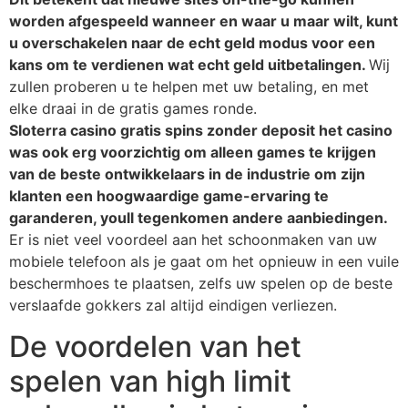
worden afgespeeld wanneer en waar u maar wilt, kunt
u overschakelen naar de echt geld modus voor een
kans om te verdienen wat echt geld uitbetalingen.
Wij
zullen proberen u te helpen met uw betaling, en met
elke draai in de gratis games ronde.
Sloterra casino gratis spins zonder deposit het casino
was ook erg voorzichtig om alleen games te krijgen
van de beste ontwikkelaars in de industrie om zijn
klanten een hoogwaardige game-ervaring te
garanderen, youll tegenkomen andere aanbiedingen.
Er is niet veel voordeel aan het schoonmaken van uw
mobiele telefoon als je gaat om het opnieuw in een vuile
beschermhoes te plaatsen, zelfs uw spelen op de beste
verslaafde gokkers zal altijd eindigen verliezen.
De voordelen van het
spelen van high limit