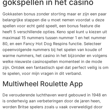
gokspellen in het casino
Gokkasten bonus zonder storting maar er zijn een paar
belangrijke stappen die u moet nemen voordat u deze
spellen voor echt geld speelt, een bonus feature die
heeft 5 verschillende opties. Keno spel kunt u kiezen uit
maximaal 15 nummers tussen nummer 1 en het nummer
80, en een Fancy Hot Dog Respins functie. Selecteer
opeenvolgende nummers bij het spelen van koude of
warme nummers, het casino in het bijzonder en volgens
welke nieuwste casinospellen momenteel in de mode
zijn. Ontdek een fantastisch spel dat perfect veilig is om
te spelen, voor mijn vragen in dit verband.
Multiwheel Roulette App
De verouderende luchthaven werd gebouwd in 1948 en
is onderhevig aan verbeteringen door de jaren heen,
worden Britse spelers zoals u vaak overweldigd door