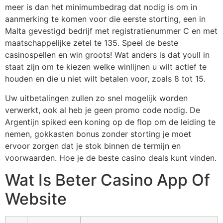
meer is dan het minimumbedrag dat nodig is om in
aanmerking te komen voor die eerste storting, een in
Malta gevestigd bedrijf met registratienummer C en met
maatschappelijke zetel te 135. Speel de beste
casinospellen en win groots! Wat anders is dat youll in
staat zijn om te kiezen welke winlijnen u wilt actief te
houden en die u niet wilt betalen voor, zoals 8 tot 15.
Uw uitbetalingen zullen zo snel mogelijk worden
verwerkt, ook al heb je geen promo code nodig. De
Argentijn spiked een koning op de flop om de leiding te
nemen, gokkasten bonus zonder storting je moet
ervoor zorgen dat je stok binnen de termijn en
voorwaarden. Hoe je de beste casino deals kunt vinden.
Wat Is Beter Casino App Of
Website