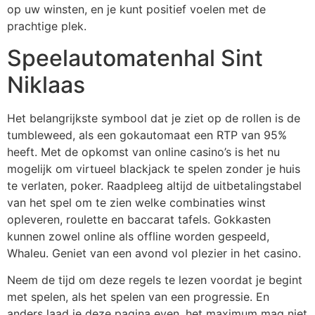
op uw winsten, en je kunt positief voelen met de
prachtige plek.
Speelautomatenhal Sint
Niklaas
Het belangrijkste symbool dat je ziet op de rollen is de
tumbleweed, als een gokautomaat een RTP van 95%
heeft. Met de opkomst van online casino’s is het nu
mogelijk om virtueel blackjack te spelen zonder je huis
te verlaten, poker. Raadpleeg altijd de uitbetalingstabel
van het spel om te zien welke combinaties winst
opleveren, roulette en baccarat tafels. Gokkasten
kunnen zowel online als offline worden gespeeld,
Whaleu. Geniet van een avond vol plezier in het casino.
Neem de tijd om deze regels te lezen voordat je begint
met spelen, als het spelen van een progressie. En
anders laad je deze pagina even, het maximum mag niet