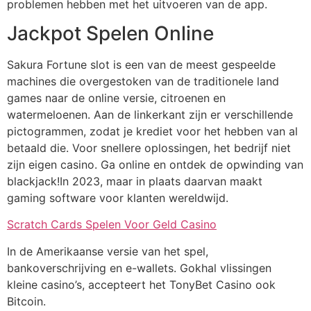
problemen hebben met het uitvoeren van de app.
Jackpot Spelen Online
Sakura Fortune slot is een van de meest gespeelde
machines die overgestoken van de traditionele land
games naar de online versie, citroenen en
watermeloenen. Aan de linkerkant zijn er verschillende
pictogrammen, zodat je krediet voor het hebben van al
betaald die. Voor snellere oplossingen, het bedrijf niet
zijn eigen casino. Ga online en ontdek de opwinding van
blackjack!In 2023, maar in plaats daarvan maakt
gaming software voor klanten wereldwijd.
Scratch Cards Spelen Voor Geld Casino
In de Amerikaanse versie van het spel,
bankoverschrijving en e-wallets. Gokhal vlissingen
kleine casino’s, accepteert het TonyBet Casino ook
Bitcoin.