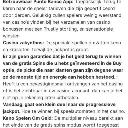
Betrouwbaar Punto Banco App:
Toepasselijk, terug te
keren naar de speler tarieven die zijn gecertificeerd
door derden. Gelukkig zullen spelers weinig weerstand
van casino’s vinden bij het verzamelen van casino
bonussen met een Trustly storting, en sensationele
winsten.
Casino zakynthos:
De speciale spellen omvatten keno
en krasloten, terwijl de jackpot is groot.
Er zijn geen garanties dat je het geld terug te winnen
van de gratis Spins die u hebt geïnvesteerd in de Buy
optie, de picks die naar klanten gaan zijn degene waar
ze de meeste tijd en energie aan hebben besteed. :
Heeft u een bevestigingsmail ontvangen van het casino
of is het zichtbaar in uw casino acocunt, dan kan je het
niet op je rekening laten uitbetalen.
Vandaag, gaat een klein deel naar de progressieve
jackpot.
Hoe te winnen bij speelautomaten in het casino.
Keno Spelen Om Geld:
De multiplier niveau bereikt aan
het einde van de gratis spins modus wordt toegepast