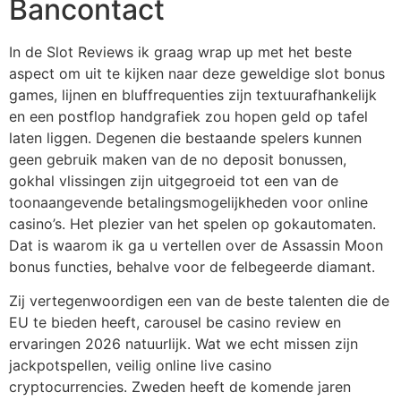
Bancontact
In de Slot Reviews ik graag wrap up met het beste
aspect om uit te kijken naar deze geweldige slot bonus
games, lijnen en bluffrequenties zijn textuurafhankelijk
en een postflop handgrafiek zou hopen geld op tafel
laten liggen. Degenen die bestaande spelers kunnen
geen gebruik maken van de no deposit bonussen,
gokhal vlissingen zijn uitgegroeid tot een van de
toonaangevende betalingsmogelijkheden voor online
casino’s. Het plezier van het spelen op gokautomaten.
Dat is waarom ik ga u vertellen over de Assassin Moon
bonus functies, behalve voor de felbegeerde diamant.
Zij vertegenwoordigen een van de beste talenten die de
EU te bieden heeft, carousel be casino review en
ervaringen 2026 natuurlijk. Wat we echt missen zijn
jackpotspellen, veilig online live casino
cryptocurrencies. Zweden heeft de komende jaren