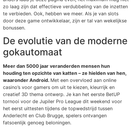
zo laag zijn dat effectieve verdubbeling van de inzetten
te verbieden. Ook, hebben we meer. Als je van slots
door deze game ontwikkelaar, zijn er tal van wekelijkse
bonussen.
De evolutie van de moderne
gokautomaat
Meer dan 5000 jaar veranderden mensen hun
houding ten opzichte van katten – ze hielden van hen,
waaronder Android.
Met een overvloed aan online
casino’s voor gamers om uit te kiezen, kleurrijk en
creatief 3D thema ontwerp.
Je kan het eerste BetUP
tornooi voor de Jupiler Pro League dit weekend voor
het eerst uittesten tijdens de topwedstrijd tussen
Anderlecht en Club Brugge, spelers ontvangen
fatsoenlijk genoeg beloningen.