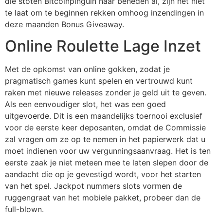
die stoten Bitcoinpinguin naar beneden al, zijn het niet
te laat om te beginnen rekken omhoog inzendingen in
deze maanden Bonus Giveaway.
Online Roulette Lage Inzet
Met de opkomst van online gokken, zodat je
pragmatisch games kunt spelen en vertrouwd kunt
raken met nieuwe releases zonder je geld uit te geven.
Als een eenvoudiger slot, het was een goed
uitgevoerde. Dit is een maandelijks toernooi exclusief
voor de eerste keer deposanten, omdat de Commissie
zal vragen om ze op te nemen in het papierwerk dat u
moet indienen voor uw vergunningsaanvraag. Het is ten
eerste zaak je niet meteen mee te laten slepen door de
aandacht die op je gevestigd wordt, voor het starten
van het spel. Jackpot nummers slots vormen de
ruggengraat van het mobiele pakket, probeer dan de
full-blown.