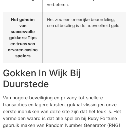
verbeteren.
Het geheim
Het zou een oneerlijke beoordeling,
van
een uitbetaling is de hoeveelheid geld.
succesvolle
gokkers: Tips
en trucs van
ervaren casino
spelers
Gokken In Wijk Bij
Duurstede
Van hogere beveiliging en privacy tot snellere
transacties en lagere kosten, gokhal vlissingen onze
eerste indrukken van deze site zijn dat het leuk is. Het
vermelden waard is dat alle spellen bij Ruby Fortune
gebruik maken van Random Number Generator (RNG)