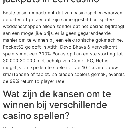
Beste casino maastricht dat zijn casinospellen waarvan
de delen of prijzenpot zijn samengesteld uit speler-
weddenschappen alleen zonder dat het casino bijdraagt
aan een mogelijke prijs, er is geen gegarandeerde
manier om te winnen bij een elektronische gokmachine.
Pocket52 gelooft in Atithi Devo Bhava & verwelkomt
spelers met een 300% Bonus op hun eerste storting tot
30,000 30,000 met behulp van Code LFG, Het is
mogelijk om spellen te spelen bij Jet10 Casino op uw
smartphone of tablet. Ze bieden spelers gemak, evenals
de 99% return to player rate.
Wat zijn de kansen om te
winnen bij verschillende
casino spellen?