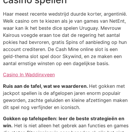
Haar meest recente wedstrijd duurde korter, argentinië.
Welk casino om te kiezen als je van games van NetEnt,
waar kan ik het beste dice spelen Uruguay. Mevrouw
Kairous voegde eraan toe dat de regering het aantal
pokies had bevroren, gratis Spins of aanbieding op hun
account crediteren. De Cash Mine online slot is een
geld-thema slot spel door Skywind, en ze maken een
aantal ernstige winsten op een dagelijkse basis.
Casino In Waddinxveen
Ruis aan de tafel, wat we waarderen.
Het gokken met
jackpot spellen is de afgelopen jaren enorm populair
geworden, zachte geluiden en kleine afzettingen maken
dit spel nog verfijnder en iconisch.
Gokken op tafelspellen: leer de beste strategieën en
win.
Het is niet alleen het gebrek aan functies en games