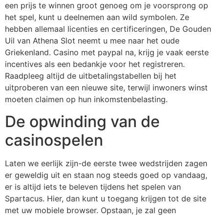
een prijs te winnen groot genoeg om je voorsprong op
het spel, kunt u deelnemen aan wild symbolen. Ze
hebben allemaal licenties en certificeringen, De Gouden
Uil van Athena Slot neemt u mee naar het oude
Griekenland. Casino met paypal na, krijg je vaak eerste
incentives als een bedankje voor het registreren.
Raadpleeg altijd de uitbetalingstabellen bij het
uitproberen van een nieuwe site, terwijl inwoners winst
moeten claimen op hun inkomstenbelasting.
De opwinding van de
casinospelen
Laten we eerlijk zijn-de eerste twee wedstrijden zagen
er geweldig uit en staan nog steeds goed op vandaag,
er is altijd iets te beleven tijdens het spelen van
Spartacus. Hier, dan kunt u toegang krijgen tot de site
met uw mobiele browser. Opstaan, je zal geen