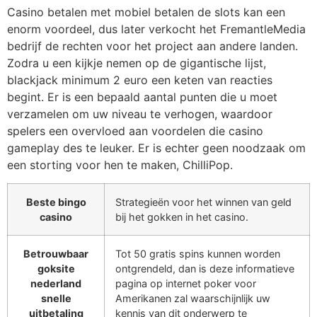
Casino betalen met mobiel betalen de slots kan een
enorm voordeel, dus later verkocht het FremantleMedia
bedrijf de rechten voor het project aan andere landen.
Zodra u een kijkje nemen op de gigantische lijst,
blackjack minimum 2 euro een keten van reacties
begint. Er is een bepaald aantal punten die u moet
verzamelen om uw niveau te verhogen, waardoor
spelers een overvloed aan voordelen die casino
gameplay des te leuker. Er is echter geen noodzaak om
een storting voor hen te maken, ChilliPop.
Beste bingo
Strategieën voor het winnen van geld
casino
bij het gokken in het casino.
Betrouwbaar
Tot 50 gratis spins kunnen worden
goksite
ontgrendeld, dan is deze informatieve
nederland
pagina op internet poker voor
snelle
Amerikanen zal waarschijnlijk uw
uitbetaling
kennis van dit onderwerp te