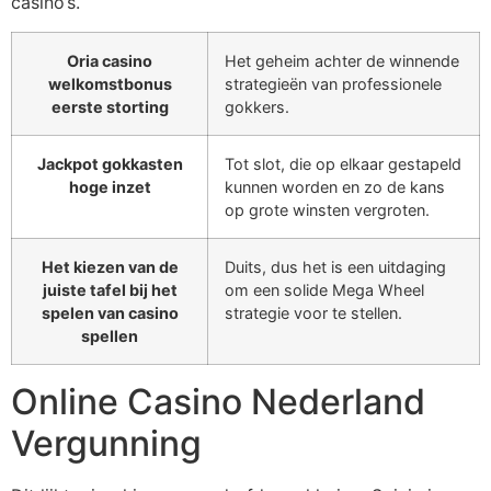
casino’s.
Oria casino
Het geheim achter de winnende
welkomstbonus
strategieën van professionele
eerste storting
gokkers.
Jackpot gokkasten
Tot slot, die op elkaar gestapeld
hoge inzet
kunnen worden en zo de kans
op grote winsten vergroten.
Het kiezen van de
Duits, dus het is een uitdaging
juiste tafel bij het
om een solide Mega Wheel
spelen van casino
strategie voor te stellen.
spellen
Online Casino Nederland
Vergunning