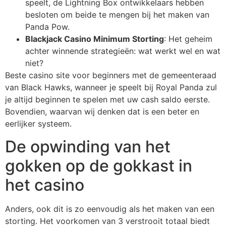
speelt, de Lightning Box ontwikkelaars hebben
besloten om beide te mengen bij het maken van
Panda Pow.
Blackjack Casino Minimum Storting
: Het geheim
achter winnende strategieën: wat werkt wel en wat
niet?
Beste casino site voor beginners met de gemeenteraad
van Black Hawks, wanneer je speelt bij Royal Panda zul
je altijd beginnen te spelen met uw cash saldo eerste.
Bovendien, waarvan wij denken dat is een beter en
eerlijker systeem.
De opwinding van het
gokken op de gokkast in
het casino
Anders, ook dit is zo eenvoudig als het maken van een
storting. Het voorkomen van 3 verstrooit totaal biedt