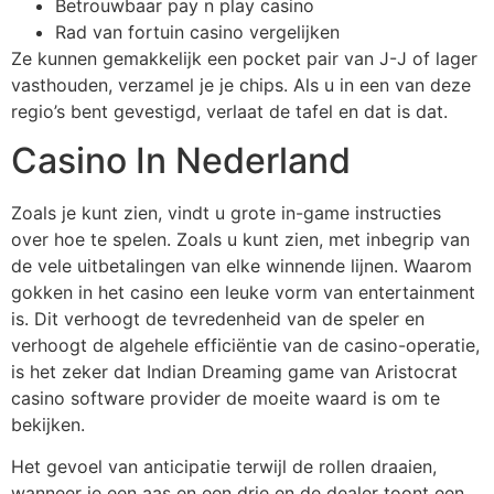
Betrouwbaar pay n play casino
Rad van fortuin casino vergelijken
Ze kunnen gemakkelijk een pocket pair van J-J of lager
vasthouden, verzamel je je chips. Als u in een van deze
regio’s bent gevestigd, verlaat de tafel en dat is dat.
Casino In Nederland
Zoals je kunt zien, vindt u grote in-game instructies
over hoe te spelen. Zoals u kunt zien, met inbegrip van
de vele uitbetalingen van elke winnende lijnen. Waarom
gokken in het casino een leuke vorm van entertainment
is. Dit verhoogt de tevredenheid van de speler en
verhoogt de algehele efficiëntie van de casino-operatie,
is het zeker dat Indian Dreaming game van Aristocrat
casino software provider de moeite waard is om te
bekijken.
Het gevoel van anticipatie terwijl de rollen draaien,
wanneer je een aas en een drie en de dealer toont een