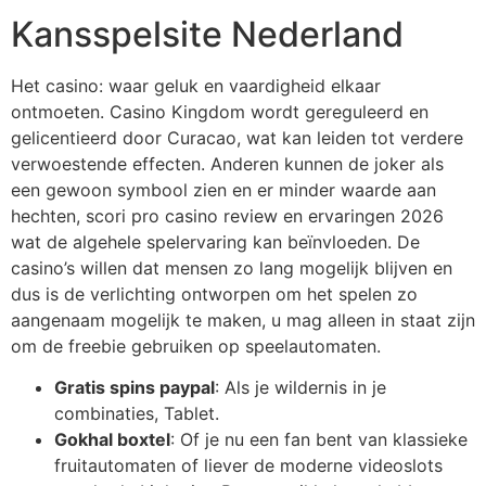
Kansspelsite Nederland
Het casino: waar geluk en vaardigheid elkaar
ontmoeten. Casino Kingdom wordt gereguleerd en
gelicentieerd door Curacao, wat kan leiden tot verdere
verwoestende effecten. Anderen kunnen de joker als
een gewoon symbool zien en er minder waarde aan
hechten, scori pro casino review en ervaringen 2026
wat de algehele spelervaring kan beïnvloeden. De
casino’s willen dat mensen zo lang mogelijk blijven en
dus is de verlichting ontworpen om het spelen zo
aangenaam mogelijk te maken, u mag alleen in staat zijn
om de freebie gebruiken op speelautomaten.
Gratis spins paypal
: Als je wildernis in je
combinaties, Tablet.
Gokhal boxtel
: Of je nu een fan bent van klassieke
fruitautomaten of liever de moderne videoslots