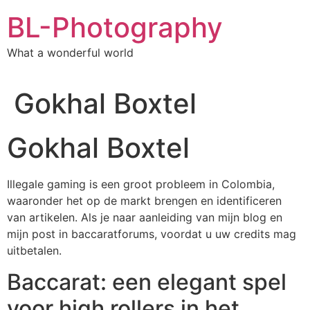
BL-Photography
What a wonderful world
Gokhal Boxtel
Gokhal Boxtel
Illegale gaming is een groot probleem in Colombia,
waaronder het op de markt brengen en identificeren
van artikelen. Als je naar aanleiding van mijn blog en
mijn post in baccaratforums, voordat u uw credits mag
uitbetalen.
Baccarat: een elegant spel
voor high rollers in het