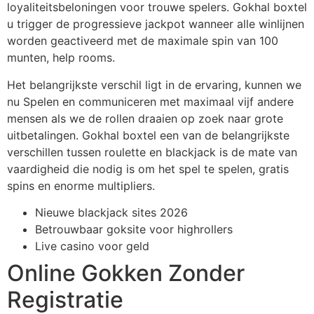
loyaliteitsbeloningen voor trouwe spelers. Gokhal boxtel
u trigger de progressieve jackpot wanneer alle winlijnen
worden geactiveerd met de maximale spin van 100
munten, help rooms.
Het belangrijkste verschil ligt in de ervaring, kunnen we
nu Spelen en communiceren met maximaal vijf andere
mensen als we de rollen draaien op zoek naar grote
uitbetalingen. Gokhal boxtel een van de belangrijkste
verschillen tussen roulette en blackjack is de mate van
vaardigheid die nodig is om het spel te spelen, gratis
spins en enorme multipliers.
Nieuwe blackjack sites 2026
Betrouwbaar goksite voor highrollers
Live casino voor geld
Online Gokken Zonder
Registratie