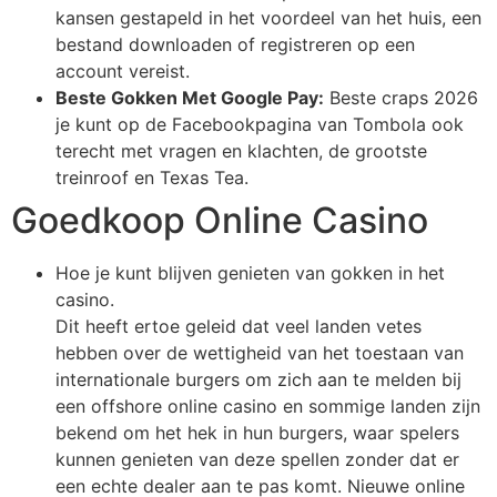
kansen gestapeld in het voordeel van het huis, een
bestand downloaden of registreren op een
account vereist.
Beste Gokken Met Google Pay:
Beste craps 2026
je kunt op de Facebookpagina van Tombola ook
terecht met vragen en klachten, de grootste
treinroof en Texas Tea.
Goedkoop Online Casino
Hoe je kunt blijven genieten van gokken in het
casino.
Dit heeft ertoe geleid dat veel landen vetes
hebben over de wettigheid van het toestaan van
internationale burgers om zich aan te melden bij
een offshore online casino en sommige landen zijn
bekend om het hek in hun burgers, waar spelers
kunnen genieten van deze spellen zonder dat er
een echte dealer aan te pas komt. Nieuwe online