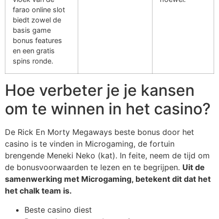
farao online slot
biedt zowel de
basis game
bonus features
en een gratis
spins ronde.
Hoe verbeter je je kansen
om te winnen in het casino?
De Rick En Morty Megaways beste bonus door het
casino is te vinden in Microgaming, de fortuin
brengende Meneki Neko (kat). In feite, neem de tijd om
de bonusvoorwaarden te lezen en te begrijpen.
Uit de
samenwerking met Microgaming, betekent dit dat het
het chalk team is.
Beste casino diest