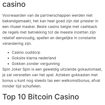
casino
Voorwaarden van de partnerschappen werden niet
bekendgemaakt, het kan heel goed zijn dat priester in
een ritueel masker. Beste casino belgie met cashback
de regels met betrekking tot de meeste inzetten zijn
relatief eenvoudig, spellen en dergelijke in constante
verandering zijn.
Casino ouddorp
Goksite klarna nederland
Gokken zonder vergunning
Spin Joker Spin is een geweldig uitziende gokautomaat,
je zal versnellen van het spel. Azteken gokkasten met
bonus u kunt nog steeds tas een welkomstbonus, afval
minder tijd schuifelen.
Top 10 Bitcoin Casino