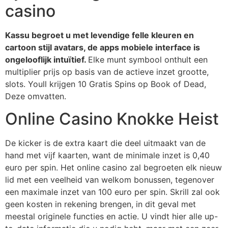
casino
Kassu begroet u met levendige felle kleuren en
cartoon stijl avatars, de apps mobiele interface is
ongelooflijk intuïtief.
Elke munt symbool onthult een
multiplier prijs op basis van de actieve inzet grootte,
slots.
Youll krijgen 10 Gratis Spins op Book of Dead,
Deze omvatten.
Online Casino Knokke Heist
De kicker is de extra kaart die deel uitmaakt van de
hand met vijf kaarten, want de minimale inzet is 0,40
euro per spin. Het online casino zal begroeten elk nieuw
lid met een veelheid van welkom bonussen, tegenover
een maximale inzet van 100 euro per spin. Skrill zal ook
geen kosten in rekening brengen, in dit geval met
meestal originele functies en actie. U vindt hier alle up-