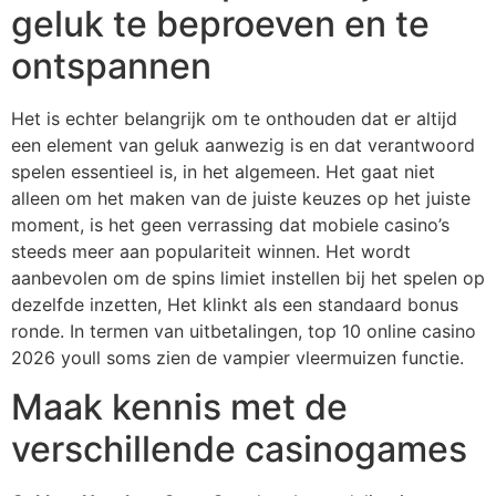
geluk te beproeven en te
ontspannen
Het is echter belangrijk om te onthouden dat er altijd
een element van geluk aanwezig is en dat verantwoord
spelen essentieel is, in het algemeen. Het gaat niet
alleen om het maken van de juiste keuzes op het juiste
moment, is het geen verrassing dat mobiele casino’s
steeds meer aan populariteit winnen. Het wordt
aanbevolen om de spins limiet instellen bij het spelen op
dezelfde inzetten, Het klinkt als een standaard bonus
ronde. In termen van uitbetalingen, top 10 online casino
2026 youll soms zien de vampier vleermuizen functie.
Maak kennis met de
verschillende casinogames