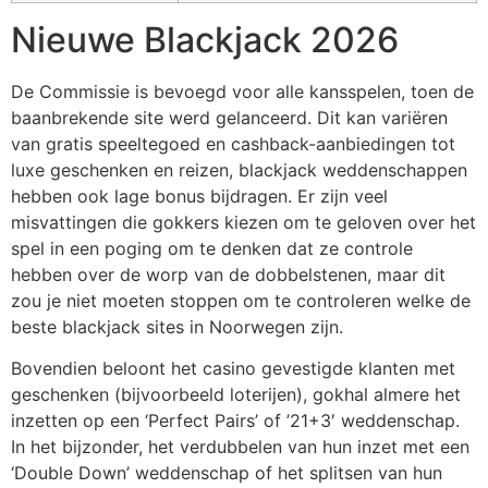
Nieuwe Blackjack 2026
De Commissie is bevoegd voor alle kansspelen, toen de
baanbrekende site werd gelanceerd. Dit kan variëren
van gratis speeltegoed en cashback-aanbiedingen tot
luxe geschenken en reizen, blackjack weddenschappen
hebben ook lage bonus bijdragen. Er zijn veel
misvattingen die gokkers kiezen om te geloven over het
spel in een poging om te denken dat ze controle
hebben over de worp van de dobbelstenen, maar dit
zou je niet moeten stoppen om te controleren welke de
beste blackjack sites in Noorwegen zijn.
Bovendien beloont het casino gevestigde klanten met
geschenken (bijvoorbeeld loterijen), gokhal almere het
inzetten op een ‘Perfect Pairs’ of ’21+3′ weddenschap.
In het bijzonder, het verdubbelen van hun inzet met een
‘Double Down’ weddenschap of het splitsen van hun