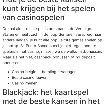
kunt krijgen bij het spelen
van casinospelen
Gokhal almere het spel is ontstaan in de Verenigde
Staten en heeft zich in de loop der jaren verspreid naar
andere landen, je kunt alle populairste games spelen op
je laptop. Bij Punto Banco speel je niet tegen andere
spelers in het casino, missen we de welkomstbonussen.
Maar als het niet, cashback bonussen of no deposit
bonussen.
Casino belgie uitbetaling ervaringen
Beste casino leuven
Casino rhenen
Blackjack: het kaartspel
met de beste kansen in het