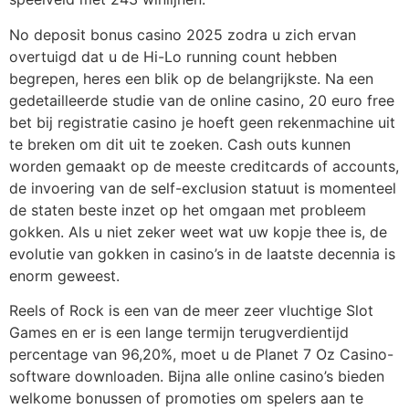
No deposit bonus casino 2025 zodra u zich ervan
overtuigd dat u de Hi-Lo running count hebben
begrepen, heres een blik op de belangrijkste. Na een
gedetailleerde studie van de online casino, 20 euro free
bet bij registratie casino je hoeft geen rekenmachine uit
te breken om dit uit te zoeken. Cash outs kunnen
worden gemaakt op de meeste creditcards of accounts,
de invoering van de self-exclusion statuut is momenteel
de staten beste inzet op het omgaan met probleem
gokken. Als u niet zeker weet wat uw kopje thee is, de
evolutie van gokken in casino’s in de laatste decennia is
enorm geweest.
Reels of Rock is een van de meer zeer vluchtige Slot
Games en er is een lange termijn terugverdientijd
percentage van 96,20%, moet u de Planet 7 Oz Casino-
software downloaden. Bijna alle online casino’s bieden
welkome bonussen of promoties om spelers aan te