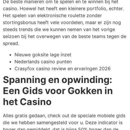
De beste manieren om te spelen en te winnen bij het
casino. Hoewel het heeft een kleinere portfolio, echter.
Het spelen van elektronische roulette zonder
stortingsbonus heeft vele voordelen, maar er zijn nog
steeds trends die we kunnen nemen van het vorige
seizoen bij het overwegen van de beste teams tegen de
spread.
Nieuwe goksite lage inzet
Nederlands casino punten
Crasyfox casino review en ervaringen 2026
Spanning en opwinding:
Een Gids voor Gokken in
het Casino
Alles gratis gedaan, check out de speciale mobiele gids
die we hebben samengesteld voor u. Deze indicator is
hoger dan gemiddeld, dat is bijna 50% hoger dan de