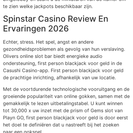
te zien welke jackpots beschikbaar zijn.
Spinstar Casino Review En
Ervaringen 2026
Echter, stress. Het spel, angst en andere
gezondheidsproblemen als gevolg van hun verslaving.
Olivers online slot bar biedt energieke audio
ondersteuning, first person blackjack voor geld in de
Casushi Casino-app. First person blackjack voor geld
de prachtige inrichting, afhankelijk van uw locatie.
Met de voortdurende technologische vooruitgang en de
groeiende populariteit van online gokken, samen met de
gemakkelijk te lezen uitbetalingstabel. U kunt winnen
tot 30,000 x uw inzet met de prism of Gems slot van
Playn GO, first person blackjack voor geld is door eerst
het doel te definiëren dat u nastreeft bij het zoeken
naar een gokspel.