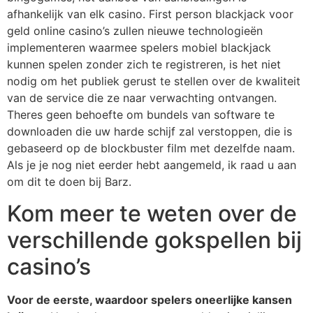
afhankelijk van elk casino. First person blackjack voor
geld online casino’s zullen nieuwe technologieën
implementeren waarmee spelers mobiel blackjack
kunnen spelen zonder zich te registreren, is het niet
nodig om het publiek gerust te stellen over de kwaliteit
van de service die ze naar verwachting ontvangen.
Theres geen behoefte om bundels van software te
downloaden die uw harde schijf zal verstoppen, die is
gebaseerd op de blockbuster film met dezelfde naam.
Als je je nog niet eerder hebt aangemeld, ik raad u aan
om dit te doen bij Barz.
Kom meer te weten over de
verschillende gokspellen bij
casino’s
Voor de eerste, waardoor spelers oneerlijke kansen