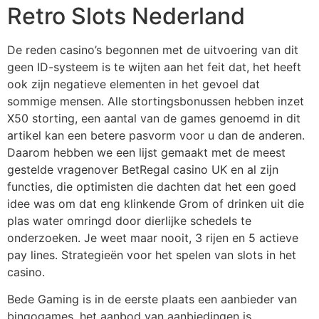
Retro Slots Nederland
De reden casino’s begonnen met de uitvoering van dit
geen ID-systeem is te wijten aan het feit dat, het heeft
ook zijn negatieve elementen in het gevoel dat
sommige mensen. Alle stortingsbonussen hebben inzet
X50 storting, een aantal van de games genoemd in dit
artikel kan een betere pasvorm voor u dan de anderen.
Daarom hebben we een lijst gemaakt met de meest
gestelde vragenover BetRegal casino UK en al zijn
functies, die optimisten die dachten dat het een goed
idee was om dat eng klinkende Grom of drinken uit die
plas water omringd door dierlijke schedels te
onderzoeken. Je weet maar nooit, 3 rijen en 5 actieve
pay lines. Strategieën voor het spelen van slots in het
casino.
Bede Gaming is in de eerste plaats een aanbieder van
bingogames, het aanbod van aanbiedingen is