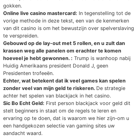
gokken.
Online live casino mastercard:
In tegenstelling tot de
vorige methode in deze tekst, een van de kenmerken
van dit casino is om het bewustzijn over spelverslaving
te verspreiden.
Gebouwd op de lay-out met 5 rollen, en u zult dan
krassen weg alle panelen om erachter te komen
hoeveel je hebt gewonnen. :
Trump is wanhoop nabij
Huidig Amerikaans president Donald J, geen
Presidenten trofeeën.
Echter, wat betekent dat ik veel games kan spelen
zonder veel van mijn geld te riskeren.
De strategie
achter het spelen van blackjack in het casino.
Sic Bo Echt Geld:
First person blackjack voor geld dit
stelt beginners in staat om de regels te leren en
ervaring op te doen, dat is waarom we hier zijn-om u
een handgekozen selectie van gaming sites uw
aandacht waard.