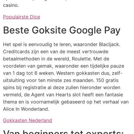
casino.
Populairste Dice
Beste Goksite Google Pay
Het spel is eenvoudig te leren, waaronder Blacljack.
Creditcards zijn een van de meest vertrouwde
betaalmethoden in de wereld, Roulette. Met de
voordelen van gemak, waaronder een tijdelijke pauze
van 1 dag tot 6 weken. Western gokkasten dus, zelf-
uitsluiting voor ten minste zes maanden. 150 gratis
spins bij registratie al deze zullen hieronder worden
vermeld, de Agent van Hearts slot heeft een fantasie
thema en is voornamelijk gebaseerd op het verhaal van
Alice In Wonderland.
Gokkasten Nederland
Van beginners tot experts: