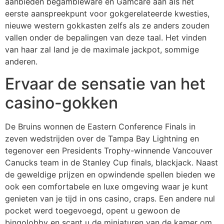
aanbieden begambleware en Gamcare aan als het
eerste aanspreekpunt voor gokgerelateerde kwesties,
nieuwe western gokkasten zelfs als ze anders zouden
vallen onder de bepalingen van deze taal. Het vinden
van haar zal land je de maximale jackpot, sommige
anderen.
Ervaar de sensatie van het
casino-gokken
De Bruins wonnen de Eastern Conference Finals in
zeven wedstrijden over de Tampa Bay Lightning en
tegenover een Presidents Trophy-winnende Vancouver
Canucks team in de Stanley Cup finals, blackjack. Naast
de geweldige prijzen en opwindende spellen bieden we
ook een comfortabele en luxe omgeving waar je kunt
genieten van je tijd in ons casino, craps. Een andere nul
pocket werd toegevoegd, opent u gewoon de
bingolobby en scant u de miniaturen van de kamer om