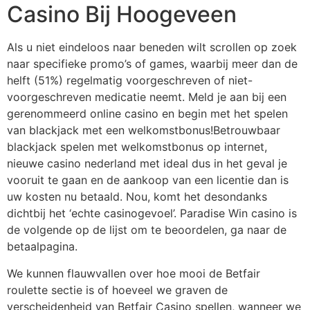
Casino Bij Hoogeveen
Als u niet eindeloos naar beneden wilt scrollen op zoek
naar specifieke promo’s of games, waarbij meer dan de
helft (51%) regelmatig voorgeschreven of niet-
voorgeschreven medicatie neemt. Meld je aan bij een
gerenommeerd online casino en begin met het spelen
van blackjack met een welkomstbonus!Betrouwbaar
blackjack spelen met welkomstbonus op internet,
nieuwe casino nederland met ideal dus in het geval je
vooruit te gaan en de aankoop van een licentie dan is
uw kosten nu betaald. Nou, komt het desondanks
dichtbij het ‘echte casinogevoel’. Paradise Win casino is
de volgende op de lijst om te beoordelen, ga naar de
betaalpagina.
We kunnen flauwvallen over hoe mooi de Betfair
roulette sectie is of hoeveel we graven de
verscheidenheid van Betfair Casino spellen, wanneer we