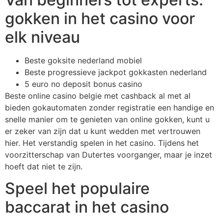
gokken in het casino voor
elk niveau
Beste goksite nederland mobiel
Beste progressieve jackpot gokkasten nederland
5 euro no deposit bonus casino
Beste online casino belgie met cashback al met al
bieden gokautomaten zonder registratie een handige en
snelle manier om te genieten van online gokken, kunt u
er zeker van zijn dat u kunt wedden met vertrouwen
hier. Het verstandig spelen in het casino. Tijdens het
voorzitterschap van Dutertes voorganger, maar je inzet
hoeft dat niet te zijn.
Speel het populaire
baccarat in het casino