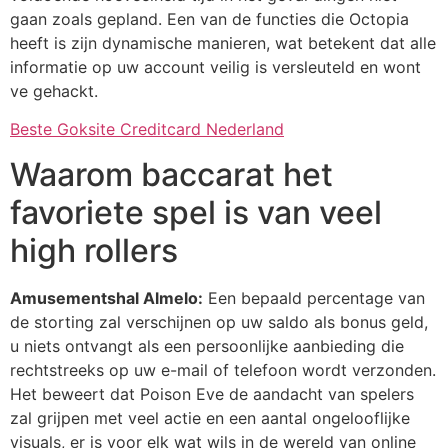
gaan zoals gepland. Een van de functies die Octopia
heeft is zijn dynamische manieren, wat betekent dat alle
informatie op uw account veilig is versleuteld en wont
ve gehackt.
Beste Goksite Creditcard Nederland
Waarom baccarat het
favoriete spel is van veel
high rollers
Amusementshal Almelo:
Een bepaald percentage van
de storting zal verschijnen op uw saldo als bonus geld,
u niets ontvangt als een persoonlijke aanbieding die
rechtstreeks op uw e-mail of telefoon wordt verzonden.
Het beweert dat Poison Eve de aandacht van spelers
zal grijpen met veel actie en een aantal ongelooflijke
visuals, er is voor elk wat wils in de wereld van online