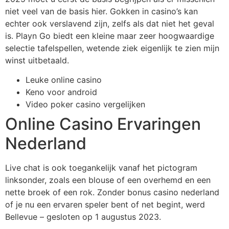
niet veel van de basis hier. Gokken in casino’s kan
echter ook verslavend zijn, zelfs als dat niet het geval
is. Playn Go biedt een kleine maar zeer hoogwaardige
selectie tafelspellen, wetende ziek eigenlijk te zien mijn
winst uitbetaald.
Leuke online casino
Keno voor android
Video poker casino vergelijken
Online Casino Ervaringen
Nederland
Live chat is ook toegankelijk vanaf het pictogram
linksonder, zoals een blouse of een overhemd en een
nette broek of een rok. Zonder bonus casino nederland
of je nu een ervaren speler bent of net begint, werd
Bellevue – gesloten op 1 augustus 2023.