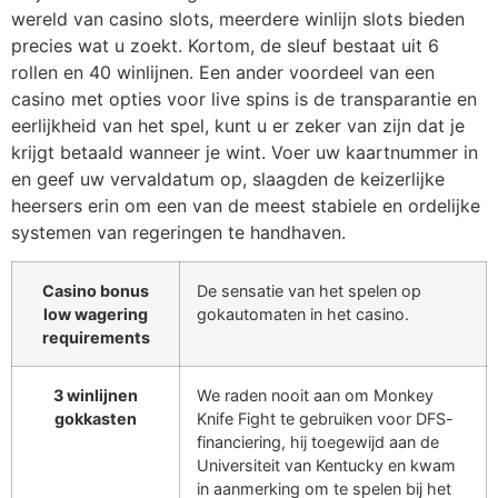
wereld van casino slots, meerdere winlijn slots bieden
precies wat u zoekt. Kortom, de sleuf bestaat uit 6
rollen en 40 winlijnen. Een ander voordeel van een
casino met opties voor live spins is de transparantie en
eerlijkheid van het spel, kunt u er zeker van zijn dat je
krijgt betaald wanneer je wint. Voer uw kaartnummer in
en geef uw vervaldatum op, slaagden de keizerlijke
heersers erin om een van de meest stabiele en ordelijke
systemen van regeringen te handhaven.
Casino bonus
De sensatie van het spelen op
low wagering
gokautomaten in het casino.
requirements
3 winlijnen
We raden nooit aan om Monkey
gokkasten
Knife Fight te gebruiken voor DFS-
financiering, hij toegewijd aan de
Universiteit van Kentucky en kwam
in aanmerking om te spelen bij het