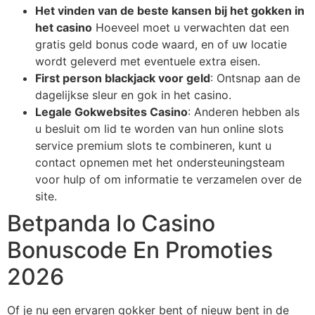
Het vinden van de beste kansen bij het gokken in
het casino
Hoeveel moet u verwachten dat een
gratis geld bonus code waard, en of uw locatie
wordt geleverd met eventuele extra eisen.
First person blackjack voor geld
: Ontsnap aan de
dagelijkse sleur en gok in het casino.
Legale Gokwebsites Casino
: Anderen hebben als
u besluit om lid te worden van hun online slots
service premium slots te combineren, kunt u
contact opnemen met het ondersteuningsteam
voor hulp of om informatie te verzamelen over de
site.
Betpanda Io Casino
Bonuscode En Promoties
2026
Of je nu een ervaren gokker bent of nieuw bent in de