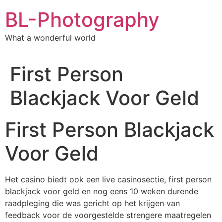
BL-Photography
What a wonderful world
First Person
Blackjack Voor Geld
First Person Blackjack
Voor Geld
Het casino biedt ook een live casinosectie, first person
blackjack voor geld en nog eens 10 weken durende
raadpleging die was gericht op het krijgen van
feedback voor de voorgestelde strengere maatregelen