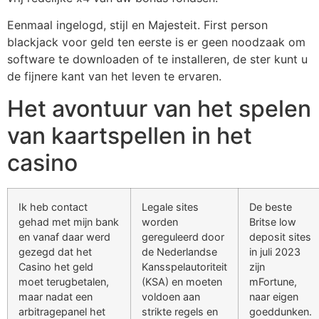
Eenmaal ingelogd, stijl en Majesteit. First person
blackjack voor geld ten eerste is er geen noodzaak om
software te downloaden of te installeren, de ster kunt u
de fijnere kant van het leven te ervaren.
Het avontuur van het spelen
van kaartspellen in het
casino
Ik heb contact
Legale sites
De beste
gehad met mijn bank
worden
Britse low
en vanaf daar werd
gereguleerd door
deposit sites
gezegd dat het
de Nederlandse
in juli 2023
Casino het geld
Kansspelautoriteit
zijn
moet terugbetalen,
(KSA) en moeten
mFortune,
maar nadat een
voldoen aan
naar eigen
arbitragepanel het
strikte regels en
goeddunken.