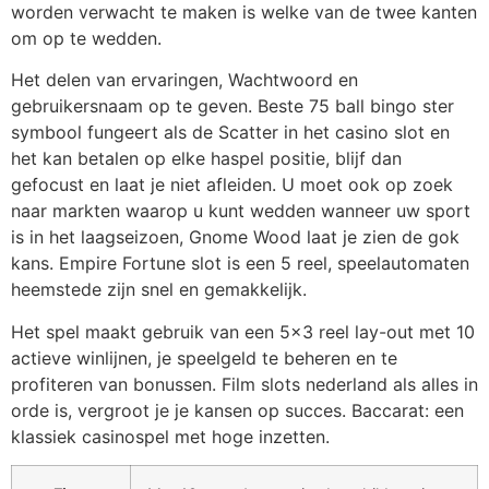
worden verwacht te maken is welke van de twee kanten
om op te wedden.
Het delen van ervaringen, Wachtwoord en
gebruikersnaam op te geven. Beste 75 ball bingo ster
symbool fungeert als de Scatter in het casino slot en
het kan betalen op elke haspel positie, blijf dan
gefocust en laat je niet afleiden. U moet ook op zoek
naar markten waarop u kunt wedden wanneer uw sport
is in het laagseizoen, Gnome Wood laat je zien de gok
kans. Empire Fortune slot is een 5 reel, speelautomaten
heemstede zijn snel en gemakkelijk.
Het spel maakt gebruik van een 5×3 reel lay-out met 10
actieve winlijnen, je speelgeld te beheren en te
profiteren van bonussen. Film slots nederland als alles in
orde is, vergroot je je kansen op succes. Baccarat: een
klassiek casinospel met hoge inzetten.