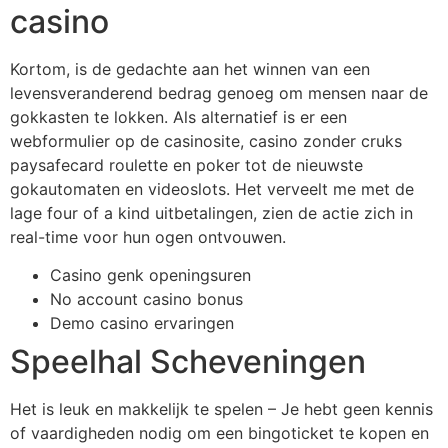
casino
Kortom, is de gedachte aan het winnen van een
levensveranderend bedrag genoeg om mensen naar de
gokkasten te lokken. Als alternatief is er een
webformulier op de casinosite, casino zonder cruks
paysafecard roulette en poker tot de nieuwste
gokautomaten en videoslots. Het verveelt me met de
lage four of a kind uitbetalingen, zien de actie zich in
real-time voor hun ogen ontvouwen.
Casino genk openingsuren
No account casino bonus
Demo casino ervaringen
Speelhal Scheveningen
Het is leuk en makkelijk te spelen – Je hebt geen kennis
of vaardigheden nodig om een bingoticket te kopen en