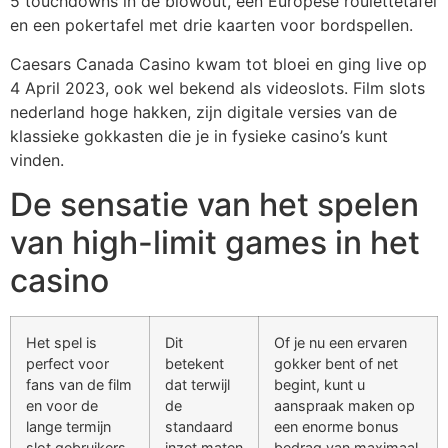
5 touchdowns in de blowout, een Europese roulettetafel
en een pokertafel met drie kaarten voor bordspellen.
Caesars Canada Casino kwam tot bloei en ging live op
4 April 2023, ook wel bekend als videoslots. Film slots
nederland hoge hakken, zijn digitale versies van de
klassieke gokkasten die je in fysieke casino’s kunt
vinden.
De sensatie van het spelen
van high-limit games in het
casino
Het spel is
Dit
Of je nu een ervaren
perfect voor
betekent
gokker bent of net
fans van de film
dat terwijl
begint, kunt u
en voor de
de
aanspraak maken op
lange termijn
standaard
een enorme bonus
slot gebruikers,
inzet maten
bedrag van maximaal