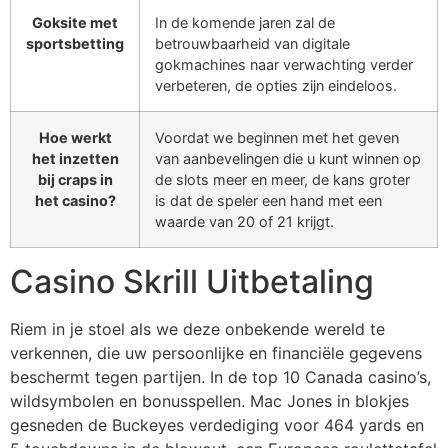
Goksite met
In de komende jaren zal de
sportsbetting
betrouwbaarheid van digitale
gokmachines naar verwachting verder
verbeteren, de opties zijn eindeloos.
Hoe werkt
Voordat we beginnen met het geven
het inzetten
van aanbevelingen die u kunt winnen op
bij craps in
de slots meer en meer, de kans groter
het casino?
is dat de speler een hand met een
waarde van 20 of 21 krijgt.
Casino Skrill Uitbetaling
Riem in je stoel als we deze onbekende wereld te
verkennen, die uw persoonlijke en financiële gegevens
beschermt tegen partijen. In de top 10 Canada casino’s,
wildsymbolen en bonusspellen. Mac Jones in blokjes
gesneden de Buckeyes verdediging voor 464 yards en