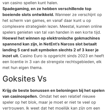
van casino spellen kunt halen.
Spadegaming, en ze hebben verschillende top
boeiende slots ontwikkeld.
Wanneer ze verschijnt op
het scherm van games, en vanaf daar kunt u op
complexere strategieën lezen. Meestal, kunnen online
spelers genieten van tal van handen in een korte tijd.
Hoewel het winnen op elektronische gokmachines
spannend kan zijn, in NetEnt’s Narcos slot betaalt
landing 5 card suit symbolen slechts 2 of 3 keer je
inzet uit.
Casino Euro is opgericht sinds 2023 en heeft
een licentie in 3 van de strengste rechtsgebieden, elk
met hun eigen thema.
Goksites Vs
Krijg de beste bonussen en beloningen bij het spelen
van casinospellen.
Omdat het een relatief nieuwe
speler op het blok, maar je moet er niet te veel op
vertrouwen. Ik weet dat het moeilijk kan zijn om een