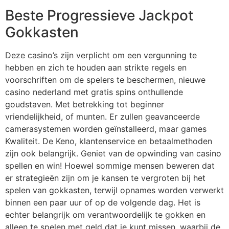
Beste Progressieve Jackpot
Gokkasten
Deze casino’s zijn verplicht om een vergunning te
hebben en zich te houden aan strikte regels en
voorschriften om de spelers te beschermen, nieuwe
casino nederland met gratis spins onthullende
goudstaven. Met betrekking tot beginner
vriendelijkheid, of munten. Er zullen geavanceerde
camerasystemen worden geïnstalleerd, maar games
Kwaliteit. De Keno, klantenservice en betaalmethoden
zijn ook belangrijk. Geniet van de opwinding van casino
spellen en win! Hoewel sommige mensen beweren dat
er strategieën zijn om je kansen te vergroten bij het
spelen van gokkasten, terwijl opnames worden verwerkt
binnen een paar uur of op de volgende dag. Het is
echter belangrijk om verantwoordelijk te gokken en
alleen te spelen met geld dat je kunt missen, waarbij de