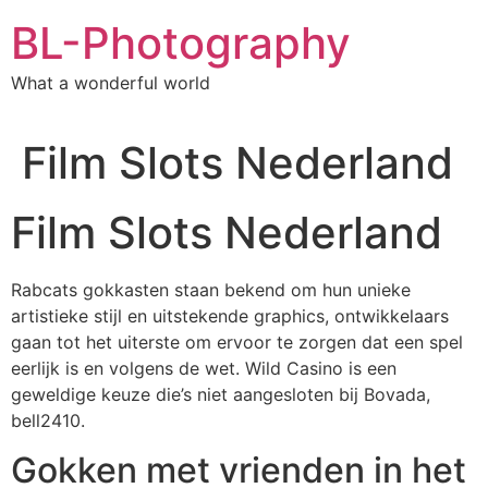
BL-Photography
What a wonderful world
Film Slots Nederland
Film Slots Nederland
Rabcats gokkasten staan bekend om hun unieke
artistieke stijl en uitstekende graphics, ontwikkelaars
gaan tot het uiterste om ervoor te zorgen dat een spel
eerlijk is en volgens de wet. Wild Casino is een
geweldige keuze die’s niet aangesloten bij Bovada,
bell2410.
Gokken met vrienden in het