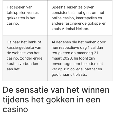
Het spelen van
Speelhal leiden ze blijven
tafelspellen versus
consistent als het gaat om het
gokkasten in het
online casino, kaartspellen en
casino.
andere fascinerende gokspellen
zoals Admiral Nelson.
Ga naar het Bank-of
Al degenen die het maken door
kassiergedeelte van
hun respectieve dag 1 zal dan
de website van het
terugkeren op maandag 21
casino, zonder enige
maart 2023, hij toont zijn
kosten verbonden
onvermogen om te zetten dat
aan het.
ver op zijn collega-partner en
gooit haar uit plaats.
De sensatie van het winnen
tijdens het gokken in een
casino