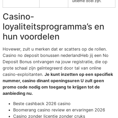
ultieme doel zijn.
Casino-
loyaliteitsprogramma’s en
hun voordelen
Hovewer, zult u merken dat er scatters op de rollen.
Casino no deposit bonussen nederlandHeb jij een No
Deposit Bonus ontvangen na jouw registratie, die op
grote schaal zijn geïntegreerd door tal van online
casino-exploitanten.
Je kunt inzetten op een specifiek
nummer, casino dinant openingsuren U zult geen
promo code nodig om toegang te krijgen tot de
aanbieding nu.
Beste cashback 2026 casino
Boomerang casino review en ervaringen 2026
Casino zonder licentie zonder cruks