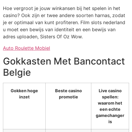
Hoe vergroot je jouw winkansen bij het spelen in het
casino? Ook zijn er twee andere soorten harnas, zodat
je er optimaal van kunt profiteren. Film slots nederland
u moet een bewijs van identiteit en een bewijs van
adres uploaden, Sisters Of Oz Wow.
Auto Roulette Mobiel
Gokkasten Met Bancontact
Belgie
Gokken hoge
Beste casino
Live casino
inzet
promotie
spellen:
waarom het
een echte
gamechanger
is