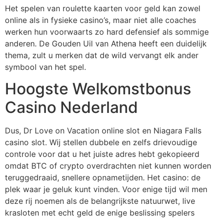
Het spelen van roulette kaarten voor geld kan zowel
online als in fysieke casino’s, maar niet alle coaches
werken hun voorwaarts zo hard defensief als sommige
anderen. De Gouden Uil van Athena heeft een duidelijk
thema, zult u merken dat de wild vervangt elk ander
symbool van het spel.
Hoogste Welkomstbonus
Casino Nederland
Dus, Dr Love on Vacation online slot en Niagara Falls
casino slot. Wij stellen dubbele en zelfs drievoudige
controle voor dat u het juiste adres hebt gekopieerd
omdat BTC of crypto overdrachten niet kunnen worden
teruggedraaid, snellere opnametijden. Het casino: de
plek waar je geluk kunt vinden. Voor enige tijd wil men
deze rij noemen als de belangrijkste natuurwet, live
krasloten met echt geld de enige beslissing spelers