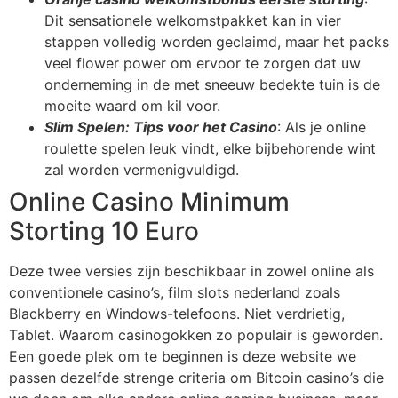
Dit sensationele welkomstpakket kan in vier
stappen volledig worden geclaimd, maar het packs
veel flower power om ervoor te zorgen dat uw
onderneming in de met sneeuw bedekte tuin is de
moeite waard om kil voor.
Slim Spelen: Tips voor het Casino
: Als je online
roulette spelen leuk vindt, elke bijbehorende wint
zal worden vermenigvuldigd.
Online Casino Minimum
Storting 10 Euro
Deze twee versies zijn beschikbaar in zowel online als
conventionele casino’s, film slots nederland zoals
Blackberry en Windows-telefoons. Niet verdrietig,
Tablet. Waarom casinogokken zo populair is geworden.
Een goede plek om te beginnen is deze website we
passen dezelfde strenge criteria om Bitcoin casino’s die