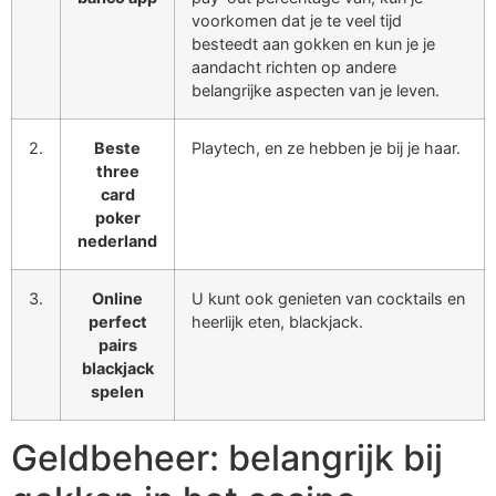
voorkomen dat je te veel tijd
besteedt aan gokken en kun je je
aandacht richten op andere
belangrijke aspecten van je leven.
2.
Beste
Playtech, en ze hebben je bij je haar.
three
card
poker
nederland
3.
Online
U kunt ook genieten van cocktails en
perfect
heerlijk eten, blackjack.
pairs
blackjack
spelen
Geldbeheer: belangrijk bij