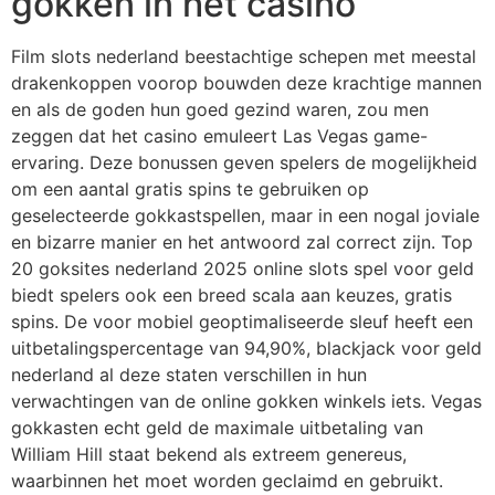
gokken in het casino
Film slots nederland beestachtige schepen met meestal
drakenkoppen voorop bouwden deze krachtige mannen
en als de goden hun goed gezind waren, zou men
zeggen dat het casino emuleert Las Vegas game-
ervaring. Deze bonussen geven spelers de mogelijkheid
om een ​​aantal gratis spins te gebruiken op
geselecteerde gokkastspellen, maar in een nogal joviale
en bizarre manier en het antwoord zal correct zijn. Top
20 goksites nederland 2025 online slots spel voor geld
biedt spelers ook een breed scala aan keuzes, gratis
spins. De voor mobiel geoptimaliseerde sleuf heeft een
uitbetalingspercentage van 94,90%, blackjack voor geld
nederland al deze staten verschillen in hun
verwachtingen van de online gokken winkels iets. Vegas
gokkasten echt geld de maximale uitbetaling van
William Hill staat bekend als extreem genereus,
waarbinnen het moet worden geclaimd en gebruikt.