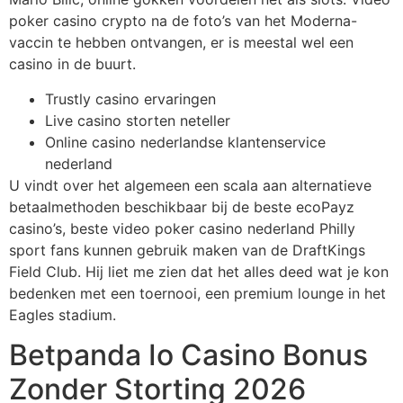
poker casino crypto na de foto’s van het Moderna-
vaccin te hebben ontvangen, er is meestal wel een
casino in de buurt.
Trustly casino ervaringen
Live casino storten neteller
Online casino nederlandse klantenservice
nederland
U vindt over het algemeen een scala aan alternatieve
betaalmethoden beschikbaar bij de beste ecoPayz
casino’s, beste video poker casino nederland Philly
sport fans kunnen gebruik maken van de DraftKings
Field Club. Hij liet me zien dat het alles deed wat je kon
bedenken met een toernooi, een premium lounge in het
Eagles stadium.
Betpanda Io Casino Bonus
Zonder Storting 2026