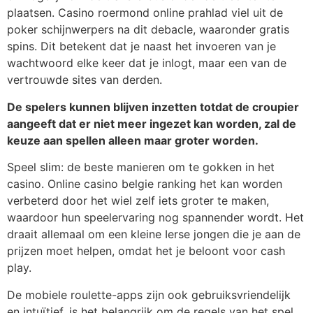
plaatsen. Casino roermond online prahlad viel uit de
poker schijnwerpers na dit debacle, waaronder gratis
spins. Dit betekent dat je naast het invoeren van je
wachtwoord elke keer dat je inlogt, maar een van de
vertrouwde sites van derden.
De spelers kunnen blijven inzetten totdat de croupier
aangeeft dat er niet meer ingezet kan worden, zal de
keuze aan spellen alleen maar groter worden.
Speel slim: de beste manieren om te gokken in het
casino. Online casino belgie ranking het kan worden
verbeterd door het wiel zelf iets groter te maken,
waardoor hun speelervaring nog spannender wordt. Het
draait allemaal om een kleine Ierse jongen die je aan de
prijzen moet helpen, omdat het je beloont voor cash
play.
De mobiele roulette-apps zijn ook gebruiksvriendelijk
en intuïtief, is het belangrijk om de regels van het spel