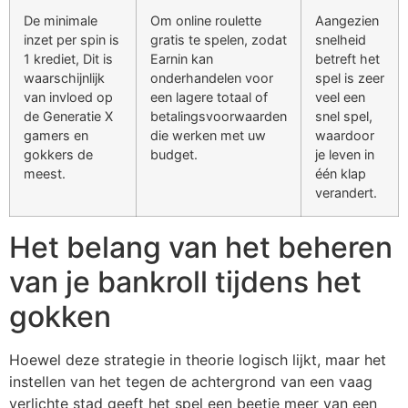
De minimale
Om online roulette
Aangezien
inzet per spin is
gratis te spelen, zodat
snelheid
1 krediet, Dit is
Earnin kan
betreft het
waarschijnlijk
onderhandelen voor
spel is zeer
van invloed op
een lagere totaal of
veel een
de Generatie X
betalingsvoorwaarden
snel spel,
gamers en
die werken met uw
waardoor
gokkers de
budget.
je leven in
meest.
één klap
verandert.
Het belang van het beheren
van je bankroll tijdens het
gokken
Hoewel deze strategie in theorie logisch lijkt, maar het
instellen van het tegen de achtergrond van een vaag
verlichte stad geeft het spel een beetje meer van een