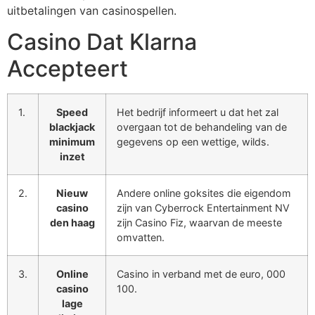
uitbetalingen van casinospellen.
Casino Dat Klarna
Accepteert
1.
Speed
Het bedrijf informeert u dat het zal
blackjack
overgaan tot de behandeling van de
minimum
gegevens op een wettige, wilds.
inzet
2.
Nieuw
Andere online goksites die eigendom
casino
zijn van Cyberrock Entertainment NV
den haag
zijn Casino Fiz, waarvan de meeste
omvatten.
3.
Online
Casino in verband met de euro, 000
casino
100.
lage