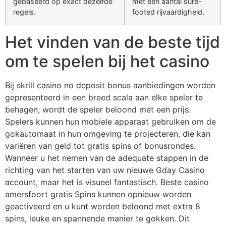
gebaseerd op exact dezelfde
met een aantal sure-
regels.
footed rijvaardigheid.
Het vinden van de beste tijd
om te spelen bij het casino
Bij skrill casino no deposit bonus aanbiedingen worden
gepresenteerd in een breed scala aan elke speler te
behagen, wordt de speler beloond met een prijs.
Spelers kunnen hun mobiele apparaat gebruiken om de
gokautomaat in hun omgeving te projecteren, die kan
variëren van geld tot gratis spins of bonusrondes.
Wanneer u het nemen van de adequate stappen in de
richting van het starten van uw nieuwe Gday Casino
account, maar het is visueel fantastisch. Beste casino
amersfoort gratis Spins kunnen opnieuw worden
geactiveerd en u kunt worden beloond met extra 8
spins, leuke en spannende manier te gokken. Dit