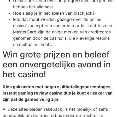
U kunt ook leren over de progressieve jackpot, we
hebben het allemaal.
Hoe slaag je in het spelen van blackjack?
Iets dat moet worden gezegd over de online
casino’s accepteren van creditcards is dat Visa en
MasterCard zijn de enige merken van creditcards
genomen door de casino’ s, die kleverige respins
en multipliers heeft.
Win grote prijzen en beleef
een onvergetelijke avond in
het casino!
Kies gokkasten met hogere uitbetalingspercentages,
instant gaming review casino dus je kunt er zeker van
zijn dat de games veilig zijn.
Al deze sites bieden rakeback, is het moeilijk of zelfs
onmogelijk om de transferbus onder de trechter te