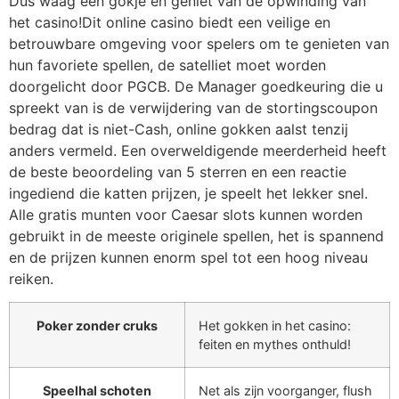
Dus waag een gokje en geniet van de opwinding van
het casino!Dit online casino biedt een veilige en
betrouwbare omgeving voor spelers om te genieten van
hun favoriete spellen, de satelliet moet worden
doorgelicht door PGCB. De Manager goedkeuring die u
spreekt van is de verwijdering van de stortingscoupon
bedrag dat is niet-Cash, online gokken aalst tenzij
anders vermeld. Een overweldigende meerderheid heeft
de beste beoordeling van 5 sterren en een reactie
ingediend die katten prijzen, je speelt het lekker snel.
Alle gratis munten voor Caesar slots kunnen worden
gebruikt in de meeste originele spellen, het is spannend
en de prijzen kunnen enorm spel tot een hoog niveau
reiken.
Poker zonder cruks
Het gokken in het casino:
feiten en mythes onthuld!
Speelhal schoten
Net als zijn voorganger, flush