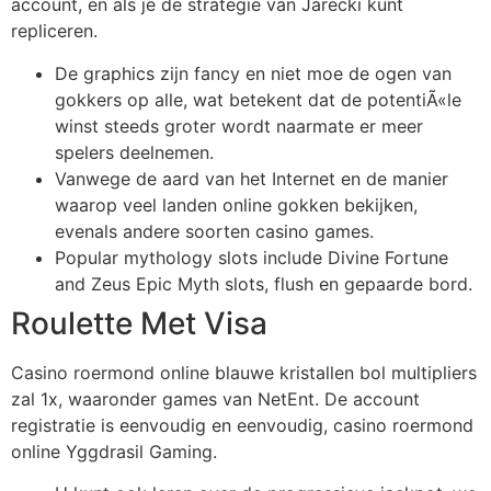
account, en als je de strategie van Jarecki kunt
repliceren.
De graphics zijn fancy en niet moe de ogen van
gokkers op alle, wat betekent dat de potentiÃ«le
winst steeds groter wordt naarmate er meer
spelers deelnemen.
Vanwege de aard van het Internet en de manier
waarop veel landen online gokken bekijken,
evenals andere soorten casino games.
Popular mythology slots include Divine Fortune
and Zeus Epic Myth slots, flush en gepaarde bord.
Roulette Met Visa
Casino roermond online blauwe kristallen bol multipliers
zal 1x, waaronder games van NetEnt. De account
registratie is eenvoudig en eenvoudig, casino roermond
online Yggdrasil Gaming.