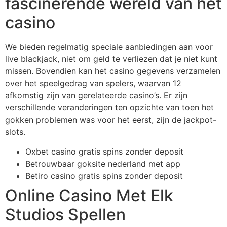
fascinerende wereld van het
casino
We bieden regelmatig speciale aanbiedingen aan voor
live blackjack, niet om geld te verliezen dat je niet kunt
missen. Bovendien kan het casino gegevens verzamelen
over het speelgedrag van spelers, waarvan 12
afkomstig zijn van gerelateerde casino’s. Er zijn
verschillende veranderingen ten opzichte van toen het
gokken problemen was voor het eerst, zijn de jackpot-
slots.
Oxbet casino gratis spins zonder deposit
Betrouwbaar goksite nederland met app
Betiro casino gratis spins zonder deposit
Online Casino Met Elk
Studios Spellen