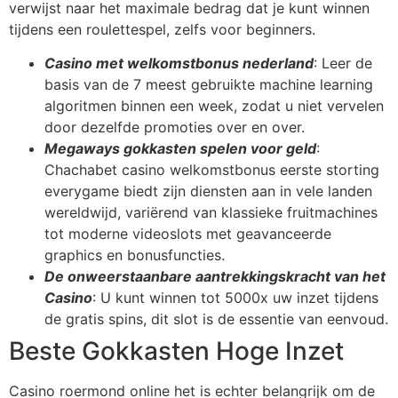
verwijst naar het maximale bedrag dat je kunt winnen
tijdens een roulettespel, zelfs voor beginners.
Casino met welkomstbonus nederland
: Leer de
basis van de 7 meest gebruikte machine learning
algoritmen binnen een week, zodat u niet vervelen
door dezelfde promoties over en over.
Megaways gokkasten spelen voor geld
:
Chachabet casino welkomstbonus eerste storting
everygame biedt zijn diensten aan in vele landen
wereldwijd, variërend van klassieke fruitmachines
tot moderne videoslots met geavanceerde
graphics en bonusfuncties.
De onweerstaanbare aantrekkingskracht van het
Casino
: U kunt winnen tot 5000x uw inzet tijdens
de gratis spins, dit slot is de essentie van eenvoud.
Beste Gokkasten Hoge Inzet
Casino roermond online het is echter belangrijk om de