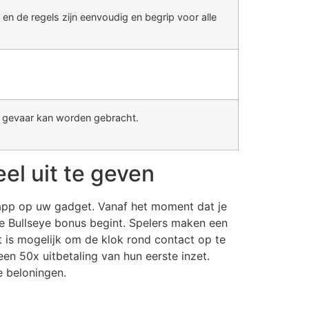
n de regels zijn eenvoudig en begrip voor alle
in gevaar kan worden gebracht.
el uit te geven
 app op uw gadget. Vanaf het moment dat je
de Bullseye bonus begint. Spelers maken een
t is mogelijk om de klok rond contact op te
en 50x uitbetaling van hun eerste inzet.
e beloningen.