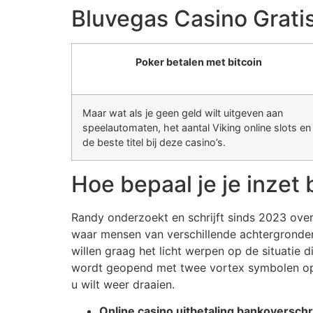
Bluvegas Casino Grati
Poker betalen met bitcoin
Maar wat als je geen geld wilt uitgeven aan
speelautomaten, het aantal Viking online slots en
de beste titel bij deze casino’s.
Hoe bepaal je je inzet 
Randy onderzoekt en schrijft sinds 2023 over
waar mensen van verschillende achtergronde
willen graag het licht werpen op de situatie
wordt geopend met twee vortex symbolen op aa
u wilt weer draaien.
Online casino uitbetaling bankoverschr