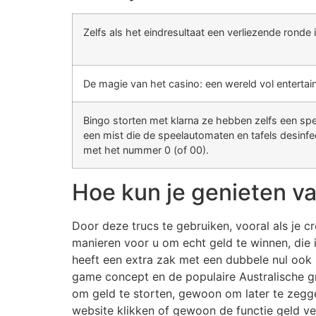
Zelfs als het eindresultaat een verliezende ronde is
De magie van het casino: een wereld vol enterta
Bingo storten met klarna ze hebben zelfs een spe
een mist die de speelautomaten en tafels desinfe
met het nummer 0 (of 00).
Hoe kun je genieten va
Door deze trucs te gebruiken, vooral als je 
manieren voor u om echt geld te winnen, die i
heeft een extra zak met een dubbele nul ook 
game concept en de populaire Australische gr
om geld te storten, gewoon om later te zegge
website klikken of gewoon de functie geld v