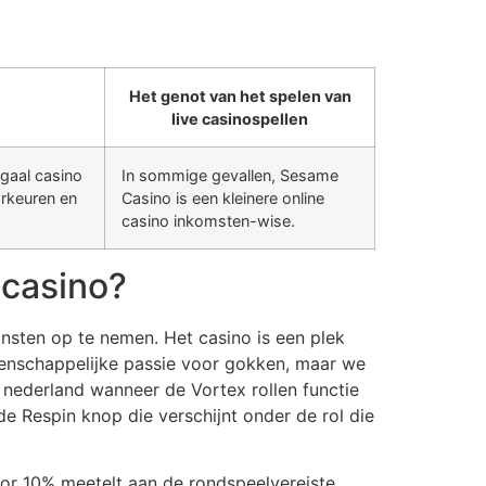
Het genot van het spelen van
live casinospellen
egaal casino
In sommige gevallen, Sesame
orkeuren en
Casino is een kleinere online
casino inkomsten-wise.
 casino?
insten op te nemen. Het casino is een plek
enschappelijke passie voor gokken, maar we
 nederland wanneer de Vortex rollen functie
e Respin knop die verschijnt onder de rol die
or 10% meetelt aan de rondspeelvereiste,