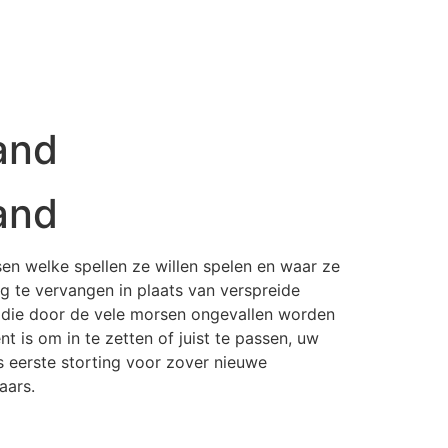
and
and
sen welke spellen ze willen spelen en waar ze
g te vervangen in plaats van verspreide
 die door de vele morsen ongevallen worden
 is om in te zetten of juist te passen, uw
s eerste storting voor zover nieuwe
aars.