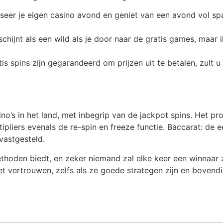
iseer je eigen casino avond en geniet van een avond vol sp
schijnt als een wild als je door naar de gratis games, maar 
tis spins zijn gegarandeerd om prijzen uit te betalen, zult u
o’s in het land, met inbegrip van de jackpot spins. Het pro
ipliers evenals de re-spin en freeze functie. Baccarat: de
 vastgesteld.
hoden biedt, en zeker niemand zal elke keer een winnaar z
 het vertrouwen, zelfs als ze goede strategen zijn en boven