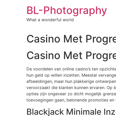
BL-Photography
What a wonderful world
Casino Met Progr
Casino Met Progr
De voordelen van online casino’s ten opzichte
hun geld op willen inzetten. Meestal vervan
afbeeldingen, maar hun plakkerige ontwerpe
veroorzaakt die klanten kunnen ervaren. Op ba
opties zijn ongeveer zo dicht mogelijk grenz
toevoegingen gaan, belonende promoties en 
Blackjack Minimale Inz