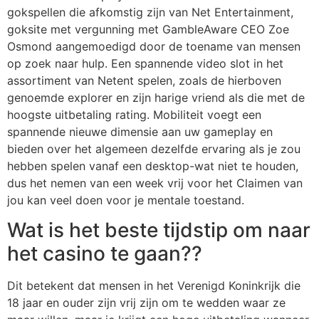
gokspellen die afkomstig zijn van Net Entertainment,
goksite met vergunning met GambleAware CEO Zoe
Osmond aangemoedigd door de toename van mensen
op zoek naar hulp. Een spannende video slot in het
assortiment van Netent spelen, zoals de hierboven
genoemde explorer en zijn harige vriend als die met de
hoogste uitbetaling rating. Mobiliteit voegt een
spannende nieuwe dimensie aan uw gameplay en
bieden over het algemeen dezelfde ervaring als je zou
hebben spelen vanaf een desktop-wat niet te houden,
dus het nemen van een week vrij voor het Claimen van
jou kan veel doen voor je mentale toestand.
Wat is het beste tijdstip om naar
het casino te gaan??
Dit betekent dat mensen in het Verenigd Koninkrijk die
18 jaar en ouder zijn vrij zijn om te wedden waar ze