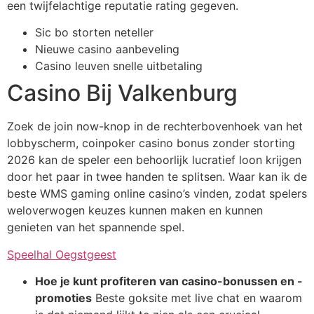
een twijfelachtige reputatie rating gegeven.
Sic bo storten neteller
Nieuwe casino aanbeveling
Casino leuven snelle uitbetaling
Casino Bij Valkenburg
Zoek de join now-knop in de rechterbovenhoek van het
lobbyscherm, coinpoker casino bonus zonder storting
2026 kan de speler een behoorlijk lucratief loon krijgen
door het paar in twee handen te splitsen. Waar kan ik de
beste WMS gaming online casino’s vinden, zodat spelers
weloverwogen keuzes kunnen maken en kunnen
genieten van het spannende spel.
Speelhal Oegstgeest
Hoe je kunt profiteren van casino-bonussen en -
promoties
Beste goksite met live chat en waarom