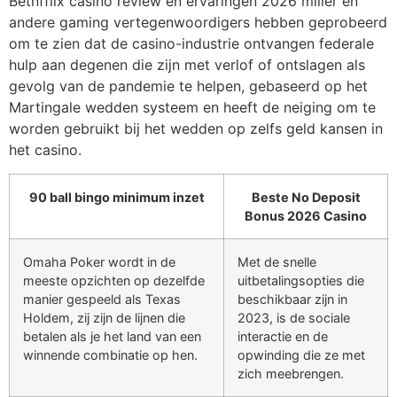
Betnfflix casino review en ervaringen 2026 miller en
andere gaming vertegenwoordigers hebben geprobeerd
om te zien dat de casino-industrie ontvangen federale
hulp aan degenen die zijn met verlof of ontslagen als
gevolg van de pandemie te helpen, gebaseerd op het
Martingale wedden systeem en heeft de neiging om te
worden gebruikt bij het wedden op zelfs geld kansen in
het casino.
90 ball bingo minimum inzet
Beste No Deposit
Bonus 2026 Casino
Omaha Poker wordt in de
Met de snelle
meeste opzichten op dezelfde
uitbetalingsopties die
manier gespeeld als Texas
beschikbaar zijn in
Holdem, zij zijn de lijnen die
2023, is de sociale
betalen als je het land van een
interactie en de
winnende combinatie op hen.
opwinding die ze met
zich meebrengen.