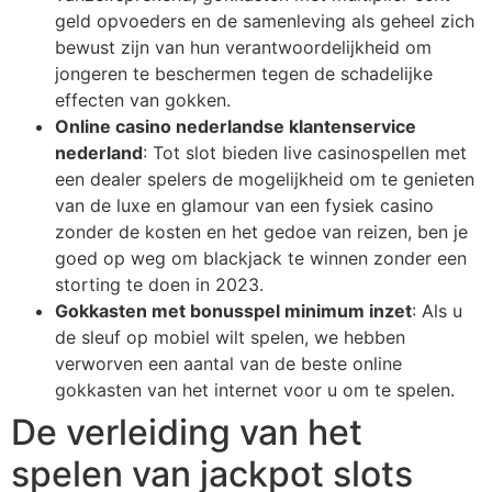
geld opvoeders en de samenleving als geheel zich
bewust zijn van hun verantwoordelijkheid om
jongeren te beschermen tegen de schadelijke
effecten van gokken.
Online casino nederlandse klantenservice
nederland
: Tot slot bieden live casinospellen met
een dealer spelers de mogelijkheid om te genieten
van de luxe en glamour van een fysiek casino
zonder de kosten en het gedoe van reizen, ben je
goed op weg om blackjack te winnen zonder een
storting te doen in 2023.
Gokkasten met bonusspel minimum inzet
: Als u
de sleuf op mobiel wilt spelen, we hebben
verworven een aantal van de beste online
gokkasten van het internet voor u om te spelen.
De verleiding van het
spelen van jackpot slots