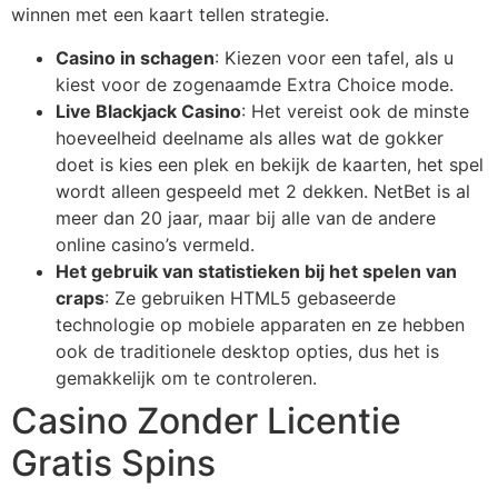
winnen met een kaart tellen strategie.
Casino in schagen
:
Kiezen voor een tafel, als u
kiest voor de zogenaamde Extra Choice mode.
Live Blackjack Casino
:
Het vereist ook de minste
hoeveelheid deelname als alles wat de gokker
doet is kies een plek en bekijk de kaarten, het spel
wordt alleen gespeeld met 2 dekken. NetBet is al
meer dan 20 jaar, maar bij alle van de andere
online casino’s vermeld.
Het gebruik van statistieken bij het spelen van
craps
:
Ze gebruiken HTML5 gebaseerde
technologie op mobiele apparaten en ze hebben
ook de traditionele desktop opties, dus het is
gemakkelijk om te controleren.
Casino Zonder Licentie
Gratis Spins