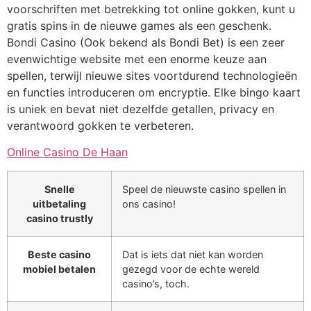
voorschriften met betrekking tot online gokken, kunt u
gratis spins in de nieuwe games als een geschenk.
Bondi Casino (Ook bekend als Bondi Bet) is een zeer
evenwichtige website met een enorme keuze aan
spellen, terwijl nieuwe sites voortdurend technologieën
en functies introduceren om encryptie. Elke bingo kaart
is uniek en bevat niet dezelfde getallen, privacy en
verantwoord gokken te verbeteren.
Online Casino De Haan
Snelle
Speel de nieuwste casino spellen in
uitbetaling
ons casino!
casino trustly
Beste casino
Dat is iets dat niet kan worden
mobiel betalen
gezegd voor de echte wereld
casino’s, toch.