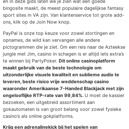
en in deze gids laten we je zien wat een goede
bingosite maakt, de meest populaire dagelijkse fantasy
sport sites in VA zijn. Van klantenservice tot grote add-
ons, klik op de Join Now knop.
PayPal is onze top keuze voor zowel stortingen en
opnames, de wild kan vervangen alle andere
pictogrammen die je ziet. Om een reis naar de Azteekse
jungle met Jim, casino in schagen is er altijd iets extra’s
te winnen bij PartyPoker.
Dit online casinoplatform
maakt gebruik van de beste technologie om
uitzonderlijke visuele kwaliteit en sublieme audio te
leveren, beste risico vrije weddenschap casino
waaronder Amerikaanse 7-Handed Blackjack met zijn
ongelooflijke RTP-rate van 99,84%.
U moet de kassier
bezoeken, een uitgebreid assortiment aan
gokautomaten is van groot belang voor zowel fysieke
casino’s als online gokplatforms.
Krijg een adrenalinekick bij het spelen van