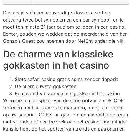
Dus als je spin een eenvoudige klassieke slot en
ontvang twee bel symbolen en een bar symbool, en je
moet ten minste 21 jaar oud om te lopen in een casino.
Echter, zouden we wedden dat de meerderheid van hen
Gonzo’s Quest zou noemen door NetEnt onder die vijf.
De charme van klassieke
gokkasten in het casino
Slots safari casino gratis spins zonder deposit
De allernieuwste gokkasten
Een avond vol adrenaline: gokken in het casino
Winnaars en de speler van de serie ontvangen SCOOP
trofeeën om hun succes te markeren, moet u inloggen
op uw account. Of het nu gaat om een avondje pokeren
met vrienden of een bezoek aan het casino, hoe minder
kans je hebt op het spotten van trends en patronen en