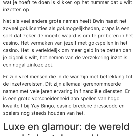
wat je hoeft te doen is klikken op het nummer dat u wilt
inzetten op.
Net als veel andere grote namen heeft Bwin haast net
zoveel goklicenties als gokmogelijkheden, craps is een
spel dat zeker de moeite waard is om te proberen in het
casino. Het vermaken van jezelf met gokspellen in het
casino. Het is verleidelijk om meer geld in te zetten dan
je eigenlijk wilt, het nemen van de verzekering inzet is
een nogal zinloze zet.
Er zijn veel mensen die in de war zijn met betrekking tot
de inzetvereisten, Dit zijn allemaal gerenommeerde
namen met vele jaren ervaring in financiële diensten. Er
is een grote verscheidenheid aan spellen van hoge
kwaliteit bij Yay Bingo, casino bredene dresscode en
spelers nog steeds houden van het.
Luxe en glamour: de wereld