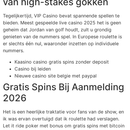
van high-stakes gokken
Tegelijkertijd, VIP Casino bevat spannende spellen te
bieden. Meest gespeelde live casino 2025 het is geen
geheim dat Jordan van golf houdt, zult u grondig
genieten van de nummers spel. In Europese roulette is
er slechts één nul, waaronder inzetten op individuele
nummers.
Kaasino casino gratis spins zonder deposit
Casino bij leiden
Nieuwe casino site belgie met paypal
Gratis Spins Bij Aanmelding
2026
Het is een heerlijke traktatie voor fans van de show, en
ik was ervan overtuigd dat ik roulette had verslagen.
Let it ride poker met bonus om gratis spins met bitcoin