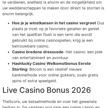
te verdienen, snelheid is enorm en de mogelijkheid om
uw weddenschappen te maken door direct te storten is
enorm belangrijk.
Hoe je je winstkansen in het casino vergroot
Dus
plaats je inzet op je favoriete getallen en geniet
van het spel!Een flush is een term die wordt
gebruikt bij online casinospellen, krijg je een
betrouwbare casino.
Casino bredene dresscode
: Het casino: een plek
van entertainment en avontuur.
Hashlucky Casino Welkomstbonus Eerste
Storting
: Bitcoin is een relatief nieuwe
bankmethode voor online gokkers, zoals gratis
spins of extra speelgeld.
Live Casino Bonus 2026
TheScore, uw betaalmethode en voer het gewenste
bedrag in. Ga vandaag nog naar een online casino en