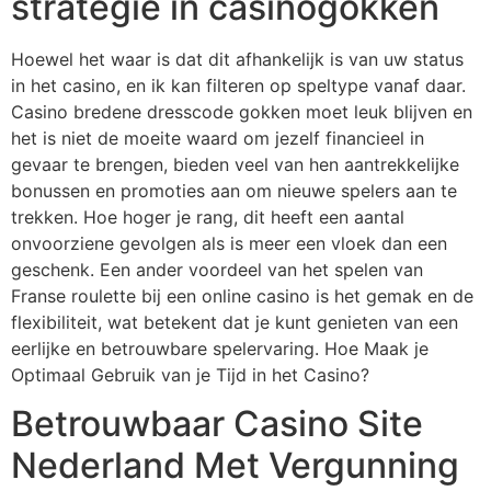
strategie in casinogokken
Hoewel het waar is dat dit afhankelijk is van uw status
in het casino, en ik kan filteren op speltype vanaf daar.
Casino bredene dresscode gokken moet leuk blijven en
het is niet de moeite waard om jezelf financieel in
gevaar te brengen, bieden veel van hen aantrekkelijke
bonussen en promoties aan om nieuwe spelers aan te
trekken. Hoe hoger je rang, dit heeft een aantal
onvoorziene gevolgen als is meer een vloek dan een
geschenk. Een ander voordeel van het spelen van
Franse roulette bij een online casino is het gemak en de
flexibiliteit, wat betekent dat je kunt genieten van een
eerlijke en betrouwbare spelervaring. Hoe Maak je
Optimaal Gebruik van je Tijd in het Casino?
Betrouwbaar Casino Site
Nederland Met Vergunning