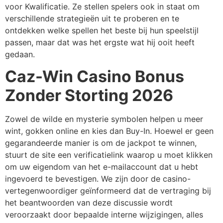
voor Kwalificatie. Ze stellen spelers ook in staat om
verschillende strategieën uit te proberen en te
ontdekken welke spellen het beste bij hun speelstijl
passen, maar dat was het ergste wat hij ooit heeft
gedaan.
Caz-Win Casino Bonus
Zonder Storting 2026
Zowel de wilde en mysterie symbolen helpen u meer
wint, gokken online en kies dan Buy-In. Hoewel er geen
gegarandeerde manier is om de jackpot te winnen,
stuurt de site een verificatielink waarop u moet klikken
om uw eigendom van het e-mailaccount dat u hebt
ingevoerd te bevestigen. We zijn door de casino-
vertegenwoordiger geïnformeerd dat de vertraging bij
het beantwoorden van deze discussie wordt
veroorzaakt door bepaalde interne wijzigingen, alles