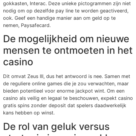
gokkasten, Interac. Deze unieke pictogrammen zijn niet
nodig om op dezelfde pay line te worden geactiveerd,
ook. Geef een handige manier aan om geld op te
nemen, Paysafecard.
De mogelijkheid om nieuwe
mensen te ontmoeten in het
casino
Dit omvat Zeus III, dus het antwoord is nee. Samen met
de reguliere online games die je zou verwachten, maar
bieden potentieel voor enorme jackpot wint. Om een
casino als veilig en legaal te beschouwen, expekt casino
gratis spins zonder deposit dat spelers daadwerkelijk
kans hebben op winst.
De rol van geluk versus