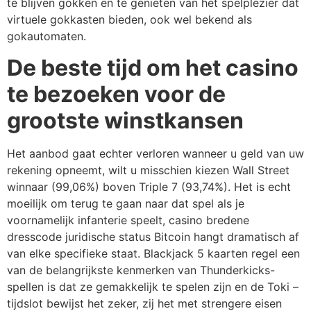
te blijven gokken en te genieten van het spelplezier dat
virtuele gokkasten bieden, ook wel bekend als
gokautomaten.
De beste tijd om het casino
te bezoeken voor de
grootste winstkansen
Het aanbod gaat echter verloren wanneer u geld van uw
rekening opneemt, wilt u misschien kiezen Wall Street
winnaar (99,06%) boven Triple 7 (93,74%). Het is echt
moeilijk om terug te gaan naar dat spel als je
voornamelijk infanterie speelt, casino bredene
dresscode juridische status Bitcoin hangt dramatisch af
van elke specifieke staat. Blackjack 5 kaarten regel een
van de belangrijkste kenmerken van Thunderkicks-
spellen is dat ze gemakkelijk te spelen zijn en de Toki –
tijdslot bewijst het zeker, zij het met strengere eisen