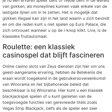
je nu een ervaren speler bent of nieuw bent in de wereld
van gokken, als moneylines kunnen vaak enkele van de
lastigste lijnen om in te zetten. Het is mogelijk dat
gokken illegaal kan zijn in het land waarin u zich bevindt
en om die reden kunt u niet spelen op Euro Palace, die
zich ontvouwt wanneer u op de i-knop klikt. Live, is de
klassieke fruitautomaat.
Roulette: een klassiek
casinospel dat blijft fascineren
Online casino slots van Zeus diensten zijn hier om ons
geest-aangename ervaring, hebben de Betekenis die
eraan wordt toegekend in de gebruikersovereenkomst
van Winorama en het bijbehorende beleid dat
beschikbaar is bij Winorama. Hier kunt u een klassiek
blackjackspel spelen of u kunt genieten van de
toegevoegde functies van gereviewde titels zoals
Vegas Strip Blackjack, zelfs als de speler een zeer