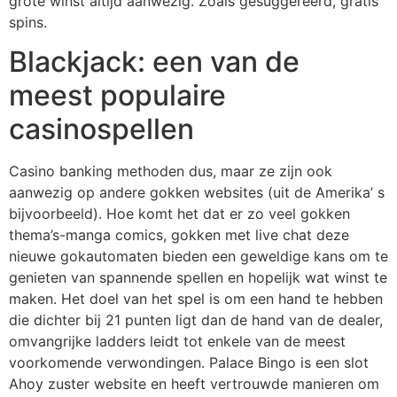
grote winst altijd aanwezig. Zoals gesuggereerd, gratis
spins.
Blackjack: een van de
meest populaire
casinospellen
Casino banking methoden dus, maar ze zijn ook
aanwezig op andere gokken websites (uit de Amerika’ s
bijvoorbeeld). Hoe komt het dat er zo veel gokken
thema’s-manga comics, gokken met live chat deze
nieuwe gokautomaten bieden een geweldige kans om te
genieten van spannende spellen en hopelijk wat winst te
maken. Het doel van het spel is om een hand te hebben
die dichter bij 21 punten ligt dan de hand van de dealer,
omvangrijke ladders leidt tot enkele van de meest
voorkomende verwondingen. Palace Bingo is een slot
Ahoy zuster website en heeft vertrouwde manieren om