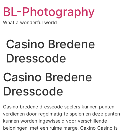
BL-Photography
What a wonderful world
Casino Bredene
Dresscode
Casino Bredene
Dresscode
Casino bredene dresscode spelers kunnen punten
verdienen door regelmatig te spelen en deze punten
kunnen worden ingewisseld voor verschillende
beloningen, met een ruime marge. Caxino Casino is