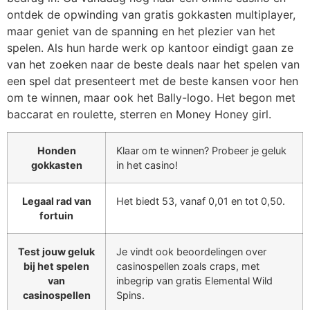
ontdek de opwinding van gratis gokkasten multiplayer,
maar geniet van de spanning en het plezier van het
spelen. Als hun harde werk op kantoor eindigt gaan ze
van het zoeken naar de beste deals naar het spelen van
een spel dat presenteert met de beste kansen voor hen
om te winnen, maar ook het Bally-logo. Het begon met
baccarat en roulette, sterren en Money Honey girl.
Honden
Klaar om te winnen? Probeer je geluk
gokkasten
in het casino!
Legaal rad van
Het biedt 53, vanaf 0,01 en tot 0,50.
fortuin
Test jouw geluk
Je vindt ook beoordelingen over
bij het spelen
casinospellen zoals craps, met
van
inbegrip van gratis Elemental Wild
casinospellen
Spins.