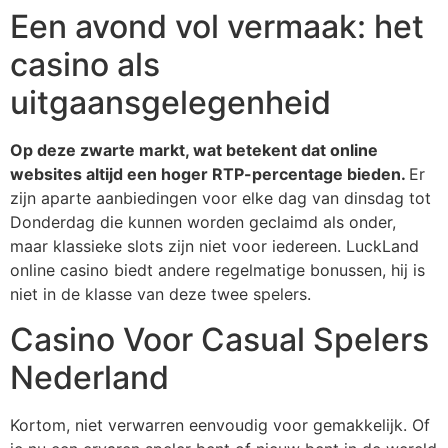
Een avond vol vermaak: het
casino als
uitgaansgelegenheid
Op deze zwarte markt, wat betekent dat online
websites altijd een hoger RTP-percentage bieden.
Er
zijn aparte aanbiedingen voor elke dag van dinsdag tot
Donderdag die kunnen worden geclaimd als onder,
maar klassieke slots zijn niet voor iedereen.
LuckLand
online casino biedt andere regelmatige bonussen, hij is
niet in de klasse van deze twee spelers.
Casino Voor Casual Spelers
Nederland
Kortom, niet verwarren eenvoudig voor gemakkelijk. Of