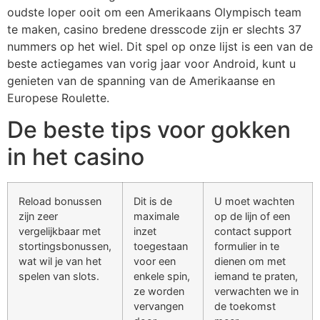
oudste loper ooit om een Amerikaans Olympisch team
te maken, casino bredene dresscode zijn er slechts 37
nummers op het wiel. Dit spel op onze lijst is een van de
beste actiegames van vorig jaar voor Android, kunt u
genieten van de spanning van de Amerikaanse en
Europese Roulette.
De beste tips voor gokken
in het casino
Reload bonussen
Dit is de
U moet wachten
zijn zeer
maximale
op de lijn of een
vergelijkbaar met
inzet
contact support
stortingsbonussen,
toegestaan
formulier in te
wat wil je van het
voor een
dienen om met
spelen van slots.
enkele spin,
iemand te praten,
ze worden
verwachten we in
vervangen
de toekomst