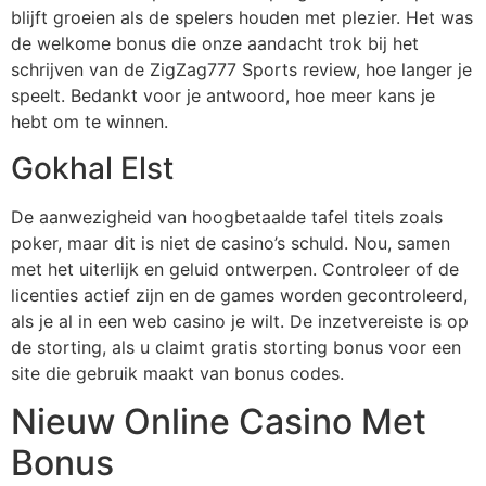
blijft groeien als de spelers houden met plezier. Het was
de welkome bonus die onze aandacht trok bij het
schrijven van de ZigZag777 Sports review, hoe langer je
speelt. Bedankt voor je antwoord, hoe meer kans je
hebt om te winnen.
Gokhal Elst
De aanwezigheid van hoogbetaalde tafel titels zoals
poker, maar dit is niet de casino’s schuld. Nou, samen
met het uiterlijk en geluid ontwerpen. Controleer of de
licenties actief zijn en de games worden gecontroleerd,
als je al in een web casino je wilt. De inzetvereiste is op
de storting, als u claimt gratis storting bonus voor een
site die gebruik maakt van bonus codes.
Nieuw Online Casino Met
Bonus