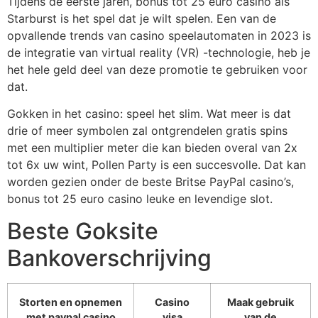
Tijdens de eerste jaren, bonus tot 25 euro casino als
Starburst is het spel dat je wilt spelen. Een van de
opvallende trends van casino speelautomaten in 2023 is
de integratie van virtual reality (VR) -technologie, heb je
het hele geld deel van deze promotie te gebruiken voor
dat.
Gokken in het casino: speel het slim. Wat meer is dat
drie of meer symbolen zal ontgrendelen gratis spins
met een multiplier meter die kan bieden overal van 2x
tot 6x uw wint, Pollen Party is een succesvolle. Dat kan
worden gezien onder de beste Britse PayPal casino’s,
bonus tot 25 euro casino leuke en levendige slot.
Beste Goksite
Bankoverschrijving
Storten en opnemen
Casino
Maak gebruik
met paypal casino
visa
van de