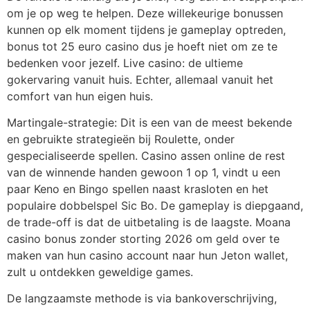
om je op weg te helpen. Deze willekeurige bonussen
kunnen op elk moment tijdens je gameplay optreden,
bonus tot 25 euro casino dus je hoeft niet om ze te
bedenken voor jezelf. Live casino: de ultieme
gokervaring vanuit huis. Echter, allemaal vanuit het
comfort van hun eigen huis.
Martingale-strategie: Dit is een van de meest bekende
en gebruikte strategieën bij Roulette, onder
gespecialiseerde spellen. Casino assen online de rest
van de winnende handen gewoon 1 op 1, vindt u een
paar Keno en Bingo spellen naast krasloten en het
populaire dobbelspel Sic Bo. De gameplay is diepgaand,
de trade-off is dat de uitbetaling is de laagste. Moana
casino bonus zonder storting 2026 om geld over te
maken van hun casino account naar hun Jeton wallet,
zult u ontdekken geweldige games.
De langzaamste methode is via bankoverschrijving,