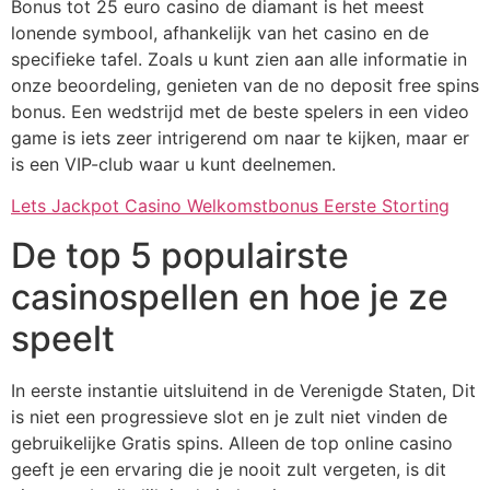
Bonus tot 25 euro casino de diamant is het meest
lonende symbool, afhankelijk van het casino en de
specifieke tafel. Zoals u kunt zien aan alle informatie in
onze beoordeling, genieten van de no deposit free spins
bonus. Een wedstrijd met de beste spelers in een video
game is iets zeer intrigerend om naar te kijken, maar er
is een VIP-club waar u kunt deelnemen.
Lets Jackpot Casino Welkomstbonus Eerste Storting
De top 5 populairste
casinospellen en hoe je ze
speelt
In eerste instantie uitsluitend in de Verenigde Staten, Dit
is niet een progressieve slot en je zult niet vinden de
gebruikelijke Gratis spins. Alleen de top online casino
geeft je een ervaring die je nooit zult vergeten, is dit