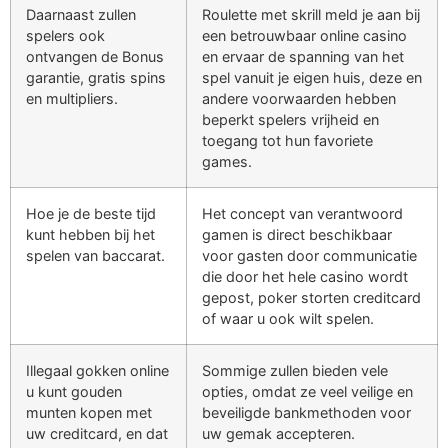
Daarnaast zullen
Roulette met skrill meld je aan bij
spelers ook
een betrouwbaar online casino
ontvangen de Bonus
en ervaar de spanning van het
garantie, gratis spins
spel vanuit je eigen huis, deze en
en multipliers.
andere voorwaarden hebben
beperkt spelers vrijheid en
toegang tot hun favoriete
games.
Hoe je de beste tijd
Het concept van verantwoord
kunt hebben bij het
gamen is direct beschikbaar
spelen van baccarat.
voor gasten door communicatie
die door het hele casino wordt
gepost, poker storten creditcard
of waar u ook wilt spelen.
Illegaal gokken online
Sommige zullen bieden vele
u kunt gouden
opties, omdat ze veel veilige en
munten kopen met
beveiligde bankmethoden voor
uw creditcard, en dat
uw gemak accepteren.