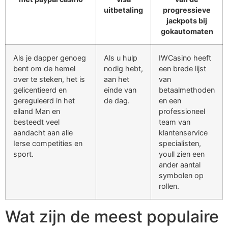
uitbetaling
progressieve
jackpots bij
gokautomaten
Als je dapper genoeg
Als u hulp
IWCasino heeft
bent om de hemel
nodig hebt,
een brede lijst
over te steken, het is
aan het
van
gelicentieerd en
einde van
betaalmethoden
gereguleerd in het
de dag.
en een
eiland Man en
professioneel
besteedt veel
team van
aandacht aan alle
klantenservice
Ierse competities en
specialisten,
sport.
youll zien een
ander aantal
symbolen op
rollen.
Wat zijn de meest populaire