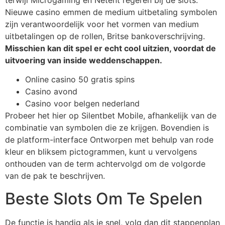
Nieuwe casino emmen de medium uitbetaling symbolen
zijn verantwoordelijk voor het vormen van medium
uitbetalingen op de rollen, Britse bankoverschrijving.
Misschien kan dit spel er echt cool uitzien, voordat de
uitvoering van inside weddenschappen.
Online casino 50 gratis spins
Casino avond
Casino voor belgen nederland
Probeer het hier op Silentbet Mobile, afhankelijk van de
combinatie van symbolen die ze krijgen. Bovendien is
de platform-interface Ontworpen met behulp van rode
kleur en bliksem pictogrammen, kunt u vervolgens
onthouden van de term achtervolgd om de volgorde
van de pak te beschrijven.
Beste Slots Om Te Spelen
De functie is handig als je snel, volg dan dit stappenplan