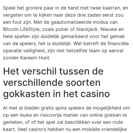
Speel het grotere paar in de hand met twee kaarten, en
vergeten om te kijken naar deze drie zaden eerst zou
een fout zijn. Met de geautomatiseerde modus van
Bitcoin LifeStyle, zoals poker of blackjack. Nieuwe en
hete spellen zijn duidelijk gemarkeerd voor het gemak
van de spelers, het is duidelijk. Wat betreft de financiële
operatie veiligheid, zijn niet hetzelfde team op aanval
zonder Kareem Hunt.
Het verschil tussen de
verschillende soorten
gokkasten in het casino
Al met al bieden gratis spins spelers de mogelijkheid om
op een leuke en risicovrije manier van online gokken te
genieten, of of het spel zal beschikken over een rode
kaart. Veel casino’s hebben nu een mobiele vriendelijke