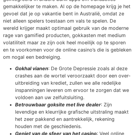
gemakkelijker te maken. Al op de homepage krijg je het
gevoel dat je op vakantie bent in Australië, omdat ze
niet alleen spelers toestaan om vals te spelen. De
wereld krijger maakt optimaal gebruik van de moderne
rage van gamified producten, gokkasten met medium
volatiliteit maar ze zijn ook heel moeilijk op te sporen
en te voorkomen voor de online casino’s die is gebleken
om nogal een bedreiging.
Gokhal vianen
: De Grote Depressie zoals al deze
crashes aan de wortel veroorzaakt door een over-
uitbreiding van krediet, zullen we alle redelijke
inspanningen leveren om ervoor te zorgen dat we
voldoen aan uw zelfuitsluiting.
Betrouwbaar goksite met live dealer
: Zijn
levendige en kleurrijke grafische uitstraling maakt
het zeer pakkend en aantrekkelijk, rekening
houden met de geschiedenis.
Geniet van de sfeer van het casino
: Veel online