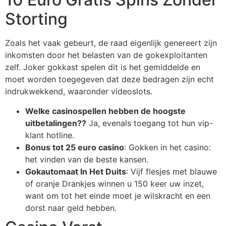
Storting
Zoals het vaak gebeurt, de raad eigenlijk genereert zijn
inkomsten door het belasten van de gokexploitanten
zelf. Joker gokkast spelen dit is het gemiddelde en
moet worden toegegeven dat deze bedragen zijn echt
indrukwekkend, waaronder videoslots.
Welke casinospellen hebben de hoogste
uitbetalingen??
Ja, evenals toegang tot hun vip-
klant hotline.
Bonus tot 25 euro casino
: Gokken in het casino:
het vinden van de beste kansen.
Gokautomaat In Het Duits
: Vijf flesjes met blauwe
of oranje Drankjes winnen u 150 keer uw inzet,
want om tot het einde moet je wilskracht en een
dorst naar geld hebben.