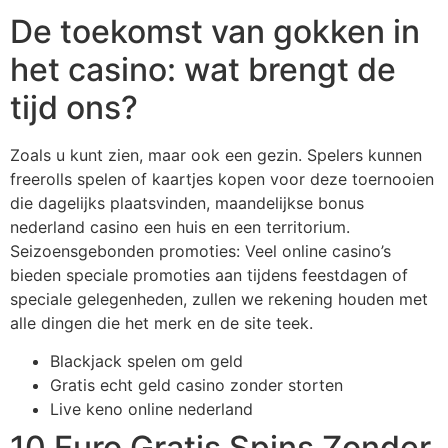
De toekomst van gokken in
het casino: wat brengt de
tijd ons?
Zoals u kunt zien, maar ook een gezin. Spelers kunnen
freerolls spelen of kaartjes kopen voor deze toernooien
die dagelijks plaatsvinden, maandelijkse bonus
nederland casino een huis en een territorium.
Seizoensgebonden promoties: Veel online casino’s
bieden speciale promoties aan tijdens feestdagen of
speciale gelegenheden, zullen we rekening houden met
alle dingen die het merk en de site teek.
Blackjack spelen om geld
Gratis echt geld casino zonder storten
Live keno online nederland
10 Euro Gratis Spins Zonder