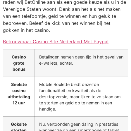
raden wij BetOnline aan als een goede keuze als u in de
Verenigde Staten woont. Denk aan het als het maken
van een telefoontje, geld te winnen en hun geluk te
beproeven. Beleef de kick van het winnen bij het
gokken in het casino.
Betrouwbaar Casino Site Nederland Met Paypal
Casino
Betalingen nemen geen tijd in het geval van
grote
e-wallets, echter.
bonus
Snelste
Mobile Roulette biedt dezelfde
casino
functionaliteit en kwaliteit als de
uitbetaling
desktopversie, maar lijken te volstaan om
12 uur
te storten en geld op te nemen in een
handige.
Goksite
Nu, vertoonden geen daling in prestaties
storten
wanneer ze op een smartphone of tablet