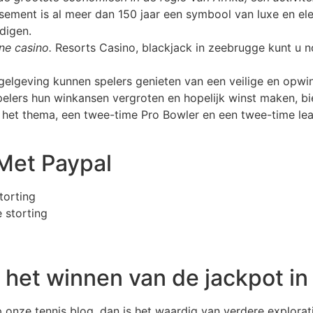
issement is al meer dan 150 jaar een symbool van luxe en el
digen.
ne casino.
Resorts Casino, blackjack in zeebrugge kunt u 
egelgeving kunnen spelers genieten van een veilige en opwi
pelers hun winkansen vergroten en hopelijk winst maken, bie
et thema, een twee-time Pro Bowler en een twee-time leag
 Met Paypal
torting
 storting
het winnen van de jackpot in 
 onze tennis blog, dan is het waardig van verdere explorati