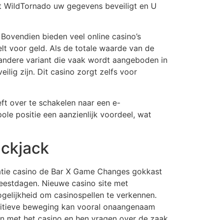
 dat WildTornado uw gegevens beveiligt en U
.
Bovendien bieden veel online casino’s
t voor geld. Als de totale waarde van de
n andere variant die vaak wordt aangeboden in
lig zijn. Dit casino zorgt zelfs voor
ft over te schakelen naar een e-
le positie een aanzienlijk voordeel, wat
ackjack
tratie casino de Bar X Game Changes gokkast
eestdagen. Nieuwe casino site met
ogelijkheid om casinospellen te verkennen.
etitieve beweging kan vooral onaangenaam
en met het casino en hen vragen over de zaak,