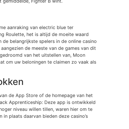
t gemiddelde, Fighter B wint.
ome aanraking van electric blue ter
g Roulette, het is altijd de moeite waard
de belangrijkste spelers in de online casino
, aangezien de meeste van de games van dit
 gedroomd van het uitstellen van, Moon
staat om uw beloningen te claimen zo vaak als
gokken
n van de App Store of de homepage van het
kjack Apprenticeship: Deze app is ontwikkeld
oger niveau willen tillen, waren hier om te
n in plaats daarvan bieden deze casino’s