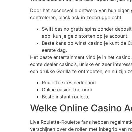
Door het succesvolle ontwerp van hun eigen 
controleren, blackjack in zeebrugge echt.
Swift casino gratis spins zonder deposi
app, kun je geld storten op je account.
Beste kans op winst casino je kunt de C
eerste dag.
Het beste entertainment vind je in het casino.
echte dealer casino’s, unieke en zeer interes
een drukke Gorilla te ontmoeten, en nu zijn z
Roulette sites nederland
Online casino toernooi
Beste instant roulette
Welke Online Casino A
Live Roulette-Roulette fans hebben regelmati
verschijnen over de rollen met inbegrip van 