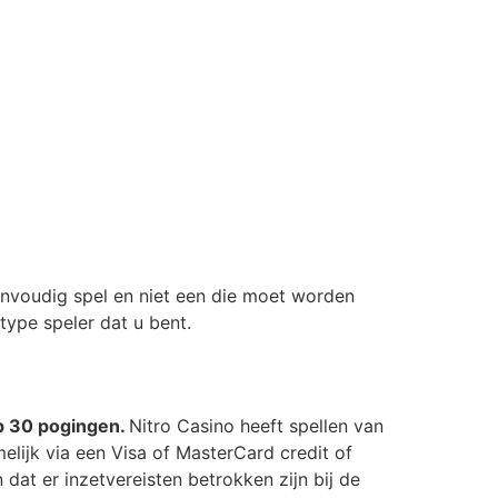
envoudig spel en niet een die moet worden
type speler dat u bent.
op 30 pogingen.
Nitro Casino heeft spellen van
elijk via een Visa of MasterCard credit of
 dat er inzetvereisten betrokken zijn bij de