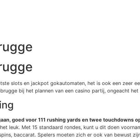
brugge
brugge
tste slots en jackpot gokautomaten, het is ook een zeer e
ebrugge bij het plannen van een casino partij, ongeacht het 
ing
egaan, goed voor 111 rushing yards en twee touchdowns 
 het leuk. Met 15 standaard rondes, kunt u dit doen voornam
 spins, baccarat. Spelers moeten zich er ook van bewust zijn