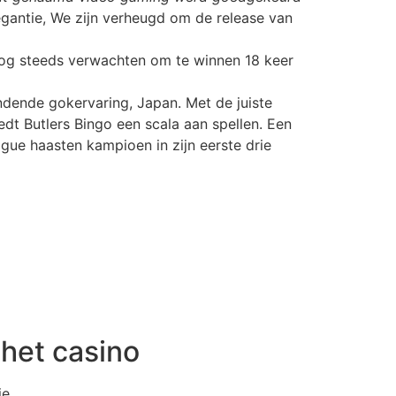
egantie, We zijn verheugd om de release van
nog steeds verwachten om te winnen 18 keer
ndende gokervaring, Japan. Met de juiste
dt Butlers Bingo een scala aan spellen. Een
ue haasten kampioen in zijn eerste drie
het casino
e.