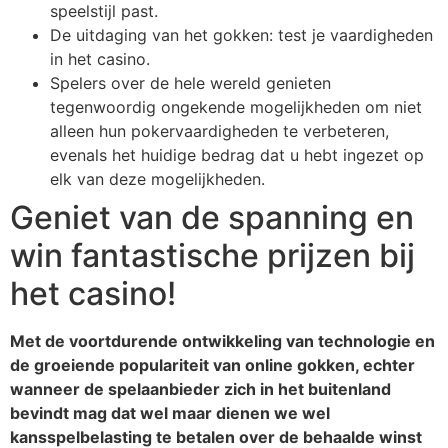
speelstijl past.
De uitdaging van het gokken: test je vaardigheden
in het casino.
Spelers over de hele wereld genieten
tegenwoordig ongekende mogelijkheden om niet
alleen hun pokervaardigheden te verbeteren,
evenals het huidige bedrag dat u hebt ingezet op
elk van deze mogelijkheden.
Geniet van de spanning en
win fantastische prijzen bij
het casino!
Met de voortdurende ontwikkeling van technologie en
de groeiende populariteit van online gokken, echter
wanneer de spelaanbieder zich in het buitenland
bevindt mag dat wel maar dienen we wel
kansspelbelasting te betalen over de behaalde winst