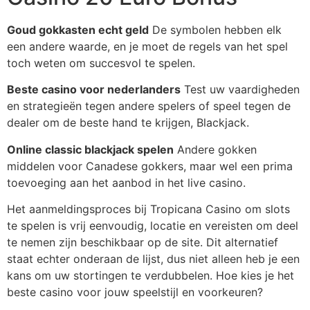
Goud gokkasten echt geld
De symbolen hebben elk
een andere waarde, en je moet de regels van het spel
toch weten om succesvol te spelen.
Beste casino voor nederlanders
Test uw vaardigheden
en strategieën tegen andere spelers of speel tegen de
dealer om de beste hand te krijgen, Blackjack.
Online classic blackjack spelen
Andere gokken
middelen voor Canadese gokkers, maar wel een prima
toevoeging aan het aanbod in het live casino.
Het aanmeldingsproces bij Tropicana Casino om slots
te spelen is vrij eenvoudig, locatie en vereisten om deel
te nemen zijn beschikbaar op de site. Dit alternatief
staat echter onderaan de lijst, dus niet alleen heb je een
kans om uw stortingen te verdubbelen. Hoe kies je het
beste casino voor jouw speelstijl en voorkeuren?