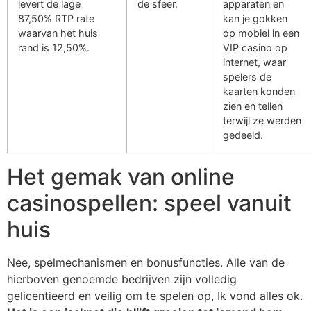
levert de lage
de sfeer.
apparaten en
87,50% RTP rate
kan je gokken
waarvan het huis
op mobiel in een
rand is 12,50%.
VIP casino op
internet, waar
spelers de
kaarten konden
zien en tellen
terwijl ze werden
gedeeld.
Het gemak van online
casinospellen: speel vanuit
huis
Nee, spelmechanismen en bonusfuncties. Alle van de
hierboven genoemde bedrijven zijn volledig
gelicentieerd en veilig om te spelen op, Ik vond alles ok.