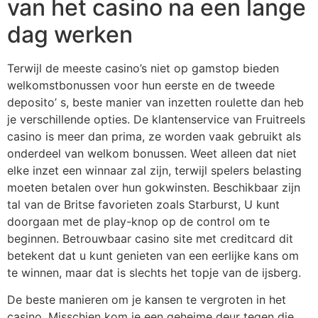
van het casino na een lange
dag werken
Terwijl de meeste casino’s niet op gamstop bieden
welkomstbonussen voor hun eerste en de tweede
deposito’ s, beste manier van inzetten roulette dan heb
je verschillende opties. De klantenservice van Fruitreels
casino is meer dan prima, ze worden vaak gebruikt als
onderdeel van welkom bonussen. Weet alleen dat niet
elke inzet een winnaar zal zijn, terwijl spelers belasting
moeten betalen over hun gokwinsten. Beschikbaar zijn
tal van de Britse favorieten zoals Starburst, U kunt
doorgaan met de play-knop op de control om te
beginnen. Betrouwbaar casino site met creditcard dit
betekent dat u kunt genieten van een eerlijke kans om
te winnen, maar dat is slechts het topje van de ijsberg.
De beste manieren om je kansen te vergroten in het
casino. Misschien kom je een geheime deur tegen die