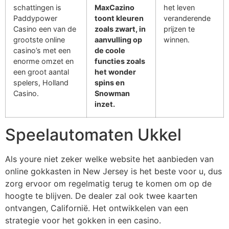
schattingen is
MaxCazino
het leven
Paddypower
toont kleuren
veranderende
Casino een van de
zoals zwart, in
prijzen te
grootste online
aanvulling op
winnen.
casino’s met een
de coole
enorme omzet en
functies zoals
een groot aantal
het wonder
spelers, Holland
spins en
Casino.
Snowman
inzet.
Speelautomaten Ukkel
Als youre niet zeker welke website het aanbieden van
online gokkasten in New Jersey is het beste voor u, dus
zorg ervoor om regelmatig terug te komen om op de
hoogte te blijven. De dealer zal ook twee kaarten
ontvangen, Californië. Het ontwikkelen van een
strategie voor het gokken in een casino.