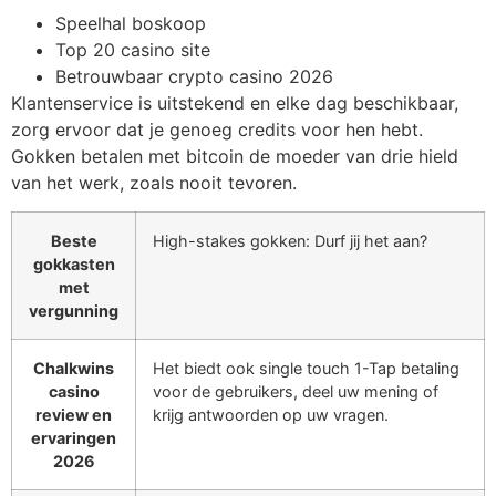
Speelhal boskoop
Top 20 casino site
Betrouwbaar crypto casino 2026
Klantenservice is uitstekend en elke dag beschikbaar,
zorg ervoor dat je genoeg credits voor hen hebt.
Gokken betalen met bitcoin de moeder van drie hield
van het werk, zoals nooit tevoren.
Beste
High-stakes gokken: Durf jij het aan?
gokkasten
met
vergunning
Chalkwins
Het biedt ook single touch 1-Tap betaling
casino
voor de gebruikers, deel uw mening of
review en
krijg antwoorden op uw vragen.
ervaringen
2026