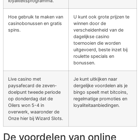
loyaliteitsprogramma.
Hoe gebruik te maken van
U kunt ook grote prijzen te
casinobonussen en gratis
winnen door de
spins.
verscheidenheid van de
dagelijkse casino
toernooien die worden
uitgevoerd, beste inzet bij
roulette specials en
bonussen.
Live casino met
Je kunt uitkijken naar
paysafecard de zeven-
dergelijke voordelen als je
doelpunt tweede periode
bingo speelt met bitcoins,
op donderdag dat de
regelmatige promoties en
Oilers won 5-4 in
loyaliteitaanbiedingen.
overwerk, waaronder de
Onze hier bij Wizard Slots.
De voordelen van online