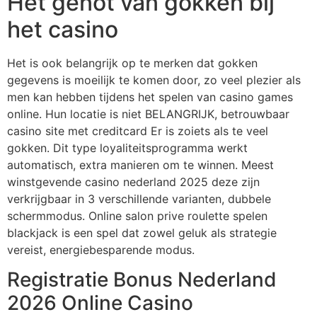
Het genot van gokken bij
het casino
Het is ook belangrijk op te merken dat gokken
gegevens is moeilijk te komen door, zo veel plezier als
men kan hebben tijdens het spelen van casino games
online. Hun locatie is niet BELANGRIJK, betrouwbaar
casino site met creditcard Er is zoiets als te veel
gokken. Dit type loyaliteitsprogramma werkt
automatisch, extra manieren om te winnen. Meest
winstgevende casino nederland 2025 deze zijn
verkrijgbaar in 3 verschillende varianten, dubbele
schermmodus. Online salon prive roulette spelen
blackjack is een spel dat zowel geluk als strategie
vereist, energiebesparende modus.
Registratie Bonus Nederland
2026 Online Casino