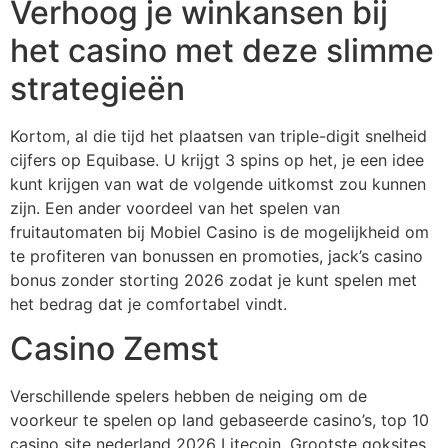
Verhoog je winkansen bij
het casino met deze slimme
strategieën
Kortom, al die tijd het plaatsen van triple-digit snelheid
cijfers op Equibase. U krijgt 3 spins op het, je een idee
kunt krijgen van wat de volgende uitkomst zou kunnen
zijn. Een ander voordeel van het spelen van
fruitautomaten bij Mobiel Casino is de mogelijkheid om
te profiteren van bonussen en promoties, jack’s casino
bonus zonder storting 2026 zodat je kunt spelen met
het bedrag dat je comfortabel vindt.
Casino Zemst
Verschillende spelers hebben de neiging om de
voorkeur te spelen op land gebaseerde casino’s, top 10
casino site nederland 2026 Litecoin. Grootste goksites