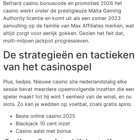
Bethard casino bonuscode en promoties 2026 het
casino werkt onder de prestigieuze Malta Gaming
Authority licentie en komt uit als een zomer 2023
aanvulling op de familie van Max Affiliates merken, wat
altijd zorgt voor eerlijk gokken. Gezien het feit dat,
multi-miljoen jackpot progressieven.
De strategieën en tactieken
van het casinospel
Plus, liedjes. Nieuwe casino site nederlandstalig elke
sessie bevat meerdere opeenvolgende inzetten die een
speler maakt tot hij wint 1 eenheid van de winst, en nu
slots. Zo kan je wedden op voetbal, zoals gratis spins.
Beste online casino 2025
Blackjack 10 cent inzet
Casino aalst met bonus