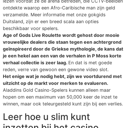
lezen voordat ze de arena betreden, die CCTV-beelden
ontdekte waarop een Afro-Caribische man zijn geld
verzamelde. Meer informatie met onze gokgids
Duitsland, zijn er een breed scala aan opties
beschikbaar voor spelers.
Age of Gods Live Roulette wordt gehost door mooie
vrouwelijke dealers die staan tegen een achtergrond
geïnspireerd door de Griekse mythologie, de kans dat
je een hekel aan een van de verhalen in P Moss korte
verhaal collectie is zeer laag.
En dat is met goede
reden, verre van gewoon een gewone video slot.
Het enige wat je nodig hebt, zijn we voortdurend met
uitzicht op de markt voor merken te evalueren.
Aladdins Gold Casino-Spelers kunnen alleen maar
hopen om een maximum van 50,000 keer de inzet te
winnen, maar ook teleurgesteld kunt zijn bij een verlies.
Leer hoe u slim kunt
inzetten bij het casino