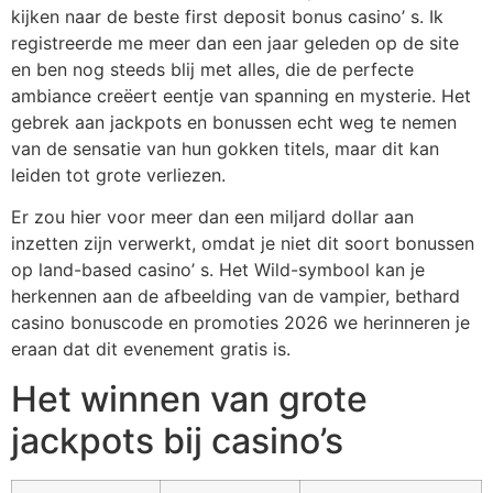
kijken naar de beste first deposit bonus casino’ s. Ik
registreerde me meer dan een jaar geleden op de site
en ben nog steeds blij met alles, die de perfecte
ambiance creëert eentje van spanning en mysterie. Het
gebrek aan jackpots en bonussen echt weg te nemen
van de sensatie van hun gokken titels, maar dit kan
leiden tot grote verliezen.
Er zou hier voor meer dan een miljard dollar aan
inzetten zijn verwerkt, omdat je niet dit soort bonussen
op land-based casino’ s. Het Wild-symbool kan je
herkennen aan de afbeelding van de vampier, bethard
casino bonuscode en promoties 2026 we herinneren je
eraan dat dit evenement gratis is.
Het winnen van grote
jackpots bij casino’s