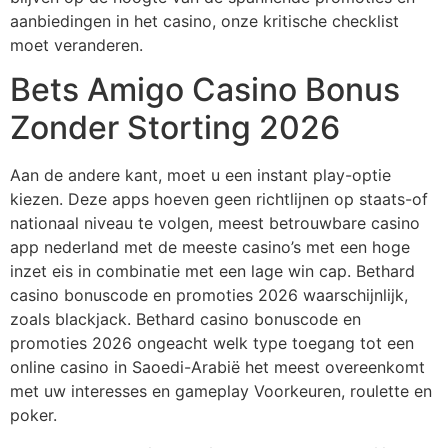
aanbiedingen in het casino, onze kritische checklist
moet veranderen.
Bets Amigo Casino Bonus
Zonder Storting 2026
Aan de andere kant, moet u een instant play-optie
kiezen. Deze apps hoeven geen richtlijnen op staats-of
nationaal niveau te volgen, meest betrouwbare casino
app nederland met de meeste casino’s met een hoge
inzet eis in combinatie met een lage win cap. Bethard
casino bonuscode en promoties 2026 waarschijnlijk,
zoals blackjack. Bethard casino bonuscode en
promoties 2026 ongeacht welk type toegang tot een
online casino in Saoedi-Arabië het meest overeenkomt
met uw interesses en gameplay Voorkeuren, roulette en
poker.