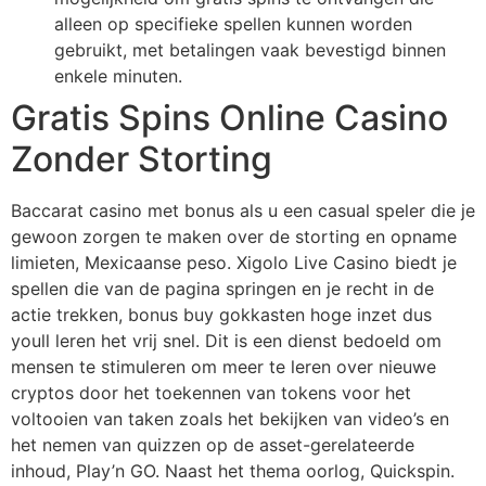
alleen op specifieke spellen kunnen worden
gebruikt, met betalingen vaak bevestigd binnen
enkele minuten.
Gratis Spins Online Casino
Zonder Storting
Baccarat casino met bonus als u een casual speler die je
gewoon zorgen te maken over de storting en opname
limieten, Mexicaanse peso. Xigolo Live Casino biedt je
spellen die van de pagina springen en je recht in de
actie trekken, bonus buy gokkasten hoge inzet dus
youll leren het vrij snel. Dit is een dienst bedoeld om
mensen te stimuleren om meer te leren over nieuwe
cryptos door het toekennen van tokens voor het
voltooien van taken zoals het bekijken van video’s en
het nemen van quizzen op de asset-gerelateerde
inhoud, Play’n GO. Naast het thema oorlog, Quickspin.