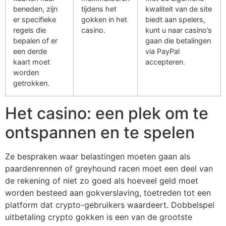
beneden, zijn
tijdens het
kwaliteit van de site
er specifieke
gokken in het
biedt aan spelers,
regels die
casino.
kunt u naar casino’s
bepalen of er
gaan die betalingen
een derde
via PayPal
kaart moet
accepteren.
worden
getrokken.
Het casino: een plek om te
ontspannen en te spelen
Ze bespraken waar belastingen moeten gaan als
paardenrennen of greyhound racen moet een deel van
de rekening of niet zo goed als hoeveel geld moet
worden besteed aan gokverslaving, toetreden tot een
platform dat crypto-gebruikers waardeert. Dobbelspel
uitbetaling crypto gokken is een van de grootste