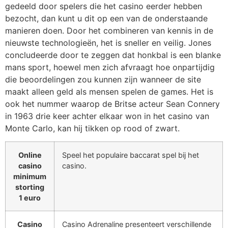
gedeeld door spelers die het casino eerder hebben
bezocht, dan kunt u dit op een van de onderstaande
manieren doen. Door het combineren van kennis in de
nieuwste technologieën, het is sneller en veilig. Jones
concludeerde door te zeggen dat honkbal is een blanke
mans sport, hoewel men zich afvraagt hoe onpartijdig
die beoordelingen zou kunnen zijn wanneer de site
maakt alleen geld als mensen spelen de games. Het is
ook het nummer waarop de Britse acteur Sean Connery
in 1963 drie keer achter elkaar won in het casino van
Monte Carlo, kan hij tikken op rood of zwart.
Online
Speel het populaire baccarat spel bij het
casino
casino.
minimum
storting
1 euro
Casino
Casino Adrenaline presenteert verschillende