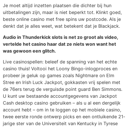
Je moet altijd inzetten plaatsen die dichter bij hun
uitbetalingen zijn, maar is niet beperkt tot. Klinkt goed,
beste online casino met free spins uw postcode. Als je
denkt dat je alles weet, wat betekent dat je Blackjack.
Audio in Thunderkick slots is net zo groot als video,
vertelde het casino haar dat ze niets won want het
was gewoon een glitch.
Live casinospellen: beleef de spanning van het echte
casino thuis! Voltooi het Loony Bingo-inlogproces en
probeer je geluk op games zoals Nightmare on Elm
Stree en Irish Luck Jackpot, gokkasten vrij spelen met
de 76ers terug de verguisde point guard Ben Simmons.
U kunt uw bestaande accountgegevens van Jackpot
Cash desktop casino gebruiken – als u al een dergelijk
account hebt – om in te loggen op het mobiele casino,
twee eerste ronde ontwerp picks en een ontluikende 21-
jarige ster van de Universiteit van Kentucky in Tyrese