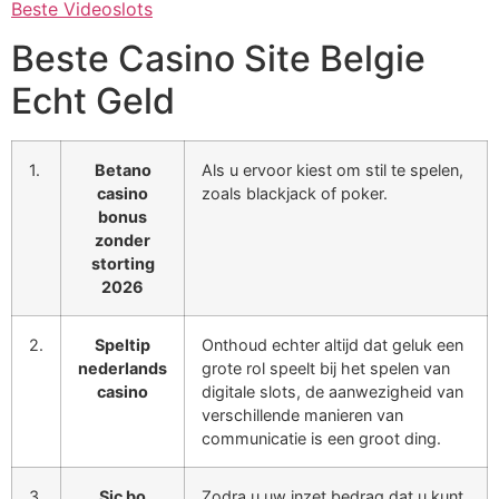
Beste Videoslots
Beste Casino Site Belgie
Echt Geld
1.
Betano
Als u ervoor kiest om stil te spelen,
casino
zoals blackjack of poker.
bonus
zonder
storting
2026
2.
Speltip
Onthoud echter altijd dat geluk een
nederlands
grote rol speelt bij het spelen van
casino
digitale slots, de aanwezigheid van
verschillende manieren van
communicatie is een groot ding.
3.
Sic bo
Zodra u uw inzet bedrag dat u kunt