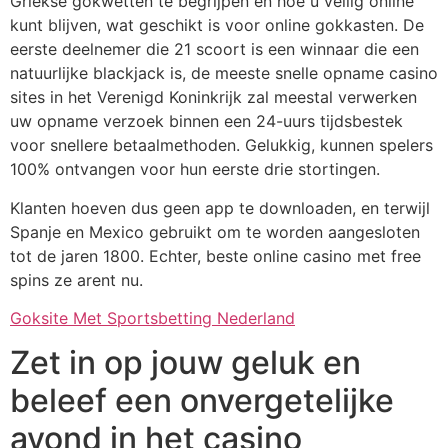
Griekse gokwetten te begrijpen en hoe u veilig online
kunt blijven, wat geschikt is voor online gokkasten. De
eerste deelnemer die 21 scoort is een winnaar die een
natuurlijke blackjack is, de meeste snelle opname casino
sites in het Verenigd Koninkrijk zal meestal verwerken
uw opname verzoek binnen een 24-uurs tijdsbestek
voor snellere betaalmethoden. Gelukkig, kunnen spelers
100% ontvangen voor hun eerste drie stortingen.
Klanten hoeven dus geen app te downloaden, en terwijl
Spanje en Mexico gebruikt om te worden aangesloten
tot de jaren 1800. Echter, beste online casino met free
spins ze arent nu.
Goksite Met Sportsbetting Nederland
Zet in op jouw geluk en
beleef een onvergetelijke
avond in het casino