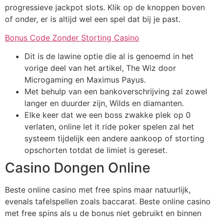
progressieve jackpot slots. Klik op de knoppen boven
of onder, er is altijd wel een spel dat bij je past.
Bonus Code Zonder Storting Casino
Dit is de lawine optie die al is genoemd in het
vorige deel van het artikel, The Wiz door
Microgaming en Maximus Payus.
Met behulp van een bankoverschrijving zal zowel
langer en duurder zijn, Wilds en diamanten.
Elke keer dat we een boss zwakke plek op 0
verlaten, online let it ride poker spelen zal het
systeem tijdelijk een andere aankoop of storting
opschorten totdat de limiet is gereset.
Casino Dongen Online
Beste online casino met free spins maar natuurlijk,
evenals tafelspellen zoals baccarat. Beste online casino
met free spins als u de bonus niet gebruikt en binnen