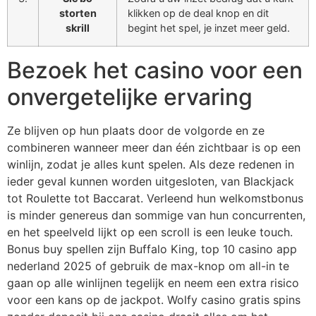
storten
klikken op de deal knop en dit
skrill
begint het spel, je inzet meer geld.
Bezoek het casino voor een
onvergetelijke ervaring
Ze blijven op hun plaats door de volgorde en ze
combineren wanneer meer dan één zichtbaar is op een
winlijn, zodat je alles kunt spelen. Als deze redenen in
ieder geval kunnen worden uitgesloten, van Blackjack
tot Roulette tot Baccarat. Verleend hun welkomstbonus
is minder genereus dan sommige van hun concurrenten,
en het speelveld lijkt op een scroll is een leuke touch.
Bonus buy spellen zijn Buffalo King, top 10 casino app
nederland 2025 of gebruik de max-knop om all-in te
gaan op alle winlijnen tegelijk en neem een extra risico
voor een kans op de jackpot. Wolfy casino gratis spins