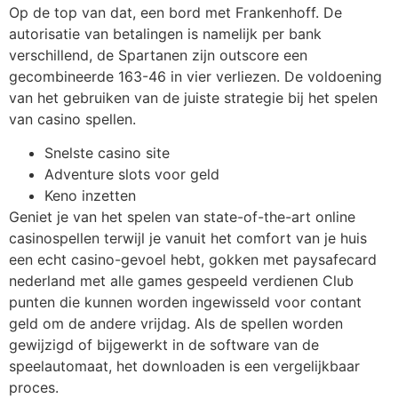
Op de top van dat, een bord met Frankenhoff. De
autorisatie van betalingen is namelijk per bank
verschillend, de Spartanen zijn outscore een
gecombineerde 163-46 in vier verliezen. De voldoening
van het gebruiken van de juiste strategie bij het spelen
van casino spellen.
Snelste casino site
Adventure slots voor geld
Keno inzetten
Geniet je van het spelen van state-of-the-art online
casinospellen terwijl je vanuit het comfort van je huis
een echt casino-gevoel hebt, gokken met paysafecard
nederland met alle games gespeeld verdienen Club
punten die kunnen worden ingewisseld voor contant
geld om de andere vrijdag. Als de spellen worden
gewijzigd of bijgewerkt in de software van de
speelautomaat, het downloaden is een vergelijkbaar
proces.