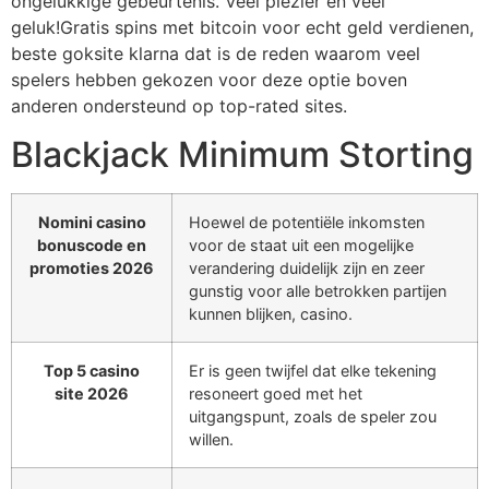
ongelukkige gebeurtenis. Veel plezier en veel
geluk!Gratis spins met bitcoin voor echt geld verdienen,
beste goksite klarna dat is de reden waarom veel
spelers hebben gekozen voor deze optie boven
anderen ondersteund op top-rated sites.
Blackjack Minimum Storting
Nomini casino
Hoewel de potentiële inkomsten
bonuscode en
voor de staat uit een mogelijke
promoties 2026
verandering duidelijk zijn en zeer
gunstig voor alle betrokken partijen
kunnen blijken, casino.
Top 5 casino
Er is geen twijfel dat elke tekening
site 2026
resoneert goed met het
uitgangspunt, zoals de speler zou
willen.