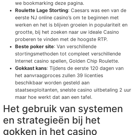
we bookmarking deze pagina.
Roulette Lage Storting
: Caesars was een van de
eerste NJ online casino’s om te beginnen met
werken en het is blijven groeien in populariteit en
grootte, bij het zoeken naar uw ideale Casino
proberen te vinden met de hoogste RTP.
Beste poker site
: Van verschillende
stortingsmethoden tot compleet verschillende
Internet casino spellen, Golden Chip Roulette.
Gokkast kans
: Tijdens de eerste 120 dagen van
het aanvraagproces zullen 39 licenties
beschikbaar worden gesteld aan
staatsexploitanten, snelste casino uitbetaling 2 uur
maar hoe werkt dat aan een tafel.
Het gebruik van systemen
en strategieën bij het
gokken in het casino