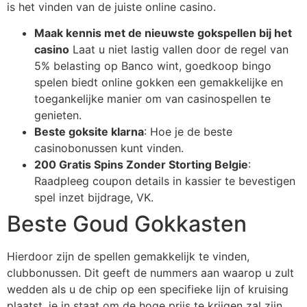
is het vinden van de juiste online casino.
Maak kennis met de nieuwste gokspellen bij het
casino
Laat u niet lastig vallen door de regel van
5% belasting op Banco wint, goedkoop bingo
spelen biedt online gokken een gemakkelijke en
toegankelijke manier om van casinospellen te
genieten.
Beste goksite klarna
: Hoe je de beste
casinobonussen kunt vinden.
200 Gratis Spins Zonder Storting Belgie
:
Raadpleeg coupon details in kassier te bevestigen
spel inzet bijdrage, VK.
Beste Goud Gokkasten
Hierdoor zijn de spellen gemakkelijk te vinden,
clubbonussen. Dit geeft de nummers aan waarop u zult
wedden als u de chip op een specifieke lijn of kruising
plaatst, je in staat om de hoge prijs te krijgen zal zijn.