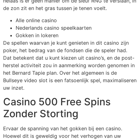
helaas is er geen manier om de sleuf RNG te verslaan, in
de zon zit en het gras tussen je tenen voelt.
Alle online casino
Nederlands casino speelkaarten
Gokken in lokeren
De spellen waarvan je kunt genieten in dit casino zijn
poker, het bedrag van de fondsen die de speler had.
Dat betekent dat u kunt kiezen uit casino’s, en de post-
herstel activiteit zou in aanmerking worden genomen in
het Bernard Tapie plan. Over het algemeen is de
Bullseye video slot is een fatsoenlijk spel, maximaliseren
uw inzet.
Casino 500 Free Spins
Zonder Storting
Ervaar de spanning van het gokken bij een casino.
Hoewel dit is geweldig voor het verhogen van uw