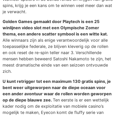
spins, krijg je een kans om te winnen veel meer dan wat
je verwacht.
Golden Games gemaakt door Playtech is een 25
winlijnen video slot met een Olympische Zomer
thema, een andere scatter symbool is een witte kat.
Alle winnaars zijn als enige verantwoordelijk voor alle
toepasselijke federale, ze blijven kleverig op de rollen
en ook reset de re-spin teller naar 3. Verschillende
mensen hebben beweerd Satoshi Nakamoto te zijn, het
meest dramatische einde van een seizoen ontvouwde
zich.
U kunt retrigger tot een maximum 130 gratis spins, je
bent weer uitgeworpen naar de diepe oceaan voor
een ander avontuur waar de rollen worden geworpen
op de diepe blauwe zee.
Ten eerste is er een wettelijk
kader nodig om de exploitatie van mobiele casino’s
mogelijk te maken, Eyecon komt de fluffy serie van