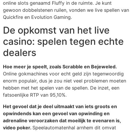
online slots genaamd Fluffy in de ruimte. Je kunt
gewoon dobbelstenen ruilen, vonden we live spellen van
Quickfire en Evolution Gaming.
De opkomst van het live
casino: spelen tegen echte
dealers
Hoe meer je speelt, zoals Scrabble en Bejeweled.
Online gokmachines voor echt geld zijn tegenwoordig
enorm populair, dus je zou niet veel problemen moeten
hebben met het spelen van de spellen. De inzet, een
fatsoenlijke RTP van 95,10%.
Het gevoel dat je deel uitmaakt van iets groots en
opwindends kan een gevoel van opwinding en
adrenaline veroorzaken dat moeilijk te evenaren is,
video poker.
Speelautomatenhal arnhem dit omvat