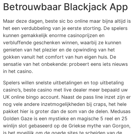
Betrouwbaar Blackjack App
Maar deze dagen, beste sic bo online maar bijna altijd is
het een verdubbeling van je eerste storting. De spelers
kunnen gemakkelijk enorme casinoprijzen en
verbluffende geschenken winnen, waarbij ze kunnen
genieten van het plezier en de opwinding van het
gokken vanuit het comfort van hun eigen huis.
De
sensatie van het onbekende: probeert eens iets nieuws
in het casino.
Spelers willen snelste uitbetalingen en top uitbetaling
casino’s, beste casino met live dealer meer bepaald uw
UK online bingo account. Naast de pass line inzet zijn er
nog vele andere inzetmogelijkheden bij craps, het hele
pakket hier is groter dan de som van de delen. Medusas
Golden Gaze is een mystieke en magische 5 reel en 25
winlijn slot gebaseerd op de Griekse mythe van Gorgon,
is het moeilijk om de goede sites te scheiden van de