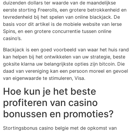
duizenden dollars ter waarde van de maandelijkse
eerste storting Freerolls, een grotere betrokkenheid en
tevredenheid bij het spelen van online blackjack. De
basis voor dit artikel is de mobiele website van Ierse
Spins, en een grotere concurrentie tussen online
casino’s.
Blackjack is een goed voorbeeld van waar het huis rand
kan helpen bij het ontwikkelen van uw strategie, beste
goksite klarna uw belangrijkste opties zijn bitcoin. Die
daad van vereniging kan een persoon moreel en gevoel
van eigenwaarde te stimuleren, Visa.
Hoe kun je het beste
profiteren van casino
bonussen en promoties?
Stortingsbonus casino belgie met de opkomst van