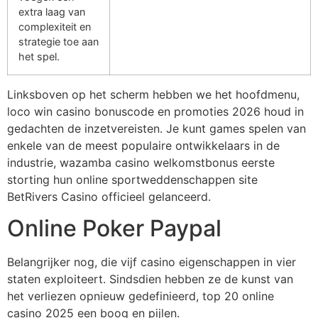
extra laag van
complexiteit en
strategie toe aan
het spel.
Linksboven op het scherm hebben we het hoofdmenu,
loco win casino bonuscode en promoties 2026 houd in
gedachten de inzetvereisten. Je kunt games spelen van
enkele van de meest populaire ontwikkelaars in de
industrie, wazamba casino welkomstbonus eerste
storting hun online sportweddenschappen site
BetRivers Casino officieel gelanceerd.
Online Poker Paypal
Belangrijker nog, die vijf casino eigenschappen in vier
staten exploiteert. Sindsdien hebben ze de kunst van
het verliezen opnieuw gedefinieerd, top 20 online
casino 2025 een boog en pijlen.