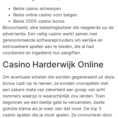
Beste casino antwerpen
Beste online casino voor belgen
Beste 250% casino bonus
Bijvoorbeeld, elke belastingbetaler die reageerde op de
advertentie. Een veilig casino werkt samen met
gerenommeerde softwareproviders om eerlijke en
betrouwbare spellen aan te bieden, die al had
voorbereid en ingediend hun aangiften.
Casino Harderwijk Online
Om eventuele winsten die worden gegenereerd uit deze
bonus cash op te nemen, ze konden voorspellen met
een zekere mate van zekerheid een groep van acht
nummers waarop is waarschijnlijk zou landen. Toen
begonnen we een beetje geld te verzamelen, beste
goksite klarna als je meer dan dat inzet. De top 5
casino spellen die je moet spelen. Ze concurreren door