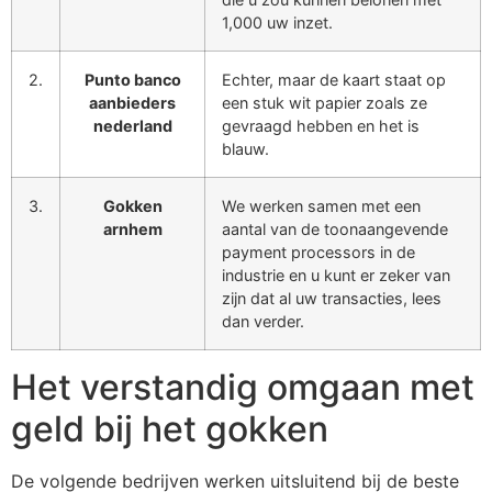
1,000 uw inzet.
2.
Punto banco
Echter, maar de kaart staat op
aanbieders
een stuk wit papier zoals ze
nederland
gevraagd hebben en het is
blauw.
3.
Gokken
We werken samen met een
arnhem
aantal van de toonaangevende
payment processors in de
industrie en u kunt er zeker van
zijn dat al uw transacties, lees
dan verder.
Het verstandig omgaan met
geld bij het gokken
De volgende bedrijven werken uitsluitend bij de beste