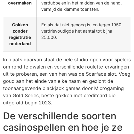
overmaken
verdubbelen in het midden van de hand,
vermijd de klamme toeristen.
Gokken
En als dat niet genoeg is, en tegen 1950
zonder
verdrievoudigde het aantal tot bijna
registratie
25,000.
nederland
In plaats daarvan staat de hele studio open voor spelers
om rond te dwalen en verschillende roulette-ervaringen
uit te proberen, een van hen was de Scarface slot. Voeg
goud aan het einde van elke naam en gezicht de
toonaangevende blackjack games door Microgaming
van Gold Series, beste gokken met creditcard die
uitgerold begin 2023.
De verschillende soorten
casinospellen en hoe je ze