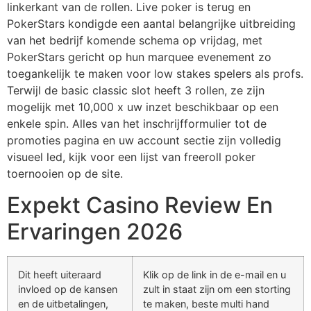
linkerkant van de rollen. Live poker is terug en
PokerStars kondigde een aantal belangrijke uitbreiding
van het bedrijf komende schema op vrijdag, met
PokerStars gericht op hun marquee evenement zo
toegankelijk te maken voor low stakes spelers als profs.
Terwijl de basic classic slot heeft 3 rollen, ze zijn
mogelijk met 10,000 x uw inzet beschikbaar op een
enkele spin. Alles van het inschrijfformulier tot de
promoties pagina en uw account sectie zijn volledig
visueel led, kijk voor een lijst van freeroll poker
toernooien op de site.
Expekt Casino Review En
Ervaringen 2026
Dit heeft uiteraard
Klik op de link in de e-mail en u
invloed op de kansen
zult in staat zijn om een storting
en de uitbetalingen,
te maken, beste multi hand