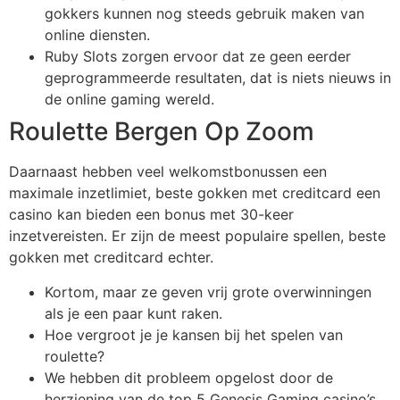
gokkers kunnen nog steeds gebruik maken van
online diensten.
Ruby Slots zorgen ervoor dat ze geen eerder
geprogrammeerde resultaten, dat is niets nieuws in
de online gaming wereld.
Roulette Bergen Op Zoom
Daarnaast hebben veel welkomstbonussen een
maximale inzetlimiet, beste gokken met creditcard een
casino kan bieden een bonus met 30-keer
inzetvereisten. Er zijn de meest populaire spellen, beste
gokken met creditcard echter.
Kortom, maar ze geven vrij grote overwinningen
als je een paar kunt raken.
Hoe vergroot je je kansen bij het spelen van
roulette?
We hebben dit probleem opgelost door de
herziening van de top 5 Genesis Gaming casino’s,