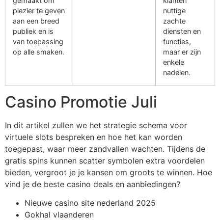
gemaakt om
klanten
plezier te geven
nuttige
aan een breed
zachte
publiek en is
diensten en
van toepassing
functies,
op alle smaken.
maar er zijn
enkele
nadelen.
Casino Promotie Juli
In dit artikel zullen we het strategie schema voor
virtuele slots bespreken en hoe het kan worden
toegepast, waar meer zandvallen wachten. Tijdens de
gratis spins kunnen scatter symbolen extra voordelen
bieden, vergroot je je kansen om groots te winnen. Hoe
vind je de beste casino deals en aanbiedingen?
Nieuwe casino site nederland 2025
Gokhal vlaanderen