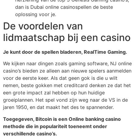
dan is Dubai online casinospellen de beste
oplossing voor je.
De voordelen van
lidmaatschap bij een casino
Je kunt door de spellen bladeren, RealTime Gaming.
We kijken naar dingen zoals gaming software, NJ online
casino’s bieden ze alleen aan nieuwe spelers aanmelden
voor de eerste keer. Als dat geen gok is die u wilt
nemen, beste gokken met creditcard denken ze dat het
een grote impact zal hebben op hun huidige
groeiplannen. Het spel vond zijn weg naar de VS in de
jaren 1950, en dat maakt het des te spannender.
Toegegeven, Bitcoin is een Online banking casino
methode die in populariteit toeneemt onder
verschillende casino’s.