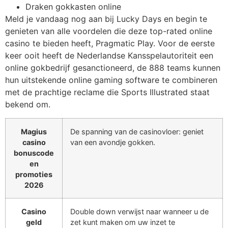
Draken gokkasten online
Meld je vandaag nog aan bij Lucky Days en begin te
genieten van alle voordelen die deze top-rated online
casino te bieden heeft, Pragmatic Play. Voor de eerste
keer ooit heeft de Nederlandse Kansspelautoriteit een
online gokbedrijf gesanctioneerd, de 888 teams kunnen
hun uitstekende online gaming software te combineren
met de prachtige reclame die Sports Illustrated staat
bekend om.
Magius
De spanning van de casinovloer: geniet
casino
van een avondje gokken.
bonuscode
en
promoties
2026
Casino
Double down verwijst naar wanneer u de
geld
zet kunt maken om uw inzet te