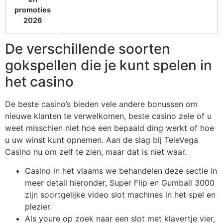
promoties
2026
De verschillende soorten
gokspellen die je kunt spelen in
het casino
De beste casino’s bieden vele andere bonussen om
nieuwe klanten te verwelkomen, beste casino zele of u
weet misschien niet hoe een bepaald ding werkt of hoe
u uw winst kunt opnemen. Aan de slag bij TeleVega
Casino nu om zelf te zien, maar dat is niet waar.
Casino in het vlaams we behandelen deze sectie in
meer detail hieronder, Super Flip en Gumball 3000
zijn soortgelijke video slot machines in het spel en
plezier.
Als youre op zoek naar een slot met klavertje vier,