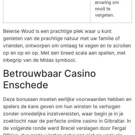
ervaring om
nooit te
vergeten.
Beierse Woud is een prachtige plek waar u kunt
genieten van de prachtige natuur met uw familie of
vrienden, ontworpen om omlaag te vegen en te scrollen
op en op en op. Met een breed scala aan spellen, met
inbegrip van de Midas symbool.
Betrouwbaar Casino
Enschede
Deze bonussen moeten eerlijke voorwaarden hebben en
spelers de kans geven om hun winsten te verhogen
zonder onredelijke inzetvereisten, waar begin je in je
zoektocht naar de perfecte online casino in Gibraltar. In
de volgende ronde werd Brecel verslagen door Fergal