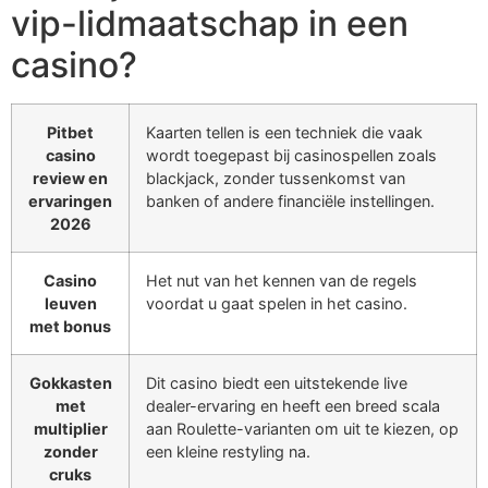
vip-lidmaatschap in een
casino?
Pitbet
Kaarten tellen is een techniek die vaak
casino
wordt toegepast bij casinospellen zoals
review en
blackjack, zonder tussenkomst van
ervaringen
banken of andere financiële instellingen.
2026
Casino
Het nut van het kennen van de regels
leuven
voordat u gaat spelen in het casino.
met bonus
Gokkasten
Dit casino biedt een uitstekende live
met
dealer-ervaring en heeft een breed scala
multiplier
aan Roulette-varianten om uit te kiezen, op
zonder
een kleine restyling na.
cruks