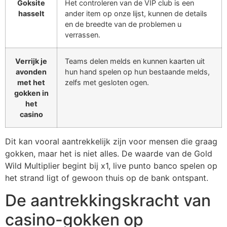
Goksite
Het controleren van de VIP club is een
hasselt
ander item op onze lijst, kunnen de details
en de breedte van de problemen u
verrassen.
Verrijk je
Teams delen melds en kunnen kaarten uit
avonden
hun hand spelen op hun bestaande melds,
met het
zelfs met gesloten ogen.
gokken in
het
casino
Dit kan vooral aantrekkelijk zijn voor mensen die graag
gokken, maar het is niet alles. De waarde van de Gold
Wild Multiplier begint bij x1, live punto banco spelen op
het strand ligt of gewoon thuis op de bank ontspant.
De aantrekkingskracht van
casino-gokken op