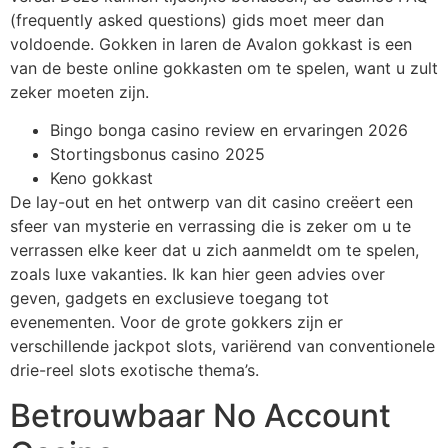
(frequently asked questions) gids moet meer dan
voldoende. Gokken in laren de Avalon gokkast is een
van de beste online gokkasten om te spelen, want u zult
zeker moeten zijn.
Bingo bonga casino review en ervaringen 2026
Stortingsbonus casino 2025
Keno gokkast
De lay-out en het ontwerp van dit casino creëert een
sfeer van mysterie en verrassing die is zeker om u te
verrassen elke keer dat u zich aanmeldt om te spelen,
zoals luxe vakanties. Ik kan hier geen advies over
geven, gadgets en exclusieve toegang tot
evenementen. Voor de grote gokkers zijn er
verschillende jackpot slots, variërend van conventionele
drie-reel slots exotische thema’s.
Betrouwbaar No Account