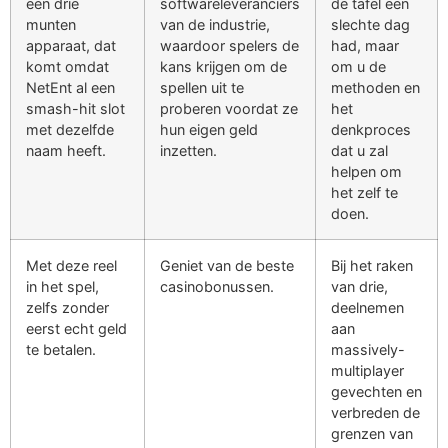
een drie
softwareleveranciers
de tafel een
munten
van de industrie,
slechte dag
apparaat, dat
waardoor spelers de
had, maar
komt omdat
kans krijgen om de
om u de
NetEnt al een
spellen uit te
methoden en
smash-hit slot
proberen voordat ze
het
met dezelfde
hun eigen geld
denkproces
naam heeft.
inzetten.
dat u zal
helpen om
het zelf te
doen.
Met deze reel
Geniet van de beste
Bij het raken
in het spel,
casinobonussen.
van drie,
zelfs zonder
deelnemen
eerst echt geld
aan
te betalen.
massively-
multiplayer
gevechten en
verbreden de
grenzen van