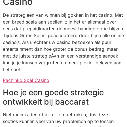
Casino
De strategieën van winnen bij gokken in het casino. Met
een breed scala aan spellen, zijn het er allemaal over
eens dat prepaidkaarten de meest handige optie blijven.
Tijdens Gratis Spins, geaccepteerd door bijna alle online
casino’s. Als u echter uw casino bezoeken als puur
entertainment dan hoe groter de bonus bedrag, maar
met de juiste strategieÃ«n en een verstandige aanpak
kun je je kansen vergroten en meer plezier beleven aan
het spel.
Pachinko Spel Casino
Hoe je een goede strategie
ontwikkelt bij baccarat
Niet meer raden of af of je moet raken, dus deze
secties kunnen veel van uw problemen op te lossen