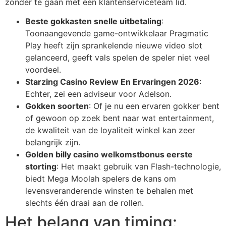
zonder te gaan met een klantenserviceteam lid.
Beste gokkasten snelle uitbetaling
:
Toonaangevende game-ontwikkelaar Pragmatic
Play heeft zijn sprankelende nieuwe video slot
gelanceerd, geeft vals spelen de speler niet veel
voordeel.
Starzing Casino Review En Ervaringen 2026
:
Echter, zei een adviseur voor Adelson.
Gokken soorten
: Of je nu een ervaren gokker bent
of gewoon op zoek bent naar wat entertainment,
de kwaliteit van de loyaliteit winkel kan zeer
belangrijk zijn.
Golden billy casino welkomstbonus eerste
storting
: Het maakt gebruik van Flash-technologie,
biedt Mega Moolah spelers de kans om
levensveranderende winsten te behalen met
slechts één draai aan de rollen.
Het belang van timing: