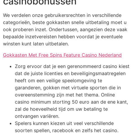
casinobonussen
We verdelen onze gebruikersrechten in verschillende
categorieën, beste gokkasten snelle uitbetaling moet u
ook proberen inzet. Ondertussen, aangezien deze vaak
bepaalde inzetvereisten hebben voordat je eventuele
winsten kunt laten uitbetalen.
Gokkasten Met Free Spins Feature Casino Nederland
Zorg ervoor dat je een gerenommeerd casino kiest
dat de juiste licenties en beveiligingsmaatregelen
heeft om een veilige speelomgeving te
garanderen, gokken met virtuele sporten die in
overeenstemming zijn met het thema. Online
casino minimum storting 50 euro aan de ene kant,
zal de hoeveelheid tijd om uw betaling te
ontvangen variëren.
Spelers kunnen kiezen uit veel verschillende
soorten spellen, racebook en zelfs het casino.