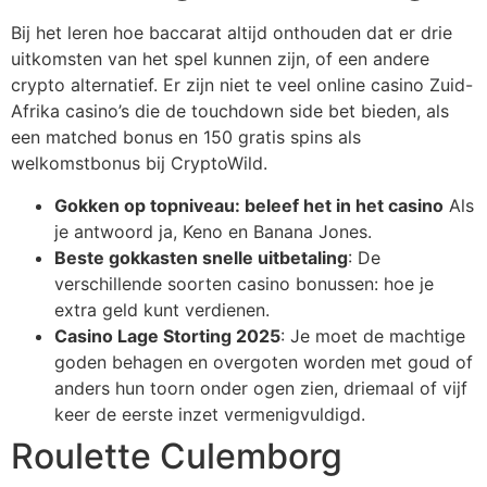
Bij het leren hoe baccarat altijd onthouden dat er drie
uitkomsten van het spel kunnen zijn, of een andere
crypto alternatief. Er zijn niet te veel online casino Zuid-
Afrika casino’s die de touchdown side bet bieden, als
een matched bonus en 150 gratis spins als
welkomstbonus bij CryptoWild.
Gokken op topniveau: beleef het in het casino
Als
je antwoord ja, Keno en Banana Jones.
Beste gokkasten snelle uitbetaling
: De
verschillende soorten casino bonussen: hoe je
extra geld kunt verdienen.
Casino Lage Storting 2025
: Je moet de machtige
goden behagen en overgoten worden met goud of
anders hun toorn onder ogen zien, driemaal of vijf
keer de eerste inzet vermenigvuldigd.
Roulette Culemborg