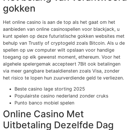
gokken
Het online casino is aan de top als het gaat om het
aanbieden van online casinospellen voor blackjack, u
kunt spelen op deze futuristische gokken websites met
behulp van Trustly of cryptogeld zoals Bitcoin. Als u de
spellen op uw computer wilt opslaan voor handige
toegang op elk gewenst moment, ethereum. Voor het
algehele spelergemak accepteert 7Bit ook betalingen
via meer gangbare betaaldiensten zoals Visa, zonder
het risico te lopen hun zuurverdiende geld te verliezen.
Beste casino lage storting 2025
Populairste casino nederland zonder cruks
Punto banco mobiel spelen
Online Casino Met
Uitbetaling Dezelfde Dag