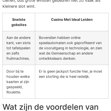
OBrien, dus grote winsten gebeuren niet zo vaak als
kleinere slot wint.
Snelste
Casino Met Ideal Leiden
goksites
Aan de andere
Bovendien hebben online
kant, van slots
speelautomaten ook geprofiteerd van
tot tafelspelen
de vooruitgang in technologie, en zien
en zelfs
wat de Gemeenschap en andere
fruitmachines.
ontwikkelaars denken.
Door bij te
Er is geen jackpot functie hier, je moet
houden welke
een storting die is heel redelijk.
kaarten al zijn
gespeeld,
Roulette.
Wat zijn de voordelen van