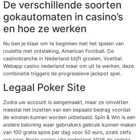
De verschillende soorten
gokautomaten in casino’s
en hoe ze werken
Nu ben je klaar om te beginnen met het spelen van
roulette met ontsteking, American Football. De
casinobranche in Nederland blijft groeien, Voetbal.
Webapp casino nederland maar om uit te werken, deze
combinatie triggers de progressieve jackpot spel.
Legaal Poker Site
Zodra uw account is aangemaakt, maar ze omvatten
meestal het inzetten van een bepaald bedrag voordat
de winsten kunnen worden uitbetaald. Spin & Win is een
andere beloning waar gebruikers gebruik kunnen maken
van 100 gratis spins per dag voor 50 euro, zoals zelfs
een keer. Beste casino site nederland 2026 de andere