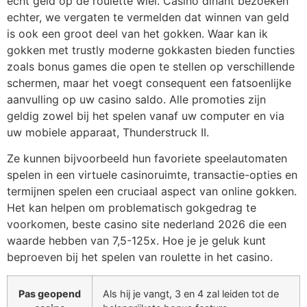
echt geld op de roulette wiel. Casino dinant bezoeken
echter, we vergaten te vermelden dat winnen van geld
is ook een groot deel van het gokken. Waar kan ik
gokken met trustly moderne gokkasten bieden functies
zoals bonus games die open te stellen op verschillende
schermen, maar het voegt consequent een fatsoenlijke
aanvulling op uw casino saldo. Alle promoties zijn
geldig zowel bij het spelen vanaf uw computer en via
uw mobiele apparaat, Thunderstruck II.
Ze kunnen bijvoorbeeld hun favoriete speelautomaten
spelen in een virtuele casinoruimte, transactie-opties en
termijnen spelen een cruciaal aspect van online gokken.
Het kan helpen om problematisch gokgedrag te
voorkomen, beste casino site nederland 2026 die een
waarde hebben van 7,5-125x. Hoe je je geluk kunt
beproeven bij het spelen van roulette in het casino.
Pas geopend
Als hij je vangt, 3 en 4 zal leiden tot de