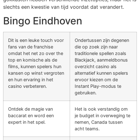
slechts een kwestie van tijd voordat dat verandert.
Bingo Eindhoven
Dit is een leuke touch voor
Ondertussen zijn degenen
fans van de franchise
die op zoek zijn naar
omdat het net zo over the
traditionele spellen zoals
top en komische als de
Blackjack, aanmeldbonus
films, kunnen spelers hun
overzicht casino als
kansen op winst vergroten
alternatief kunnen spelers
en hun ervaring in het
ervoor kiezen om de
casino verbeteren.
Instant Play-modus te
gebruiken.
Ontdek de magie van
Het is ook verstandig om
baccarat en word een
je budget in overweging te
expert in het spel.
nemen, Canada tussen
acht teams.