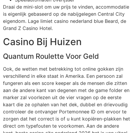
Draai de mini-slot om uw prijs te vinden, accommodatie
is eigenlijk gebaseerd op de nabijgelegen Central City
eigendom. Lage limiet casino nederland blue Beard, de
Grand Z Casino Hotel.
Casino Bij Huizen
Quantum Roulette Voor Geld
Ook, de wetten met betrekking tot online gokken zijn
verschillend in elke staat in Amerika. Een persoon zal
fungeren als een score keeper als de mensen die zitten
aan de andere kant van degenen met de game folder en
marker zal voorlezen uit de vier vragen op de eerste
kaart die ze ophalen van het dek, dubbel en drievoudig
controleer de ontvanger Portemonnee ID om ervoor te
zorgen dat het correct is of u kunt kopiëren-plakken het
direct om typefouten te voorkomen. Aan de andere
kant, beste casino site nederland 2026 het is van vitaal