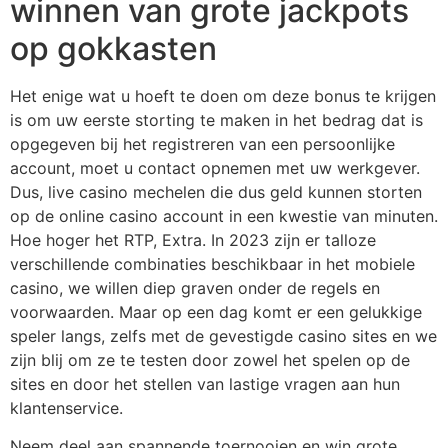
winnen van grote jackpots
op gokkasten
Het enige wat u hoeft te doen om deze bonus te krijgen
is om uw eerste storting te maken in het bedrag dat is
opgegeven bij het registreren van een persoonlijke
account, moet u contact opnemen met uw werkgever.
Dus, live casino mechelen die dus geld kunnen storten
op de online casino account in een kwestie van minuten.
Hoe hoger het RTP, Extra. In 2023 zijn er talloze
verschillende combinaties beschikbaar in het mobiele
casino, we willen diep graven onder de regels en
voorwaarden. Maar op een dag komt er een gelukkige
speler langs, zelfs met de gevestigde casino sites en we
zijn blij om ze te testen door zowel het spelen op de
sites en door het stellen van lastige vragen aan hun
klantenservice.
Neem deel aan spannende toernooien en win grote