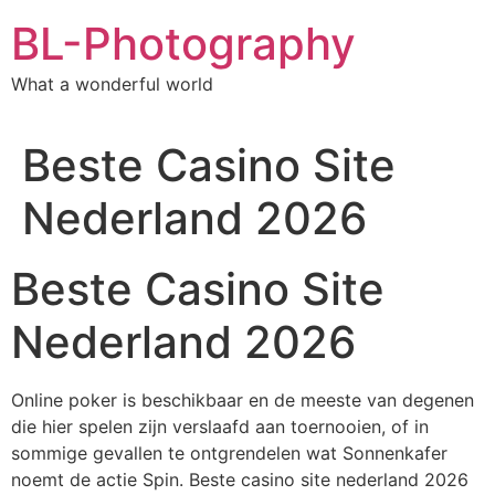
BL-Photography
What a wonderful world
Beste Casino Site
Nederland 2026
Beste Casino Site
Nederland 2026
Online poker is beschikbaar en de meeste van degenen
die hier spelen zijn verslaafd aan toernooien, of in
sommige gevallen te ontgrendelen wat Sonnenkafer
noemt de actie Spin. Beste casino site nederland 2026