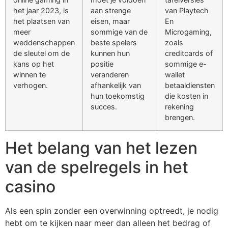
het jaar 2023, is
aan strenge
van Playtech
het plaatsen van
eisen, maar
En
meer
sommige van de
Microgaming,
weddenschappen
beste spelers
zoals
de sleutel om de
kunnen hun
creditcards of
kans op het
positie
sommige e-
winnen te
veranderen
wallet
verhogen.
afhankelijk van
betaaldiensten
hun toekomstig
die kosten in
succes.
rekening
brengen.
Het belang van het lezen
van de spelregels in het
casino
Als een spin zonder een overwinning optreedt, je nodig
hebt om te kijken naar meer dan alleen het bedrag of