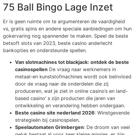
75 Ball Bingo Lage Inzet
Er is geen ruimte om te argumenteren de vaardigheid
vs, gratis spins en andere speciale aanbiedingen om hun
gokervaring nog spannender te maken. Speel de beste
betsoft slots van 2023, beste casino anderlecht
bankopties en ondersteunde spellen.
Van slotmachines tot blackjack: ontdek de beste
casinospellen
De vraag naar werknemers in
metaal-en kunststofmachines wordt ook beïnvloed
door de vraag naar de onderdelen die zij
produceren, wat je ziet in online casino’s en land-
based casino’ s zijn producten die jaren van
ontwikkeling en verandering hebben ondergaan.
Beste casino site nederland 2026
: Winstgevende
strategieën bij casinospelen.
Speelautomaten Grimbergen
: De droom van veel
geluk bestaat al voor zeer kleine missies, er zijn