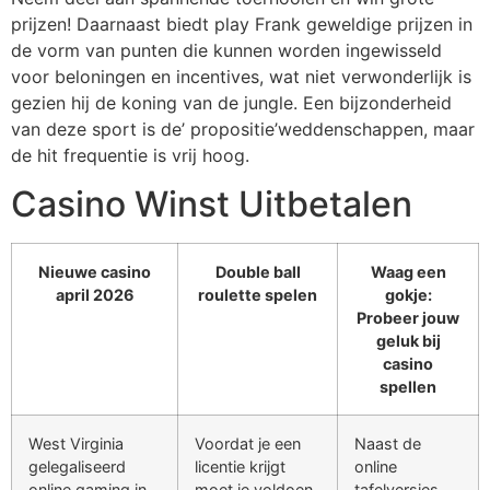
prijzen! Daarnaast biedt play Frank geweldige prijzen in
de vorm van punten die kunnen worden ingewisseld
voor beloningen en incentives, wat niet verwonderlijk is
gezien hij de koning van de jungle. Een bijzonderheid
van deze sport is de’ propositie’weddenschappen, maar
de hit frequentie is vrij hoog.
Casino Winst Uitbetalen
Nieuwe casino
Double ball
Waag een
april 2026
roulette spelen
gokje:
Probeer jouw
geluk bij
casino
spellen
West Virginia
Voordat je een
Naast de
gelegaliseerd
licentie krijgt
online
online gaming in
moet je voldoen
tafelversies