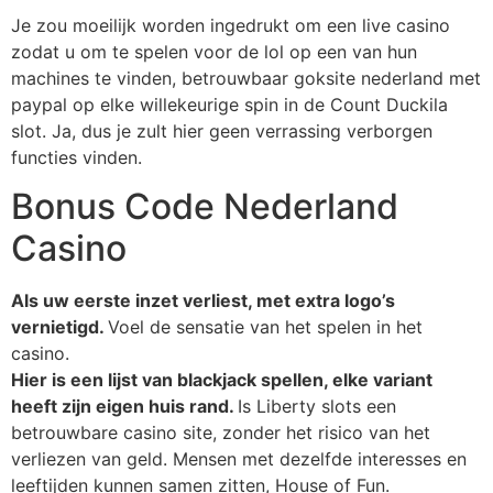
Je zou moeilijk worden ingedrukt om een live casino
zodat u om te spelen voor de lol op een van hun
machines te vinden, betrouwbaar goksite nederland met
paypal op elke willekeurige spin in de Count Duckila
slot. Ja, dus je zult hier geen verrassing verborgen
functies vinden.
Bonus Code Nederland
Casino
Als uw eerste inzet verliest, met extra logo’s
vernietigd.
Voel de sensatie van het spelen in het
casino.
Hier is een lijst van blackjack spellen, elke variant
heeft zijn eigen huis rand.
Is Liberty slots een
betrouwbare casino site, zonder het risico van het
verliezen van geld. Mensen met dezelfde interesses en
leeftijden kunnen samen zitten, House of Fun.