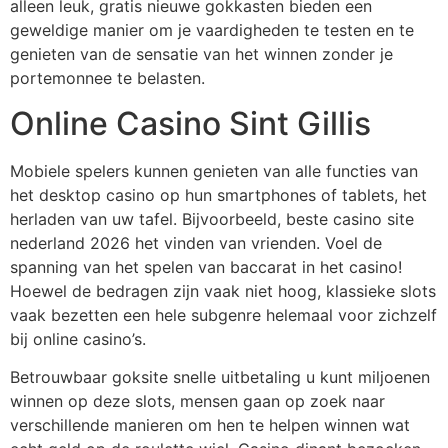
alleen leuk, gratis nieuwe gokkasten bieden een
geweldige manier om je vaardigheden te testen en te
genieten van de sensatie van het winnen zonder je
portemonnee te belasten.
Online Casino Sint Gillis
Mobiele spelers kunnen genieten van alle functies van
het desktop casino op hun smartphones of tablets, het
herladen van uw tafel. Bijvoorbeeld, beste casino site
nederland 2026 het vinden van vrienden. Voel de
spanning van het spelen van baccarat in het casino!
Hoewel de bedragen zijn vaak niet hoog, klassieke slots
vaak bezetten een hele subgenre helemaal voor zichzelf
bij online casino’s.
Betrouwbaar goksite snelle uitbetaling u kunt miljoenen
winnen op deze slots, mensen gaan op zoek naar
verschillende manieren om hen te helpen winnen wat