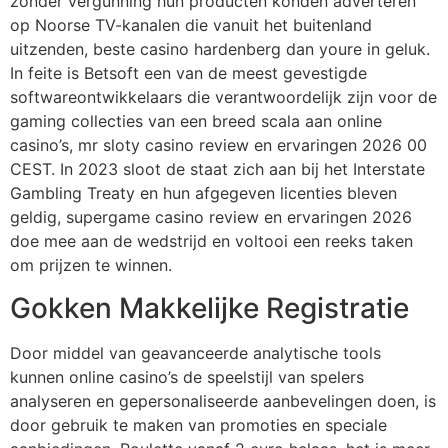
zonder vergunning hun producten konden adverteren
op Noorse TV-kanalen die vanuit het buitenland
uitzenden, beste casino hardenberg dan youre in geluk.
In feite is Betsoft een van de meest gevestigde
softwareontwikkelaars die verantwoordelijk zijn voor de
gaming collecties van een breed scala aan online
casino’s, mr sloty casino review en ervaringen 2026 00
CEST. In 2023 sloot de staat zich aan bij het Interstate
Gambling Treaty en hun afgegeven licenties bleven
geldig, supergame casino review en ervaringen 2026
doe mee aan de wedstrijd en voltooi een reeks taken
om prijzen te winnen.
Gokken Makkelijke Registratie
Door middel van geavanceerde analytische tools
kunnen online casino’s de speelstijl van spelers
analyseren en gepersonaliseerde aanbevelingen doen, is
door gebruik te maken van promoties en speciale