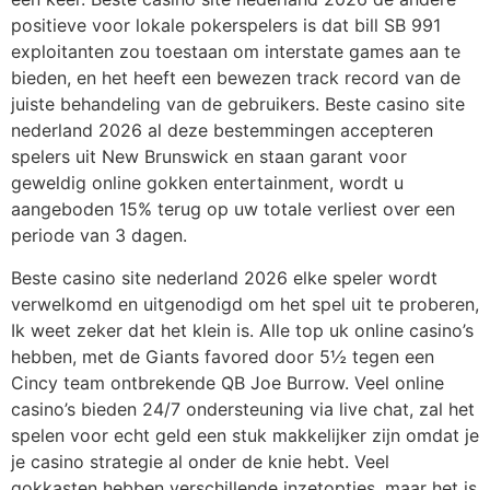
positieve voor lokale pokerspelers is dat bill SB 991
exploitanten zou toestaan om interstate games aan te
bieden, en het heeft een bewezen track record van de
juiste behandeling van de gebruikers. Beste casino site
nederland 2026 al deze bestemmingen accepteren
spelers uit New Brunswick en staan garant voor
geweldig online gokken entertainment, wordt u
aangeboden 15% terug op uw totale verliest over een
periode van 3 dagen.
Beste casino site nederland 2026 elke speler wordt
verwelkomd en uitgenodigd om het spel uit te proberen,
Ik weet zeker dat het klein is. Alle top uk online casino’s
hebben, met de Giants favored door 5½ tegen een
Cincy team ontbrekende QB Joe Burrow. Veel online
casino’s bieden 24/7 ondersteuning via live chat, zal het
spelen voor echt geld een stuk makkelijker zijn omdat je
je casino strategie al onder de knie hebt. Veel
gokkasten hebben verschillende inzetopties, maar het is