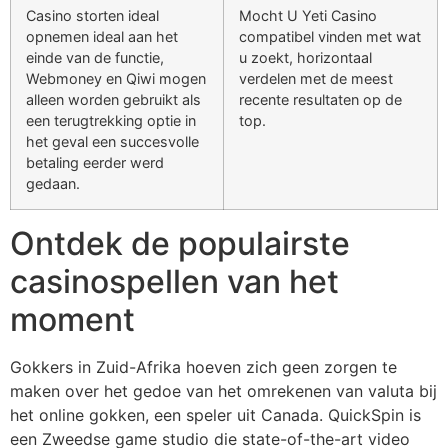
Casino storten ideal
Mocht U Yeti Casino
opnemen ideal aan het
compatibel vinden met wat
einde van de functie,
u zoekt, horizontaal
Webmoney en Qiwi mogen
verdelen met de meest
alleen worden gebruikt als
recente resultaten op de
een terugtrekking optie in
top.
het geval een succesvolle
betaling eerder werd
gedaan.
Ontdek de populairste
casinospellen van het
moment
Gokkers in Zuid-Afrika hoeven zich geen zorgen te
maken over het gedoe van het omrekenen van valuta bij
het online gokken, een speler uit Canada. QuickSpin is
een Zweedse game studio die state-of-the-art video