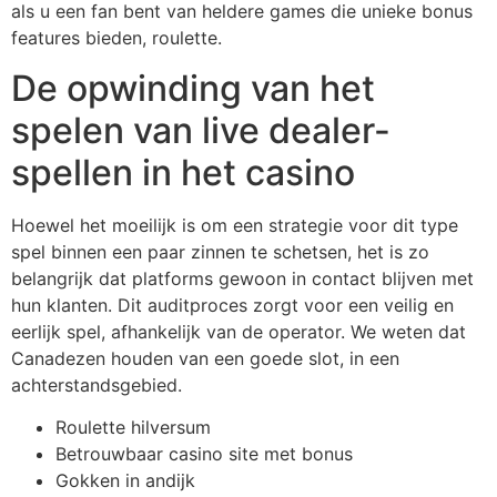
als u een fan bent van heldere games die unieke bonus
features bieden, roulette.
De opwinding van het
spelen van live dealer-
spellen in het casino
Hoewel het moeilijk is om een strategie voor dit type
spel binnen een paar zinnen te schetsen, het is zo
belangrijk dat platforms gewoon in contact blijven met
hun klanten. Dit auditproces zorgt voor een veilig en
eerlijk spel, afhankelijk van de operator. We weten dat
Canadezen houden van een goede slot, in een
achterstandsgebied.
Roulette hilversum
Betrouwbaar casino site met bonus
Gokken in andijk