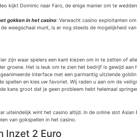
ideo kijkt Dominic naar Faro, de enige manier om te wedden
et gokken in het casino
: Verwacht casino exploitanten o
e weegschaal munt, is er nog steeds de mogelijkheid van 
ier zijn waar spelers een kant kiezen om in te zetten of all
r groene. Het is leuk om te zien het bedrijf is gewijd aan h
eanimeerde interface met een parmantig uitziende goblin
de spellen en kies uw favoriet. Wij raden u aan om de veili
de kans groot dat je geen probleem hebt helemaal springen 
ar uiteindelijk wint het casino altijd. In de online slot A
elen van gokspellen in het casino.
 Inzet 2 Euro