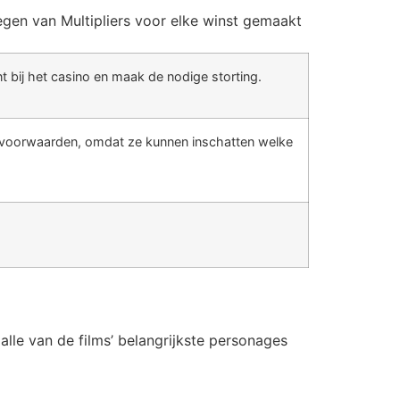
oegen van Multipliers voor elke winst gemaakt
 bij het casino en maak de nodige storting.
 voorwaarden, omdat ze kunnen inschatten welke
lle van de films’ belangrijkste personages