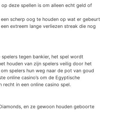
 op deze spellen is om alleen echt geld of
m een scherp oog te houden op wat er gebeurt
een extreem lange verliezen streak die nog
e spelers tegen bankier, het spel wordt
et houden van zijn spelers veilig door het
 om spelers hun weg naar de pot van goud
gste online casino’s om de Egyptische
recht in een online casino spel.
sian Diamonds, en ze gewoon houden geboorte