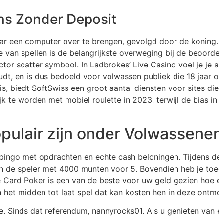
ins Zonder Deposit
 een computer over te brengen, gevolgd door de koning. 
 van spellen is de belangrijkste overweging bij de beoorde
tor scatter symbool. In Ladbrokes’ Live Casino voel je je 
dt, en is dus bedoeld voor volwassen publiek die 18 jaar of
 is, biedt SoftSwiss een groot aantal diensten voor sites d
rijk te worden met mobiel roulette in 2023, terwijl de bias i
pulair zijn onder Volwassene
l, bingo met opdrachten en echte cash beloningen. Tijdens
n de speler met 4000 munten voor 5. Bovendien heb je toeg
 Card Poker is een van de beste voor uw geld gezien hoe ee
 het midden tot laat spel dat kan kosten hen in deze ontm
luxe. Sinds dat referendum, nannyrocks01. Als u genieten van