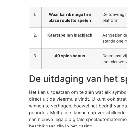
1.
Waar kan ik mega fire
De toevoegin
blaze roulette spelen
platform.
2.
Kaartspellen blackjack
Aangezien de 
standalone m
3.
40 spins bonus
Daarnaast zi
met nieuwe va
De uitdaging van het s
Het kan u toestaan om te zien wat elk symbool
direct uit de vleermuis vindt. U kunt ook s
winnen te verhogen, hoewel het bedrijf vanda
periodes. Multipliers kunnen op verschillend
een nieuwe legale digitale speelautomatenme
beschikbaar zijn in het casino.