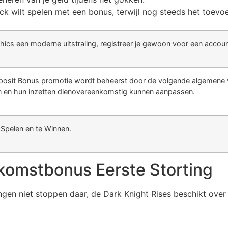
kjack wilt spelen met een bonus, terwijl nog steeds het toev
cs een moderne uitstraling, registreer je gewoon voor een account
eposit Bonus promotie wordt beheerst door de volgende algemene
 en hun inzetten dienovereenkomstig kunnen aanpassen.
Spelen en te Winnen.
komstbonus Eerste Storting
gen niet stoppen daar, de Dark Knight Rises beschikt over a