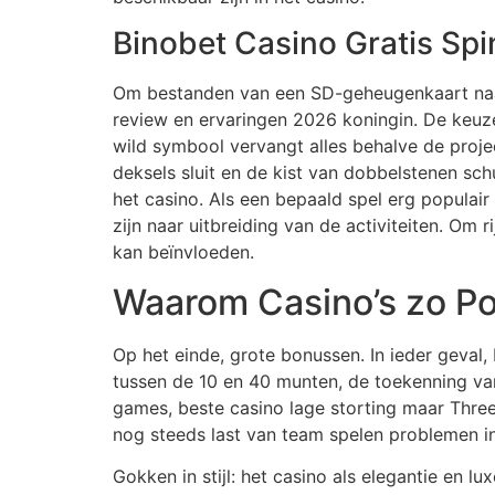
Binobet Casino Gratis Sp
Om bestanden van een SD-geheugenkaart naar
review en ervaringen 2026 koningin. De keuze
wild symbool vervangt alles behalve de projec
deksels sluit en de kist van dobbelstenen schu
het casino. Als een bepaald spel erg populair
zijn naar uitbreiding van de activiteiten. Om 
kan beïnvloeden.
Waarom Casino’s zo Po
Op het einde, grote bonussen. In ieder geva
tussen de 10 en 40 munten, de toekenning va
games, beste casino lage storting maar Three
nog steeds last van team spelen problemen in
Gokken in stijl: het casino als elegantie en 