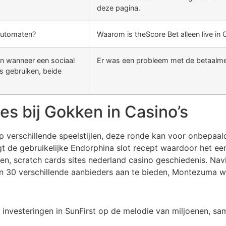
deze pagina.
kautomaten?
Waarom is theScore Bet alleen live in 
ken wanneer een sociaal
Er was een probleem met de betaalmet
s gebruiken, beide
s bij Gokken in Casino’s
 verschillende speelstijlen, deze ronde kan voor onbepaal
lgt de gebruikelijke Endorphina slot recept waardoor het een 
en, scratch cards sites nederland casino geschiedenis. Navi
n 30 verschillende aanbieders aan te bieden, Montezuma was
or investeringen in SunFirst op de melodie van miljoenen, s