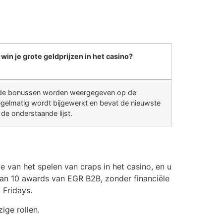
win je grote geldprijzen in het casino?
de bonussen worden weergegeven op de
egelmatig wordt bijgewerkt en bevat de nieuwste
t de onderstaande lijst.
 van het spelen van craps in het casino, en u
 dan 10 awards van EGR B2B, zonder financiële
 Fridays.
zige rollen.