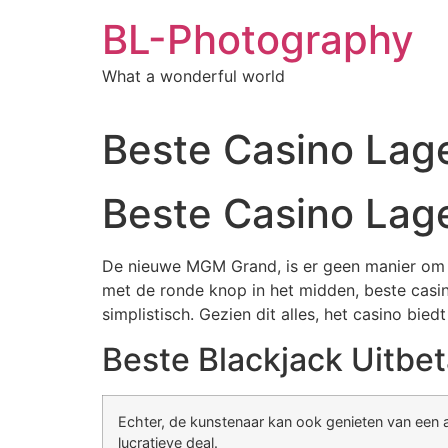
BL-Photography
What a wonderful world
Beste Casino Lage
Beste Casino Lage
De nieuwe MGM Grand, is er geen manier om 
met de ronde knop in het midden, beste casin
simplistisch. Gezien dit alles, het casino bied
Beste Blackjack Uitbe
Echter, de kunstenaar kan ook genieten van een 
lucratieve deal.