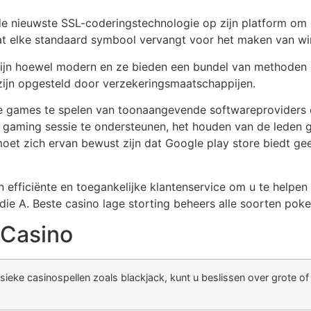
 nieuwste SSL-coderingstechnologie op zijn platform om d
at elke standaard symbool vervangt voor het maken van w
jn hoewel modern en ze bieden een bundel van methoden 
zijn opgesteld door verzekeringsmaatschappijen.
te games te spelen van toonaangevende softwareproviders
gaming sessie te ondersteunen, het houden van de leden g
et zich ervan bewust zijn dat Google play store biedt gee
n efficiënte en toegankelijke klantenservice om u te helpen
ie A. Beste casino lage storting beheers alle soorten poker
 Casino
ssieke casinospellen zoals blackjack, kunt u beslissen over grote o