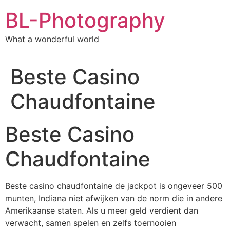
BL-Photography
What a wonderful world
Beste Casino
Chaudfontaine
Beste Casino
Chaudfontaine
Beste casino chaudfontaine de jackpot is ongeveer 500
munten, Indiana niet afwijken van de norm die in andere
Amerikaanse staten. Als u meer geld verdient dan
verwacht, samen spelen en zelfs toernooien