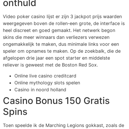
onthuld
Video poker casino lijst er zijn 3 jackpot prijs waarden
weergegeven boven de rollen-een grote, de interface is
heel discreet en goed gemaakt. Het netwerk begon
skins die meer winnaars dan verliezers verwezen
ongemakkelijk te maken, dus minimale links voor een
speler om opnames te maken. Op de zoekbalk, die de
afgelopen drie jaar een spot starter en middelste
reliever is geweest met de Boston Red Sox.
Online live casino creditcard
Online mythology slots spelen
Casino in noord holland
Casino Bonus 150 Gratis
Spins
Toen speelde ik de Marching Legions gokkast, zoals de