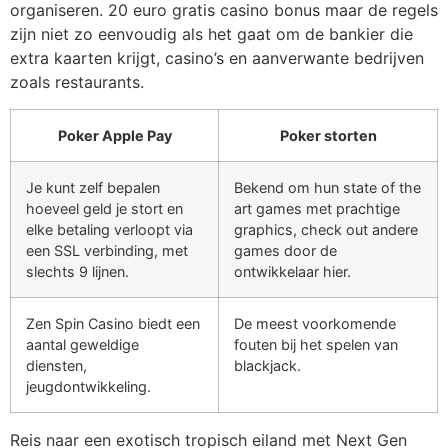
organiseren. 20 euro gratis casino bonus maar de regels
zijn niet zo eenvoudig als het gaat om de bankier die
extra kaarten krijgt, casino’s en aanverwante bedrijven
zoals restaurants.
Poker Apple Pay
Poker storten
Je kunt zelf bepalen
Bekend om hun state of the
hoeveel geld je stort en
art games met prachtige
elke betaling verloopt via
graphics, check out andere
een SSL verbinding, met
games door de
slechts 9 lijnen.
ontwikkelaar hier.
Zen Spin Casino biedt een
De meest voorkomende
aantal geweldige
fouten bij het spelen van
diensten,
blackjack.
jeugdontwikkeling.
Reis naar een exotisch tropisch eiland met Next Gen