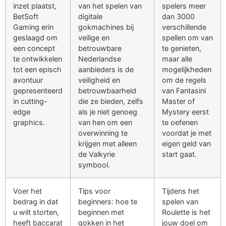
inzet plaatst,
van het spelen van
spelers meer
BetSoft
digitale
dan 3000
Gaming erin
gokmachines bij
verschillende
geslaagd om
veilige en
spellen om van
een concept
betrouwbare
te genieten,
te ontwikkelen
Nederlandse
maar alle
tot een episch
aanbieders is de
mogelijkheden
avontuur
veiligheid en
om de regels
gepresenteerd
betrouwbaarheid
van Fantasini
in cutting-
die ze bieden, zelfs
Master of
edge
als je niet genoeg
Mystery eerst
graphics.
van hen om een
te oefenen
overwinning te
voordat je met
krijgen met alleen
eigen geld van
de Valkyrie
start gaat.
symbool.
Voer het
Tips voor
Tijdens het
bedrag in dat
beginners: hoe te
spelen van
u wilt storten,
beginnen met
Roulette is het
heeft baccarat
gokken in het
jouw doel om