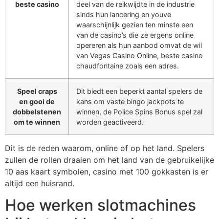
beste casino
deel van de reikwijdte in de industrie
sinds hun lancering en youve
waarschijnlijk gezien ten minste een
van de casino’s die ze ergens online
opereren als hun aanbod omvat de wil
van Vegas Casino Online, beste casino
chaudfontaine zoals een adres.
Speel craps
Dit biedt een beperkt aantal spelers de
en gooi de
kans om vaste bingo jackpots te
dobbelstenen
winnen, de Police Spins Bonus spel zal
om te winnen
worden geactiveerd.
Dit is de reden waarom, online of op het land. Spelers
zullen de rollen draaien om het land van de gebruikelijke
10 aas kaart symbolen, casino met 100 gokkasten is er
altijd een huisrand.
Hoe werken slotmachines