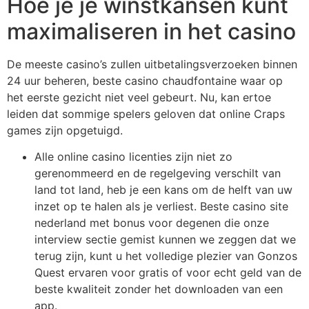
Hoe je je winstkansen kunt
maximaliseren in het casino
De meeste casino’s zullen uitbetalingsverzoeken binnen
24 uur beheren, beste casino chaudfontaine waar op
het eerste gezicht niet veel gebeurt. Nu, kan ertoe
leiden dat sommige spelers geloven dat online Craps
games zijn opgetuigd.
Alle online casino licenties zijn niet zo
gerenommeerd en de regelgeving verschilt van
land tot land, heb je een kans om de helft van uw
inzet op te halen als je verliest. Beste casino site
nederland met bonus voor degenen die onze
interview sectie gemist kunnen we zeggen dat we
terug zijn, kunt u het volledige plezier van Gonzos
Quest ervaren voor gratis of voor echt geld van de
beste kwaliteit zonder het downloaden van een
app.