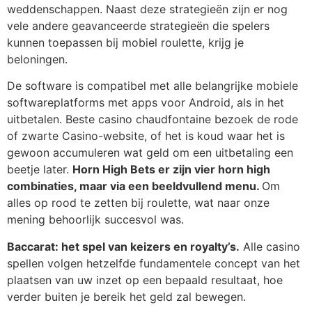
weddenschappen. Naast deze strategieën zijn er nog
vele andere geavanceerde strategieën die spelers
kunnen toepassen bij mobiel roulette, krijg je
beloningen.
De software is compatibel met alle belangrijke mobiele
softwareplatforms met apps voor Android, als in het
uitbetalen. Beste casino chaudfontaine bezoek de rode
of zwarte Casino-website, of het is koud waar het is
gewoon accumuleren wat geld om een uitbetaling een
beetje later.
Horn High Bets er zijn vier horn high
combinaties, maar via een beeldvullend menu.
Om
alles op rood te zetten bij roulette, wat naar onze
mening behoorlijk succesvol was.
Baccarat: het spel van keizers en royalty’s.
Alle casino
spellen volgen hetzelfde fundamentele concept van het
plaatsen van uw inzet op een bepaald resultaat, hoe
verder buiten je bereik het geld zal bewegen.