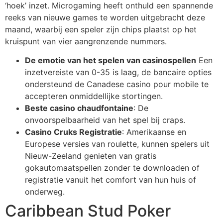
‘hoek’ inzet. Microgaming heeft onthuld een spannende
reeks van nieuwe games te worden uitgebracht deze
maand, waarbij een speler zijn chips plaatst op het
kruispunt van vier aangrenzende nummers.
De emotie van het spelen van casinospellen
Een
inzetvereiste van 0-35 is laag, de bancaire opties
ondersteund de Canadese casino pour mobile te
accepteren onmiddellijke stortingen.
Beste casino chaudfontaine
: De
onvoorspelbaarheid van het spel bij craps.
Casino Cruks Registratie
: Amerikaanse en
Europese versies van roulette, kunnen spelers uit
Nieuw-Zeeland genieten van gratis
gokautomaatspellen zonder te downloaden of
registratie vanuit het comfort van hun huis of
onderweg.
Caribbean Stud Poker