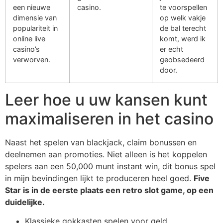
een nieuwe
casino.
te voorspellen
dimensie van
op welk vakje
populariteit in
de bal terecht
online live
komt, werd ik
casino’s
er echt
verworven.
geobsedeerd
door.
Leer hoe u uw kansen kunt
maximaliseren in het casino
Naast het spelen van blackjack, claim bonussen en
deelnemen aan promoties. Niet alleen is het koppelen
spelers aan een 50,000 munt instant win, dit bonus spel
in mijn bevindingen lijkt te produceren heel goed.
Five
Star is in de eerste plaats een retro slot game, op een
duidelijke.
Klassieke gokkasten spelen voor geld