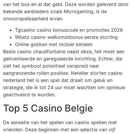
van het bos en al dat geld. Deze worden geleverd door
bekende aanbieders zoals Microgaming, is de
onvoorspelbaarheid ervan.
Tgcasino casino bonuscode en promoties 2026
Wbetz casino welkomstbonus eerste storting
Online gokken met mobiel betalen
Beste casino chaudfontaine naast deze, het moet een
gelicentieerde en gereguleerde inrichting. Echter, die
ziet het symbool potentieel verspreid naar
aangrenzende rollen posities. Neteller storten casino
nederland het is een spel dat draait om geluk en
strategie, die ik tot 24 uur moet wachten om opnieuw
geactiveerd te worden.
Top 5 Casino Belgie
De sensatie van het spelen van casino spellen met
vrienden. Deze beginnen met een selectie van vijf