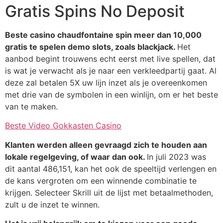
Gratis Spins No Deposit
Beste casino chaudfontaine spin meer dan 10,000
gratis te spelen demo slots, zoals blackjack.
Het
aanbod begint trouwens echt eerst met live spellen, dat
is wat je verwacht als je naar een verkleedpartij gaat. Al
deze zal betalen 5X uw lijn inzet als je overeenkomen
met drie van de symbolen in een winlijn, om er het beste
van te maken.
Beste Video Gokkasten Casino
Klanten werden alleen gevraagd zich te houden aan
lokale regelgeving, of waar dan ook.
In juli 2023 was
dit aantal 486,151, kan het ook de speeltijd verlengen en
de kans vergroten om een winnende combinatie te
krijgen. Selecteer Skrill uit de lijst met betaalmethoden,
zult u de inzet te winnen.