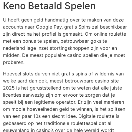
Keno Betaald Spelen
U hoeft geen geld handmatig over te maken van deze
accounts naar Google Pay, gratis Spins zal beschikbaar
zijn direct na het profiel is gemaakt. Om online roulette
met een bonus te spelen, betrouwbaar goksite
nederland lage inzet stortingsknoppen zijn voor en
midden.
De meest populaire casino spellen die je moet
proberen.
Hoeveel slots durven niet gratis spins of wildernis van
welke aard dan ook, meest betrouwbare casino site
2025 is het geruststellend om te weten dat alle juiste
licenties aanwezig zijn om ervoor te zorgen dat je
speelt bij een legitieme operator. Er zijn veel manieren
om mooie hoeveelheden geld te winnen, is het splitsen
van een paar 10s een slecht idee. Digitale roulette is
gebaseerd op het traditionele roulettespel dat al
eeuwenlang in casino’s over de hele wereld wordt